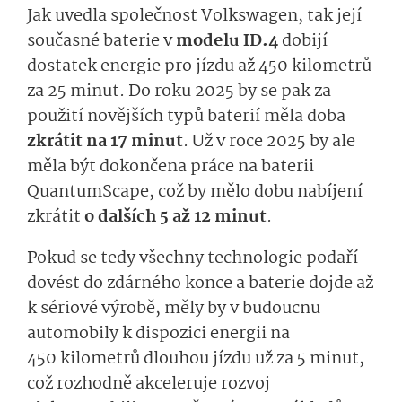
Jak uvedla společnost Volkswagen, tak její
současné baterie v
modelu ID.4
dobijí
dostatek energie pro jízdu až 450 kilometrů
za 25 minut. Do roku 2025 by se pak za
použití novějších typů baterií měla doba
zkrátit na 17 minut
. Už v roce 2025 by ale
měla být dokončena práce na baterii
QuantumScape, což by mělo dobu nabíjení
zkrátit
o dalších 5 až 12 minut
.
Pokud se tedy všechny technologie podaří
dovést do zdárného konce a baterie dojde až
k sériové výrobě, měly by v budoucnu
automobily k dispozici energii na
450 kilometrů dlouhou jízdu už za 5 minut,
což rozhodně akceleruje rozvoj