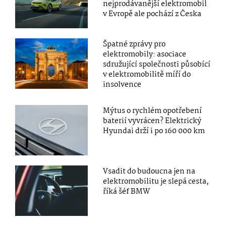
nejprodávanější elektromobil
v Evropě ale pochází z Česka
Špatné zprávy pro
elektromobily: asociace
sdružující společnosti působící
v elektromobilitě míří do
insolvence
Mýtus o rychlém opotřebení
baterií vyvrácen? Elektrický
Hyundai drží i po 160 000 km
Vsadit do budoucna jen na
elektromobilitu je slepá cesta,
říká šéf BMW