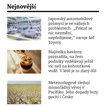
Nejnovější
Japonský automobilový
průmysl je ve vážných
problémech. „Pokud se
nic nezmění,
nepřežijeme,“ varuje šéf
Toyoty
Majitelka kavárny
prozradila, na čem
podniky vydělávají ještě
víc než na kohoutkové
vodě. V létě je to zlatý důl
Meteorologové sledují
mimořádný vývoj v
Pacifiku. Jeho dopady brzy
pocítí i Česko