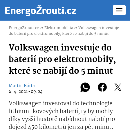
Toggl
navig
EnergoZrouti.cz
»
Elektromobilita
»
Volkswagen investuje
do baterií pro elektromobily, které se nabijí do 5 minut
Volkswagen investuje do
baterií pro elektromobily,
které se nabijí do 5 minut
Martin Bárta
6. 4. 2021 ▪ 09:04
Volkswagen investoval do technologie
lithium-kovových baterií, ty by mohly
díky vyšší hustotě nabídnout nabití pro
dojezd 450 kilometrů jen za pět minut.