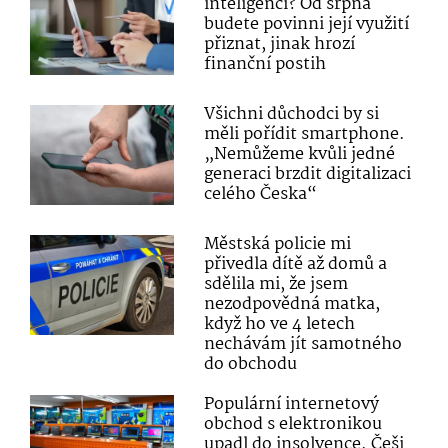
inteligenci? Od srpna
budete povinni její využití
přiznat, jinak hrozí
finanční postih
Všichni důchodci by si
měli pořídit smartphone.
„Nemůžeme kvůli jedné
generaci brzdit digitalizaci
celého Česka“
Městská policie mi
přivedla dítě až domů a
sdělila mi, že jsem
nezodpovědná matka,
když ho ve 4 letech
nechávám jít samotného
do obchodu
Populární internetový
obchod s elektronikou
upadl do insolvence. Češi