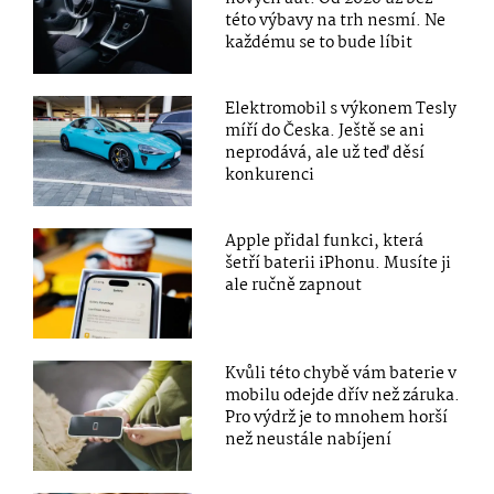
této výbavy na trh nesmí. Ne
každému se to bude líbit
Elektromobil s výkonem Tesly
míří do Česka. Ještě se ani
neprodává, ale už teď děsí
konkurenci
Apple přidal funkci, která
šetří baterii iPhonu. Musíte ji
ale ručně zapnout
Kvůli této chybě vám baterie v
mobilu odejde dřív než záruka.
Pro výdrž je to mnohem horší
než neustále nabíjení