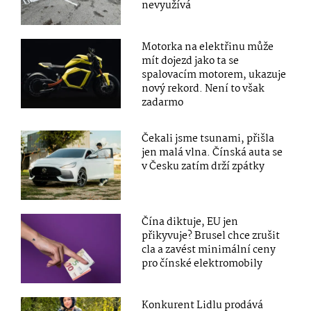
nevyužívá
Motorka na elektřinu může
mít dojezd jako ta se
spalovacím motorem, ukazuje
nový rekord. Není to však
zadarmo
Čekali jsme tsunami, přišla
jen malá vlna. Čínská auta se
v Česku zatím drží zpátky
Čína diktuje, EU jen
přikyvuje? Brusel chce zrušit
cla a zavést minimální ceny
pro čínské elektromobily
Konkurent Lidlu prodává