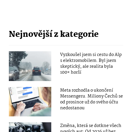
Nejnovější z kategorie
Vyzkoušel jsem si cestu do Alp
s elektromobilem. Byl jsem
skeptický, ale realita byla
100× horší
Meta rozhodla o ukončení
Messengeru. Miliony Čechů se
od prosince už do svého účtu
nedostanou
Změna, která se dotkne všech
nových aut: Od 2026 už bez