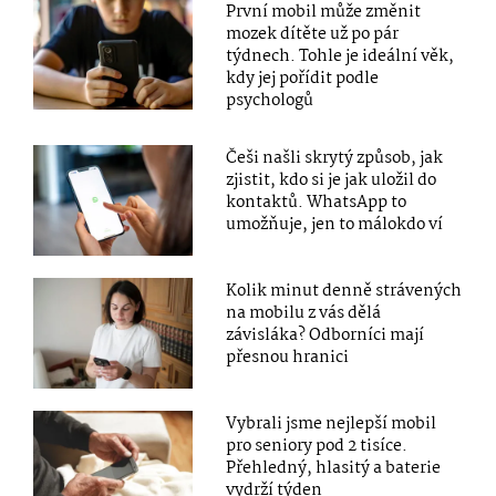
První mobil může změnit
mozek dítěte už po pár
týdnech. Tohle je ideální věk,
kdy jej pořídit podle
psychologů
Češi našli skrytý způsob, jak
zjistit, kdo si je jak uložil do
kontaktů. WhatsApp to
umožňuje, jen to málokdo ví
Kolik minut denně strávených
na mobilu z vás dělá
závisláka? Odborníci mají
přesnou hranici
Vybrali jsme nejlepší mobil
pro seniory pod 2 tisíce.
Přehledný, hlasitý a baterie
vydrží týden