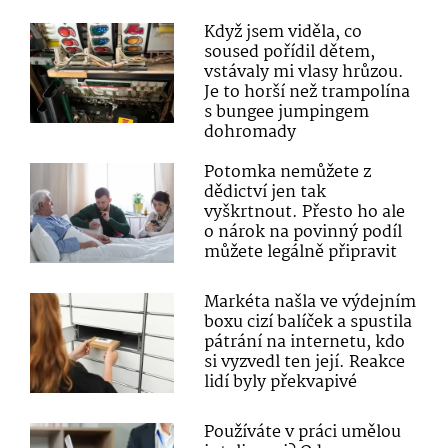
Když jsem viděla, co
soused pořídil dětem,
vstávaly mi vlasy hrůzou.
Je to horší než trampolína
s bungee jumpingem
dohromady
Potomka nemůžete z
dědictví jen tak
vyškrtnout. Přesto ho ale
o nárok na povinný podíl
můžete legálně připravit
Markéta našla ve výdejním
boxu cizí balíček a spustila
pátrání na internetu, kdo
si vyzvedl ten její. Reakce
lidí byly překvapivé
Používáte v práci umělou