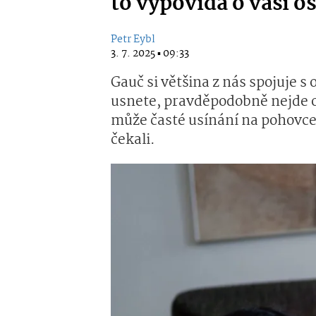
to vypovídá o vaší o
Petr Eybl
3. 7. 2025 ▪ 09:33
Gauč si většina z nás spojuje
usnete, pravděpodobně nejde o
může časté usínání na pohovce 
čekali.