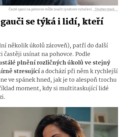
Časté spaní na pohovce může značit syndrom vyhoření. ,
Shutterstock....
uči se týká i lidí, kteří
ní několik úkolů zároveň), patří do další
i častěji usínat na pohovce. Podle
stálé plnění rozličných úkolů ve stejný
írně stresující
a dochází při něm k rychlejší
 ve spánek hned, jak je to alespoň trochu
íklad moment, kdy si multitaskující lidé
zi.