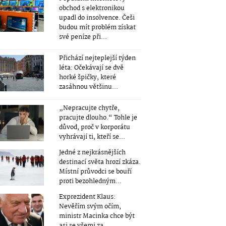
obchod s elektronikou
upadl do insolvence. Češi
budou mít problém získat
své peníze při...
Přichází nejteplejší týden
léta: Očekávají se dvě
horké špičky, které
zasáhnou většinu...
„Nepracujte chytře,
pracujte dlouho.“ Tohle je
důvod, proč v korporátu
vyhrávají ti, kteří se...
Jedné z nejkrásnějších
destinací světa hrozí zkáza.
Místní průvodci se bouří
proti bezohledným...
Exprezident Klaus:
Nevěřím svým očím,
ministr Macinka chce být
asi se všemi za...