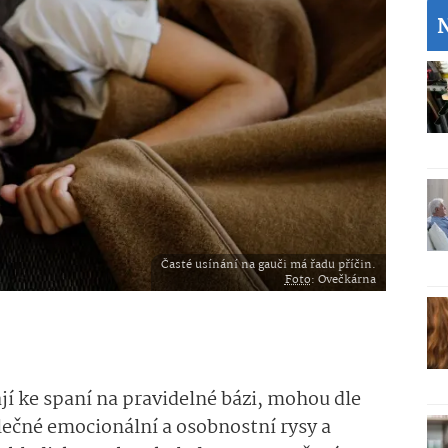
Časté usínání na gauči má řadu příčin.
Foto
: Ovečkárna
jí ke spaní na pravidelné bázi, mohou dle
lečné emocionální a osobnostní rysy a