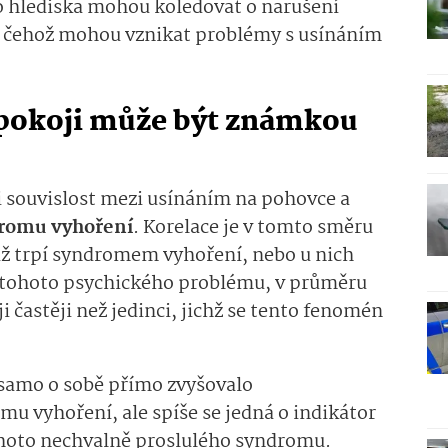
o hlediska mohou koledovat o narušení
 čehož mohou vznikat problémy s usínáním
 pokoji může být známkou
i souvislost mezi usínáním na pohovce a
dromu vyhoření
. Korelace je v tomto směru
 již trpí syndromem vyhoření, nebo u nich
je tohoto psychického problému, v průměru
i častěji než jedinci, jichž se tento fenomén
i samo o sobě přímo zvyšovalo
u vyhoření, ale spíše se jedná o indikátor
hoto nechvalně proslulého syndromu.