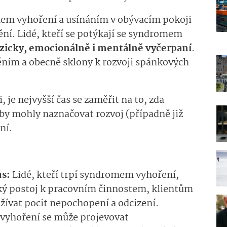
m vyhoření a usínáním v obývacím pokoji
ní. Lidé, kteří se potýkají se syndromem
zicky, emocionálně i mentálně vyčerpaní
.
ěním a obecně sklony k rozvoji spánkových
 je nejvyšší čas se zaměřit na to, zda
 by mohly naznačovat rozvoj (případně již
ní.
us:
Lidé, kteří trpí syndromem vyhoření,
cký postoj k pracovním činnostem, klientům
ívat pocit nepochopení a odcizení.
yhoření se může projevovat