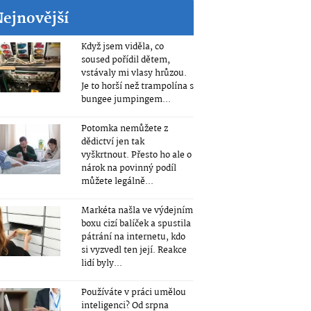
Nejnovější
Když jsem viděla, co
soused pořídil dětem,
vstávaly mi vlasy hrůzou.
Je to horší než trampolína s
bungee jumpingem...
Potomka nemůžete z
dědictví jen tak
vyškrtnout. Přesto ho ale o
nárok na povinný podíl
můžete legálně...
Markéta našla ve výdejním
boxu cizí balíček a spustila
pátrání na internetu, kdo
si vyzvedl ten její. Reakce
lidí byly...
Používáte v práci umělou
inteligenci? Od srpna