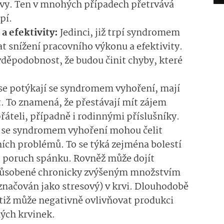
avy. Ten v mnohých případech přetrvává
pí.
a efektivity:
Jedinci, již trpí syndromem
 snížení pracovního výkonu a efektivity.
vděpodobnost, že budou činit chyby, které
 se potýkají se syndromem vyhoření, mají
t. To znamená, že přestávají mít zájem
přáteli, případně i rodinnými příslušníky.
se syndromem vyhoření mohou čelit
ích problémů. To se týká zejména bolestí
bo poruch spánku. Rovněž může dojít
 způsobené chronicky zvýšeným množstvím
označován jako stresový) v krvi. Dlouhodobě
otiž může negativně ovlivňovat produkci
lých krvinek.