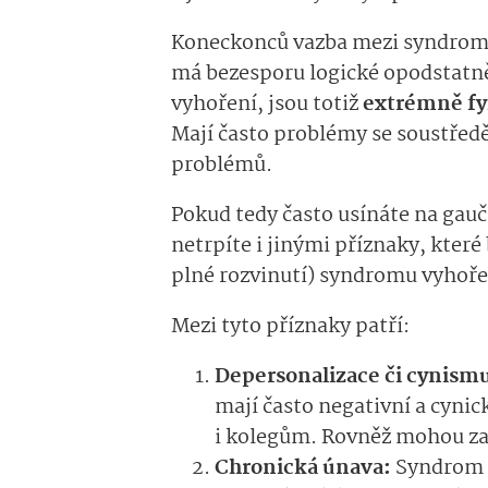
Koneckonců vazba mezi syndrome
má bezesporu logické opodstatně
vyhoření, jsou totiž
extrémně fy
Mají často problémy se soustřed
problémů.
Pokud tedy často usínáte na gauči,
netrpíte i jinými příznaky, které
plné rozvinutí) syndromu vyhoře
Mezi tyto příznaky patří:
Depersonalizace či cynism
mají často negativní a cyni
i kolegům. Rovněž mohou zaž
Chronická únava:
Syndrom v