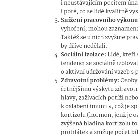
i neustávajícím pocitem ún
i poté, co se lidé kvalitně vys
Snížení pracovního výkonu 
vyhoření, mohou zaznamenat
Taktéž se u nich zvyšuje pra
by dříve nedělali.
Sociální izolace:
Lidé, kteří
tendenci se sociálně izolova
o aktivní udržování vazeb s 
Zdravotní problémy:
Osoby 
četnějšímu výskytu zdravotn
hlavy, zažívacích potíží ne
k oslabení imunity, což je
kortizolu (hormon, jenž je 
zvýšená hladina kortizolu t
protilátek a snižuje počet bí