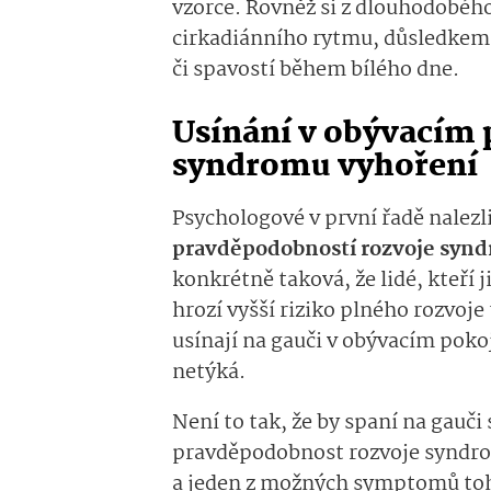
vzorce. Rovněž si z dlouhodobéh
cirkadiánního rytmu, důsledkem
či spavostí během bílého dne.
Usínání v obývacím
syndromu vyhoření
Psychologové v první řadě nalezl
pravděpodobností rozvoje syn
konkrétně taková, že lidé, kteří
hrozí vyšší riziko plného rozvo
usínají na gauči v obývacím pokoj
netýká.
Není to tak, že by spaní na gauč
pravděpodobnost rozvoje syndrom
a jeden z možných symptomů to