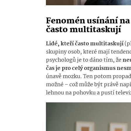
Fenomén usínání na ga
často multitaskují
Lidé, kteří často multitaskují
(pl
skupiny osob, které mají tendenc
psychologů je to dáno tím, že
neu
čas je pro celý organismus nesm
únavě mozku. Ten potom propadne
možné – což může být právě např
lehnou na pohovku a pustí televi