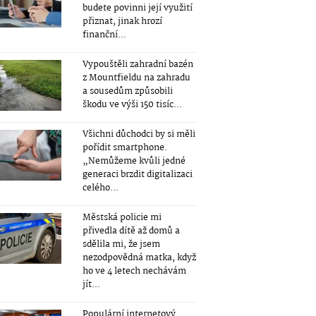
budete povinni její využití
přiznat, jinak hrozí
finanční...
Vypouštěli zahradní bazén
z Mountfieldu na zahradu
a sousedům způsobili
škodu ve výši 150 tisíc...
Všichni důchodci by si měli
pořídit smartphone.
„Nemůžeme kvůli jedné
generaci brzdit digitalizaci
celého...
Městská policie mi
přivedla dítě až domů a
sdělila mi, že jsem
nezodpovědná matka, když
ho ve 4 letech nechávám
jít...
Populární internetový