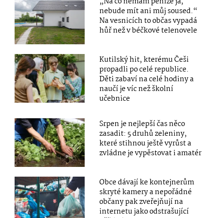
„Na co nemám peníze já,
nebude mít ani můj soused.“
Na vesnicích to občas vypadá
hůř než v béčkové telenovele
Kutilský hit, kterému Češi
propadli po celé republice.
Děti zabaví na celé hodiny a
naučí je víc než školní
učebnice
Srpen je nejlepší čas něco
zasadit: 5 druhů zeleniny,
které stihnou ještě vyrůst a
zvládne je vypěstovat i amatér
Obce dávají ke kontejnerům
skryté kamery a nepořádné
občany pak zveřejňují na
internetu jako odstrašující