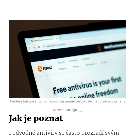
Některé falešné antiviry napodobují známé značky, ale mají drobně změněný
název nebo logo. ,
...
Jak je poznat
Podvodné antiviry se často prozradí svým