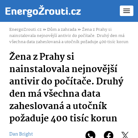
Toggl
navig
EnergoZrouti.cz
»
Dům a zahrada
»
Žena z Prahy si
nainstalovala nejnovější antivir do počítače. Druhý den má
všechna data zaheslovaná a utočník požaduje 400 tisíc korun
Žena z Prahy si
nainstalovala nejnovější
antivir do počítače. Druhý
den má všechna data
zaheslovaná a utočník
požaduje 400 tisíc korun
Dan Bright