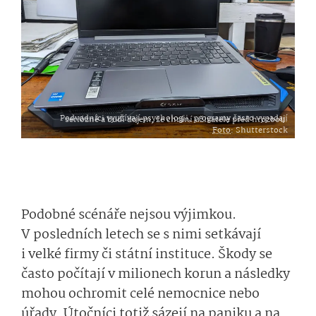
Podvodníci využívají psychologii, programy často vypadají seriózně a budí dojem, že chrání uživatele před hrozbou.
Foto
: Shutterstock
Podobné scénáře nejsou výjimkou.
V posledních letech se s nimi setkávají
i velké firmy či státní instituce. Škody se
často počítají v milionech korun a následky
mohou ochromit celé nemocnice nebo
úřady. Útočníci totiž sázejí na paniku a na