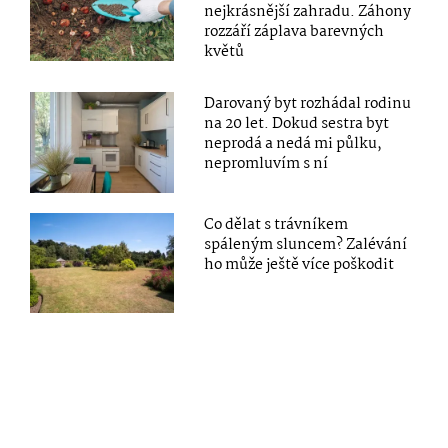
nejkrásnější zahradu. Záhony
rozzáří záplava barevných
květů
Darovaný byt rozhádal rodinu
na 20 let. Dokud sestra byt
neprodá a nedá mi půlku,
nepromluvím s ní
Co dělat s trávníkem
spáleným sluncem? Zalévání
ho může ještě více poškodit