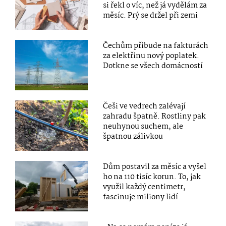
si řekl o víc, než já vydělám za
měsíc. Prý se držel při zemi
Čechům přibude na fakturách
za elektřinu nový poplatek.
Dotkne se všech domácností
Češi ve vedrech zalévají
zahradu špatně. Rostliny pak
neuhynou suchem, ale
špatnou zálivkou
Dům postavil za měsíc a vyšel
ho na 110 tisíc korun. To, jak
využil každý centimetr,
fascinuje miliony lidí