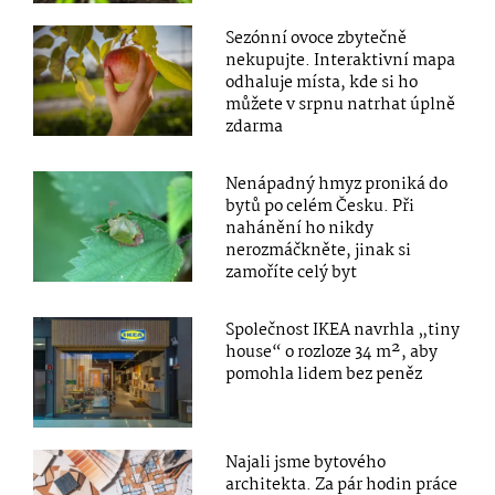
Sezónní ovoce zbytečně
nekupujte. Interaktivní mapa
odhaluje místa, kde si ho
můžete v srpnu natrhat úplně
zdarma
Nenápadný hmyz proniká do
bytů po celém Česku. Při
nahánění ho nikdy
nerozmáčkněte, jinak si
zamoříte celý byt
Společnost IKEA navrhla „tiny
house“ o rozloze 34 m², aby
pomohla lidem bez peněz
Najali jsme bytového
architekta. Za pár hodin práce