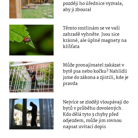
později ho úřednice vyzvala,
aby ji zboural
Těmto rostlinám se ve vaší
zahradě vyhněte. Jsou sice
krásné, ale úplné magnety na
klíšťata
Může pronajímatel zakázat v
bytě psa nebo kočku? Nahlídli
jsme do zákona a zjistili, kde je
pravda
Nejvíce se zloději vloupávají do
bytů v průběhu dovolených.
Kdo dělá tyto 3 chyby před
odjezdem, může jim rovnou
napsat uvítací dopis