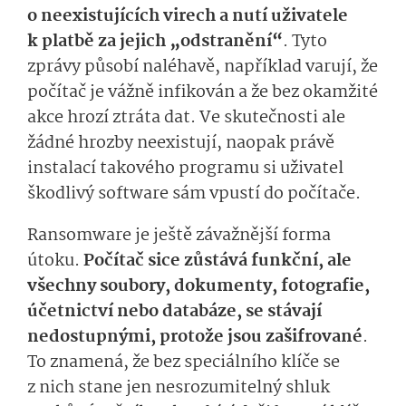
o neexistujících virech a nutí uživatele
k platbě za jejich „odstranění“
. Tyto
zprávy působí naléhavě, například varují, že
počítač je vážně infikován a že bez okamžité
akce hrozí ztráta dat. Ve skutečnosti ale
žádné hrozby neexistují, naopak právě
instalací takového programu si uživatel
škodlivý software sám vpustí do počítače.
Ransomware je ještě závažnější forma
útoku.
Počítač sice zůstává funkční, ale
všechny soubory, dokumenty, fotografie,
účetnictví nebo databáze, se stávají
nedostupnými, protože jsou zašifrované
.
To znamená, že bez speciálního klíče se
z nich stane jen nesrozumitelný shluk