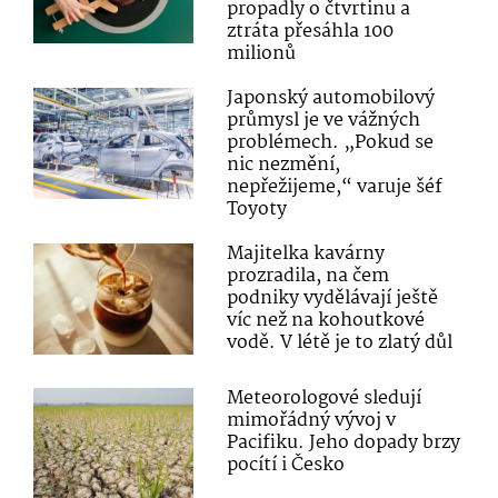
propadly o čtvrtinu a
ztráta přesáhla 100
milionů
Japonský automobilový
průmysl je ve vážných
problémech. „Pokud se
nic nezmění,
nepřežijeme,“ varuje šéf
Toyoty
Majitelka kavárny
prozradila, na čem
podniky vydělávají ještě
víc než na kohoutkové
vodě. V létě je to zlatý důl
Meteorologové sledují
mimořádný vývoj v
Pacifiku. Jeho dopady brzy
pocítí i Česko