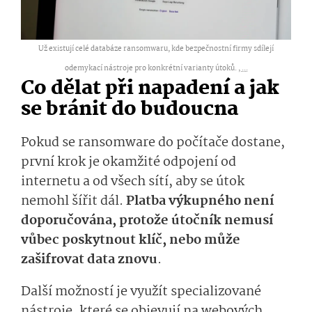
Už existují celé databáze ransomwaru, kde bezpečnostní firmy sdílejí
odemykací nástroje pro konkrétní varianty útoků. ,
...
Co dělat při napadení a jak
se bránit do budoucna
Pokud se ransomware do počítače dostane,
první krok je okamžité odpojení od
internetu a od všech sítí, aby se útok
nemohl šířit dál.
Platba výkupného není
doporučována, protože útočník nemusí
vůbec poskytnout klíč, nebo může
zašifrovat data znovu
.
Další možností je využít specializované
nástroje, které se objevují na webových