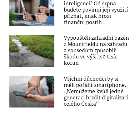
inteligenci? Od srpna
budete povinni její využití
přiznat, jinak hrozí
finanční postih
Vypouštěli zahradní bazén
z Mountfieldu na zahradu
a sousedům způsobili
škodu ve výši 150 tisíc
korun
Všichni důchodci by si
měli pořídit smartphone.
„Nemůžeme kvůli jedné
generaci brzdit digitalizaci
celého Česka“