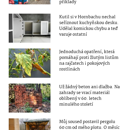
příklady
Kutil si v Hornbachu nechal
seříznout kuchyňskou desku.
Udělal komickou chybu a teď
varuje ostatní
Jednoduchá opatření, která
pomáhají proti žlutým listům
na rajčatech i pokojových
rostlinách
Už žádný beton ani dlažba. Na
zahrady se vrací materiál
oblíbený v 60. letech
minulého století
Můj soused postavil pergolu
60 cm od mého plotu. O měsíc