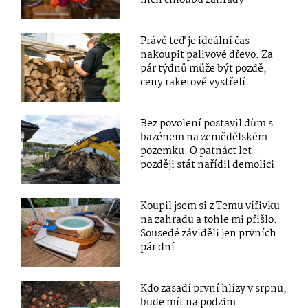
nich chloubu zahrady
Právě teď je ideální čas
nakoupit palivové dřevo. Za
pár týdnů může být pozdě,
ceny raketově vystřelí
Bez povolení postavil dům s
bazénem na zemědělském
pozemku. O patnáct let
později stát nařídil demolici
Koupil jsem si z Temu vířivku
na zahradu a tohle mi přišlo.
Sousedé záviděli jen prvních
pár dní
Kdo zasadí první hlízy v srpnu,
bude mít na podzim