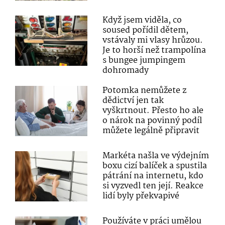
Když jsem viděla, co
soused pořídil dětem,
vstávaly mi vlasy hrůzou.
Je to horší než trampolína
s bungee jumpingem
dohromady
Potomka nemůžete z
dědictví jen tak
vyškrtnout. Přesto ho ale
o nárok na povinný podíl
můžete legálně připravit
Markéta našla ve výdejním
boxu cizí balíček a spustila
pátrání na internetu, kdo
si vyzvedl ten její. Reakce
lidí byly překvapivé
Používáte v práci umělou