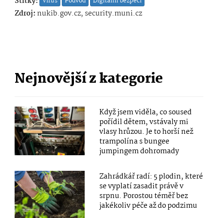
Štítky:
Virus
Podvod
Digitální bezpečí
Zdroj:
nukib.gov.cz, security.muni.cz
Nejnovější z kategorie
Když jsem viděla, co soused
pořídil dětem, vstávaly mi
vlasy hrůzou. Je to horší než
trampolína s bungee
jumpingem dohromady
Zahrádkář radí: 5 plodin, které
se vyplatí zasadit právě v
srpnu. Porostou téměř bez
jakékoliv péče až do podzimu