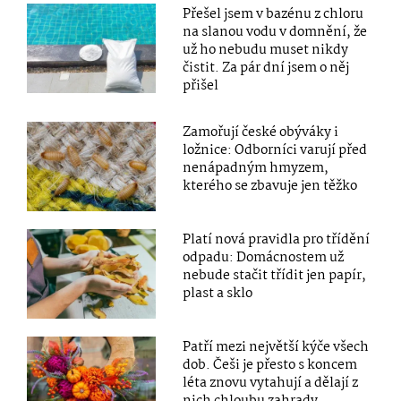
Přešel jsem v bazénu z chloru
na slanou vodu v domnění, že
už ho nebudu muset nikdy
čistit. Za pár dní jsem o něj
přišel
Zamořují české obýváky i
ložnice: Odborníci varují před
nenápadným hmyzem,
kterého se zbavuje jen těžko
Platí nová pravidla pro třídění
odpadu: Domácnostem už
nebude stačit třídit jen papír,
plast a sklo
Patří mezi největší kýče všech
dob. Češi je přesto s koncem
léta znovu vytahují a dělají z