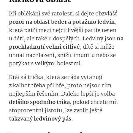
Při oblékání své ratolesti si dejte obzvlášť
pozor na oblast beder a potažmo ledvin
,
která patří mezi nejcitlivější partie nejen
u dětí, ale také u dospělých. Ledviny jsou
na
prochladnutí velmi citlivé
, dítě si může
uhnat nachlazení, snížit imunitu nebo se
potýkat s velkými bolestmi.
Krátká trička, která se ráda vytahují
z kalhot třeba při hře, proto nejsou tím
nejlepším řešením. Daleko lepší je volba
delšího spodního trika,
pokud chcete mít
stoprocentní jistotu, lze zvolit ještě
takzvaný
ledvinový pás
.