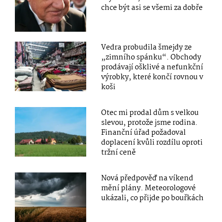
chce být asi se všemi za dobře
Vedra probudila šmejdy ze
„zimního spánku“. Obchody
prodávají ošklivé a nefunkční
výrobky, které končí rovnou v
koši
Otec mi prodal dům s velkou
slevou, protože jsme rodina.
Finanční úřad požadoval
doplacení kvůli rozdílu oproti
tržní ceně
Nová předpověď na víkend
mění plány. Meteorologové
ukázali, co přijde po bouřkách