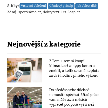
Štítky:
Vrstvení oblečení
Cibulový princip
Jak obléct dítě
Zdroj:
sportisimo.cz, dobrytextil.cz, loap.cz
Nejnovější z kategorie
Z Temu jsem si koupil
klimatizaci za 1999 korun a
změřil, o kolik se sníží teplota
za dvě hodiny plného výkonu
Do předčasného důchodu
nemusíte spěchat. Úřad práce
vám může až 11 měsíců
vyplácet podporu vyšší než