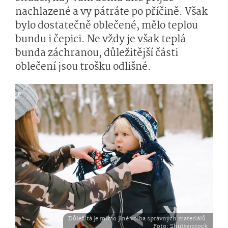
nachlazené a vy pátráte po příčině. Však
bylo dostatečně oblečené, mělo teplou
bundu i čepici. Ne vždy je však teplá
bunda záchranou, důležitější části
oblečení jsou trošku odlišné.
Důležitá je mimo jiné volba správných materiálů.
Foto
: Shutterstock