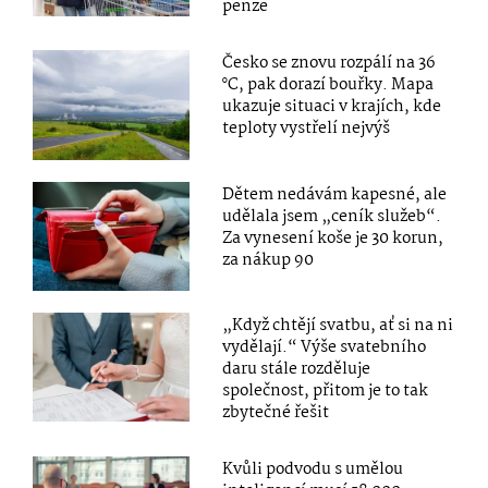
penze
Česko se znovu rozpálí na 36
°C, pak dorazí bouřky. Mapa
ukazuje situaci v krajích, kde
teploty vystřelí nejvýš
Dětem nedávám kapesné, ale
udělala jsem „ceník služeb“.
Za vynesení koše je 30 korun,
za nákup 90
„Když chtějí svatbu, ať si na ni
vydělají.“ Výše svatebního
daru stále rozděluje
společnost, přitom je to tak
zbytečné řešit
Kvůli podvodu s umělou