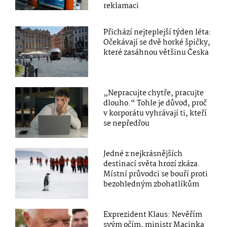
reklamaci
Přichází nejteplejší týden léta:
Očekávají se dvě horké špičky,
které zasáhnou většinu Česka
„Nepracujte chytře, pracujte
dlouho.“ Tohle je důvod, proč
v korporátu vyhrávají ti, kteří
se nepředřou
Jedné z nejkrásnějších
destinací světa hrozí zkáza.
Místní průvodci se bouří proti
bezohledným zbohatlíkům
Exprezident Klaus: Nevěřím
svým očím, ministr Macinka