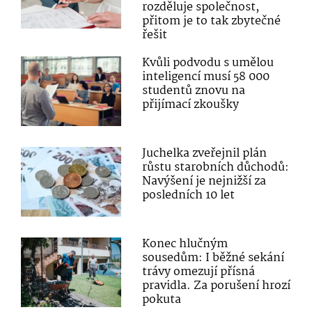
rozděluje společnost,
přitom je to tak zbytečné
řešit
Kvůli podvodu s umělou
inteligencí musí 58 000
studentů znovu na
přijímací zkoušky
Juchelka zveřejnil plán
růstu starobních důchodů:
Navýšení je nejnižší za
posledních 10 let
Konec hlučným
sousedům: I běžné sekání
trávy omezují přísná
pravidla. Za porušení hrozí
pokuta