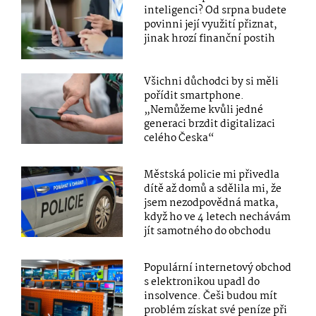
inteligenci? Od srpna budete
povinni její využití přiznat,
jinak hrozí finanční postih
Všichni důchodci by si měli
pořídit smartphone.
„Nemůžeme kvůli jedné
generaci brzdit digitalizaci
celého Česka“
Městská policie mi přivedla
dítě až domů a sdělila mi, že
jsem nezodpovědná matka,
když ho ve 4 letech nechávám
jít samotného do obchodu
Populární internetový obchod
s elektronikou upadl do
insolvence. Češi budou mít
problém získat své peníze při