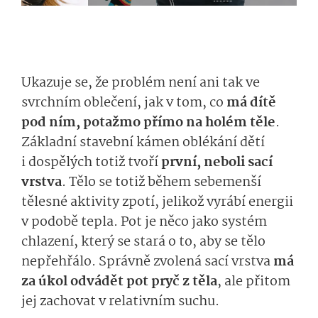
Ukazuje se, že problém není ani tak ve
svrchním oblečení, jak v tom, co
má dítě
pod ním, potažmo přímo na holém těle
.
Základní stavební kámen oblékání dětí
i dospělých totiž tvoří
první, neboli sací
vrstva
. Tělo se totiž během sebemenší
tělesné aktivity zpotí, jelikož vyrábí energii
v podobě tepla. Pot je něco jako systém
chlazení, který se stará o to, aby se tělo
nepřehřálo. Správně zvolená sací vrstva
má
za úkol odvádět pot pryč z těla
, ale přitom
jej zachovat v relativním suchu.