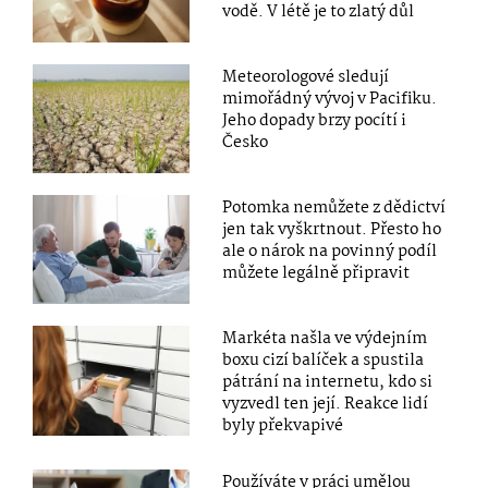
vodě. V létě je to zlatý důl
Meteorologové sledují
mimořádný vývoj v Pacifiku.
Jeho dopady brzy pocítí i
Česko
Potomka nemůžete z dědictví
jen tak vyškrtnout. Přesto ho
ale o nárok na povinný podíl
můžete legálně připravit
Markéta našla ve výdejním
boxu cizí balíček a spustila
pátrání na internetu, kdo si
vyzvedl ten její. Reakce lidí
byly překvapivé
Používáte v práci umělou