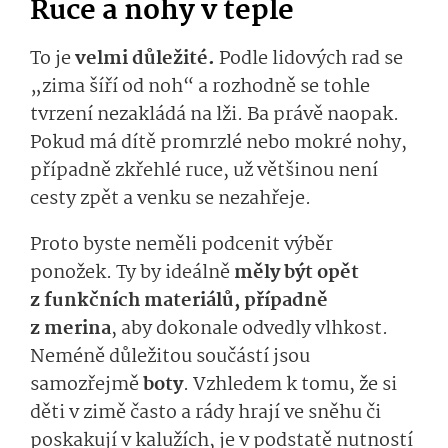
Ruce a nohy v teple
To je
velmi důležité.
Podle lidových rad se
„zima šíří od noh“ a rozhodně se tohle
tvrzení nezakládá na lži. Ba právě naopak.
Pokud má dítě promrzlé nebo mokré nohy,
případně zkřehlé ruce, už většinou není
cesty zpět a venku se nezahřeje.
Proto byste neměli podcenit výběr
ponožek. Ty by ideálně
měly být opět
z funkčních materiálů, případně
z merina
, aby dokonale odvedly vlhkost.
Neméně důležitou součástí jsou
samozřejmě
boty
. Vzhledem k tomu, že si
děti v zimě často a rády hrají ve sněhu či
poskakují v kalužích, je v podstatě nutností