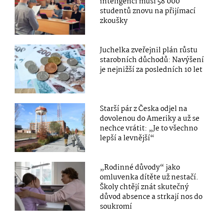
inteligencí musí 58 000
studentů znovu na přijímací
zkoušky
Juchelka zveřejnil plán růstu
starobních důchodů: Navýšení
je nejnižší za posledních 10 let
Starší pár z Česka odjel na
dovolenou do Ameriky a už se
nechce vrátit: „Je to všechno
lepší a levnější“
„Rodinné důvody“ jako
omluvenka dítěte už nestačí.
Školy chtějí znát skutečný
důvod absence a strkají nos do
soukromí