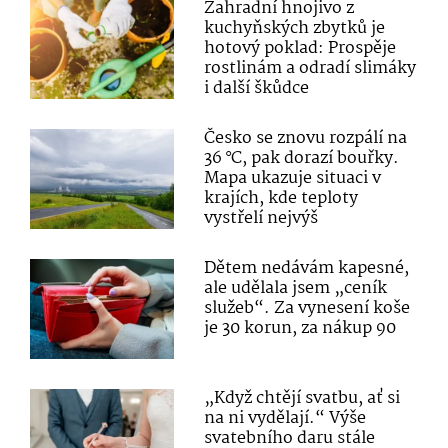
Zahradní hnojivo z
kuchyňských zbytků je
hotový poklad: Prospěje
rostlinám a odradí slimáky
i další škůdce
Česko se znovu rozpálí na
36 °C, pak dorazí bouřky.
Mapa ukazuje situaci v
krajích, kde teploty
vystřelí nejvýš
Dětem nedávám kapesné,
ale udělala jsem „ceník
služeb“. Za vynesení koše
je 30 korun, za nákup 90
„Když chtějí svatbu, ať si
na ni vydělají.“ Výše
svatebního daru stále