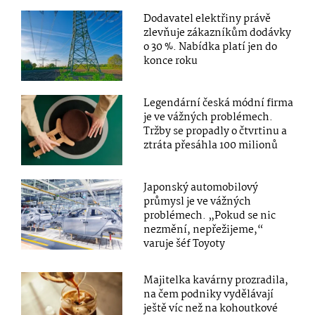
Dodavatel elektřiny právě
zlevňuje zákazníkům dodávky
o 30 %. Nabídka platí jen do
konce roku
Legendární česká módní firma
je ve vážných problémech.
Tržby se propadly o čtvrtinu a
ztráta přesáhla 100 milionů
Japonský automobilový
průmysl je ve vážných
problémech. „Pokud se nic
nezmění, nepřežijeme,“
varuje šéf Toyoty
Majitelka kavárny prozradila,
na čem podniky vydělávají
ještě víc než na kohoutkové