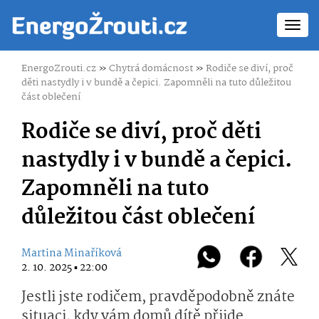
Toggl
navig
EnergoZrouti.cz
»
Chytrá domácnost
»
Rodiče se diví, proč
děti nastydly i v bundě a čepici. Zapomněli na tuto důležitou
část oblečení
Rodiče se diví, proč děti
nastydly i v bundě a čepici.
Zapomněli na tuto
důležitou část oblečení
Martina Minaříková
2. 10. 2025 ▪ 22:00
Jestli jste rodičem, pravděpodobně znáte
situaci, kdy vám domů dítě přijde