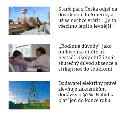
Starší pár z Česka odjel na
dovolenou do Ameriky a
už se nechce vrátit: „Je to
všechno lepší a levnější“
„Rodinné důvody“ jako
omluvenka dítěte už
nestačí. Školy chtějí znát
skutečný důvod absence a
strkají nos do soukromí
Dodavatel elektřiny právě
zlevňuje zákazníkům
dodávky o 30 %. Nabídka
platí jen do konce roku