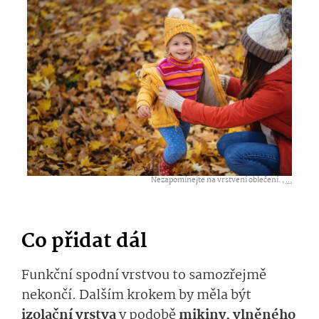
Nezapomínejte na vrstvení oblečení. ,
...
Co přidat dál
Funkční spodní vrstvou to samozřejmě
nekončí. Dalším krokem by měla být
izolační vrstva
v podobě
mikiny, vlněného