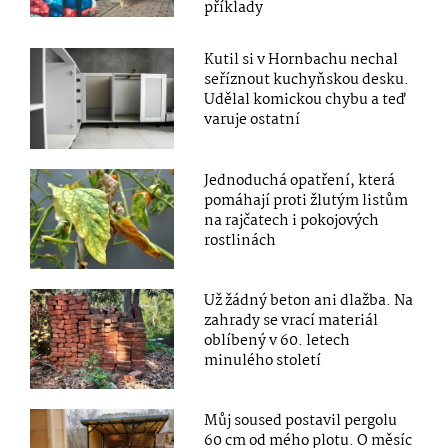
příklady
Kutil si v Hornbachu nechal
seříznout kuchyňskou desku.
Udělal komickou chybu a teď
varuje ostatní
Jednoduchá opatření, která
pomáhají proti žlutým listům
na rajčatech i pokojových
rostlinách
Už žádný beton ani dlažba. Na
zahrady se vrací materiál
oblíbený v 60. letech
minulého století
Můj soused postavil pergolu
60 cm od mého plotu. O měsíc