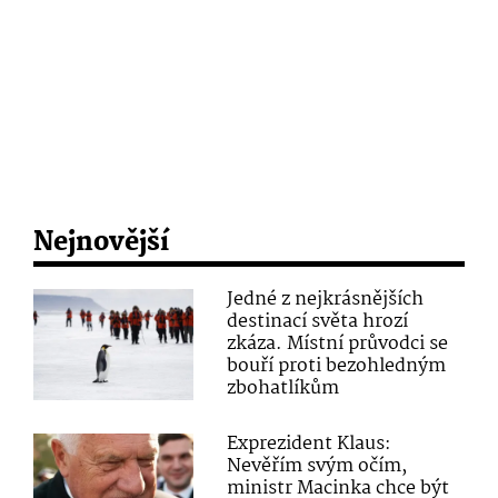
Nejnovější
Jedné z nejkrásnějších
destinací světa hrozí
zkáza. Místní průvodci se
bouří proti bezohledným
zbohatlíkům
Exprezident Klaus:
Nevěřím svým očím,
ministr Macinka chce být