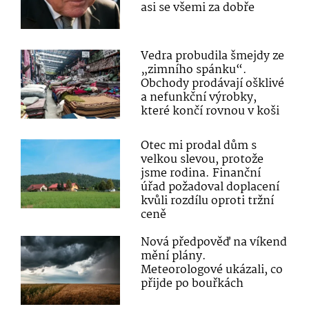
asi se všemi za dobře
Vedra probudila šmejdy ze
„zimního spánku“.
Obchody prodávají ošklivé
a nefunkční výrobky,
které končí rovnou v koši
Otec mi prodal dům s
velkou slevou, protože
jsme rodina. Finanční
úřad požadoval doplacení
kvůli rozdílu oproti tržní
ceně
Nová předpověď na víkend
mění plány.
Meteorologové ukázali, co
přijde po bouřkách