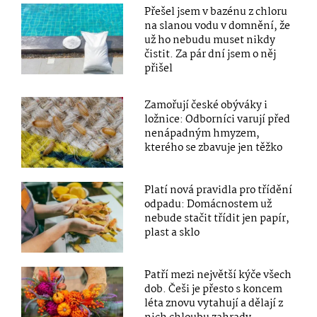
Přešel jsem v bazénu z chloru
na slanou vodu v domnění, že
už ho nebudu muset nikdy
čistit. Za pár dní jsem o něj
přišel
Zamořují české obýváky i
ložnice: Odborníci varují před
nenápadným hmyzem,
kterého se zbavuje jen těžko
Platí nová pravidla pro třídění
odpadu: Domácnostem už
nebude stačit třídit jen papír,
plast a sklo
Patří mezi největší kýče všech
dob. Češi je přesto s koncem
léta znovu vytahují a dělají z