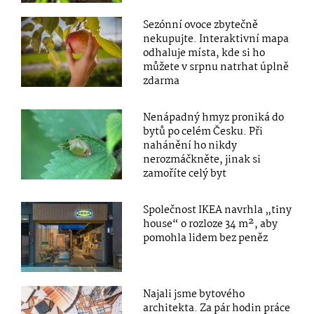
Sezónní ovoce zbytečně
nekupujte. Interaktivní mapa
odhaluje místa, kde si ho
můžete v srpnu natrhat úplně
zdarma
Nenápadný hmyz proniká do
bytů po celém Česku. Při
nahánění ho nikdy
nerozmáčkněte, jinak si
zamoříte celý byt
Společnost IKEA navrhla „tiny
house“ o rozloze 34 m², aby
pomohla lidem bez peněz
Najali jsme bytového
architekta. Za pár hodin práce