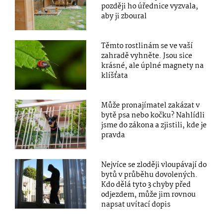
později ho úřednice vyzvala,
aby ji zboural
Těmto rostlinám se ve vaší
zahradě vyhněte. Jsou sice
krásné, ale úplné magnety na
klíšťata
Může pronajímatel zakázat v
bytě psa nebo kočku? Nahlídli
jsme do zákona a zjistili, kde je
pravda
Nejvíce se zloději vloupávají do
bytů v průběhu dovolených.
Kdo dělá tyto 3 chyby před
odjezdem, může jim rovnou
napsat uvítací dopis