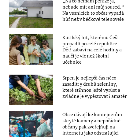
„Na co nemám peníze já,
nebude mít ani můj soused.“
Na vesnicích to občas vypadá
hůř než v béčkové telenovele
Kutilský hit, kterému Češi
propadli po celé republice.
Děti zabaví na celé hodiny a
naučí je víc než školní
učebnice
Srpen je nejlepší čas něco
zasadit: 5 druhů zeleniny,
které stihnou ještě vyrůst a
zvládne je vypěstovat i amatér
Obce dávají ke kontejnerům
skryté kamery a nepořádné
občany pak zveřejňují na
internetu jako odstrašující