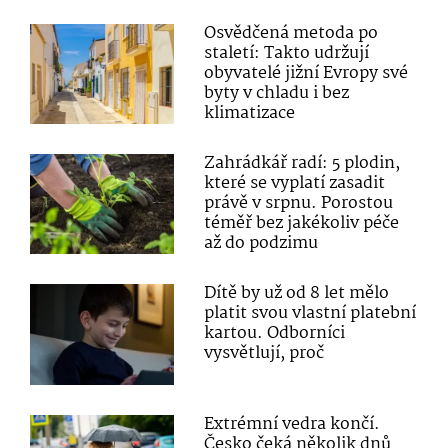
Osvědčená metoda po
staletí: Takto udržují
obyvatelé jižní Evropy své
byty v chladu i bez
klimatizace
Zahrádkář radí: 5 plodin,
které se vyplatí zasadit
právě v srpnu. Porostou
téměř bez jakékoliv péče
až do podzimu
Dítě by už od 8 let mělo
platit svou vlastní platební
kartou. Odborníci
vysvětlují, proč
Extrémní vedra končí.
Česko čeká několik dnů