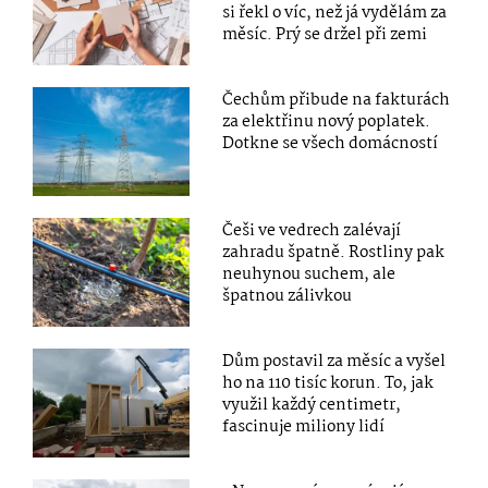
si řekl o víc, než já vydělám za
měsíc. Prý se držel při zemi
Čechům přibude na fakturách
za elektřinu nový poplatek.
Dotkne se všech domácností
Češi ve vedrech zalévají
zahradu špatně. Rostliny pak
neuhynou suchem, ale
špatnou zálivkou
Dům postavil za měsíc a vyšel
ho na 110 tisíc korun. To, jak
využil každý centimetr,
fascinuje miliony lidí