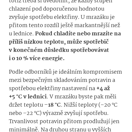
totiž třeba si uvědomit, že každý stupeň
chlazení pod doporučenou hodnotou
zvyšuje spotřebu elektřiny. U mrazáku je
přitom tento rozdíl ještě markantnější než
u lednice.
Pokud chladíte nebo mrazíte na
příliš nízkou teplotu, může spotřebič
v konečném důsledku spotřebovávat
i o 10 % více energie.
Podle odborníků je ideálním kompromisem
mezi bezpečným skladováním potravin a
spotřebou elektřiny nastavení na
+4 až
+5 °C v lednici
. V mrazáku byste pak měli
držet teplotu
–18 °C
. Nižší teploty (–20 °C
nebo –22 °C) výrazně zvyšují spotřebu.
Trvanlivost potravin přitom prodlužují jen
minimálně. Na druhou stranu u vyšších