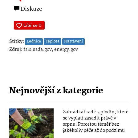
Diskuze
Štítky:
Lednice
Teplota
Nastavení
Zdroj:
fsis.usda.gov, energy.gov
Nejnovější z kategorie
Zahrádkář radí: 5 plodin, které
se vyplatí zasadit právě v
srpnu. Porostou téměř bez
jakékoliv péče až do podzimu