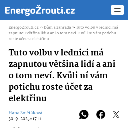
Toggl
navig
EnergoZrouti.cz
»
Dům a zahrada
»
Tuto volbu v lednici má
zapnutou většina lidí a ani o tom neví. Kvůli ní vám potichu
roste účet za elektřinu
Tuto volbu v lednici má
zapnutou většina lidí a ani
o tom neví. Kvůli ní vám
potichu roste účet za
elektřinu
Hana Smětáková
30. 9. 2025 ▪ 17:11