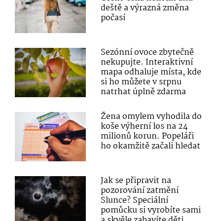
deště a výrazná změna
počasí
Sezónní ovoce zbytečně
nekupujte. Interaktivní
mapa odhaluje místa, kde
si ho můžete v srpnu
natrhat úplně zdarma
Žena omylem vyhodila do
koše výherní los na 24
milionů korun. Popeláři
ho okamžitě začali hledat
Jak se připravit na
pozorování zatmění
Slunce? Speciální
pomůcku si vyrobíte sami
a skvěle zabavíte děti