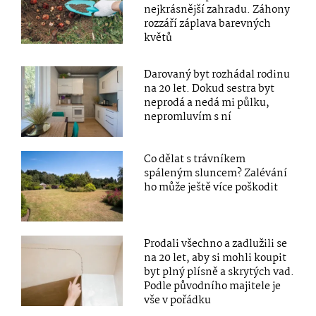
nejkrásnější zahradu. Záhony
rozzáří záplava barevných
květů
Darovaný byt rozhádal rodinu
na 20 let. Dokud sestra byt
neprodá a nedá mi půlku,
nepromluvím s ní
Co dělat s trávníkem
spáleným sluncem? Zalévání
ho může ještě více poškodit
Prodali všechno a zadlužili se
na 20 let, aby si mohli koupit
byt plný plísně a skrytých vad.
Podle původního majitele je
vše v pořádku