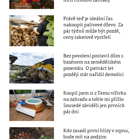
nich chloubu zahrady
Právě teď je ideální čas
nakoupit palivové dřevo. Za
pár týdnů může být pozdě,
ceny raketově vystřelí
Bez povolení postavil dům s
bazénem na zemědělském
pozemku. O patnáct let
později stát nařídil demolici
Koupil jsem si z Temu vířivku
na zahradu a tohle mi přišlo.
Sousedé záviděli jen prvních
pár dní
Kdo zasadí první hlízy v srpnu,
bude mít na podzim