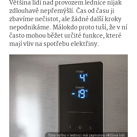
Většina lidí nad provozem lednice nijak
zdlouhavě nepřemýšlí. Čas od času ji
zbavíme nečistot, ale žádné další kroky
nepodnikáme. Málokdo proto tuší, že v ní
často mohou běžet určité funkce, které
mají vliv na spotřebu elektřiny.
Tuto volbu v lednici má zapnutou většina lidí