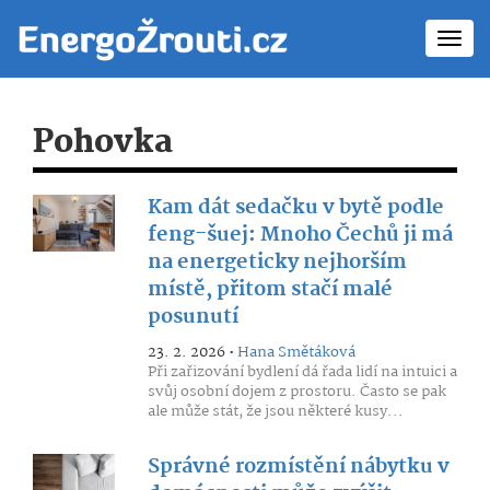
Toggl
navig
Pohovka
Kam dát sedačku v bytě podle
feng-šuej: Mnoho Čechů ji má
na energeticky nejhorším
místě, přitom stačí malé
posunutí
23. 2. 2026 •
Hana Smětáková
Při zařizování bydlení dá řada lidí na intuici a
svůj osobní dojem z prostoru. Často se pak
ale může stát, že jsou některé kusy...
Správné rozmístění nábytku v