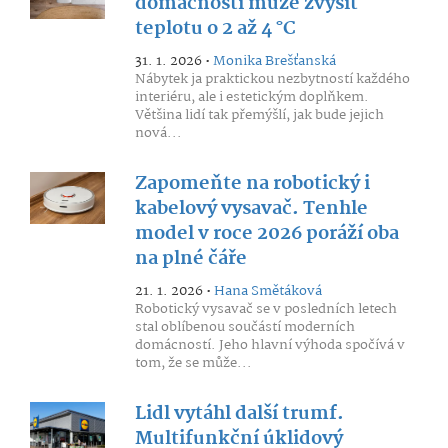
domácnosti může zvýšit
teplotu o 2 až 4 °C
31. 1. 2026 •
Monika Brešťanská
Nábytek ja praktickou nezbytností každého
interiéru, ale i estetickým doplňkem.
Většina lidí tak přemýšlí, jak bude jejich
nová...
Zapomeňte na robotický i
kabelový vysavač. Tenhle
model v roce 2026 poráží oba
na plné čáře
21. 1. 2026 •
Hana Smětáková
Robotický vysavač se v posledních letech
stal oblíbenou součástí moderních
domácností. Jeho hlavní výhoda spočívá v
tom, že se může...
Lidl vytáhl další trumf.
Multifunkční úklidový