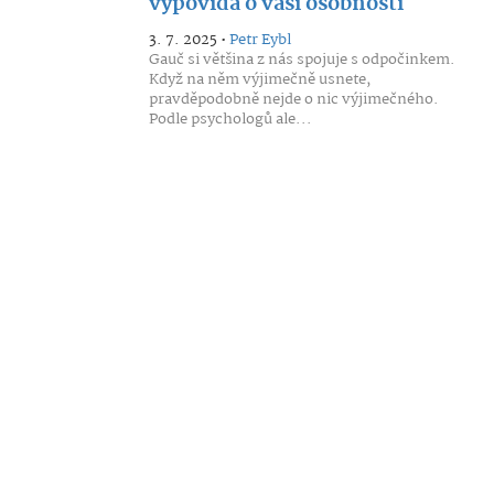
vypovídá o vaší osobnosti
3. 7. 2025 •
Petr Eybl
Gauč si většina z nás spojuje s odpočinkem.
Když na něm výjimečně usnete,
pravděpodobně nejde o nic výjimečného.
Podle psychologů ale...