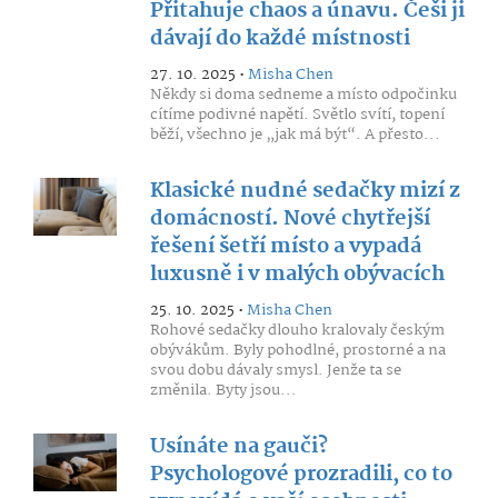
Přitahuje chaos a únavu. Češi ji
dávají do každé místnosti
27. 10. 2025 •
Misha Chen
Někdy si doma sedneme a místo odpočinku
cítíme podivné napětí. Světlo svítí, topení
běží, všechno je „jak má být“. A přesto...
Klasické nudné sedačky mizí z
domácností. Nové chytřejší
řešení šetří místo a vypadá
luxusně i v malých obývacích
25. 10. 2025 •
Misha Chen
Rohové sedačky dlouho kralovaly českým
obývákům. Byly pohodlné, prostorné a na
svou dobu dávaly smysl. Jenže ta se
změnila. Byty jsou...
Usínáte na gauči?
Psychologové prozradili, co to