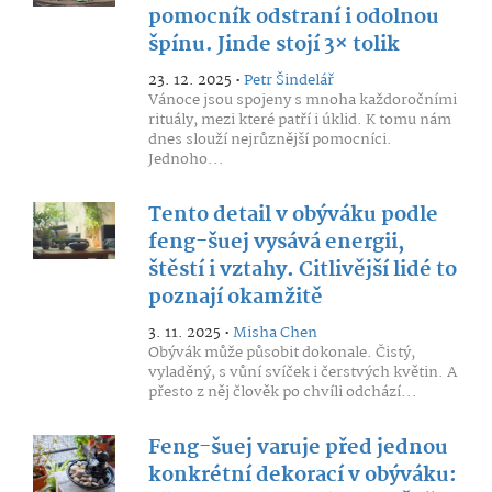
pomocník odstraní i odolnou
špínu. Jinde stojí 3× tolik
23. 12. 2025 •
Petr Šindelář
Vánoce jsou spojeny s mnoha každoročními
rituály, mezi které patří i úklid. K tomu nám
dnes slouží nejrůznější pomocníci.
Jednoho...
Tento detail v obýváku podle
feng-šuej vysává energii,
štěstí i vztahy. Citlivější lidé to
poznají okamžitě
3. 11. 2025 •
Misha Chen
Obývák může působit dokonale. Čistý,
vyladěný, s vůní svíček i čerstvých květin. A
přesto z něj člověk po chvíli odchází...
Feng-šuej varuje před jednou
konkrétní dekorací v obýváku: