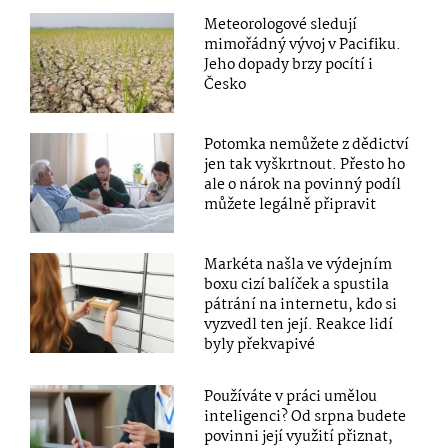
Meteorologové sledují
mimořádný vývoj v Pacifiku.
Jeho dopady brzy pocítí i
Česko
Potomka nemůžete z dědictví
jen tak vyškrtnout. Přesto ho
ale o nárok na povinný podíl
můžete legálně připravit
Markéta našla ve výdejním
boxu cizí balíček a spustila
pátrání na internetu, kdo si
vyzvedl ten její. Reakce lidí
byly překvapivé
Používáte v práci umělou
inteligenci? Od srpna budete
povinni její využití přiznat,