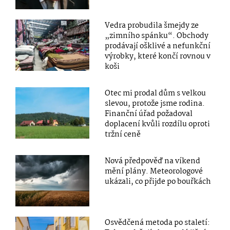
Vedra probudila šmejdy ze
„zimního spánku“. Obchody
prodávají ošklivé a nefunkční
výrobky, které končí rovnou v
koši
Otec mi prodal dům s velkou
slevou, protože jsme rodina.
Finanční úřad požadoval
doplacení kvůli rozdílu oproti
tržní ceně
Nová předpověď na víkend
mění plány. Meteorologové
ukázali, co přijde po bouřkách
Osvědčená metoda po staletí: