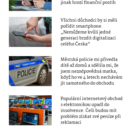
jinak hrozí finanční postih
Všichni důchodci by si měli
pořídit smartphone.
„Nemůžeme kvůli jedné
generaci brzdit digitalizaci
celého Česka“
Městská policie mi přivedla
dítě až domů a sdělila mi, že
jsem nezodpovědná matka,
když ho ve 4 letech nechávám
jít samotného do obchodu
Populární internetový obchod
s elektronikou upadl do
insolvence. Češi budou mít
problém získat své peníze při
reklamaci