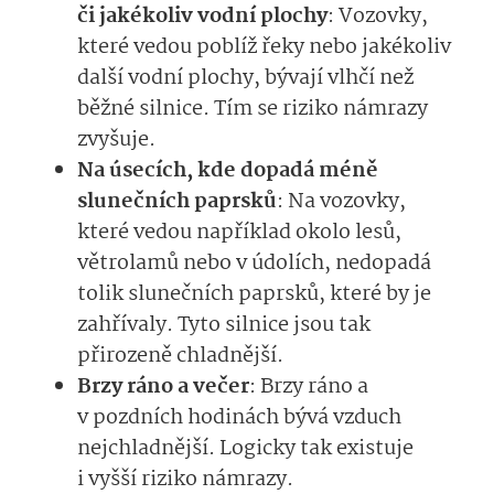
či jakékoliv vodní plochy
: Vozovky,
které vedou poblíž řeky nebo jakékoliv
další vodní plochy, bývají vlhčí než
běžné silnice. Tím se riziko námrazy
zvyšuje.
Na úsecích, kde dopadá méně
slunečních paprsků
: Na vozovky,
které vedou například okolo lesů,
větrolamů nebo v údolích, nedopadá
tolik slunečních paprsků, které by je
zahřívaly. Tyto silnice jsou tak
přirozeně chladnější.
Brzy ráno a večer
: Brzy ráno a
v pozdních hodinách bývá vzduch
nejchladnější. Logicky tak existuje
i vyšší riziko námrazy.