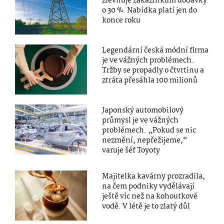
zlevňuje zákazníkům dodávky
o 30 %. Nabídka platí jen do
konce roku
Legendární česká módní firma
je ve vážných problémech.
Tržby se propadly o čtvrtinu a
ztráta přesáhla 100 milionů
Japonský automobilový
průmysl je ve vážných
problémech. „Pokud se nic
nezmění, nepřežijeme,“
varuje šéf Toyoty
Majitelka kavárny prozradila,
na čem podniky vydělávají
ještě víc než na kohoutkové
vodě. V létě je to zlatý důl