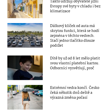
Takto udržují obyvatelé jižní
Evropy své byty v chladu i bez
klimatizace
Dálkový klíček od auta má
skrytou funkci, která se hodí
zejména v těchto vedrech.
Stačí jedno tlačítko dlouze
podržet
Dítě by už od 8 let mělo platit
svou vlastní platební kartou.
Odborníci vysvětlují, proč
Extrémní vedra končí. Česko
čeká několik dnů deště a
výrazná změna počasí