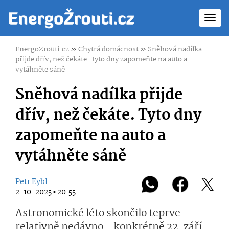
Toggl
navig
EnergoZrouti.cz
»
Chytrá domácnost
»
Sněhová nadílka
přijde dřív, než čekáte. Tyto dny zapomeňte na auto a
vytáhněte sáně
Sněhová nadílka přijde
dřív, než čekáte. Tyto dny
zapomeňte na auto a
vytáhněte sáně
Petr Eybl
2. 10. 2025 ▪ 20:55
Astronomické léto skončilo teprve
relativně nedávno - konkrétně 22. září.