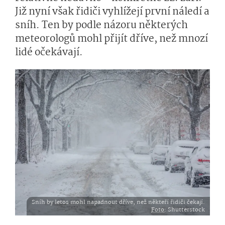
Již nyní však řidiči vyhlížejí první náledí a
sníh. Ten by podle názoru některých
meteorologů mohl přijít dříve, než mnozí
lidé očekávají.
Sníh by letos mohl napadnout dříve, než někteří řidiči čekají.
Foto
: Shutterstock