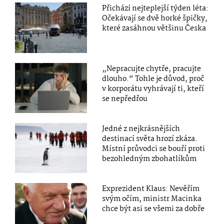
Přichází nejteplejší týden léta:
Očekávají se dvě horké špičky,
které zasáhnou většinu Česka
„Nepracujte chytře, pracujte
dlouho.“ Tohle je důvod, proč
v korporátu vyhrávají ti, kteří
se nepředřou
Jedné z nejkrásnějších
destinací světa hrozí zkáza.
Místní průvodci se bouří proti
bezohledným zbohatlíkům
Exprezident Klaus: Nevěřím
svým očím, ministr Macinka
chce být asi se všemi za dobře