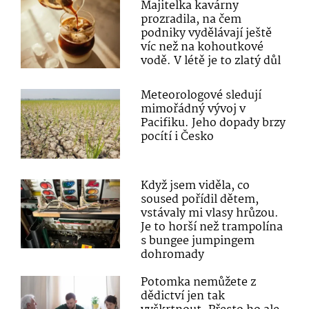
Majitelka kavárny
prozradila, na čem
podniky vydělávají ještě
víc než na kohoutkové
vodě. V létě je to zlatý důl
Meteorologové sledují
mimořádný vývoj v
Pacifiku. Jeho dopady brzy
pocítí i Česko
Když jsem viděla, co
soused pořídil dětem,
vstávaly mi vlasy hrůzou.
Je to horší než trampolína
s bungee jumpingem
dohromady
Potomka nemůžete z
dědictví jen tak