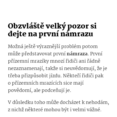
Obzvláště velký pozor si
dejte na první námrazu
Možná ještě výraznější problém potom
může představovat první
námraza
. První
přízemní mrazíky mnozí řidiči ani řádně
nezaznamenají, takže si neuvědomují, že je
třeba přizpůsobit jízdu. Někteří řidiči pak
o přízemních mrazících sice mají
povědomí, ale podceňují je.
V důsledku toho může docházet k nehodám,
z nichž některé mohou být i velmi vážné.