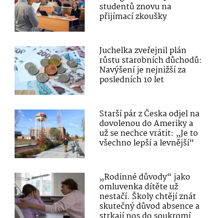
studentů znovu na
přijímací zkoušky
Juchelka zveřejnil plán
růstu starobních důchodů:
Navýšení je nejnižší za
posledních 10 let
Starší pár z Česka odjel na
dovolenou do Ameriky a
už se nechce vrátit: „Je to
všechno lepší a levnější“
„Rodinné důvody“ jako
omluvenka dítěte už
nestačí. Školy chtějí znát
skutečný důvod absence a
strkají nos do soukromí