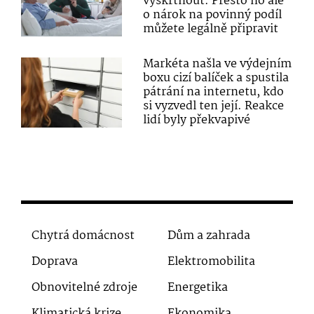
vyškrtnout. Přesto ho ale
o nárok na povinný podíl
můžete legálně připravit
Markéta našla ve výdejním
boxu cizí balíček a spustila
pátrání na internetu, kdo
si vyzvedl ten její. Reakce
lidí byly překvapivé
Chytrá domácnost
Dům a zahrada
Doprava
Elektromobilita
Obnovitelné zdroje
Energetika
Klimatická krize
Ekonomika