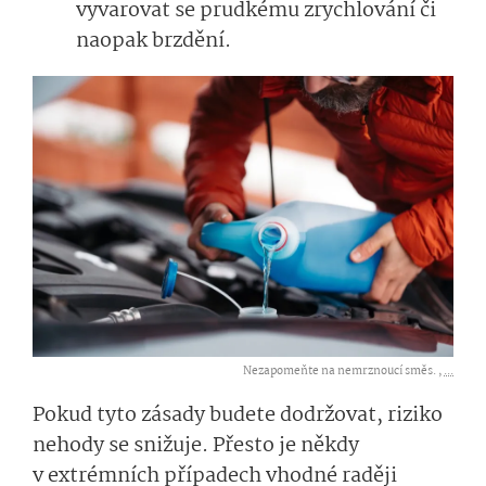
vyvarovat se prudkému zrychlování či
naopak brzdění.
Nezapomeňte na nemrznoucí směs. ,
...
Pokud tyto zásady budete dodržovat, riziko
nehody se snižuje. Přesto je někdy
v extrémních případech vhodné raději