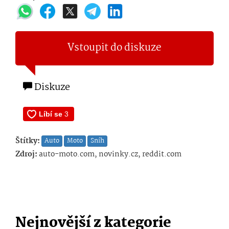
Vstoupit do diskuze
Diskuze
Štítky:
Auto
Moto
Sníh
Zdroj:
auto-moto.com, novinky.cz, reddit.com
Nejnovější z kategorie