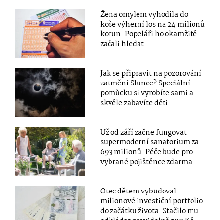
Žena omylem vyhodila do
koše výherní los na 24 milionů
korun. Popeláři ho okamžitě
začali hledat
Jak se připravit na pozorování
zatmění Slunce? Speciální
pomůcku si vyrobíte sami a
skvěle zabavíte děti
Už od září začne fungovat
supermoderní sanatorium za
693 milionů. Péče bude pro
vybrané pojištěnce zdarma
Otec dětem vybudoval
milionové investiční portfolio
do začátku života. Stačilo mu