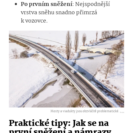
Po prvním sněžení
: Nejspodnější
vrstva sněhu snadno přimrzá
k vozovce.
Mosty a viadukty jsou obzvláště problematické. ,
...
Praktické tipy: Jak se na
první sněžení a námrazy