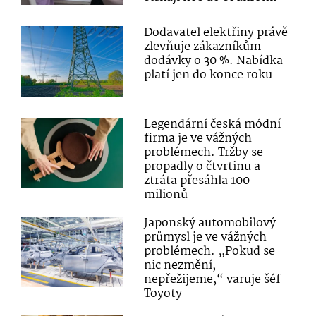
Dodavatel elektřiny právě
zlevňuje zákazníkům
dodávky o 30 %. Nabídka
platí jen do konce roku
Legendární česká módní
firma je ve vážných
problémech. Tržby se
propadly o čtvrtinu a
ztráta přesáhla 100
milionů
Japonský automobilový
průmysl je ve vážných
problémech. „Pokud se
nic nezmění,
nepřežijeme,“ varuje šéf
Toyoty