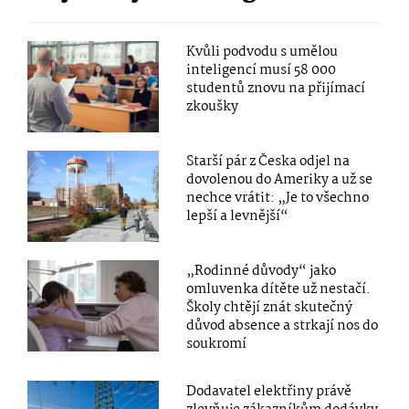
Kvůli podvodu s umělou
inteligencí musí 58 000
studentů znovu na přijímací
zkoušky
Starší pár z Česka odjel na
dovolenou do Ameriky a už se
nechce vrátit: „Je to všechno
lepší a levnější“
„Rodinné důvody“ jako
omluvenka dítěte už nestačí.
Školy chtějí znát skutečný
důvod absence a strkají nos do
soukromí
Dodavatel elektřiny právě