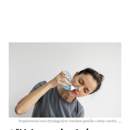
Proplachování nosu fyziologickým roztokem pomůže s otoky i záněty ,
...