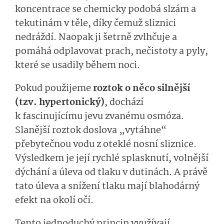
koncentrace se chemicky podobá slzám a
tekutinám v těle, díky čemuž sliznici
nedráždí. Naopak ji šetrně zvlhčuje a
pomáhá odplavovat prach, nečistoty a pyly,
které se usadily během noci.
Pokud použijeme
roztok o něco silnější
(tzv. hypertonický)
, dochází
k fascinujícímu jevu zvanému osmóza.
Slanější roztok doslova „vytáhne“
přebytečnou vodu z oteklé nosní sliznice.
Výsledkem je její rychlé splasknutí, volnější
dýchání a úleva od tlaku v dutinách. A právě
tato úleva a snížení tlaku mají blahodárný
efekt na okolí očí.
Tento jednoduchý princip využívají