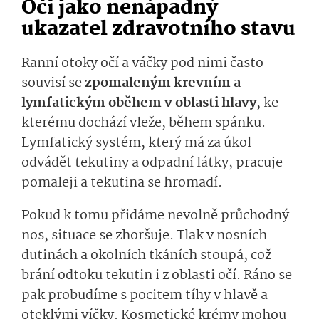
Oči jako nenápadný
ukazatel zdravotního stavu
Ranní otoky očí a váčky pod nimi často
souvisí se
zpomaleným krevním a
lymfatickým oběhem v oblasti hlavy
, ke
kterému dochází vleže, během spánku.
Lymfatický systém, který má za úkol
odvádět tekutiny a odpadní látky, pracuje
pomaleji a tekutina se hromadí.
Pokud k tomu přidáme nevolně průchodný
nos, situace se zhoršuje. Tlak v nosních
dutinách a okolních tkáních stoupá, což
brání odtoku tekutin i z oblasti očí. Ráno se
pak probudíme s pocitem tíhy v hlavě a
oteklými víčky. Kosmetické krémy mohou