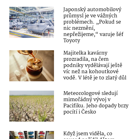
Japonský automobilový
průmysl je ve vážných
problémech. „Pokud se
nic nezmění,
nepřežijeme,“ varuje šéf
Toyoty
Majitelka kavárny
prozradila, na čem
podniky vydělávají ještě
víc než na kohoutkové
vodě. V létě je to zlatý důl
Meteorologové sledují
mimořádný vývoj v
Pacifiku. Jeho dopady brzy
pocítí i Česko
Když jsem viděla, co