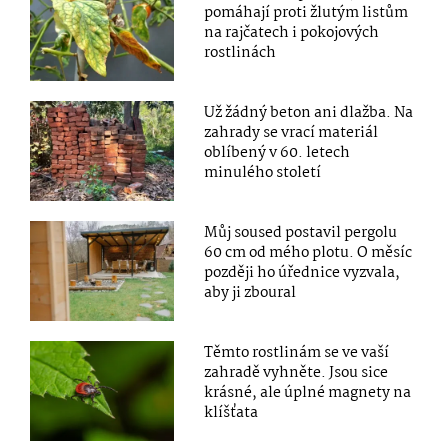
pomáhají proti žlutým listům
na rajčatech i pokojových
rostlinách
Už žádný beton ani dlažba. Na
zahrady se vrací materiál
oblíbený v 60. letech
minulého století
Můj soused postavil pergolu
60 cm od mého plotu. O měsíc
později ho úřednice vyzvala,
aby ji zboural
Těmto rostlinám se ve vaší
zahradě vyhněte. Jsou sice
krásné, ale úplné magnety na
klíšťata