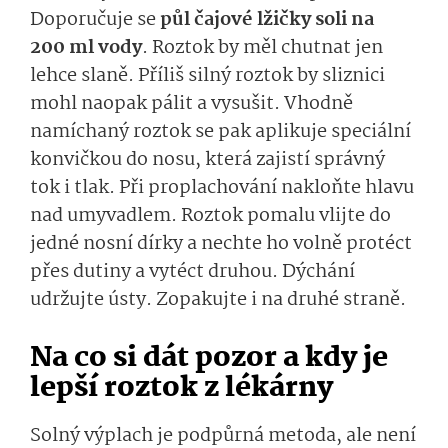
Doporučuje se
půl čajové lžičky soli na
200 ml vody
. Roztok by měl chutnat jen
lehce slaně. Příliš silný roztok by sliznici
mohl naopak pálit a vysušit. Vhodně
namíchaný roztok se pak aplikuje speciální
konvičkou do nosu, která zajistí správný
tok i tlak. Při proplachování nakloňte hlavu
nad umyvadlem. Roztok pomalu vlijte do
jedné nosní dírky a nechte ho volně protéct
přes dutiny a vytéct druhou. Dýchání
udržujte ústy. Zopakujte i na druhé straně.
Na co si dát pozor a kdy je
lepší roztok z lékárny
Solný výplach je podpůrná metoda, ale není