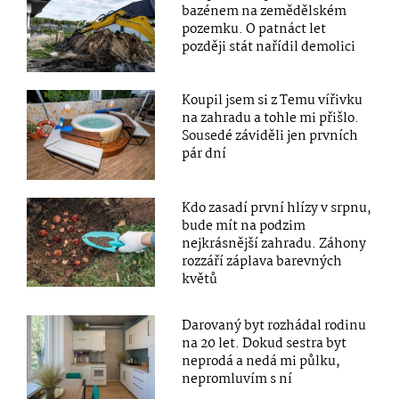
bazénem na zemědělském
pozemku. O patnáct let
později stát nařídil demolici
Koupil jsem si z Temu vířivku
na zahradu a tohle mi přišlo.
Sousedé záviděli jen prvních
pár dní
Kdo zasadí první hlízy v srpnu,
bude mít na podzim
nejkrásnější zahradu. Záhony
rozzáří záplava barevných
květů
Darovaný byt rozhádal rodinu
na 20 let. Dokud sestra byt
neprodá a nedá mi půlku,
nepromluvím s ní