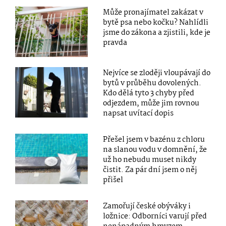
Může pronajímatel zakázat v
bytě psa nebo kočku? Nahlídli
jsme do zákona a zjistili, kde je
pravda
Nejvíce se zloději vloupávají do
bytů v průběhu dovolených.
Kdo dělá tyto 3 chyby před
odjezdem, může jim rovnou
napsat uvítací dopis
Přešel jsem v bazénu z chloru
na slanou vodu v domnění, že
už ho nebudu muset nikdy
čistit. Za pár dní jsem o něj
přišel
Zamořují české obýváky i
ložnice: Odborníci varují před