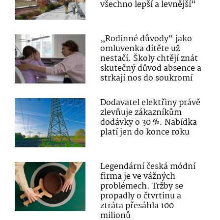
všechno lepší a levnější“
„Rodinné důvody“ jako
omluvenka dítěte už
nestačí. Školy chtějí znát
skutečný důvod absence a
strkají nos do soukromí
Dodavatel elektřiny právě
zlevňuje zákazníkům
dodávky o 30 %. Nabídka
platí jen do konce roku
Legendární česká módní
firma je ve vážných
problémech. Tržby se
propadly o čtvrtinu a
ztráta přesáhla 100
milionů