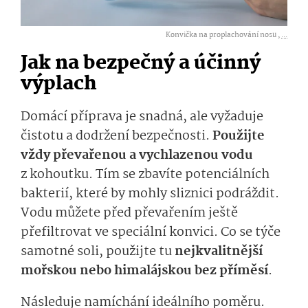
Konvička na proplachování nosu ,
...
Jak na bezpečný a účinný
výplach
Domácí příprava je snadná, ale vyžaduje
čistotu a dodržení bezpečnosti.
Použijte
vždy převařenou a vychlazenou vodu
z kohoutku. Tím se zbavíte potenciálních
bakterií, které by mohly sliznici podráždit.
Vodu můžete před převařením ještě
přefiltrovat ve speciální konvici. Co se týče
samotné soli, použijte tu
nejkvalitnější
mořskou nebo himalájskou bez příměsí
.
Následuje namíchání ideálního poměru.