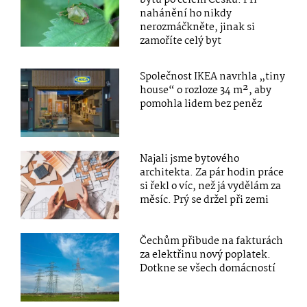
nahánění ho nikdy
nerozmáčkněte, jinak si
zamoříte celý byt
Společnost IKEA navrhla „tiny
house“ o rozloze 34 m², aby
pomohla lidem bez peněz
Najali jsme bytového
architekta. Za pár hodin práce
si řekl o víc, než já vydělám za
měsíc. Prý se držel při zemi
Čechům přibude na fakturách
za elektřinu nový poplatek.
Dotkne se všech domácností