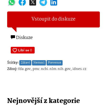
Vstoupit do diskuze
Diskuze
Štítky:
Zdraví
Nemoci
Prevence
Zdroj:
fda.gov, pmc.ncbi.nlm.nih.gov, idnes.cz
Nejnovější z kategorie