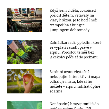
Když jsem viděla, co soused
pořídil dětem, vstávaly mi
vlasy hrůzou. Je to horší než
trampolína s bungee
jumpingem dohromady
Zahrádkář radí: 5 plodin, které
se vyplatí zasadit právě v
srpnu. Porostou téměř bez
jakékoliv péče až do podzimu
Sezónní ovoce zbytečně
nekupujte. Interaktivní mapa
odhaluje místa, kde si ho
můžete v srpnu natrhat úplně
zdarma
Nenápadný hmyz proniká do
bytů po celém Česku. Při