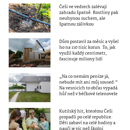
Češi ve vedrech zalévají
zahradu špatně. Rostliny pak
neuhynou suchem, ale
špatnou zálivkou
Dům postavil za měsíc a vyšel
ho na 110 tisíc korun. To, jak
využil každý centimetr,
fascinuje miliony lidí
„Na co nemám peníze já,
nebude mít ani můj soused.“
Na vesnicích to občas vypadá
hůř než v béčkové telenovele
Kutilský hit, kterému Češi
propadli po celé republice.
Děti zabaví na celé hodiny a
naučí je víc než školní