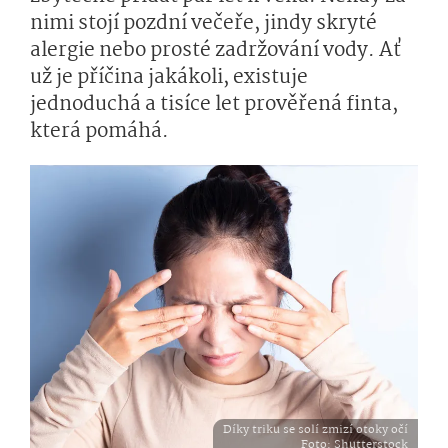
nimi stojí pozdní večeře, jindy skryté
alergie nebo prosté zadržování vody. Ať
už je příčina jakákoli, existuje
jednoduchá a tisíce let prověřená finta,
která pomáhá.
Díky triku se solí zmizí otoky očí
Foto
: Shutterstock