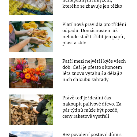
nenápadným hmyzem,
kterého se zbavuje jen těžko
Platí nová pravidla pro třídění
odpadu: Domácnostem už
nebude stačit třídit jen papír,
plast a sklo
Patří mezi největší kýče všech
dob. Češi je přesto s koncem
léta znovu vytahují a dělají z
nich chloubu zahrady
Právě teď je ideální čas
nakoupit palivové dřevo. Za
pár týdnů může být pozdě,
ceny raketově vystřelí
Bez povolení postavil dům s