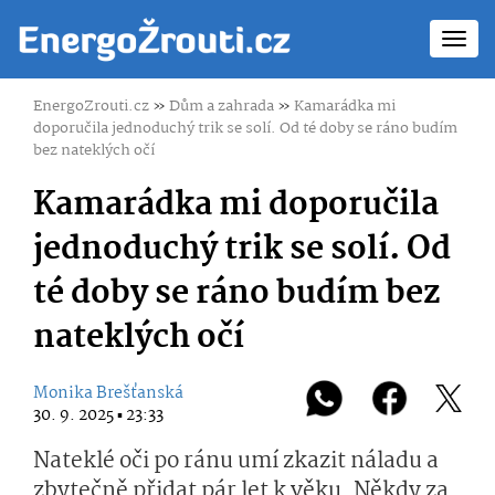
Toggl
navig
EnergoZrouti.cz
»
Dům a zahrada
»
Kamarádka mi
doporučila jednoduchý trik se solí. Od té doby se ráno budím
bez nateklých očí
Kamarádka mi doporučila
jednoduchý trik se solí. Od
té doby se ráno budím bez
nateklých očí
Monika Brešťanská
30. 9. 2025 ▪ 23:33
Nateklé oči po ránu umí zkazit náladu a
zbytečně přidat pár let k věku. Někdy za