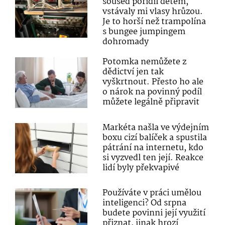
soused pořídil dětem,
vstávaly mi vlasy hrůzou.
Je to horší než trampolína
s bungee jumpingem
dohromady
Potomka nemůžete z
dědictví jen tak
vyškrtnout. Přesto ho ale
o nárok na povinný podíl
můžete legálně připravit
Markéta našla ve výdejním
boxu cizí balíček a spustila
pátrání na internetu, kdo
si vyzvedl ten její. Reakce
lidí byly překvapivé
Používáte v práci umělou
inteligenci? Od srpna
budete povinni její využití
přiznat, jinak hrozí