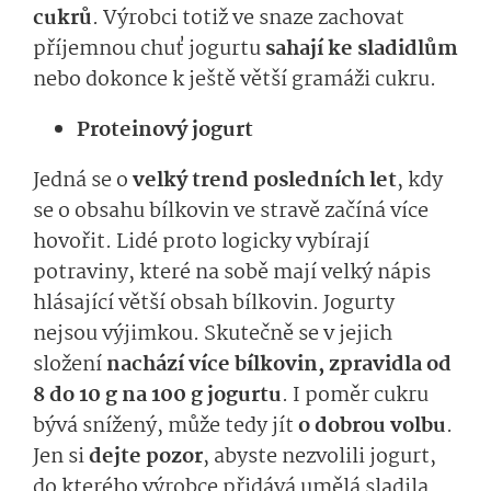
cukrů
. Výrobci totiž ve snaze zachovat
příjemnou chuť jogurtu
sahají ke sladidlům
nebo dokonce k ještě větší gramáži cukru.
Proteinový jogurt
Jedná se o
velký trend posledních let
, kdy
se o obsahu bílkovin ve stravě začíná více
hovořit. Lidé proto logicky vybírají
potraviny, které na sobě mají velký nápis
hlásající větší obsah bílkovin. Jogurty
nejsou výjimkou. Skutečně se v jejich
složení
nachází více bílkovin, zpravidla od
8 do 10 g na 100 g jogurtu
. I poměr cukru
bývá snížený, může tedy jít
o dobrou volbu
.
Jen si
dejte pozor
, abyste nezvolili jogurt,
do kterého výrobce přidává umělá sladila