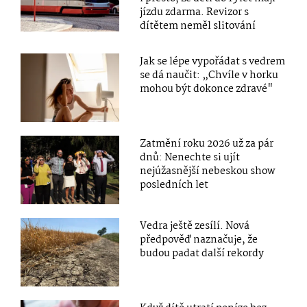
jízdu zdarma. Revizor s
dítětem neměl slitování
Jak se lépe vypořádat s vedrem
se dá naučit: „Chvíle v horku
mohou být dokonce zdravé"
Zatmění roku 2026 už za pár
dnů: Nenechte si ujít
nejúžasnější nebeskou show
posledních let
Vedra ještě zesílí. Nová
předpověď naznačuje, že
budou padat další rekordy