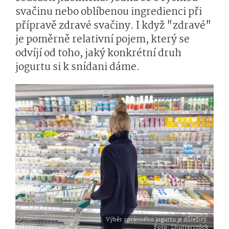
svačinu nebo oblíbenou ingredienci při
přípravě zdravé svačiny. I když "zdravé"
je poměrně relativní pojem, který se
odvíjí od toho, jaký konkrétní druh
jogurtu si k snídani dáme.
Výběr správného jogurtu je důležitý.
Foto
: Shutterstock