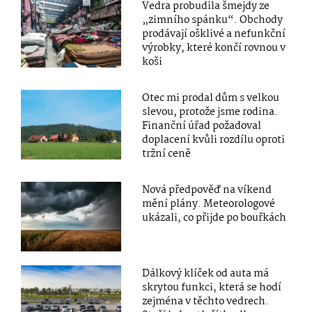
Vedra probudila šmejdy ze
„zimního spánku“. Obchody
prodávají ošklivé a nefunkční
výrobky, které končí rovnou v
koši
Otec mi prodal dům s velkou
slevou, protože jsme rodina.
Finanční úřad požadoval
doplacení kvůli rozdílu oproti
tržní ceně
Nová předpověď na víkend
mění plány. Meteorologové
ukázali, co přijde po bouřkách
Dálkový klíček od auta má
skrytou funkci, která se hodí
zejména v těchto vedrech.