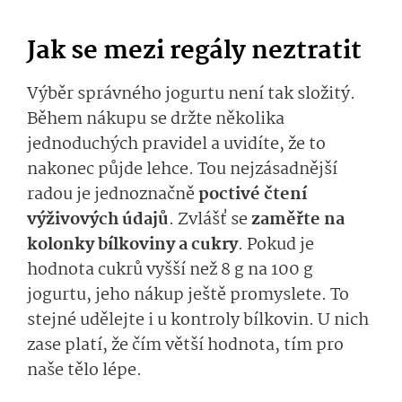
Jak se mezi regály neztratit
Výběr správného jogurtu není tak složitý.
Během nákupu se držte několika
jednoduchých pravidel a uvidíte, že to
nakonec půjde lehce. Tou nejzásadnější
radou je jednoznačně
poctivé čtení
výživových údajů
. Zvlášť se
zaměřte na
kolonky bílkoviny a cukry
. Pokud je
hodnota cukrů vyšší než 8 g na 100 g
jogurtu, jeho nákup ještě promyslete. To
stejné udělejte i u kontroly bílkovin. U nich
zase platí, že čím větší hodnota, tím pro
naše tělo lépe.