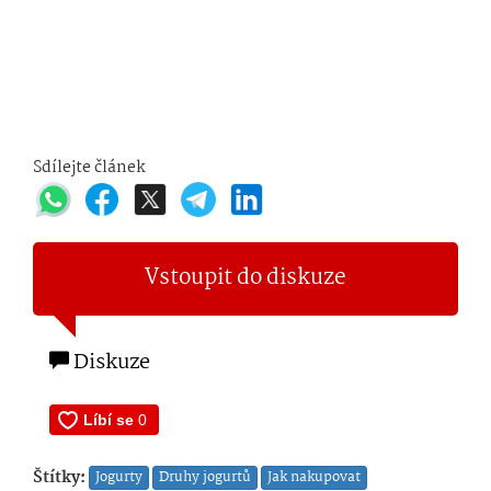
Sdílejte článek
Vstoupit do diskuze
Diskuze
Štítky:
Jogurty
Druhy jogurtů
Jak nakupovat