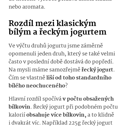
nebo aromata.
Rozdíl mezi klasickým
bílým a řeckým jogurtem
Ve výčtu druhů jogurtu jsme záměrně
opomenuli jeden druh, který se také velmi
často v poslední době dostává do popředí.
Na mysli máme samozřejmě
řecký jogurt
.
Čím se vlastně
liší od toho standardního
bílého neochuceného
?
Hlavní rozdíl spočívá
v počtu obsažených
bílkovin
. Řecký jogurt při podobném počtu
kalorií
obsahuje více bílkovin,
a to klidně
i dvakrát víc. Například 225g řecký jogurt