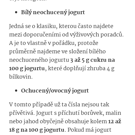
Bílý neochucený jogurt
Jedná se o klasiku, kterou často najdete
mezi doporučeními od výživových poradců.
A je to vlastně v pořádku, protože
průměrně najdeme ve složení bílého
neochuceného jogurtu
3 až 5 g cukru na
100 g jogurtu
, které doplňují zhruba 4 g
bílkovin.
Ochucený/ovocný jogurt
V tomto případě už ta čísla nejsou tak
přívětivá. Jogurt s příchutí borůvek, malin
nebo jahod obyčejně obsahuje kolem
12 až
18 g na 100 g jogurtu
. Pokud má jogurt