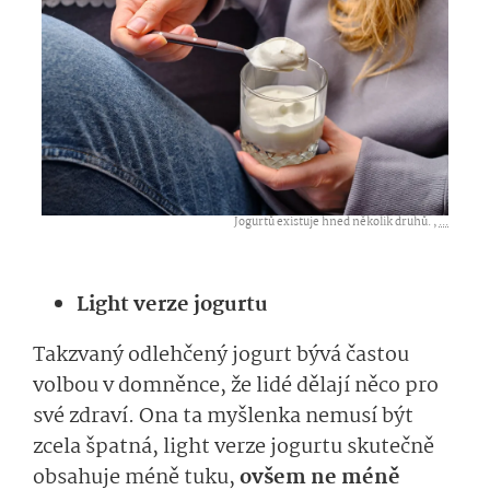
Jogurtů existuje hned několik druhů. ,
...
Light verze
jogurtu
Takzvaný odlehčený jogurt bývá častou
volbou v domněnce, že lidé dělají něco pro
své zdraví. Ona ta myšlenka nemusí být
zcela špatná, light verze jogurtu skutečně
obsahuje méně tuku,
ovšem ne méně