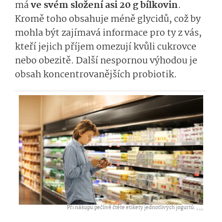
má
ve svém složení asi 20 g bílkovin
.
Kromě toho obsahuje méně glycidů, což by
mohla být zajímavá informace pro ty z vás,
kteří jejich příjem omezují kvůli cukrovce
nebo obezitě. Další nespornou výhodou je
obsah koncentrovanějších probiotik.
Při nákupu pečlivě čtěte etikety jednotlivých jogurtů. ,
...