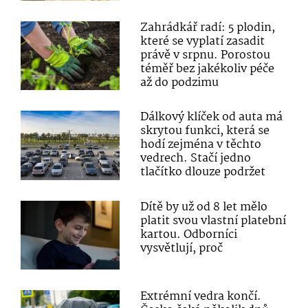
Zahrádkář radí: 5 plodin,
které se vyplatí zasadit
právě v srpnu. Porostou
téměř bez jakékoliv péče
až do podzimu
Dálkový klíček od auta má
skrytou funkci, která se
hodí zejména v těchto
vedrech. Stačí jedno
tlačítko dlouze podržet
Dítě by už od 8 let mělo
platit svou vlastní platební
kartou. Odborníci
vysvětlují, proč
Extrémní vedra končí.