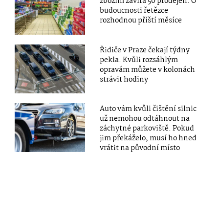
zbožím zavírá 50 prodejen. O
budoucnosti řetězce
rozhodnou příští měsíce
Řidiče v Praze čekají týdny
pekla. Kvůli rozsáhlým
opravám můžete v kolonách
strávit hodiny
Auto vám kvůli čištění silnic
už nemohou odtáhnout na
záchytné parkoviště. Pokud
jim překáželo, musí ho hned
vrátit na původní místo