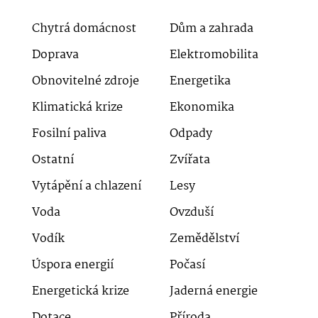
Chytrá domácnost
Dům a zahrada
Doprava
Elektromobilita
Obnovitelné zdroje
Energetika
Klimatická krize
Ekonomika
Fosilní paliva
Odpady
Ostatní
Zvířata
Vytápění a chlazení
Lesy
Voda
Ovzduší
Vodík
Zemědělství
Úspora energií
Počasí
Energetická krize
Jaderná energie
Dotace
Příroda