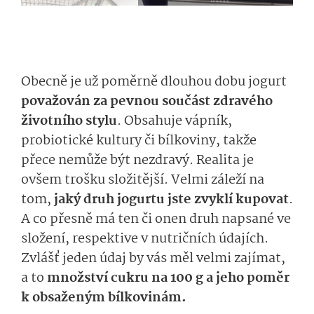
Obecně je už poměrně dlouhou dobu jogurt
považován za pevnou součást zdravého
životního stylu
. Obsahuje vápník,
probiotické kultury či bílkoviny, takže
přece nemůže být nezdravý. Realita je
ovšem trošku složitější. Velmi záleží na
tom,
jaký druh jogurtu jste zvyklí kupovat
.
A co přesně má ten či onen druh napsané ve
složení, respektive v nutričních údajích.
Zvlášť jeden údaj by vás měl velmi zajímat,
a to
množství cukru na 100 g a jeho poměr
k obsaženým bílkovinám.