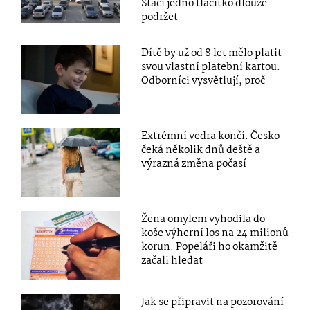
Stačí jedno tlačítko dlouze
podržet
Dítě by už od 8 let mělo platit
svou vlastní platební kartou.
Odborníci vysvětlují, proč
Extrémní vedra končí. Česko
čeká několik dnů deště a
výrazná změna počasí
Žena omylem vyhodila do
koše výherní los na 24 milionů
korun. Popeláři ho okamžitě
začali hledat
Jak se připravit na pozorování