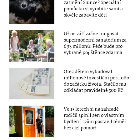
zatmění Slunce? Speciální
pomůcku si vyrobíte sami a
skvěle zabavíte děti
Už od září začne fungovat
supermoderní sanatorium za
693 milionů. Péče bude pro
vybrané pojištěnce zdarma
Otec dětem vybudoval
milionové investiční portfolio
do začátku života. Stačilo mu
odkládat pravidelně 500 Kč
Ve 13 letech si na zahradě
rodičů splnil sen o vlastním
bydlení. Dům postavil téměř
bez cizí pomoci