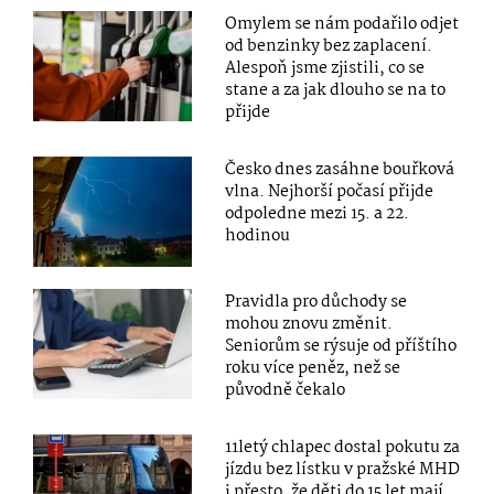
Omylem se nám podařilo odjet
od benzinky bez zaplacení.
Alespoň jsme zjistili, co se
stane a za jak dlouho se na to
přijde
Česko dnes zasáhne bouřková
vlna. Nejhorší počasí přijde
odpoledne mezi 15. a 22.
hodinou
Pravidla pro důchody se
mohou znovu změnit.
Seniorům se rýsuje od příštího
roku více peněz, než se
původně čekalo
11letý chlapec dostal pokutu za
jízdu bez lístku v pražské MHD
i přesto, že děti do 15 let mají