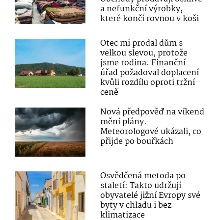
a nefunkční výrobky,
které končí rovnou v koši
Otec mi prodal dům s
velkou slevou, protože
jsme rodina. Finanční
úřad požadoval doplacení
kvůli rozdílu oproti tržní
ceně
Nová předpověď na víkend
mění plány.
Meteorologové ukázali, co
přijde po bouřkách
Osvědčená metoda po
staletí: Takto udržují
obyvatelé jižní Evropy své
byty v chladu i bez
klimatizace