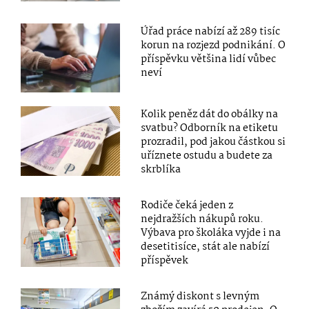
Úřad práce nabízí až 289 tisíc
korun na rozjezd podnikání. O
příspěvku většina lidí vůbec
neví
Kolik peněz dát do obálky na
svatbu? Odborník na etiketu
prozradil, pod jakou částkou si
uříznete ostudu a budete za
skrblíka
Rodiče čeká jeden z
nejdražších nákupů roku.
Výbava pro školáka vyjde i na
desetitisíce, stát ale nabízí
příspěvek
Známý diskont s levným