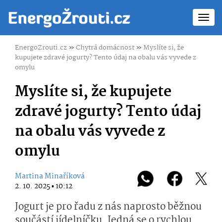
Toggl
navig
EnergoZrouti.cz
»
Chytrá domácnost
»
Myslíte si, že
kupujete zdravé jogurty? Tento údaj na obalu vás vyvede z
omylu
Myslíte si, že kupujete
zdravé jogurty? Tento údaj
na obalu vás vyvede z
omylu
Martina Minaříková
2. 10. 2025 ▪ 10:12
Jogurt je pro řadu z nás naprosto běžnou
součástí jídelníčku. Jedná se o rychlou