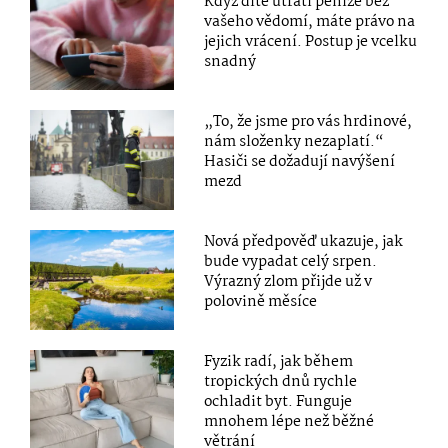
Když dítě utratí peníze bez
vašeho vědomí, máte právo na
jejich vrácení. Postup je vcelku
snadný
„To, že jsme pro vás hrdinové,
nám složenky nezaplatí.“
Hasiči se dožadují navýšení
mezd
Nová předpověď ukazuje, jak
bude vypadat celý srpen.
Výrazný zlom přijde už v
polovině měsíce
Fyzik radí, jak během
tropických dnů rychle
ochladit byt. Funguje
mnohem lépe než běžné
větrání