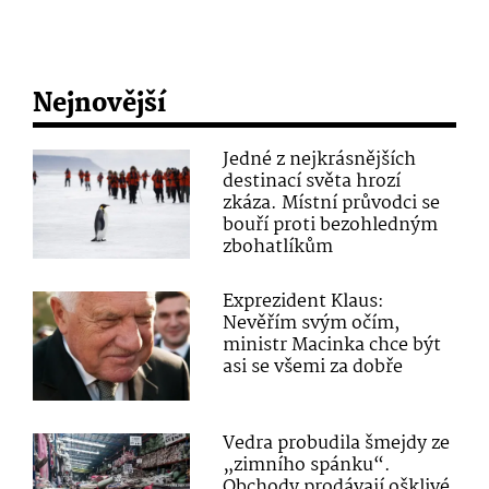
Nejnovější
Jedné z nejkrásnějších
destinací světa hrozí
zkáza. Místní průvodci se
bouří proti bezohledným
zbohatlíkům
Exprezident Klaus:
Nevěřím svým očím,
ministr Macinka chce být
asi se všemi za dobře
Vedra probudila šmejdy ze
„zimního spánku“.
Obchody prodávají ošklivé