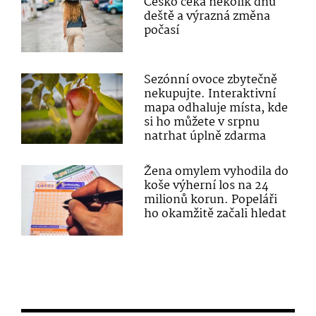
Česko čeká několik dnů
deště a výrazná změna
počasí
Sezónní ovoce zbytečně
nekupujte. Interaktivní
mapa odhaluje místa, kde
si ho můžete v srpnu
natrhat úplně zdarma
Žena omylem vyhodila do
koše výherní los na 24
milionů korun. Popeláři
ho okamžitě začali hledat