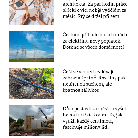
architekta. Za pár hodin práce
si řekl o víc, než já vydělám za
měsíc. Prý se držel při zemi
Čechům přibude na fakturách
za elektřinu nový poplatek.
Dotkne se všech domácností
Češi ve vedrech zalévají
zahradu špatně. Rostliny pak
neuhynou suchem, ale
špatnou zálivkou
Dům postavil za měsíc a vyšel
ho na 110 tisíc korun. To, jak
využil každý centimetr,
fascinuje miliony lidí