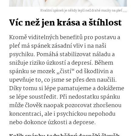
Kvalitní spánek je někdy lepší než drahé masky na pleť ,
...
Víc než jen krása a štíhlost
Kromě viditelných benefitů pro postavu a
pleť má spánek zásadní vliv i na naši
psychiku. Pomáhá stabilizovat náladu a
snižuje riziko úzkostí a depresí. Během
spánku se mozek „čistí“ od škodlivin a
upevňuje to, co jsme se přes den naučili.
Díky tomu si lépe pamatujeme a dokážeme
se lépe soustředit. Při nedostatku spánku
může člověk naopak pozorovat zhoršenou
koncentraci, ale i psychickou nepohodu
nebo dokonce úzkosti a deprese.