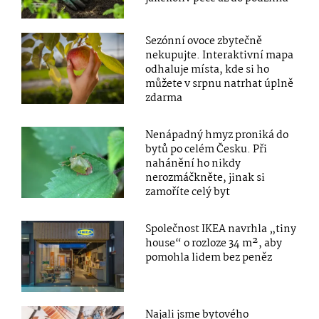
Sezónní ovoce zbytečně
nekupujte. Interaktivní mapa
odhaluje místa, kde si ho
můžete v srpnu natrhat úplně
zdarma
Nenápadný hmyz proniká do
bytů po celém Česku. Při
nahánění ho nikdy
nerozmáčkněte, jinak si
zamoříte celý byt
Společnost IKEA navrhla „tiny
house“ o rozloze 34 m², aby
pomohla lidem bez peněz
Najali jsme bytového