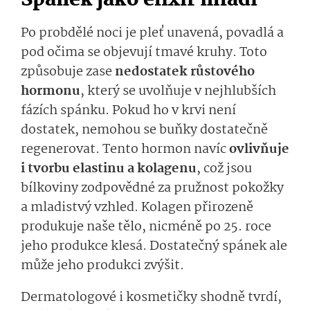
Spánek jako elixír mládí
Po probdělé noci je pleť unavená, povadlá a
pod očima se objevují tmavé kruhy. Toto
způsobuje zase
nedostatek růstového
hormonu
, který se uvolňuje v nejhlubších
fázích spánku. Pokud ho v krvi není
dostatek, nemohou se buňky dostatečně
regenerovat. Tento hormon navíc
ovlivňuje
i tvorbu elastinu a kolagenu
, což jsou
bílkoviny zodpovědné za pružnost pokožky
a mladistvý vzhled. Kolagen přirozeně
produkuje naše tělo, nicméně po 25. roce
jeho produkce klesá. Dostatečný spánek ale
může jeho produkci zvýšit.
Dermatologové i kosmetičky shodně tvrdí,