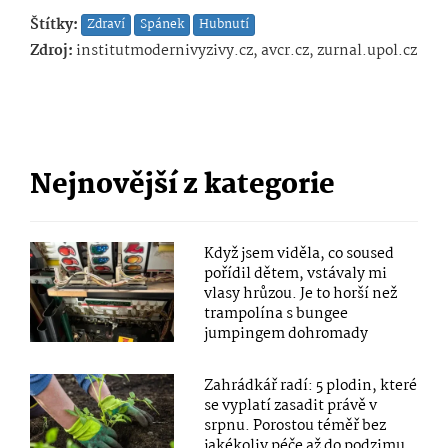
Štítky:
Zdraví
Spánek
Hubnutí
Zdroj:
institutmodernivyzivy.cz, avcr.cz, zurnal.upol.cz
Nejnovější z kategorie
Když jsem viděla, co soused
pořídil dětem, vstávaly mi
vlasy hrůzou. Je to horší než
trampolína s bungee
jumpingem dohromady
Zahrádkář radí: 5 plodin, které
se vyplatí zasadit právě v
srpnu. Porostou téměř bez
jakékoliv péče až do podzimu