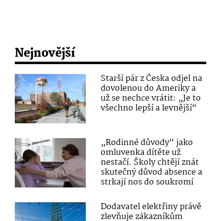
Nejnovější
Starší pár z Česka odjel na
dovolenou do Ameriky a
už se nechce vrátit: „Je to
všechno lepší a levnější“
„Rodinné důvody“ jako
omluvenka dítěte už
nestačí. Školy chtějí znát
skutečný důvod absence a
strkají nos do soukromí
Dodavatel elektřiny právě
zlevňuje zákazníkům