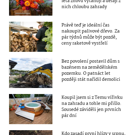
léta znovu vytahují a dělají z
nich chloubu zahrady
Právě teď je ideální čas
nakoupit palivové dřevo. Za
pár týdnů může být pozdě,
ceny raketově vystřelí
Bez povolení postavil dům s
bazénem na zemědělském
pozemku. O patnáct let
později stát nařídil demolici
Koupil jsem si z Temu vířivku
na zahradu a tohle mi přišlo.
Sousedé záviděli jen prvních
pár dní
Kdo zasadí první hlízy v srpnu,