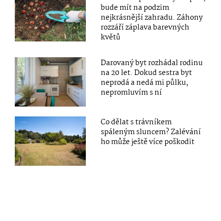
bude mít na podzim
nejkrásnější zahradu. Záhony
rozzáří záplava barevných
květů
Darovaný byt rozhádal rodinu
na 20 let. Dokud sestra byt
neprodá a nedá mi půlku,
nepromluvím s ní
Co dělat s trávníkem
spáleným sluncem? Zalévání
ho může ještě více poškodit