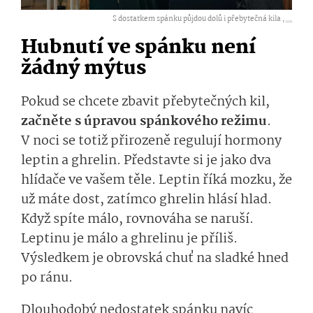
S dostatkem spánku půjdou dolů i přebytečná kila ,
...
Hubnutí ve spánku není
žádný mýtus
Pokud se chcete zbavit přebytečných kil,
začněte s úpravou spánkového režimu
.
V noci se totiž přirozeně regulují hormony
leptin a ghrelin. Představte si je jako dva
hlídače ve vašem těle. Leptin říká mozku, že
už máte dost, zatímco ghrelin hlásí hlad.
Když spíte málo, rovnováha se naruší.
Leptinu je málo a ghrelinu je příliš.
Výsledkem je obrovská chuť na sladké hned
po ránu.
Dlouhodobý nedostatek spánku navíc