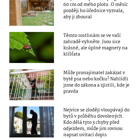
60 cm od mého plotu. O měsíc
později ho úřednice vyzvala,
aby ji zboural
Těmto rostlinám se ve vaší
zahradě vyhněte. Jsou sice
krásné, ale úplné magnety na
klíšťata
Může pronajímatel zakázat v
bytě psa nebo kočku? Nahlídli
jsme do zákona a zjistili, kde je
pravda
Nejvíce se zloději vloupávají do
bytů v průběhu dovolených.
Kdo dělá tyto 3 chyby před
odjezdem, může jim rovnou
napsat uvítací dopis