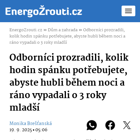
Toggl
navig
EnergoZrouti.cz
»
Dům a zahrada
»
Odborníci prozradili,
kolik hodin spánku potřebujete, abyste hubli během noci a
ráno vypadali o 3 roky mladší
Odborníci prozradili, kolik
hodin spánku potřebujete,
abyste hubli během noci a
ráno vypadali o 3 roky
mladší
Monika Brešťanská
19. 9. 2025 ▪ 05:06