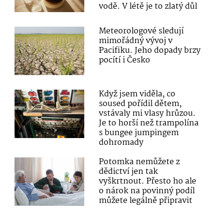
vodě. V létě je to zlatý důl
Meteorologové sledují
mimořádný vývoj v
Pacifiku. Jeho dopady brzy
pocítí i Česko
Když jsem viděla, co
soused pořídil dětem,
vstávaly mi vlasy hrůzou.
Je to horší než trampolína
s bungee jumpingem
dohromady
Potomka nemůžete z
dědictví jen tak
vyškrtnout. Přesto ho ale
o nárok na povinný podíl
můžete legálně připravit