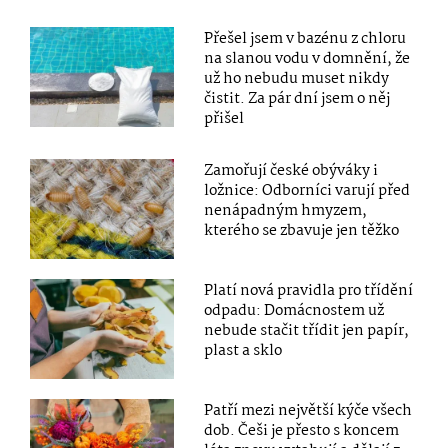
Přešel jsem v bazénu z chloru
na slanou vodu v domnění, že
už ho nebudu muset nikdy
čistit. Za pár dní jsem o něj
přišel
Zamořují české obýváky i
ložnice: Odborníci varují před
nenápadným hmyzem,
kterého se zbavuje jen těžko
Platí nová pravidla pro třídění
odpadu: Domácnostem už
nebude stačit třídit jen papír,
plast a sklo
Patří mezi největší kýče všech
dob. Češi je přesto s koncem