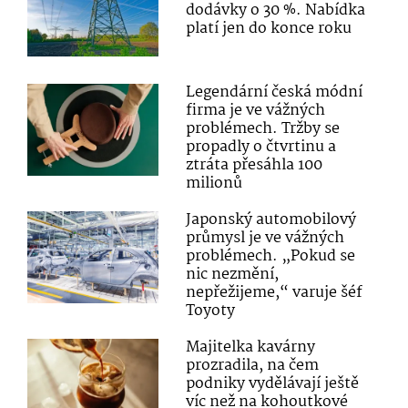
dodávky o 30 %. Nabídka
platí jen do konce roku
Legendární česká módní
firma je ve vážných
problémech. Tržby se
propadly o čtvrtinu a
ztráta přesáhla 100
milionů
Japonský automobilový
průmysl je ve vážných
problémech. „Pokud se
nic nezmění,
nepřežijeme,“ varuje šéf
Toyoty
Majitelka kavárny
prozradila, na čem
podniky vydělávají ještě
víc než na kohoutkové