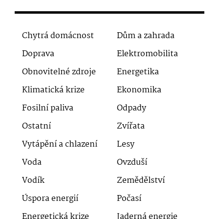
Chytrá domácnost
Dům a zahrada
Doprava
Elektromobilita
Obnovitelné zdroje
Energetika
Klimatická krize
Ekonomika
Fosilní paliva
Odpady
Ostatní
Zvířata
Vytápění a chlazení
Lesy
Voda
Ovzduší
Vodík
Zemědělství
Úspora energií
Počasí
Energetická krize
Jaderná energie