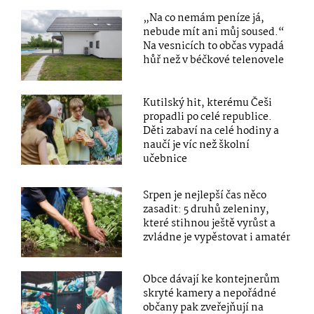
„Na co nemám peníze já,
nebude mít ani můj soused.“
Na vesnicích to občas vypadá
hůř než v béčkové telenovele
Kutilský hit, kterému Češi
propadli po celé republice.
Děti zabaví na celé hodiny a
naučí je víc než školní
učebnice
Srpen je nejlepší čas něco
zasadit: 5 druhů zeleniny,
které stihnou ještě vyrůst a
zvládne je vypěstovat i amatér
Obce dávají ke kontejnerům
skryté kamery a nepořádné
občany pak zveřejňují na