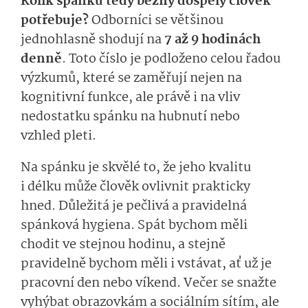
Kolik spánku tedy běžný dospělý člověk
potřebuje?
Odborníci se většinou
jednohlasně shodují na
7 až 9 hodinách
denně
. Toto číslo je podloženo celou řadou
výzkumů, které se zaměřují nejen na
kognitivní funkce, ale právě i na vliv
nedostatku spánku na hubnutí nebo
vzhled pleti.
Na spánku je skvělé to, že jeho kvalitu
i délku může člověk ovlivnit prakticky
hned. Důležitá je pečlivá a pravidelná
spánková hygiena. Spát bychom měli
chodit ve stejnou hodinu, a stejně
pravidelně bychom měli i vstávat, ať už je
pracovní den nebo víkend. Večer se snažte
vyhýbat obrazovkám a sociálním sítím, ale