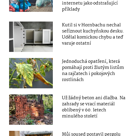
internetu jako odstrašující
příklady
Kutil si v Hornbachu nechal
seříznout kuchyňskou desku.
Udělal komickou chybu a teď
varuje ostatní
Jednoduchá opatření, která
pomáhají proti žlutým listům
na rajčatech i pokojových
rostlinách
Už žádný beton ani dlažba. Na
zahrady se vrací materiál
oblíbený v 60. letech
minulého století
Můj soused postavil pergolu