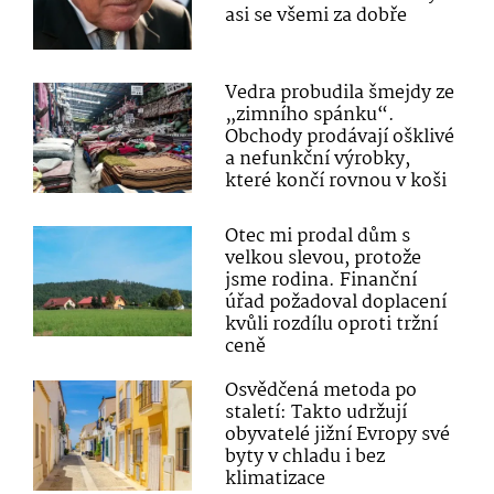
asi se všemi za dobře
Vedra probudila šmejdy ze
„zimního spánku“.
Obchody prodávají ošklivé
a nefunkční výrobky,
které končí rovnou v koši
Otec mi prodal dům s
velkou slevou, protože
jsme rodina. Finanční
úřad požadoval doplacení
kvůli rozdílu oproti tržní
ceně
Osvědčená metoda po
staletí: Takto udržují
obyvatelé jižní Evropy své
byty v chladu i bez
klimatizace