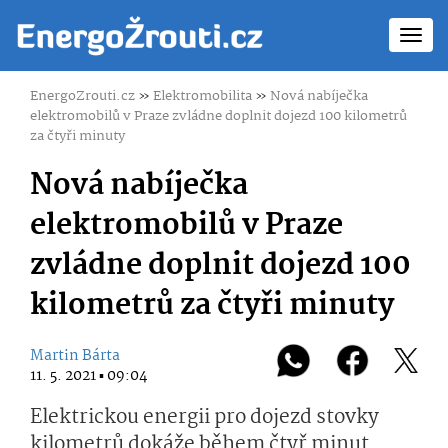
Toggl
navig
EnergoZrouti.cz
»
Elektromobilita
»
Nová nabíječka
elektromobilů v Praze zvládne doplnit dojezd 100 kilometrů
za čtyři minuty
Nová nabíječka
elektromobilů v Praze
zvládne doplnit dojezd 100
kilometrů za čtyři minuty
Martin Bárta
11. 5. 2021 ▪ 09:04
Elektrickou energii pro dojezd stovky
kilometrů dokáže během čtyř minut