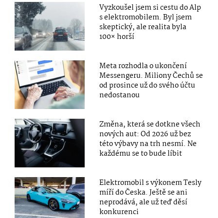
Vyzkoušel jsem si cestu do Alp
s elektromobilem. Byl jsem
skeptický, ale realita byla
100× horší
Meta rozhodla o ukončení
Messengeru. Miliony Čechů se
od prosince už do svého účtu
nedostanou
Změna, která se dotkne všech
nových aut: Od 2026 už bez
této výbavy na trh nesmí. Ne
každému se to bude líbit
Elektromobil s výkonem Tesly
míří do Česka. Ještě se ani
neprodává, ale už teď děsí
konkurenci