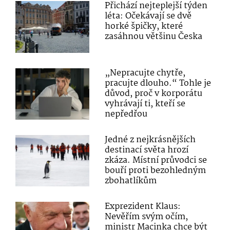
Přichází nejteplejší týden
léta: Očekávají se dvě
horké špičky, které
zasáhnou většinu Česka
„Nepracujte chytře,
pracujte dlouho.“ Tohle je
důvod, proč v korporátu
vyhrávají ti, kteří se
nepředřou
Jedné z nejkrásnějších
destinací světa hrozí
zkáza. Místní průvodci se
bouří proti bezohledným
zbohatlíkům
Exprezident Klaus:
Nevěřím svým očím,
ministr Macinka chce být