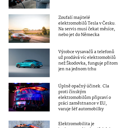
Zoufalí majitelé
elektromobilů Tesla v Česku.
Na servis musí čekat měsíce,
nebo jet do Německa
Výrobce vysavačů a telefonů
už prodává víc elektromobilů
než Škodovka, funguje přitom
jen na jednom trhu
Úplně opačný účinek. Cla
proti čínským
elektromobilům připraví o
práci zaměstnance v EU,
varuje šéf automobilky
Elektromobilita je