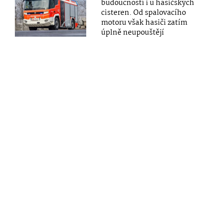
budoucností i u hasičských
cisteren. Od spalovacího
motoru však hasiči zatím
úplně neupouštějí