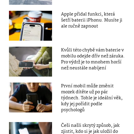
Apple přidal funkci, která
šetří baterii iPhonu. Musíte ji
ale ručně zapnout
Kvůli této chybě vám baterie v
mobilu odejde dřív než záruka.
Pro výdrž je to mnohem horší
než neustále nabíjení
První mobil může změnit
mozek dítěte už po pár
týdnech. Tohle je ideální věk,
kdy jej pořídit podle
psychologů
Češi našli skrytý způsob, jak
zjistit, kdo si je jak uložil do