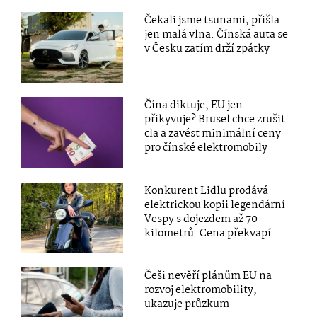
Čekali jsme tsunami, přišla
jen malá vlna. Čínská auta se
v Česku zatím drží zpátky
Čína diktuje, EU jen
přikyvuje? Brusel chce zrušit
cla a zavést minimální ceny
pro čínské elektromobily
Konkurent Lidlu prodává
elektrickou kopii legendární
Vespy s dojezdem až 70
kilometrů. Cena překvapí
Češi nevěří plánům EU na
rozvoj elektromobility,
ukazuje průzkum