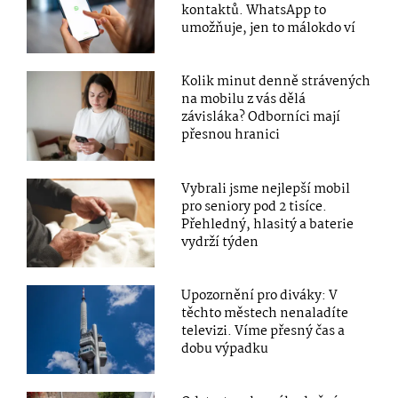
kontaktů. WhatsApp to
umožňuje, jen to málokdo ví
Kolik minut denně strávených
na mobilu z vás dělá
závisláka? Odborníci mají
přesnou hranici
Vybrali jsme nejlepší mobil
pro seniory pod 2 tisíce.
Přehledný, hlasitý a baterie
vydrží týden
Upozornění pro diváky: V
těchto městech nenaladíte
televizi. Víme přesný čas a
dobu výpadku