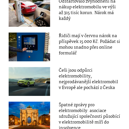
Odstartovalo zvýhodnění na
nákup elektromobilu ve výši
až 315 tisíc korun. Nárok má
každý
Řidiči mají v červnu nárok na
příspěvek 15 000 Kč. Požádat si
mohou snadno přes online
formulář
Češi jsou odpůrci
elektromobility,
nejprodávanější elektromobil
v Evropě ale pochází z Česka
Špatné zprávy pro
elektromobily: asociace
sdružující společnosti působící
v elektromobilitě míří do
insolvence