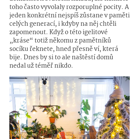
toho často vyvolaly rozporuplné pocity. A
jeden konkrétní nejspíš zůstane v paměti
celých generací, i kdyby na něj chtěli
zapomenout. Když o této igelitové
„kráse“ totiž někomu z pamětníků
socíku řeknete, hned přesně ví, která
bije. Dnes by si to ale naštěstí domů
nedal už téměř nikdo.