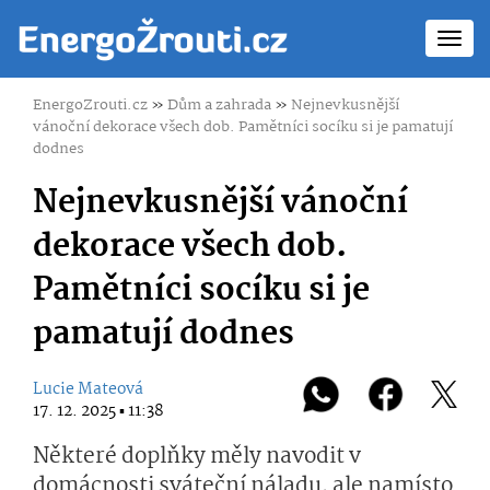
Toggl
navig
EnergoZrouti.cz
»
Dům a zahrada
»
Nejnevkusnější
vánoční dekorace všech dob. Pamětníci socíku si je pamatují
dodnes
Nejnevkusnější vánoční
dekorace všech dob.
Pamětníci socíku si je
pamatují dodnes
Lucie Mateová
17. 12. 2025 ▪ 11:38
Některé doplňky měly navodit v
domácnosti sváteční náladu, ale namísto