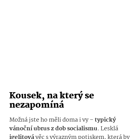
Kousek, na který se
nezapomíná
Možná jste ho měli doma i vy –
typický
vánoční ubrus z dob socialismu
. Lesklá
igelitová
věc s výrazným potiskem, která by