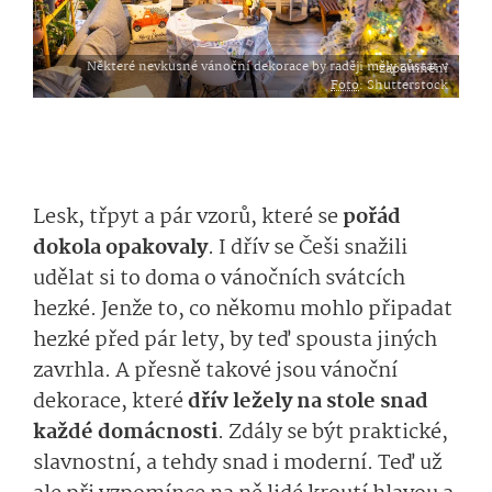
Některé nevkusné vánoční dekorace by raději měly zůstat v zapomnění
Foto
: Shutterstock
Lesk, třpyt a pár vzorů, které se
pořád
dokola opakovaly
. I dřív se Češi snažili
udělat si to doma o vánočních svátcích
hezké. Jenže to, co někomu mohlo připadat
hezké před pár lety, by teď spousta jiných
zavrhla. A přesně takové jsou vánoční
dekorace, které
dřív ležely na stole snad
každé domácnosti
. Zdály se být praktické,
slavnostní, a tehdy snad i moderní. Teď už