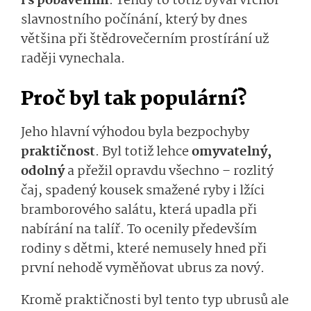
i s pobavením
. Tehdy to totiž býval vrchol
slavnostního počínání, který by dnes
většina při štědrovečerním prostírání už
raději vynechala.
Proč byl tak populární?
Jeho hlavní výhodou byla bezpochyby
praktičnost
. Byl totiž lehce
omyvatelný,
odolný
a přežil opravdu všechno – rozlitý
čaj, spadený kousek smažené ryby i lžíci
bramborového salátu, která upadla při
nabírání na talíř. To ocenily především
rodiny s dětmi, které nemusely hned při
první nehodě vyměňovat ubrus za nový.
Kromě praktičnosti byl tento typ ubrusů ale