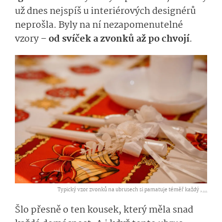
už dnes nejspíš u interiérových designérů
neprošla. Byly na ní nezapomenutelné
vzory –
od svíček a zvonků až po chvojí
.
Typický vzor zvonků na ubrusech si pamatuje téměř každý ,
...
Šlo přesně o ten kousek, který měla snad