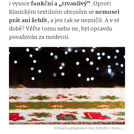
i vysoce
funkční a „trvanlivý“
. Oproti
klasickým textilním ubrusům se
nemusel
prát ani žehlit
, a jen tak se nezničil. A v té
době? Věřte tomu nebo ne, byl opravdu
považován za moderní.
Křiklavé a přeplácané vzory byly dřív v kurzu ,
...