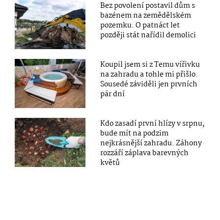
Bez povolení postavil dům s
bazénem na zemědělském
pozemku. O patnáct let
později stát nařídil demolici
Koupil jsem si z Temu vířivku
na zahradu a tohle mi přišlo.
Sousedé záviděli jen prvních
pár dní
Kdo zasadí první hlízy v srpnu,
bude mít na podzim
nejkrásnější zahradu. Záhony
rozzáří záplava barevných
květů