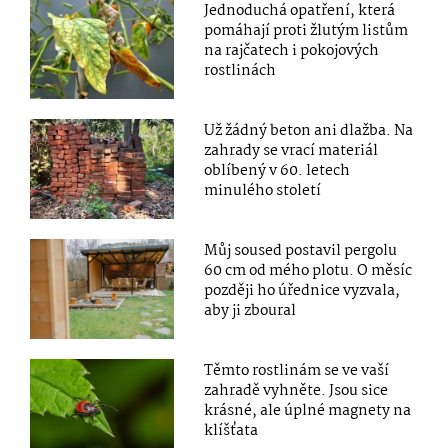
Jednoduchá opatření, která
pomáhají proti žlutým listům
na rajčatech i pokojových
rostlinách
Už žádný beton ani dlažba. Na
zahrady se vrací materiál
oblíbený v 60. letech
minulého století
Můj soused postavil pergolu
60 cm od mého plotu. O měsíc
později ho úřednice vyzvala,
aby ji zboural
Těmto rostlinám se ve vaší
zahradě vyhněte. Jsou sice
krásné, ale úplné magnety na
klíšťata