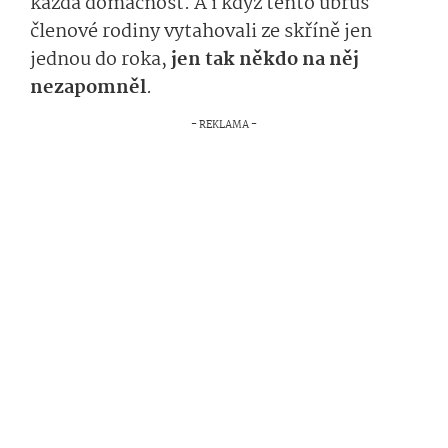
každá domácnost. A i když tento ubrus
členové rodiny vytahovali ze skříně jen
jednou do roka,
jen tak někdo na něj
nezapomněl
.