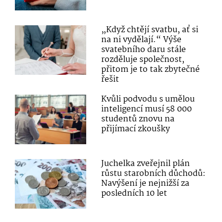
„Když chtějí svatbu, ať si
na ni vydělají.“ Výše
svatebního daru stále
rozděluje společnost,
přitom je to tak zbytečné
řešit
Kvůli podvodu s umělou
inteligencí musí 58 000
studentů znovu na
přijímací zkoušky
Juchelka zveřejnil plán
růstu starobních důchodů:
Navýšení je nejnižší za
posledních 10 let