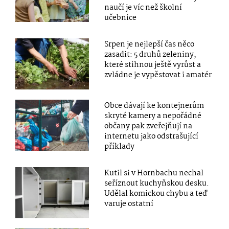
naučí je víc než školní
učebnice
Srpen je nejlepší čas něco
zasadit: 5 druhů zeleniny,
které stihnou ještě vyrůst a
zvládne je vypěstovat i amatér
Obce dávají ke kontejnerům
skryté kamery a nepořádné
občany pak zveřejňují na
internetu jako odstrašující
příklady
Kutil si v Hornbachu nechal
seříznout kuchyňskou desku.
Udělal komickou chybu a teď
varuje ostatní