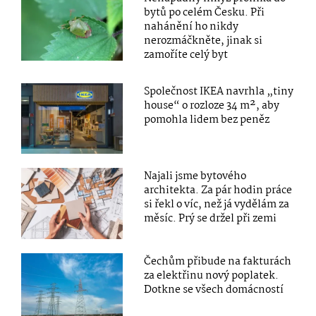
bytů po celém Česku. Při
nahánění ho nikdy
nerozmáčkněte, jinak si
zamoříte celý byt
Společnost IKEA navrhla „tiny
house“ o rozloze 34 m², aby
pomohla lidem bez peněz
Najali jsme bytového
architekta. Za pár hodin práce
si řekl o víc, než já vydělám za
měsíc. Prý se držel při zemi
Čechům přibude na fakturách
za elektřinu nový poplatek.
Dotkne se všech domácností