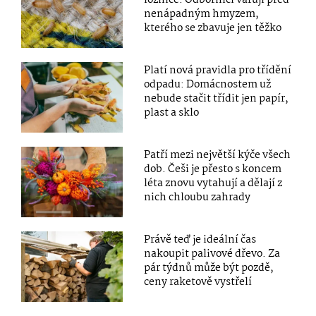
nenápadným hmyzem,
kterého se zbavuje jen těžko
Platí nová pravidla pro třídění
odpadu: Domácnostem už
nebude stačit třídit jen papír,
plast a sklo
Patří mezi největší kýče všech
dob. Češi je přesto s koncem
léta znovu vytahují a dělají z
nich chloubu zahrady
Právě teď je ideální čas
nakoupit palivové dřevo. Za
pár týdnů může být pozdě,
ceny raketově vystřelí