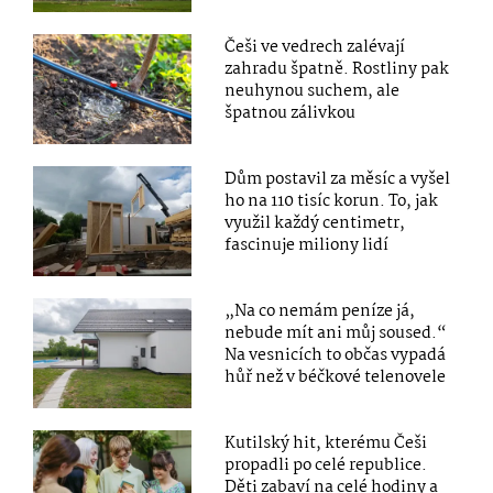
Češi ve vedrech zalévají
zahradu špatně. Rostliny pak
neuhynou suchem, ale
špatnou zálivkou
Dům postavil za měsíc a vyšel
ho na 110 tisíc korun. To, jak
využil každý centimetr,
fascinuje miliony lidí
„Na co nemám peníze já,
nebude mít ani můj soused.“
Na vesnicích to občas vypadá
hůř než v béčkové telenovele
Kutilský hit, kterému Češi
propadli po celé republice.
Děti zabaví na celé hodiny a