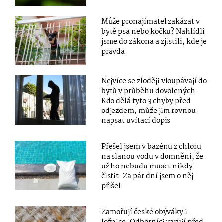
Může pronajímatel zakázat v
bytě psa nebo kočku? Nahlídli
jsme do zákona a zjistili, kde je
pravda
Nejvíce se zloději vloupávají do
bytů v průběhu dovolených.
Kdo dělá tyto 3 chyby před
odjezdem, může jim rovnou
napsat uvítací dopis
Přešel jsem v bazénu z chloru
na slanou vodu v domnění, že
už ho nebudu muset nikdy
čistit. Za pár dní jsem o něj
přišel
Zamořují české obýváky i
ložnice: Odborníci varují před