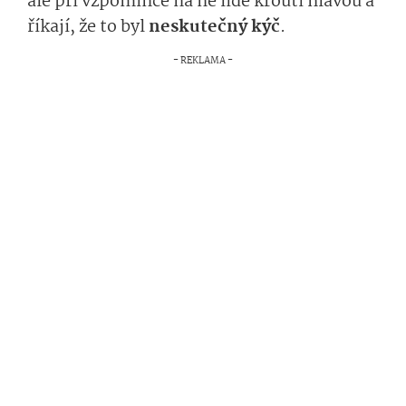
ale při vzpomínce na ně lidé kroutí hlavou a
říkají, že to byl
neskutečný kýč
.