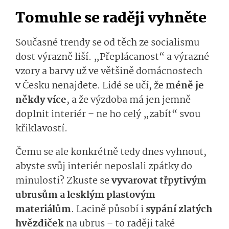
Tomuhle se raději vyhněte
Současné trendy se od těch ze socialismu
dost výrazně liší. „Přeplácanost“ a výrazné
vzory a barvy už ve většině domácnostech
v Česku nenajdete. Lidé se učí, že
méně je
někdy více
, a že výzdoba má jen jemně
doplnit interiér – ne ho celý „zabít“ svou
křiklavostí.
Čemu se ale konkrétně tedy dnes vyhnout,
abyste svůj interiér neposlali zpátky do
minulosti? Zkuste se
vyvarovat třpytivým
ubrusům a lesklým plastovým
materiálům
. Lacině působí i
sypání zlatých
hvězdiček
na ubrus – to raději také