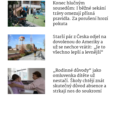
Konec hlučným
sousedům: I běžné sekání
trávy omezují přísná
pravidla. Za porušení hrozí
pokuta
Starší pár z Česka odjel na
dovolenou do Ameriky a
už se nechce vrátit: „Je to
všechno lepší a levnější“
„Rodinné důvody“ jako
omluvenka dítěte už
nestačí. Školy chtějí znát
skutečný důvod absence a
strkají nos do soukromí