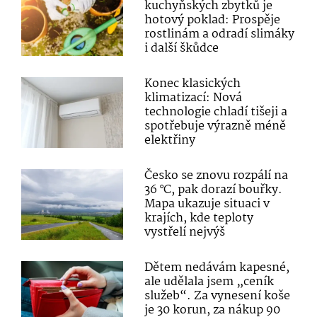
kuchyňských zbytků je
hotový poklad: Prospěje
rostlinám a odradí slimáky
i další škůdce
Konec klasických
klimatizací: Nová
technologie chladí tišeji a
spotřebuje výrazně méně
elektřiny
Česko se znovu rozpálí na
36 °C, pak dorazí bouřky.
Mapa ukazuje situaci v
krajích, kde teploty
vystřelí nejvýš
Dětem nedávám kapesné,
ale udělala jsem „ceník
služeb“. Za vynesení koše
je 30 korun, za nákup 90