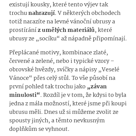
existují kousky, které tento výjev tak
trochu
nahrazují
. V některých obchodech
totiž narazíte na levné vánoční ubrusy a
prostírání
z umělých materiálů
, které
ubrusy ze „socíku“ až nápadně připomínají.
Přeplácané motivy, kombinace zlaté,
červené a zelené, nebo i typické vzory –
obrovské hvězdy, svíčky a nápisy „Veselé
Vánoce“ přes celý stůl. To vše působí na
první pohled tak trochu jako
„závan
minulosti“
. Rozdíl je v tom, že kdysi to byla
jedna z mála možností, které jsme při koupi
ubrusu měli. Dnes už si můžeme zvolit ze
spousty jiných, a těmto nevkusným
doplňkům se vyhnout.