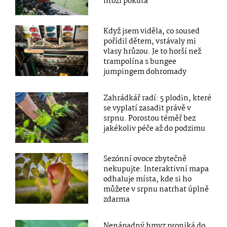
hrozí pokuta
Když jsem viděla, co soused
pořídil dětem, vstávaly mi
vlasy hrůzou. Je to horší než
trampolína s bungee
jumpingem dohromady
Zahrádkář radí: 5 plodin, které
se vyplatí zasadit právě v
srpnu. Porostou téměř bez
jakékoliv péče až do podzimu
Sezónní ovoce zbytečně
nekupujte. Interaktivní mapa
odhaluje místa, kde si ho
můžete v srpnu natrhat úplně
zdarma
Nenápadný hmyz proniká do