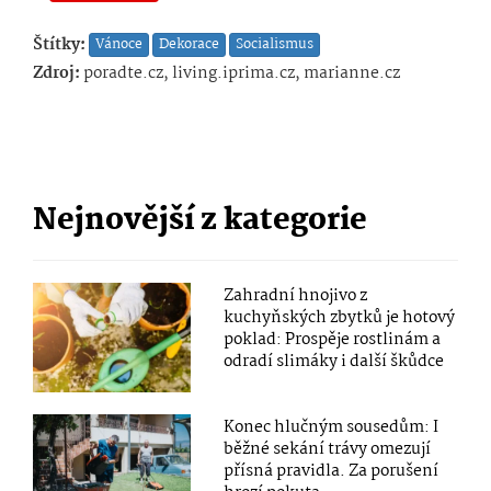
Štítky:
Vánoce
Dekorace
Socialismus
Zdroj:
poradte.cz, living.iprima.cz, marianne.cz
Nejnovější z kategorie
Zahradní hnojivo z
kuchyňských zbytků je hotový
poklad: Prospěje rostlinám a
odradí slimáky i další škůdce
Konec hlučným sousedům: I
běžné sekání trávy omezují
přísná pravidla. Za porušení