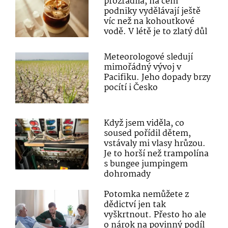
prozradila, na čem
podniky vydělávají ještě
víc než na kohoutkové
vodě. V létě je to zlatý důl
Meteorologové sledují
mimořádný vývoj v
Pacifiku. Jeho dopady brzy
pocítí i Česko
Když jsem viděla, co
soused pořídil dětem,
vstávaly mi vlasy hrůzou.
Je to horší než trampolína
s bungee jumpingem
dohromady
Potomka nemůžete z
dědictví jen tak
vyškrtnout. Přesto ho ale
o nárok na povinný podíl