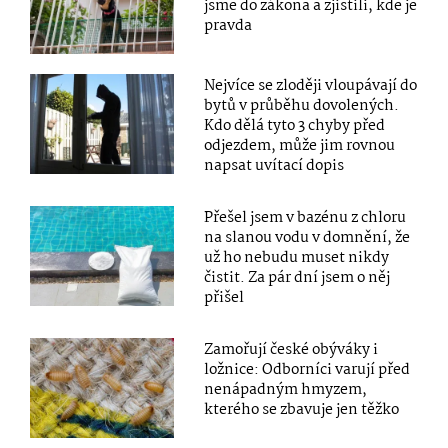
jsme do zákona a zjistili, kde je
pravda
Nejvíce se zloději vloupávají do
bytů v průběhu dovolených.
Kdo dělá tyto 3 chyby před
odjezdem, může jim rovnou
napsat uvítací dopis
Přešel jsem v bazénu z chloru
na slanou vodu v domnění, že
už ho nebudu muset nikdy
čistit. Za pár dní jsem o něj
přišel
Zamořují české obýváky i
ložnice: Odborníci varují před
nenápadným hmyzem,
kterého se zbavuje jen těžko