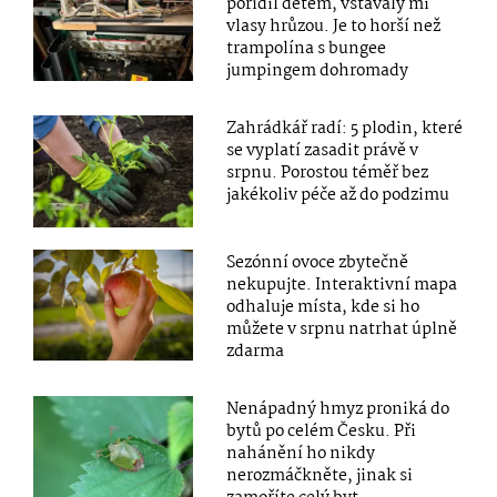
pořídil dětem, vstávaly mi
vlasy hrůzou. Je to horší než
trampolína s bungee
jumpingem dohromady
Zahrádkář radí: 5 plodin, které
se vyplatí zasadit právě v
srpnu. Porostou téměř bez
jakékoliv péče až do podzimu
Sezónní ovoce zbytečně
nekupujte. Interaktivní mapa
odhaluje místa, kde si ho
můžete v srpnu natrhat úplně
zdarma
Nenápadný hmyz proniká do
bytů po celém Česku. Při
nahánění ho nikdy
nerozmáčkněte, jinak si