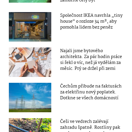
zamoříte celý byt
Společnost IKEA navrhla „tiny
house“ o rozloze 34 m², aby
pomohla lidem bez peněz
Najali jsme bytového
architekta. Za pár hodin práce
si řekl o víc, než já vydělám za
měsíc. Prý se držel při zemi
Čechům přibude na fakturách
za elektřinu nový poplatek.
Dotkne se všech domácností
Češi ve vedrech zalévají
zahradu špatně. Rostliny pak