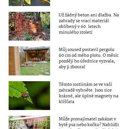
Už žádný beton ani dlažba. Na
zahrady se vrací materiál
oblíbený v 60. letech
minulého století
Můj soused postavil pergolu
60 cm od mého plotu. O měsíc
později ho úřednice vyzvala,
aby ji zboural
Těmto rostlinám se ve vaší
zahradě vyhněte. Jsou sice
krásné, ale úplné magnety na
klíšťata
Může pronajímatel zakázat v
bytě psa nebo kočku? Nahlídli