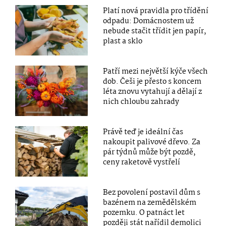
Platí nová pravidla pro třídění
odpadu: Domácnostem už
nebude stačit třídit jen papír,
plast a sklo
Patří mezi největší kýče všech
dob. Češi je přesto s koncem
léta znovu vytahují a dělají z
nich chloubu zahrady
Právě teď je ideální čas
nakoupit palivové dřevo. Za
pár týdnů může být pozdě,
ceny raketově vystřelí
Bez povolení postavil dům s
bazénem na zemědělském
pozemku. O patnáct let
později stát nařídil demolici