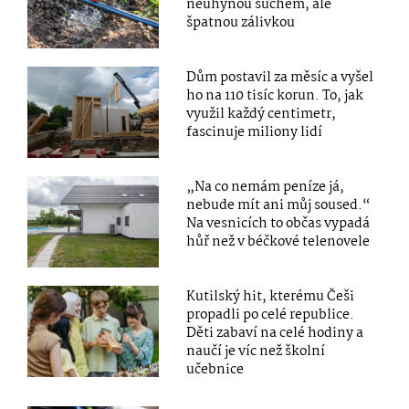
neuhynou suchem, ale
špatnou zálivkou
Dům postavil za měsíc a vyšel
ho na 110 tisíc korun. To, jak
využil každý centimetr,
fascinuje miliony lidí
„Na co nemám peníze já,
nebude mít ani můj soused.“
Na vesnicích to občas vypadá
hůř než v béčkové telenovele
Kutilský hit, kterému Češi
propadli po celé republice.
Děti zabaví na celé hodiny a
naučí je víc než školní
učebnice