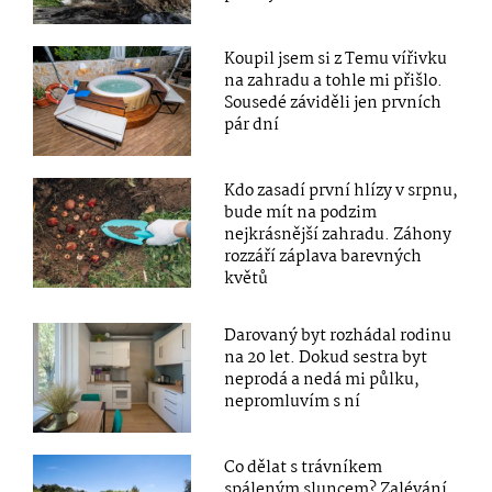
Koupil jsem si z Temu vířivku
na zahradu a tohle mi přišlo.
Sousedé záviděli jen prvních
pár dní
Kdo zasadí první hlízy v srpnu,
bude mít na podzim
nejkrásnější zahradu. Záhony
rozzáří záplava barevných
květů
Darovaný byt rozhádal rodinu
na 20 let. Dokud sestra byt
neprodá a nedá mi půlku,
nepromluvím s ní
Co dělat s trávníkem
spáleným sluncem? Zalévání