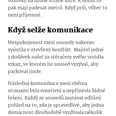
vozovky na druhé straně ulice. K domu to
pak mají padesát metrů. Když prší, vůbec to
není příjemné.
Když selže komunikace
Nespokojenost mezi sousedy nakonec
vyústila v otevřený konflikt. Majitel jedné
z dodávek našel za stěračem svého vozidla
vzkaz, ve kterém ho soused vyzýval, aby
parkoval jinde.
Následná komunikace mezi oběma
stranami byla emotivní a nepřinesla žádné
řešení. Každý ze sousedů zastával odlišný
pohled na to, zda je spravedlivé, aby jedna
domácnost dlouhodobě využívala několik