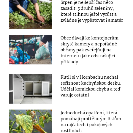
Srpen je nejlepší čas něco
zasadit: 5 druhů zeleniny,
které stihnou ještě vyrůst a
zvládne je vypěstovat i amatér
Obce dávají ke kontejnerům
skryté kamery a nepořádné
občany pak zveřejňují na
internetu jako odstrašující
příklady
Kutil si v Hornbachu nechal
seříznout kuchyňskou desku.
Udělal komickou chybu a teď
varuje ostatní
Jednoduchá opatření, která
pomáhají proti žlutým listům
na rajčatech i pokojových
rostlinách