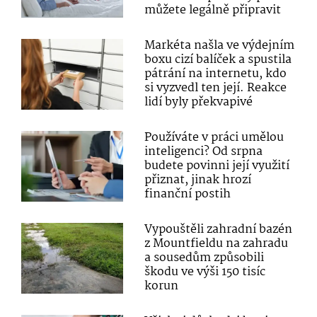
můžete legálně připravit
Markéta našla ve výdejním
boxu cizí balíček a spustila
pátrání na internetu, kdo
si vyzvedl ten její. Reakce
lidí byly překvapivé
Používáte v práci umělou
inteligenci? Od srpna
budete povinni její využití
přiznat, jinak hrozí
finanční postih
Vypouštěli zahradní bazén
z Mountfieldu na zahradu
a sousedům způsobili
škodu ve výši 150 tisíc
korun