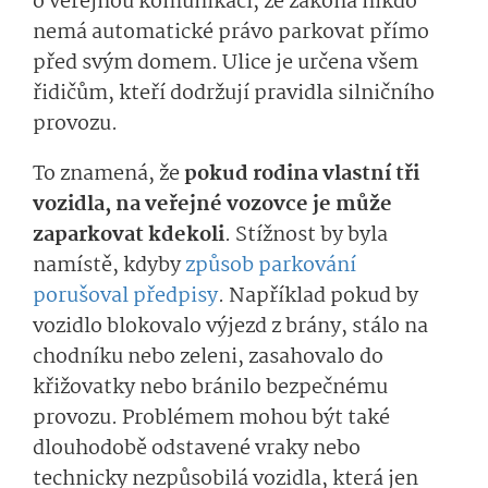
o veřejnou komunikaci, ze zákona nikdo
nemá automatické právo parkovat přímo
před svým domem. Ulice je určena všem
řidičům, kteří dodržují pravidla silničního
provozu.
To znamená, že
pokud rodina vlastní tři
vozidla, na veřejné vozovce je může
zaparkovat kdekoli
. Stížnost by byla
namístě, kdyby
způsob parkování
porušoval předpisy
. Například pokud by
vozidlo blokovalo výjezd z brány, stálo na
chodníku nebo zeleni, zasahovalo do
křižovatky nebo bránilo bezpečnému
provozu. Problémem mohou být také
dlouhodobě odstavené vraky nebo
technicky nezpůsobilá vozidla, která jen