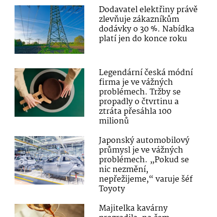
Dodavatel elektřiny právě
zlevňuje zákazníkům
dodávky o 30 %. Nabídka
platí jen do konce roku
Legendární česká módní
firma je ve vážných
problémech. Tržby se
propadly o čtvrtinu a
ztráta přesáhla 100
milionů
Japonský automobilový
průmysl je ve vážných
problémech. „Pokud se
nic nezmění,
nepřežijeme,“ varuje šéf
Toyoty
Majitelka kavárny