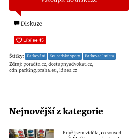
Vstoupit do diskuze
Diskuze
Štítky:
Parkování
Sousedské spory
Parkovací místa
Zdroj:
poradte.cz, dostupnyadvokat.cz,
cdn.parking.praha.eu, idnes.cz
Nejnovější z kategorie
Když jsem viděla, co soused