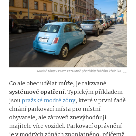
Modré zóny v Praze razantně přistřihly řidičům křidélka. ,
...
Co ale obec udělat může, je takzvané
systémové opatření
. Typickým příkladem
jsou
pražské modré zóny
, které v první řadě
chrání parkovací místa pro místní
obyvatele, ale zároveň znevýhodňují
majitele více vozidel. Parkovací oprávnění
je v modrých zónách zpoplatněno, přičemž