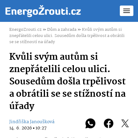
Toggl
navig
EnergoZrouti.cz
»
Dům a zahrada
»
Kvůli svým autům si
znepřátelili celou ulici. Sousedům došla trpělivost a obrátili
se se stížností na úřady
Kvůli svým autům si
znepřátelili celou ulici.
Sousedům došla trpělivost
a obrátili se se stížností na
úřady
Jindřiška Janoušková
14. 6. 2026 ▪ 10:27