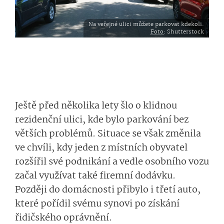
Na veřejné ulici můžete parkovat kdekoli.
Foto
: Shutterstock
Ještě před několika lety šlo o klidnou
rezidenční ulici, kde bylo parkování bez
větších problémů. Situace se však změnila
ve chvíli, kdy jeden z místních obyvatel
rozšířil své podnikání a vedle osobního vozu
začal využívat také firemní dodávku.
Později do domácnosti přibylo i třetí auto,
které pořídil svému synovi po získání
řidičského oprávnění.