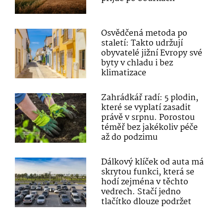
Osvědčená metoda po
staletí: Takto udržují
obyvatelé jižní Evropy své
byty v chladu i bez
klimatizace
Zahrádkář radí: 5 plodin,
které se vyplatí zasadit
právě v srpnu. Porostou
téměř bez jakékoliv péče
až do podzimu
Dálkový klíček od auta má
skrytou funkci, která se
hodí zejména v těchto
vedrech. Stačí jedno
tlačítko dlouze podržet