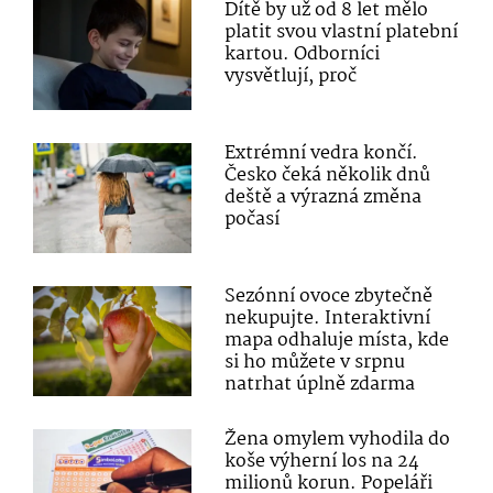
Dítě by už od 8 let mělo
platit svou vlastní platební
kartou. Odborníci
vysvětlují, proč
Extrémní vedra končí.
Česko čeká několik dnů
deště a výrazná změna
počasí
Sezónní ovoce zbytečně
nekupujte. Interaktivní
mapa odhaluje místa, kde
si ho můžete v srpnu
natrhat úplně zdarma
Žena omylem vyhodila do
koše výherní los na 24
milionů korun. Popeláři