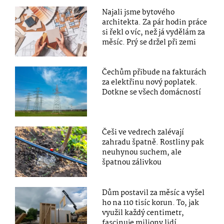
Najali jsme bytového
architekta. Za pár hodin práce
si řekl o víc, než já vydělám za
měsíc. Prý se držel při zemi
Čechům přibude na fakturách
za elektřinu nový poplatek.
Dotkne se všech domácností
Češi ve vedrech zalévají
zahradu špatně. Rostliny pak
neuhynou suchem, ale
špatnou zálivkou
Dům postavil za měsíc a vyšel
ho na 110 tisíc korun. To, jak
využil každý centimetr,
fascinuje miliony lidí