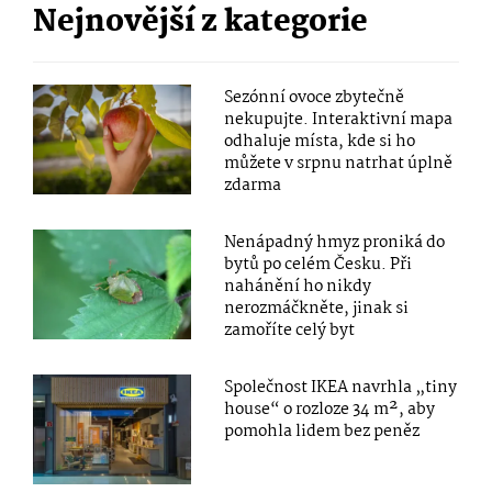
Nejnovější z kategorie
Sezónní ovoce zbytečně
nekupujte. Interaktivní mapa
odhaluje místa, kde si ho
můžete v srpnu natrhat úplně
zdarma
Nenápadný hmyz proniká do
bytů po celém Česku. Při
nahánění ho nikdy
nerozmáčkněte, jinak si
zamoříte celý byt
Společnost IKEA navrhla „tiny
house“ o rozloze 34 m², aby
pomohla lidem bez peněz