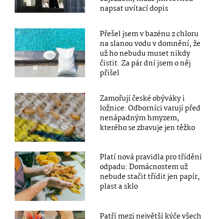
napsat uvítací dopis
Přešel jsem v bazénu z chloru
na slanou vodu v domnění, že
už ho nebudu muset nikdy
čistit. Za pár dní jsem o něj
přišel
Zamořují české obýváky i
ložnice: Odborníci varují před
nenápadným hmyzem,
kterého se zbavuje jen těžko
Platí nová pravidla pro třídění
odpadu: Domácnostem už
nebude stačit třídit jen papír,
plast a sklo
Patří mezi největší kýče všech