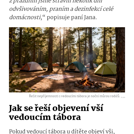
z prázdnin jsme strávili několik dní
odvšivováním, praním a dezinfekcí celé
domácnosti
,“ popisuje paní Jana.
Řešit nepříjemnosti s vedoucími tábora je noční můrou rodičů. ,
...
Jak se řeší objevení vší
vedoucím tábora
Pokud vedoucí tábora u dítěte objeví vši,