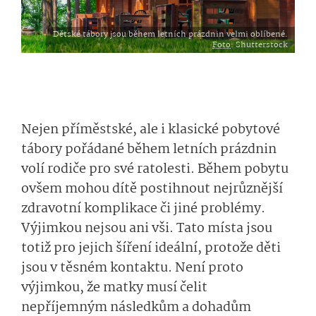
Dětské tábory jsou během letních prázdnin velmi oblíbené.
Foto
: Shutterstock
Nejen příměstské, ale i klasické pobytové
tábory pořádané během letních prázdnin
volí rodiče pro své ratolesti. Během pobytu
ovšem mohou dítě postihnout nejrůznější
zdravotní komplikace či jiné problémy.
Výjimkou nejsou ani vši. Tato místa jsou
totiž pro jejich šíření ideální, protože děti
jsou v těsném kontaktu. Není proto
výjimkou, že matky musí čelit
nepříjemným následkům a dohadům