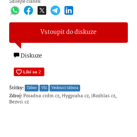
Sdílejte článek
Vstoupit do diskuze
Diskuze
Štítky:
Tábor
Vši
Vedoucí tábora
Zdroj:
Poradna.crdm.cz, Hygpraha.cz, iRozhlas.cz,
Bezvsi.cz