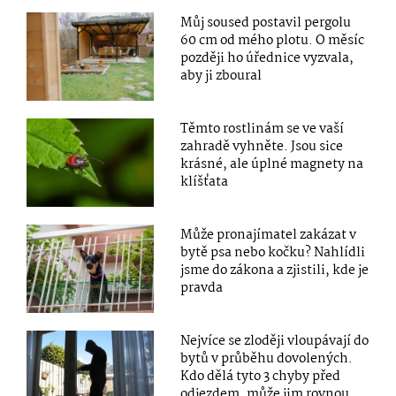
Můj soused postavil pergolu
60 cm od mého plotu. O měsíc
později ho úřednice vyzvala,
aby ji zboural
Těmto rostlinám se ve vaší
zahradě vyhněte. Jsou sice
krásné, ale úplné magnety na
klíšťata
Může pronajímatel zakázat v
bytě psa nebo kočku? Nahlídli
jsme do zákona a zjistili, kde je
pravda
Nejvíce se zloději vloupávají do
bytů v průběhu dovolených.
Kdo dělá tyto 3 chyby před
odjezdem, může jim rovnou