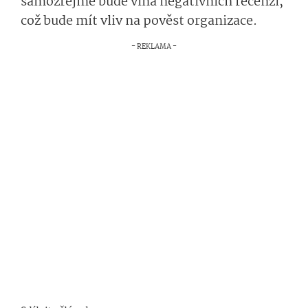
samozřejmě bude vlna negativních recenzí,
což bude mít vliv na pověst organizace.