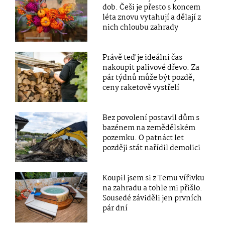
dob. Češi je přesto s koncem
léta znovu vytahují a dělají z
nich chloubu zahrady
Právě teď je ideální čas
nakoupit palivové dřevo. Za
pár týdnů může být pozdě,
ceny raketově vystřelí
Bez povolení postavil dům s
bazénem na zemědělském
pozemku. O patnáct let
později stát nařídil demolici
Koupil jsem si z Temu vířivku
na zahradu a tohle mi přišlo.
Sousedé záviděli jen prvních
pár dní