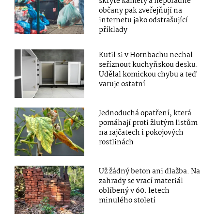
skryté kamery a nepořádné
občany pak zveřejňují na
internetu jako odstrašující
příklady
Kutil si v Hornbachu nechal
seříznout kuchyňskou desku.
Udělal komickou chybu a teď
varuje ostatní
Jednoduchá opatření, která
pomáhají proti žlutým listům
na rajčatech i pokojových
rostlinách
Už žádný beton ani dlažba. Na
zahrady se vrací materiál
oblíbený v 60. letech
minulého století