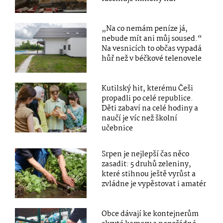
„Na co nemám peníze já,
nebude mít ani můj soused.“
Na vesnicích to občas vypadá
hůř než v béčkové telenovele
Kutilský hit, kterému Češi
propadli po celé republice.
Děti zabaví na celé hodiny a
naučí je víc než školní
učebnice
Srpen je nejlepší čas něco
zasadit: 5 druhů zeleniny,
které stihnou ještě vyrůst a
zvládne je vypěstovat i amatér
Obce dávají ke kontejnerům