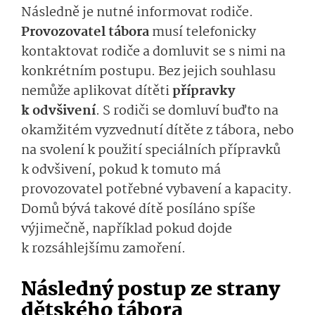
Následně je nutné informovat rodiče.
Provozovatel tábora
musí telefonicky
kontaktovat rodiče a domluvit se s nimi na
konkrétním postupu. Bez jejich souhlasu
nemůže aplikovat dítěti
přípravky
k odvšivení
. S rodiči se domluví buďto na
okamžitém vyzvednutí dítěte z tábora, nebo
na svolení k použití speciálních přípravků
k odvšivení, pokud k tomuto má
provozovatel potřebné vybavení a kapacity.
Domů bývá takové dítě posíláno spíše
výjimečně, například pokud dojde
k rozsáhlejšímu zamoření.
Následný postup ze strany
dětského tábora