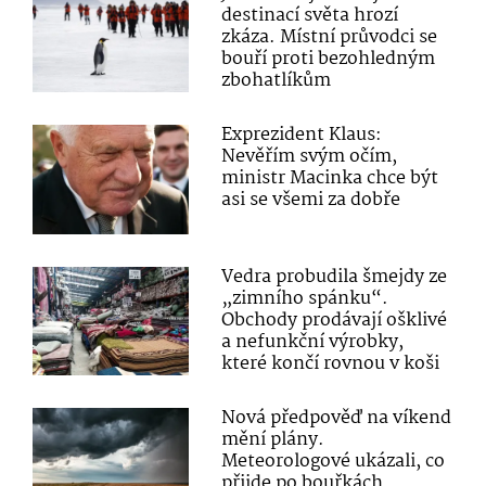
destinací světa hrozí
zkáza. Místní průvodci se
bouří proti bezohledným
zbohatlíkům
Exprezident Klaus:
Nevěřím svým očím,
ministr Macinka chce být
asi se všemi za dobře
Vedra probudila šmejdy ze
„zimního spánku“.
Obchody prodávají ošklivé
a nefunkční výrobky,
které končí rovnou v koši
Nová předpověď na víkend
mění plány.
Meteorologové ukázali, co
přijde po bouřkách