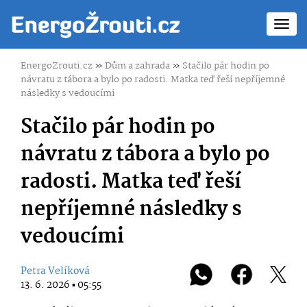
Toggl
navig
EnergoZrouti.cz
»
Dům a zahrada
»
Stačilo pár hodin po
návratu z tábora a bylo po radosti. Matka teď řeší nepříjemné
následky s vedoucími
Stačilo pár hodin po
návratu z tábora a bylo po
radosti. Matka teď řeší
nepříjemné následky s
vedoucími
Petra Velíková
13. 6. 2026 ▪ 05:55