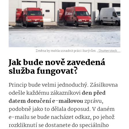
Změna by mohla usnadnit práci i kurýrům. ,
Shutterstock....
Jak bude nově zavedená
služba fungovat?
Princip bude velmi jednoduchý. Zásilkovna
odešle každému zákazníkovi
den před
datem doručení e-mailovou
zprávu,
podobně jako to dělala doposud. V daném
e-mailu se bude nacházet odkaz, po jehož
rozkliknutí se dostanete do speciálního