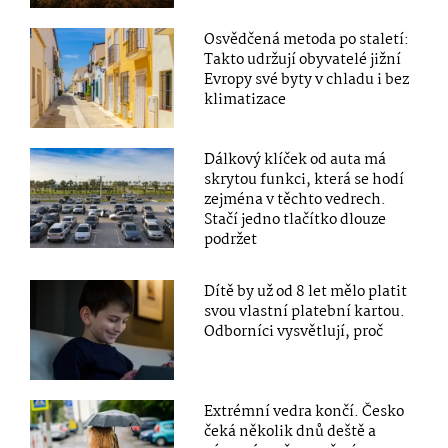
Osvědčená metoda po staletí:
Takto udržují obyvatelé jižní
Evropy své byty v chladu i bez
klimatizace
Dálkový klíček od auta má
skrytou funkci, která se hodí
zejména v těchto vedrech.
Stačí jedno tlačítko dlouze
podržet
Dítě by už od 8 let mělo platit
svou vlastní platební kartou.
Odborníci vysvětlují, proč
Extrémní vedra končí. Česko
čeká několik dnů deště a