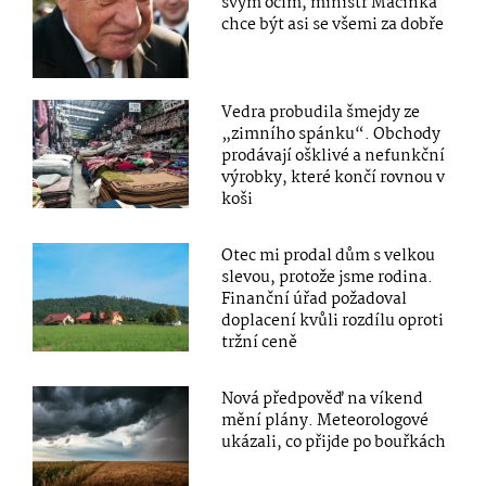
svým očím, ministr Macinka
chce být asi se všemi za dobře
Vedra probudila šmejdy ze
„zimního spánku“. Obchody
prodávají ošklivé a nefunkční
výrobky, které končí rovnou v
koši
Otec mi prodal dům s velkou
slevou, protože jsme rodina.
Finanční úřad požadoval
doplacení kvůli rozdílu oproti
tržní ceně
Nová předpověď na víkend
mění plány. Meteorologové
ukázali, co přijde po bouřkách