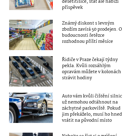
desetitisíce, stát ale nabízí
příspěvek
Známý diskont s levným
zbožím zavírá 50 prodejen. O
budoucnosti řetězce
rozhodnou příští měsíce
Řidiče v Praze čekají týdny
pekla. Kvůli rozsáhlým
opravám můžete v kolonách
strávit hodiny
Auto vám kvůli čištění silnic
už nemohou odtáhnout na
záchytné parkoviště. Pokud
jim překáželo, musí ho hned
vrátit na původní místo