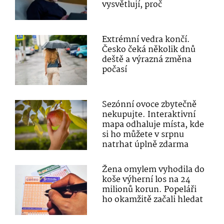
vysvětlují, proč
Extrémní vedra končí.
Česko čeká několik dnů
deště a výrazná změna
počasí
Sezónní ovoce zbytečně
nekupujte. Interaktivní
mapa odhaluje místa, kde
si ho můžete v srpnu
natrhat úplně zdarma
Žena omylem vyhodila do
koše výherní los na 24
milionů korun. Popeláři
ho okamžitě začali hledat