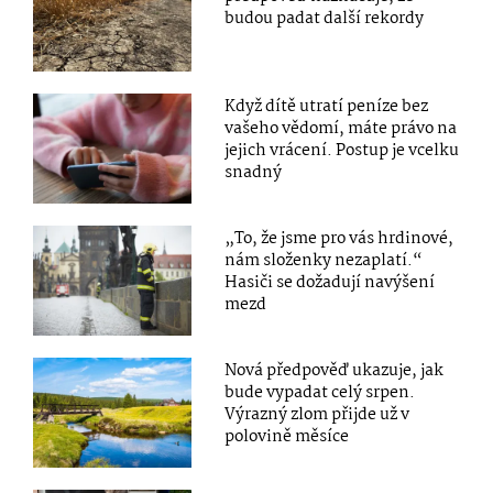
budou padat další rekordy
Když dítě utratí peníze bez
vašeho vědomí, máte právo na
jejich vrácení. Postup je vcelku
snadný
„To, že jsme pro vás hrdinové,
nám složenky nezaplatí.“
Hasiči se dožadují navýšení
mezd
Nová předpověď ukazuje, jak
bude vypadat celý srpen.
Výrazný zlom přijde už v
polovině měsíce