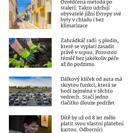
Osvědčená metoda po
staletí: Takto udržují
obyvatelé jižní Evropy své
byty v chladu i bez
klimatizace
Zahrádkář radí: 5 plodin,
které se vyplatí zasadit
právě v srpnu. Porostou
téměř bez jakékoliv péče
až do podzimu
Dálkový klíček od auta má
skrytou funkci, která se
hodí zejména v těchto
vedrech. Stačí jedno
tlačítko dlouze podržet
Dítě by už od 8 let mělo
platit svou vlastní platební
kartou. Odborníci