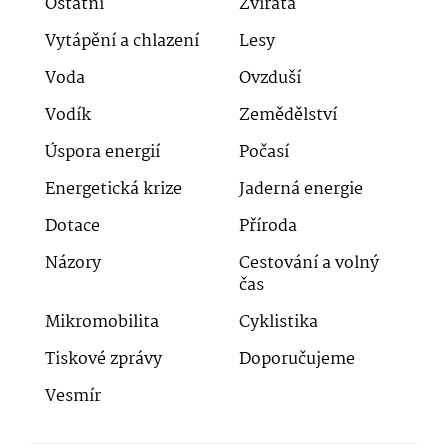
Ostatní
Zvířata
Vytápění a chlazení
Lesy
Voda
Ovzduší
Vodík
Zemědělství
Úspora energií
Počasí
Energetická krize
Jaderná energie
Dotace
Příroda
Názory
Cestování a volný
čas
Mikromobilita
Cyklistika
Tiskové zprávy
Doporučujeme
Vesmír