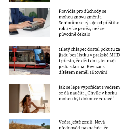
Pravidla pro důchody se
mohou znovu změnit.
Seniorům se rýsuje od příštího
roku více peněz, než se
původně čekalo
11letý chlapec dostal pokutu za
jízdu bez lístku v pražské MHD
i přesto, že děti do 15 let mají
jízdu zdarma. Revizor s
dítětem neměl slitování
Jak se lépe vypořádat s vedrem
se dá naučit: „Chvíle v horku
mohou být dokonce zdravé"
Vedra ještě zesílí. Nová
předpověď naznačuje, že