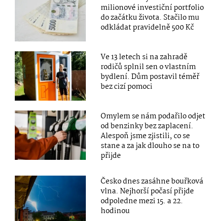
milionové investiční portfolio
do začátku života. Stačilo mu
odkládat pravidelně 500 Kč
Ve 13 letech si na zahradě
rodičů splnil sen o vlastním
bydlení. Dům postavil téměř
bez cizí pomoci
Omylem se nám podařilo odjet
od benzinky bez zaplacení.
Alespoň jsme zjistili, co se
stane a za jak dlouho se na to
přijde
Česko dnes zasáhne bouřková
vlna. Nejhorší počasí přijde
odpoledne mezi 15. a 22.
hodinou