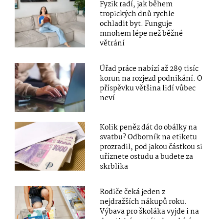
Fyzik radí, jak během
tropických dnů rychle
ochladit byt. Funguje
mnohem lépe než běžné
větrání
Úřad práce nabízí až 289 tisíc
korun na rozjezd podnikání. O
příspěvku většina lidí vůbec
neví
Kolik peněz dát do obálky na
svatbu? Odborník na etiketu
prozradil, pod jakou částkou si
uříznete ostudu a budete za
skrblíka
Rodiče čeká jeden z
nejdražších nákupů roku.
Výbava pro školáka vyjde i na