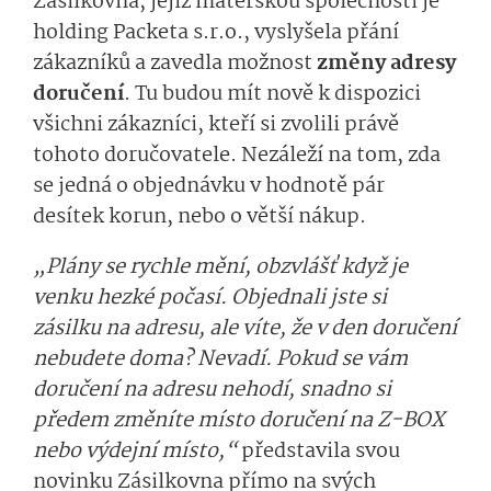
Zásilkovna, jejíž mateřskou společností je
holding Packeta s.r.o., vyslyšela přání
zákazníků a zavedla možnost
změny adresy
doručení
. Tu budou mít nově k dispozici
všichni zákazníci, kteří si zvolili právě
tohoto doručovatele. Nezáleží na tom, zda
se jedná o objednávku v hodnotě pár
desítek korun, nebo o větší nákup.
„Plány se rychle mění, obzvlášť když je
venku hezké počasí. Objednali jste si
zásilku na adresu, ale víte, že v den doručení
nebudete doma? Nevadí. Pokud se vám
doručení na adresu nehodí, snadno si
předem změníte místo doručení na Z-BOX
nebo výdejní místo,“
představila svou
novinku Zásilkovna přímo na svých