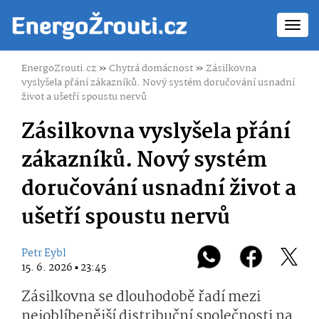
Toggl
navig
EnergoZrouti.cz
»
Chytrá domácnost
»
Zásilkovna
vyslyšela přání zákazníků. Nový systém doručování usnadní
život a ušetří spoustu nervů
Zásilkovna vyslyšela přání
zákazníků. Nový systém
doručování usnadní život a
ušetří spoustu nervů
Petr Eybl
15. 6. 2026 ▪ 23:45
Zásilkovna se dlouhodobě řadí mezi
nejoblíbenější distribuční společnosti na