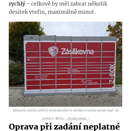
rychlý
– celkově by měl zabrat několik
desítek vteřin, maximálně minut.
Zákazníci mohou změnit místo doručení a zásilku si nechat poslat např. do
jiného Z-BOXU. ,
Shutterstock....
Oprava při zadání neplatné