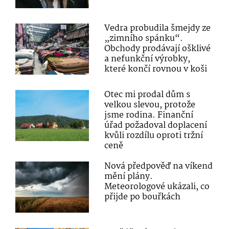
Vedra probudila šmejdy ze
„zimního spánku“.
Obchody prodávají ošklivé
a nefunkční výrobky,
které končí rovnou v koši
Otec mi prodal dům s
velkou slevou, protože
jsme rodina. Finanční
úřad požadoval doplacení
kvůli rozdílu oproti tržní
ceně
Nová předpověď na víkend
mění plány.
Meteorologové ukázali, co
přijde po bouřkách