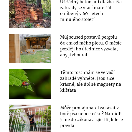
Už žádný beton ani dlažba. Na
zahrady se vrací materiál
oblíbený v 60. letech
minulého století
Můj soused postavil pergolu
60 cm od mého plotu. O měsíc
později ho úřednice vyzvala,
aby ji zboural
Těmto rostlinám se ve vaší
zahradě vyhněte. Jsou sice
krásné, ale úplné magnety na
klíšťata
Může pronajímatel zakázat v
bytě psa nebo kočku? Nahlídli
jsme do zákona a zjistili, kde je
pravda