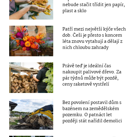
nebude stačit třídit jen papír,
plast a sklo
Patří mezi největší kýče všech
dob. Češi je přesto s koncem
léta znovu vytahují a dělají z
nich chloubu zahrady
Právě teď je ideální čas
nakoupit palivové dřevo. Za
pár týdnů může být pozdě,
ceny raketově vystřelí
Bez povolení postavil dům s
bazénem na zemědělském
pozemku. O patnáct let
později stát nařídil demolici