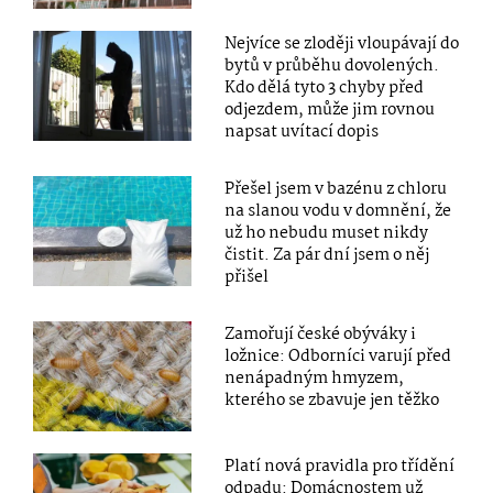
Nejvíce se zloději vloupávají do
bytů v průběhu dovolených.
Kdo dělá tyto 3 chyby před
odjezdem, může jim rovnou
napsat uvítací dopis
Přešel jsem v bazénu z chloru
na slanou vodu v domnění, že
už ho nebudu muset nikdy
čistit. Za pár dní jsem o něj
přišel
Zamořují české obýváky i
ložnice: Odborníci varují před
nenápadným hmyzem,
kterého se zbavuje jen těžko
Platí nová pravidla pro třídění
odpadu: Domácnostem už