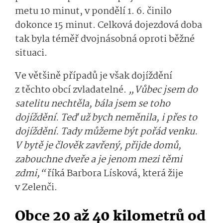
metu 10 minut, v pondělí 1. 6. činilo
dokonce 15 minut. Celková dojezdová doba
tak byla téměř dvojnásobná oproti běžné
situaci.
Ve většině případů je však dojíždění
z těchto obcí zvladatelné.
„Vůbec jsem do
satelitu nechtěla, bála jsem se toho
dojíždění. Teď už bych neměnila, i přes to
dojíždění. Tady můžeme být pořád venku.
V bytě je člověk zavřený, přijde domů,
zabouchne dveře a je jenom mezi těmi
zdmi,“
říká Barbora Lísková, která žije
v Zelenči.
Obce 20 až 40 kilometrů od