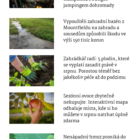
jumpingem dohromady
Vypouštěli zahradní bazén z
Mountfieldu na zahradu a
sousedům způsobili škodu ve
výši 150 tisíc korun
Zahrádkář radí: 5 plodin, které
se vyplatí zasadit právě v
srpnu. Porostou téměř bez
jakékoliv péče až do podzimu
Sezónní ovoce zbytečně
nekupujte. Interaktivní mapa
odhaluje místa, kde si ho
můžete v srpnu natrhat úplně
zdarma
Nenápadný hmyz proniká do