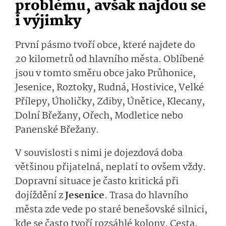
problému, avšak najdou se
i výjimky
První pásmo tvoří obce, které najdete do
20 kilometrů od hlavního města. Oblíbené
jsou v tomto směru obce jako Průhonice,
Jesenice, Roztoky, Rudná, Hostivice, Velké
Přílepy, Úholičky, Zdiby, Únětice, Klecany,
Dolní Břežany, Ořech, Modletice nebo
Panenské Břežany.
V souvislosti s nimi je dojezdová doba
většinou přijatelná, neplatí to ovšem vždy.
Dopravní situace je často kritická při
dojíždění z
Jesenice
. Trasa do hlavního
města zde vede po staré benešovské silnici,
kde se často tvoří rozsáhlé kolony. Cesta,