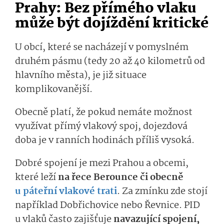
Prahy: Bez přímého vlaku
může být dojíždění kritické
U obcí, které se nacházejí v pomyslném
druhém pásmu (tedy 20 až 40 kilometrů od
hlavního města), je již situace
komplikovanější.
Obecně platí, že pokud nemáte možnost
využívat přímý vlakový spoj, dojezdová
doba je v ranních hodinách příliš vysoká.
Dobré spojení je mezi Prahou a obcemi,
které leží
na řece Berounce či obecně
u páteřní vlakové trati
. Za zmínku zde stojí
například Dobřichovice nebo Řevnice. PID
u vlaků často zajišťuje
navazující spojení,