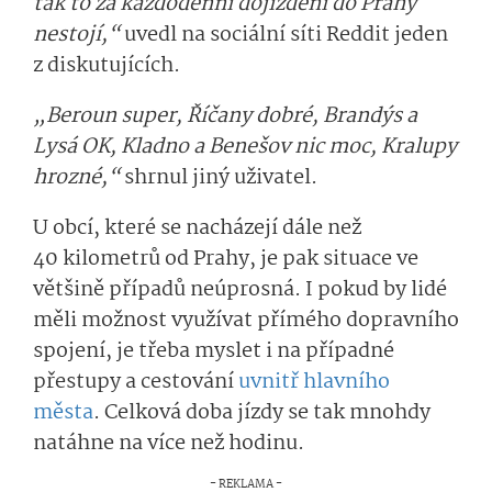
tak to za každodenní dojíždění do Prahy
nestojí,“
uvedl na sociální síti Reddit jeden
z diskutujících.
„Beroun super, Říčany dobré, Brandýs a
Lysá OK, Kladno a Benešov nic moc, Kralupy
hrozné,“
shrnul jiný uživatel.
U obcí, které se nacházejí dále než
40 kilometrů od Prahy, je pak situace ve
většině případů neúprosná. I pokud by lidé
měli možnost využívat přímého dopravního
spojení, je třeba myslet i na případné
přestupy a cestování
uvnitř hlavního
města
. Celková doba jízdy se tak mnohdy
natáhne na více než hodinu.