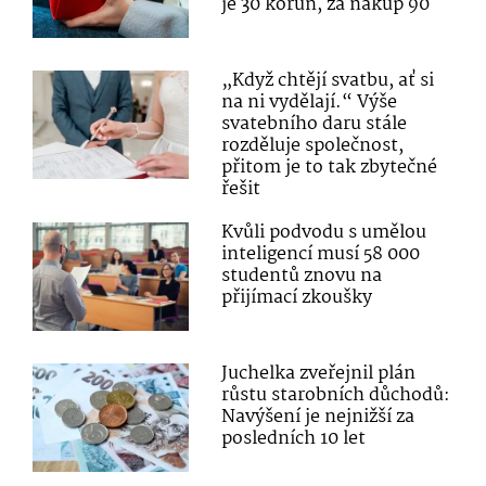
je 30 korun, za nákup 90
„Když chtějí svatbu, ať si
na ni vydělají.“ Výše
svatebního daru stále
rozděluje společnost,
přitom je to tak zbytečné
řešit
Kvůli podvodu s umělou
inteligencí musí 58 000
studentů znovu na
přijímací zkoušky
Juchelka zveřejnil plán
růstu starobních důchodů:
Navýšení je nejnižší za
posledních 10 let