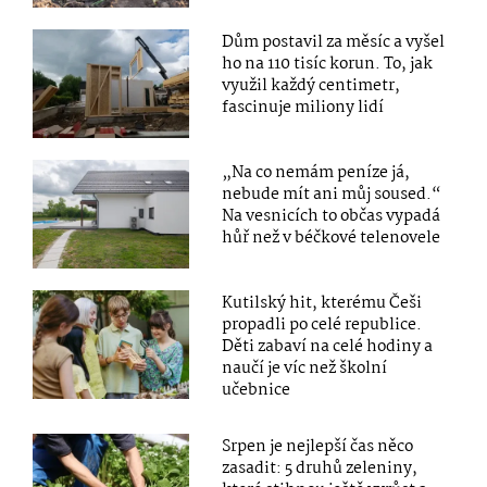
Dům postavil za měsíc a vyšel
ho na 110 tisíc korun. To, jak
využil každý centimetr,
fascinuje miliony lidí
„Na co nemám peníze já,
nebude mít ani můj soused.“
Na vesnicích to občas vypadá
hůř než v béčkové telenovele
Kutilský hit, kterému Češi
propadli po celé republice.
Děti zabaví na celé hodiny a
naučí je víc než školní
učebnice
Srpen je nejlepší čas něco
zasadit: 5 druhů zeleniny,