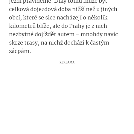
jezdí pravidelně. Díky tomu může být
celková dojezdová doba nižší než u jiných
obcí, které se sice nacházejí o několik
kilometrů blíže, ale do Prahy je z nich
nezbytné dojíždět autem – mnohdy navíc
skrze trasy, na nichž dochází k častým
zácpám.