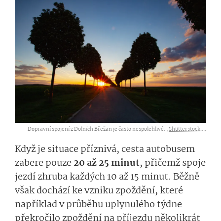
Dopravní spojení z Dolních Břežan je často nespolehlivé. ,
Shutterstock....
Když je situace příznivá, cesta autobusem
zabere pouze
20 až 25 minut
, přičemž spoje
jezdí zhruba každých 10 až 15 minut. Běžně
však dochází ke vzniku zpoždění, které
například v průběhu uplynulého týdne
překročilo zpoždění na příjezdu několikrát