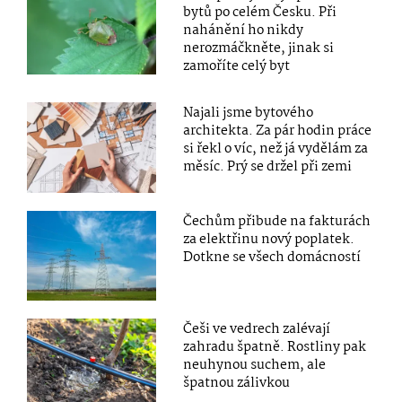
bytů po celém Česku. Při
nahánění ho nikdy
nerozmáčkněte, jinak si
zamoříte celý byt
Najali jsme bytového
architekta. Za pár hodin práce
si řekl o víc, než já vydělám za
měsíc. Prý se držel při zemi
Čechům přibude na fakturách
za elektřinu nový poplatek.
Dotkne se všech domácností
Češi ve vedrech zalévají
zahradu špatně. Rostliny pak
neuhynou suchem, ale
špatnou zálivkou