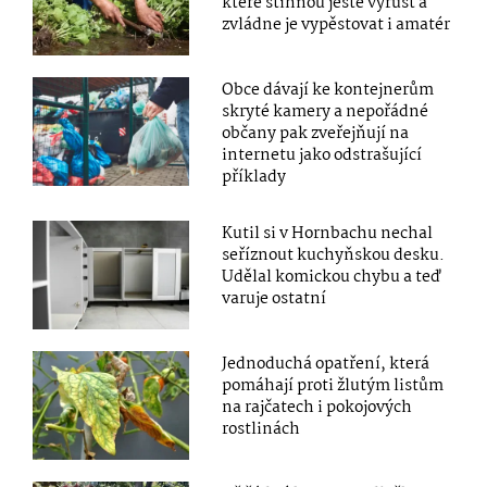
které stihnou ještě vyrůst a
zvládne je vypěstovat i amatér
Obce dávají ke kontejnerům
skryté kamery a nepořádné
občany pak zveřejňují na
internetu jako odstrašující
příklady
Kutil si v Hornbachu nechal
seříznout kuchyňskou desku.
Udělal komickou chybu a teď
varuje ostatní
Jednoduchá opatření, která
pomáhají proti žlutým listům
na rajčatech i pokojových
rostlinách