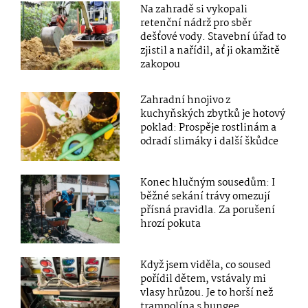
Na zahradě si vykopali
retenční nádrž pro sběr
dešťové vody. Stavební úřad to
zjistil a nařídil, ať ji okamžitě
zakopou
Zahradní hnojivo z
kuchyňských zbytků je hotový
poklad: Prospěje rostlinám a
odradí slimáky i další škůdce
Konec hlučným sousedům: I
běžné sekání trávy omezují
přísná pravidla. Za porušení
hrozí pokuta
Když jsem viděla, co soused
pořídil dětem, vstávaly mi
vlasy hrůzou. Je to horší než
trampolína s bungee