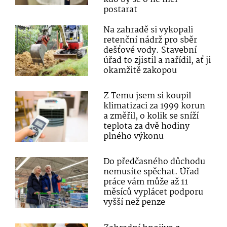
postarat
Na zahradě si vykopali
retenční nádrž pro sběr
dešťové vody. Stavební
úřad to zjistil a nařídil, ať ji
okamžitě zakopou
Z Temu jsem si koupil
klimatizaci za 1999 korun
a změřil, o kolik se sníží
teplota za dvě hodiny
plného výkonu
Do předčasného důchodu
nemusíte spěchat. Úřad
práce vám může až 11
měsíců vyplácet podporu
vyšší než penze