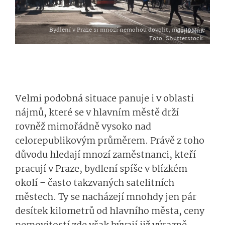
Bydlení v Praze si mnozí nemohou dovolit, možností je dojíždění.
Foto
: Shutterstock.
Velmi podobná situace panuje i v oblasti
nájmů, které se v hlavním městě drží
rovněž mimořádně vysoko nad
celorepublikovým průměrem. Právě z toho
důvodu hledají mnozí zaměstnanci, kteří
pracují v Praze, bydlení spíše v blízkém
okolí – často takzvaných satelitních
městech. Ty se nacházejí mnohdy jen pár
desítek kilometrů od hlavního města, ceny