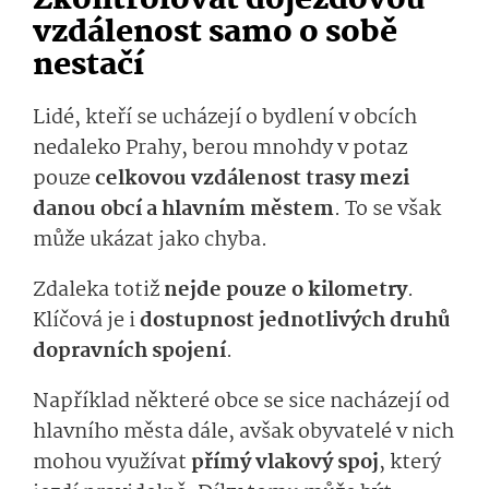
Zkontrolovat dojezdovou
vzdálenost samo o sobě
nestačí
Lidé, kteří se ucházejí o bydlení v obcích
nedaleko Prahy, berou mnohdy v potaz
pouze
celkovou vzdálenost trasy mezi
danou obcí a hlavním městem
. To
se však
může ukázat jako chyba.
Zdaleka totiž
nejde pouze o kilometry
.
Klíčová je i
dostupnost jednotlivých druhů
dopravních spojení
.
Například některé obce se sice nacházejí od
hlavního města dále, avšak obyvatelé v nich
mohou využívat
přímý vlakový spoj
, který