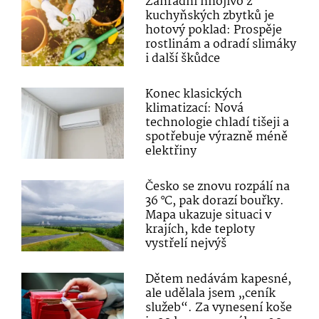
Zahradní hnojivo z
kuchyňských zbytků je
hotový poklad: Prospěje
rostlinám a odradí slimáky
i další škůdce
Konec klasických
klimatizací: Nová
technologie chladí tišeji a
spotřebuje výrazně méně
elektřiny
Česko se znovu rozpálí na
36 °C, pak dorazí bouřky.
Mapa ukazuje situaci v
krajích, kde teploty
vystřelí nejvýš
Dětem nedávám kapesné,
ale udělala jsem „ceník
služeb“. Za vynesení koše