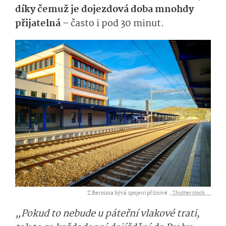
díky čemuž je dojezdová doba mnohdy
přijatelná
– často i pod 30 minut.
Z Berouna bývá spojení příznivé. ,
Shutterstock....
„Pokud to nebude u páteřní vlakové trati,