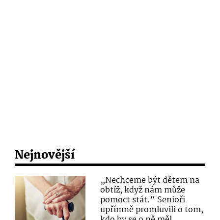
Nejnovější
„Nechceme být dětem na
obtíž, když nám může
pomoct stát.“ Senioři
upřímně promluvili o tom,
kdo by se o ně měl