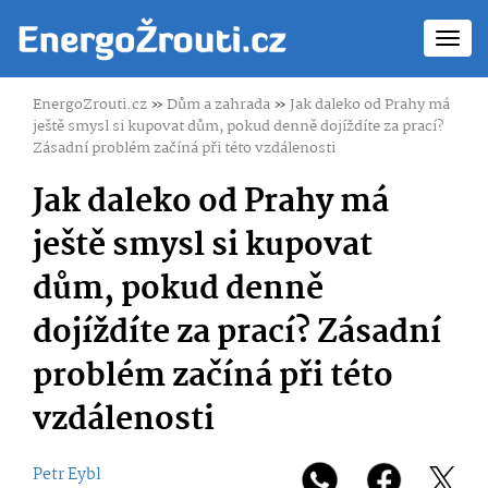
Toggl
navig
EnergoZrouti.cz
»
Dům a zahrada
»
Jak daleko od Prahy má
ještě smysl si kupovat dům, pokud denně dojíždíte za prací?
Zásadní problém začíná při této vzdálenosti
Jak daleko od Prahy má
ještě smysl si kupovat
dům, pokud denně
dojíždíte za prací? Zásadní
problém začíná při této
vzdálenosti
Petr Eybl