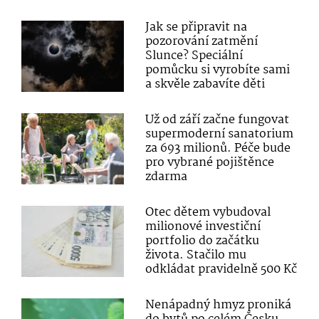
Jak se připravit na
pozorování zatmění
Slunce? Speciální
pomůcku si vyrobíte sami
a skvěle zabavíte děti
Už od září začne fungovat
supermoderní sanatorium
za 693 milionů. Péče bude
pro vybrané pojištěnce
zdarma
Otec dětem vybudoval
milionové investiční
portfolio do začátku
života. Stačilo mu
odkládat pravidelně 500 Kč
Nenápadný hmyz proniká