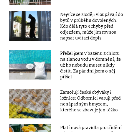
Nejvíce se zloději vloupávají do
bytů v průběhu dovolených.
Kdo dělá tyto 3 chyby před
odjezdem, může jim rovnou
napsat uvítací dopis
Přešel jsem v bazénu z chloru
na slanou vodu v domnění, že
už ho nebudu muset nikdy
čistit. Za pár dní jsem o něj
přišel
Zamořují české obýváky i
ložnice: Odborníci varují před
nenápadným hmyzem,
kterého se zbavuje jen těžko
Platí nová pravidla pro třídění