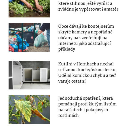
které stihnou ještě vyrůst a
zvládne je vypěstovat i amatér
Obce dávají ke kontejnerům
skryté kamery a nepořádné
občany pak zveřejňují na
internetu jako odstrašující
příklady
Kutil si v Hornbachu nechal
seříznout kuchyňskou desku.
Udělal komickou chybu a teď
varuje ostatní
Jednoduchá opatření, která
pomáhají proti žlutým listům
na rajčatech i pokojových
rostlinách