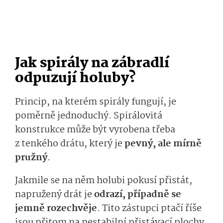
Jak spirály na zábradlí
odpuzují holuby?
Princip, na kterém spirály fungují, je
poměrně jednoduchý. Spirálovitá
konstrukce může být vyrobena třeba
z tenkého drátu, který je
pevný, ale mírně
pružný
.
Jakmile se na něm holubi pokusí přistát,
napružený drát je
odrazí, případně se
jemně rozechvěje
. Tito zástupci ptačí říše
jsou přitom na nestabilní přistávací plochy