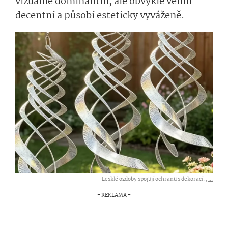
vizuálně dominantní, ale obvykle velmi
decentní a působí esteticky vyváženě.
Lesklé ozdoby spojují ochranu s dekorací. ,
...