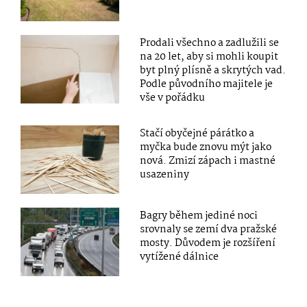
Prodali všechno a zadlužili se
na 20 let, aby si mohli koupit
byt plný plísně a skrytých vad.
Podle původního majitele je
vše v pořádku
Stačí obyčejné párátko a
myčka bude znovu mýt jako
nová. Zmizí zápach i mastné
usazeniny
Bagry během jediné noci
srovnaly se zemí dva pražské
mosty. Důvodem je rozšíření
vytížené dálnice