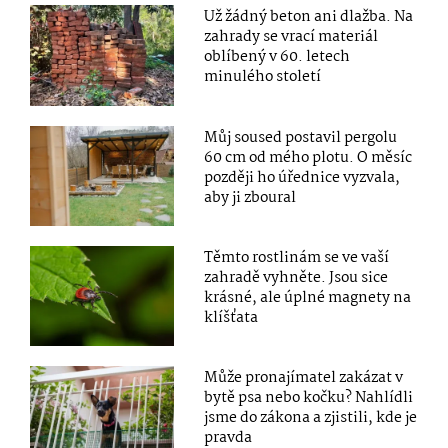
Už žádný beton ani dlažba. Na
zahrady se vrací materiál
oblíbený v 60. letech
minulého století
Můj soused postavil pergolu
60 cm od mého plotu. O měsíc
později ho úřednice vyzvala,
aby ji zboural
Těmto rostlinám se ve vaší
zahradě vyhněte. Jsou sice
krásné, ale úplné magnety na
klíšťata
Může pronajímatel zakázat v
bytě psa nebo kočku? Nahlídli
jsme do zákona a zjistili, kde je
pravda