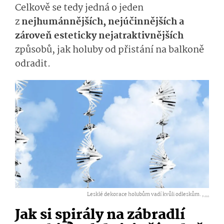
Celkově se tedy jedná o jeden
z
nejhumánnějších, nejúčinnějších a
zároveň esteticky nejatraktivnějších
způsobů, jak holuby od přistání na balkoně
odradit.
Lesklé dekorace holubům vadí kvůli odleskům. ,
...
Jak si spirály na zábradlí