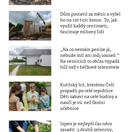
Dům postavil za měsíc a vyšel
ho na 110 tisíc korun. To, jak
využil každý centimetr,
fascinuje miliony lidí
„Na co nemám peníze já,
nebude mít ani můj soused.“
Na vesnicích to občas vypadá
hůř než v béčkové telenovele
Kutilský hit, kterému Češi
propadli po celé republice.
Děti zabaví na celé hodiny a
naučí je víc než školní
učebnice
Srpen je nejlepší čas něco
zasadit: 5 druhů zeleniny,