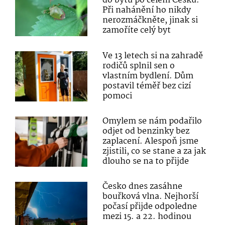
do bytů po celém Česku.
Při nahánění ho nikdy
nerozmáčkněte, jinak si
zamoříte celý byt
Ve 13 letech si na zahradě
rodičů splnil sen o
vlastním bydlení. Dům
postavil téměř bez cizí
pomoci
Omylem se nám podařilo
odjet od benzinky bez
zaplacení. Alespoň jsme
zjistili, co se stane a za jak
dlouho se na to přijde
Česko dnes zasáhne
bouřková vlna. Nejhorší
počasí přijde odpoledne
mezi 15. a 22. hodinou