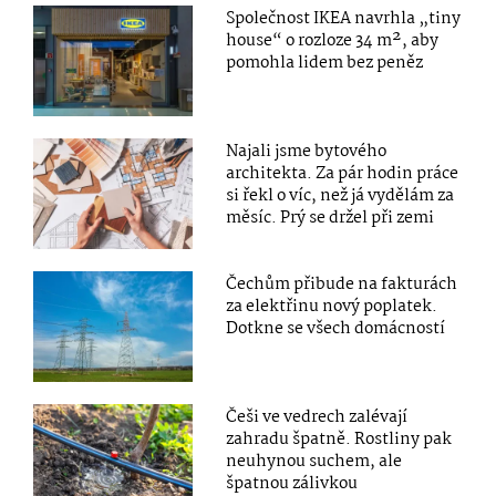
Společnost IKEA navrhla „tiny
house“ o rozloze 34 m², aby
pomohla lidem bez peněz
Najali jsme bytového
architekta. Za pár hodin práce
si řekl o víc, než já vydělám za
měsíc. Prý se držel při zemi
Čechům přibude na fakturách
za elektřinu nový poplatek.
Dotkne se všech domácností
Češi ve vedrech zalévají
zahradu špatně. Rostliny pak
neuhynou suchem, ale
špatnou zálivkou