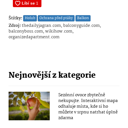
Štítky:
Holub
Ochrana před ptáky
Balkon
Zdroj:
thedailyjagran.com, balconyguide.com,
balconyboss.com, wikihow.com,
organizedapartment.com
Nejnovější z kategorie
Sezónní ovoce zbytečně
nekupujte. Interaktivní mapa
odhaluje místa, kde si ho
můžete v srpnu natrhat úplně
zdarma