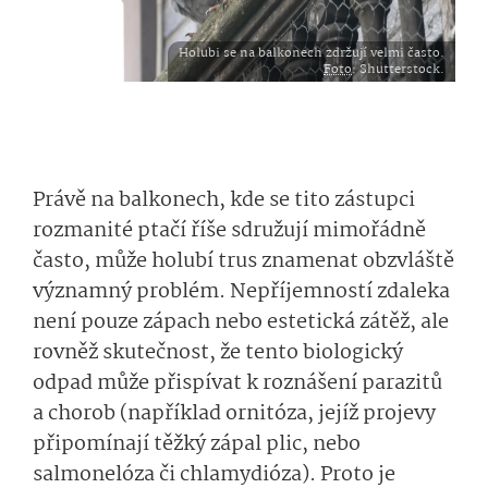
Holubi se na balkonech zdržují velmi často.
Foto
: Shutterstock.
Právě na balkonech, kde se tito zástupci
rozmanité ptačí říše sdružují mimořádně
často, může holubí trus znamenat obzvláště
významný problém. Nepříjemností zdaleka
není pouze zápach nebo estetická zátěž, ale
rovněž skutečnost, že tento biologický
odpad může přispívat k roznášení parazitů
a chorob (například ornitóza, jejíž projevy
připomínají těžký zápal plic, nebo
salmonelóza či chlamydióza). Proto je