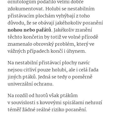
ornitologům podařilo velmi dobře
zdokumentovat. Holubi se nestabilním
přistávacím plochám vyhýbají z toho
důvodu, že se obávají jakéhokoliv poranění
nohou nebo pařátů
. Jakékoliv zranění
těchto končetin by totiž ve volné přírodě
znamenalo obrovský problém, který ve
vážných případech končí i úhynem.
Na nestabilní přistávací plochy navíc
nejsou citliví pouze holubi, ale i celá řada
jiných ptáků. Jedná se tedy o poměrně
univerzální ochranu.
Na rozdíl od hrotů však ptákům
v souvislosti s kovovými spirálami nehrozí
téměř žádné reálné riziko poranění.