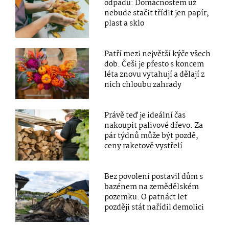
odpadu: Domácnostem už
nebude stačit třídit jen papír,
plast a sklo
Patří mezi největší kýče všech
dob. Češi je přesto s koncem
léta znovu vytahují a dělají z
nich chloubu zahrady
Právě teď je ideální čas
nakoupit palivové dřevo. Za
pár týdnů může být pozdě,
ceny raketově vystřelí
Bez povolení postavil dům s
bazénem na zemědělském
pozemku. O patnáct let
později stát nařídil demolici