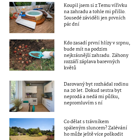
Koupil jsem si z Temu vířivku
na zahradu a tohle mi přišlo.
Sousedé záviděli jen prvních
pár dní
Kdo zasadí první hlízy v srpnu,
bude mít na podzim
nejkrásnější zahradu. Záhony
rozzáří záplava barevných
květů
Darovaný byt rozhádal rodinu
na 20 let. Dokud sestra byt
neprodá a nedá mi půlku,
nepromluvím s ní
Co dělat s trávníkem
spáleným sluncem? Zalévání
ho může ještě více poškodit