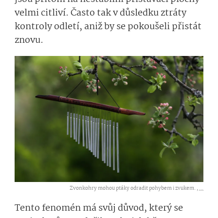
velmi citliví. Často tak v důsledku ztráty
kontroly odletí, aniž by se pokoušeli přistát
znovu.
Zvonkohry mohou ptáky odradit pohybem i zvukem. ,
...
Tento fenomén má svůj důvod, který se