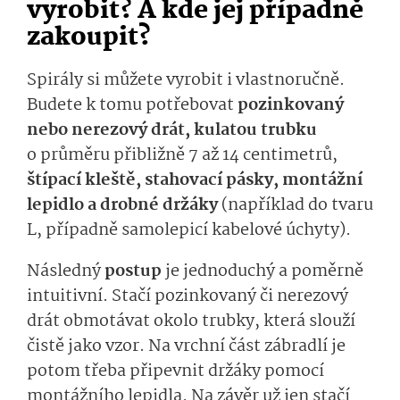
vyrobit? A kde jej případně
zakoupit?
Spirály si můžete vyrobit i vlastnoručně.
Budete k tomu potřebovat
pozinkovaný
nebo
nerezový drát, kulatou trubku
o průměru přibližně 7 až 14 centimetrů,
štípací kleště, stahovací pásky, montážní
lepidlo a drobné držáky
(například do tvaru
L, případně samolepicí kabelové úchyty).
Následný
postup
je jednoduchý a poměrně
intuitivní. Stačí pozinkovaný či nerezový
drát obmotávat okolo trubky, která slouží
čistě jako vzor. Na vrchní část zábradlí je
potom třeba připevnit držáky pomocí
montážního lepidla. Na závěr už jen stačí