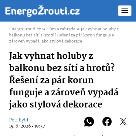
Toggl
navig
EnergoZrouti.cz
»
Dům a zahrada
»
Jak vyhnat holuby z
balkonu bez sítí a hrotů? Řešení za pár korun funguje a
zároveň vypadá jako stylová dekorace
Jak vyhnat holuby z
balkonu bez sítí a hrotů?
Řešení za pár korun
funguje a zároveň vypadá
jako stylová dekorace
Petr Eybl
15. 6. 2026 ▪ 19:57