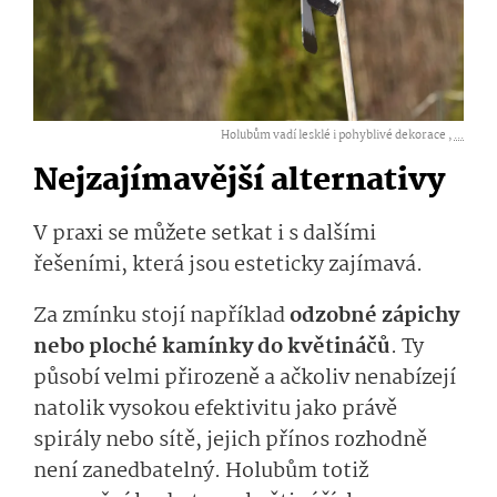
Holubům vadí lesklé i pohyblivé dekorace ,
...
Nejzajímavější alternativy
V praxi se můžete setkat i s dalšími
řešeními, která jsou esteticky zajímavá.
Za zmínku stojí například
odzobné zápichy
nebo ploché kamínky do květináčů
. Ty
působí velmi přirozeně a ačkoliv nenabízejí
natolik vysokou efektivitu jako právě
spirály nebo sítě, jejich přínos rozhodně
není zanedbatelný. Holubům totiž