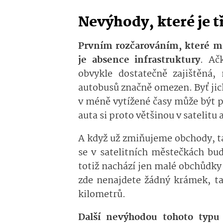
Nevýhody, které je t
Prvním rozčarováním, které můž
je absence infrastruktury
. Ač
obvykle dostatečně zajištěná,
autobusů značně omezen. Byť jich
v méně vytížené časy může být p
auta si proto většinou v satelitu 
A když už zmiňujeme obchody, t
se v satelitních městečkách bu
totiž nachází jen malé obchůdky
zde nenajdete žádný krámek, ta
kilometrů.
Další nevýhodou tohoto typu