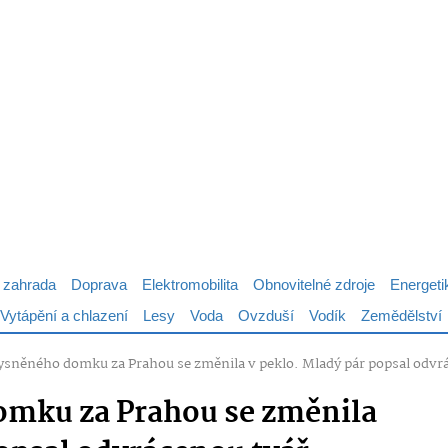
 zahrada
Doprava
Elektromobilita
Obnovitelné zdroje
Energeti
Vytápění a chlazení
Lesy
Voda
Ovzduší
Vodík
Zemědělství
ysněného domku za Prahou se změnila v peklo. Mladý pár popsal odvrác
omku za Prahou se změnila