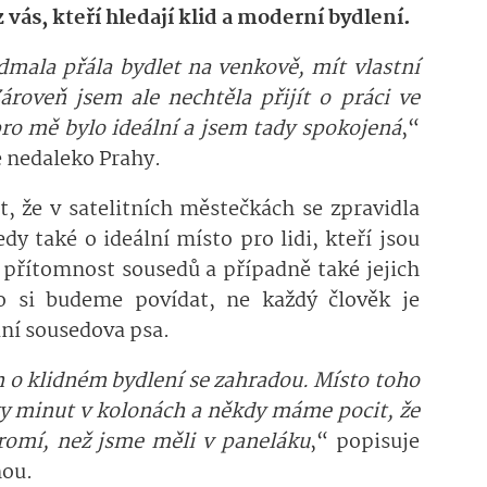
 vás, kteří hledají klid a moderní bydlení.
dmala přála bydlet na venkově, mít vlastní
ároveň jsem ale nechtěla přijít o práci ve
pro mě bylo ideální a jsem tady spokojená
,“
je nedaleko Prahy.
, že v satelitních městečkách se zpravidla
dy také o ideální místo pro lidi, kteří jsou
á přítomnost sousedů a případně také jejich
o si budeme povídat, ne každý člověk je
ání sousedova psa.
en o klidném bydlení se zahradou. Místo toho
ky minut v kolonách a někdy máme pocit, že
ukromí, než jsme měli v paneláku
,“ popisuje
hou.