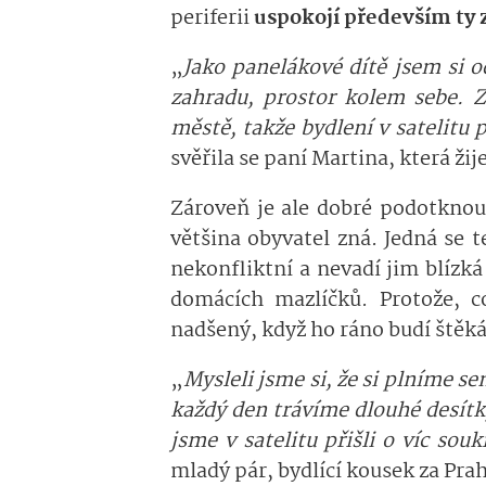
periferii
uspokojí především ty z
„
Jako panelákové dítě jsem si o
zahradu, prostor kolem sebe. Z
městě, takže bydlení v satelitu 
svěřila se paní Martina, která ži
Zároveň je ale dobré podotknout
většina obyvatel zná. Jedná se te
nekonfliktní a nevadí jim blízk
domácích mazlíčků. Protože, c
nadšený, když ho ráno budí štěk
„
Mysleli jsme si, že si plníme s
každý den trávíme dlouhé desít
jsme v satelitu přišli o víc so
mladý pár, bydlící kousek za Pra