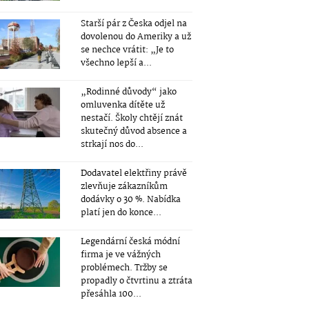
Starší pár z Česka odjel na
dovolenou do Ameriky a už
se nechce vrátit: „Je to
všechno lepší a...
„Rodinné důvody“ jako
omluvenka dítěte už
nestačí. Školy chtějí znát
skutečný důvod absence a
strkají nos do...
Dodavatel elektřiny právě
zlevňuje zákazníkům
dodávky o 30 %. Nabídka
platí jen do konce...
Legendární česká módní
firma je ve vážných
problémech. Tržby se
propadly o čtvrtinu a ztráta
přesáhla 100...