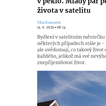
v peklo. Mladý pár 
života v satelitu
Věra Krausová
15. 6. 2026 ▪ 08:14
Bydlení v satelitním městečku n
některých případech stále je –
ale uvědomují, co takový život o
každého, jelikož má své nevý
znepříjemňovat život.