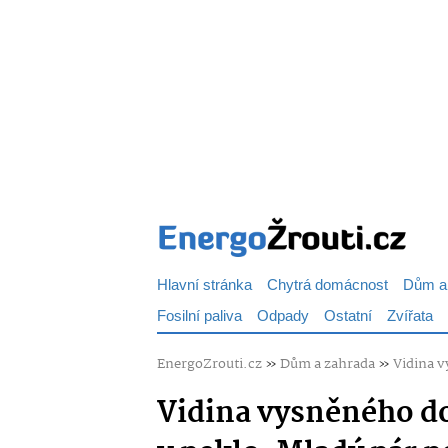
Hlavní stránka
Chytrá domácnost
Dům a
Fosilní paliva
Odpady
Ostatní
Zvířata
EnergoZrouti.cz
»
Dům a zahrada
»
Vidina v
Vidina vysněného d