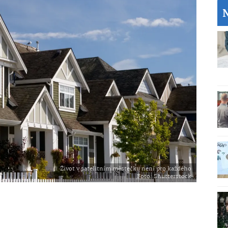
Život v satelitním městečku není pro každého
Foto
: Shutterstock