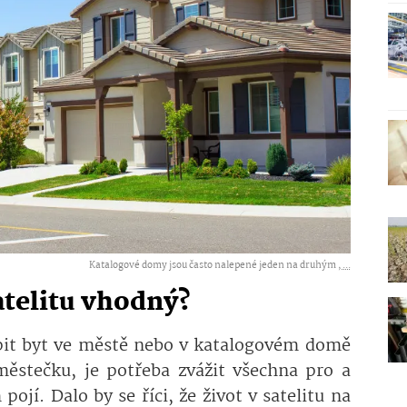
Katalogové domy jsou často nalepené jeden na druhým ,
...
satelitu vhodný?
upit byt ve městě nebo v katalogovém domě
ěstečku, je potřeba zvážit všechna pro a
pojí. Dalo by se říci, že život v satelitu na