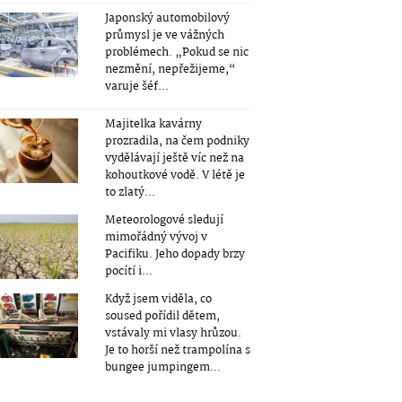
Japonský automobilový
průmysl je ve vážných
problémech. „Pokud se nic
nezmění, nepřežijeme,“
varuje šéf...
Majitelka kavárny
prozradila, na čem podniky
vydělávají ještě víc než na
kohoutkové vodě. V létě je
to zlatý...
Meteorologové sledují
mimořádný vývoj v
Pacifiku. Jeho dopady brzy
pocítí i...
Když jsem viděla, co
soused pořídil dětem,
vstávaly mi vlasy hrůzou.
Je to horší než trampolína s
bungee jumpingem...