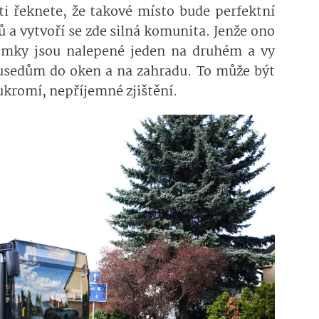
i řeknete, že takové místo bude perfektní
 a vytvoří se zde silná komunita. Jenže ono
omky jsou nalepené jeden na druhém a vy
usedům do oken a na zahradu. To může být
oukromí, nepříjemné zjištění.