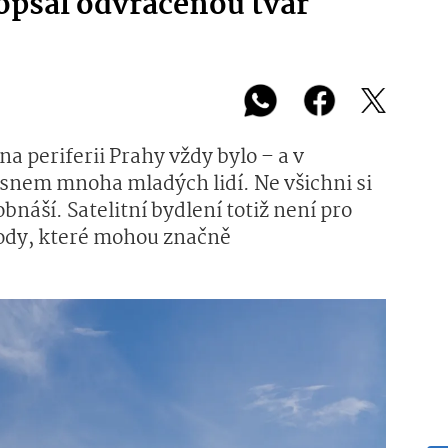
popsal odvrácenou tvář
a periferii Prahy vždy bylo – a v
 snem mnoha mladých lidí. Ne všichni si
bnáší. Satelitní bydlení totiž není pro
hody, které mohou značně