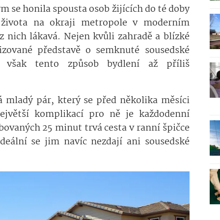
rým se honila spousta osob žijících do té doby
 života na okraji metropole v moderním
 nich lákavá. Nejen kvůli zahradě a blízké
tizované představě o semknuté sousedské
 však tento způsob bydlení až příliš
á mladý pár, který se před několika měsíci
ejvětší komplikací pro ně je každodenní
ibovaných 25 minut trvá cesta v ranní špičce
Ideální se jim navíc nezdají ani sousedské