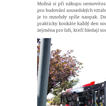
Možná si při nákupu nemovitost
pro budování sousedských vztahů
je to mnohdy spíše naopak. D
prakticky koukáte každý den so
zejména pro lidi, kteří hledají s