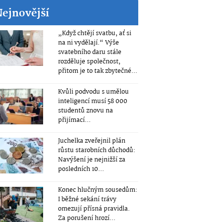
Nejnovější
„Když chtějí svatbu, ať si
na ni vydělají.“ Výše
svatebního daru stále
rozděluje společnost,
přitom je to tak zbytečné...
Kvůli podvodu s umělou
inteligencí musí 58 000
studentů znovu na
přijímací...
Juchelka zveřejnil plán
růstu starobních důchodů:
Navýšení je nejnižší za
posledních 10...
Konec hlučným sousedům:
I běžné sekání trávy
omezují přísná pravidla.
Za porušení hrozí...