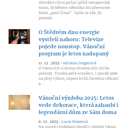
Aktuální vývoj počasí příliš nenapovídá
tomu, že během několika dní převezme
žezlo „paní Zima“. Spíše se zdá, že
pomalu...
O Štědrém dnu energie
vystřelí nahoru: Televize
pojede nonstop. Vánoční
program je letos nadupaný
11. 12. 2025 •
Adriana Singerová
O Vánocích si doma chceme užít chvíle
pohody. Trouba peče ostošest, i sporák jede
na plný výkon, topení kvůli častému větrání
a...
Vánoční výzdoba 2025: Letos
vede dekorace, která zahanbí i
legendární dům ze Sám doma
6. 12. 2025 •
Lucie Mateová
Na snové vyzdobení obydlí v období Vánoc