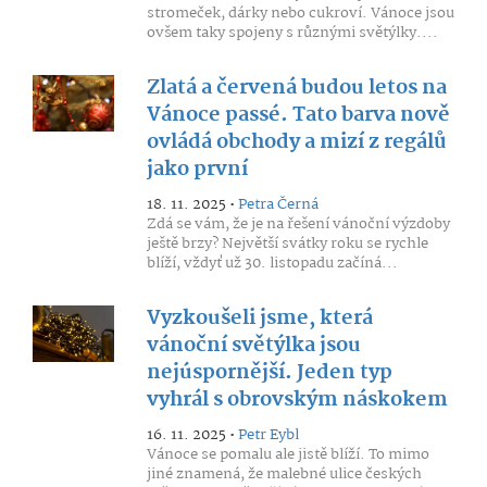
stromeček, dárky nebo cukroví. Vánoce jsou
ovšem taky spojeny s různými světýlky....
Zlatá a červená budou letos na
Vánoce passé. Tato barva nově
ovládá obchody a mizí z regálů
jako první
18. 11. 2025 •
Petra Černá
Zdá se vám, že je na řešení vánoční výzdoby
ještě brzy? Největší svátky roku se rychle
blíží, vždyť už 30. listopadu začíná...
Vyzkoušeli jsme, která
vánoční světýlka jsou
nejúspornější. Jeden typ
vyhrál s obrovským náskokem
16. 11. 2025 •
Petr Eybl
Vánoce se pomalu ale jistě blíží. To mimo
jiné znamená, že malebné ulice českých