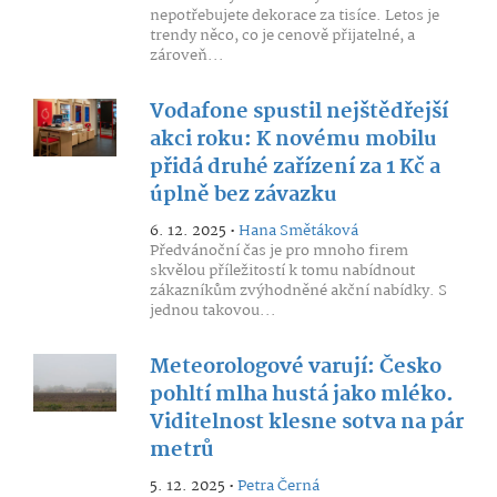
nepotřebujete dekorace za tisíce. Letos je
trendy něco, co je cenově přijatelné, a
zároveň...
Vodafone spustil nejštědřejší
akci roku: K novému mobilu
přidá druhé zařízení za 1 Kč a
úplně bez závazku
6. 12. 2025 •
Hana Smětáková
Předvánoční čas je pro mnoho firem
skvělou příležitostí k tomu nabídnout
zákazníkům zvýhodněné akční nabídky. S
jednou takovou...
Meteorologové varují: Česko
pohltí mlha hustá jako mléko.
Viditelnost klesne sotva na pár
metrů
5. 12. 2025 •
Petra Černá