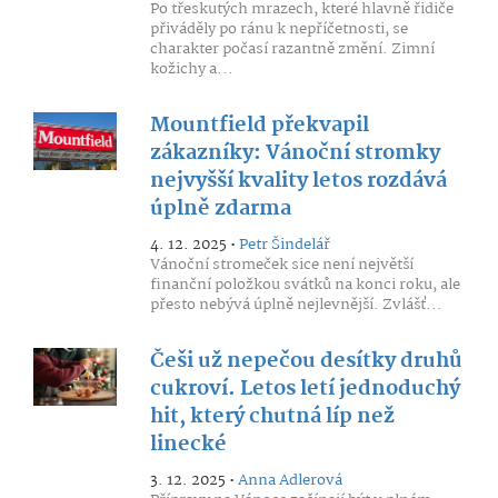
Po třeskutých mrazech, které hlavně řidiče
přiváděly po ránu k nepříčetnosti, se
charakter počasí razantně změní. Zimní
kožichy a...
Mountfield překvapil
zákazníky: Vánoční stromky
nejvyšší kvality letos rozdává
úplně zdarma
4. 12. 2025 •
Petr Šindelář
Vánoční stromeček sice není největší
finanční položkou svátků na konci roku, ale
přesto nebývá úplně nejlevnější. Zvlášť...
Češi už nepečou desítky druhů
cukroví. Letos letí jednoduchý
hit, který chutná líp než
linecké
3. 12. 2025 •
Anna Adlerová