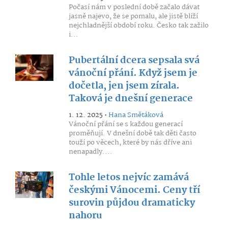
Počasí nám v poslední době začalo dávat
jasně najevo, že se pomalu, ale jistě blíží
nejchladnější období roku. Česko tak zažilo
i...
Pubertální dcera sepsala svá
vánoční přání. Když jsem je
dočetla, jen jsem zírala.
Taková je dnešní generace
1. 12. 2025 •
Hana Smětáková
Vánoční přání se s každou generací
proměňují. V dnešní době tak děti často
touží po věcech, které by nás dříve ani
nenapadly....
Tohle letos nejvíc zamává
českými Vánocemi. Ceny tří
surovin půjdou dramaticky
nahoru