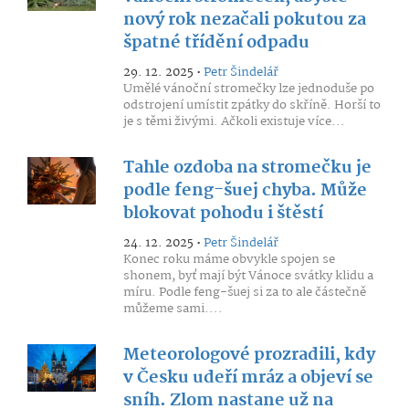
nový rok nezačali pokutou za
špatné třídění odpadu
29. 12. 2025 •
Petr Šindelář
Umělé vánoční stromečky lze jednoduše po
odstrojení umístit zpátky do skříně. Horší to
je s těmi živými. Ačkoli existuje více...
Tahle ozdoba na stromečku je
podle feng-šuej chyba. Může
blokovat pohodu i štěstí
24. 12. 2025 •
Petr Šindelář
Konec roku máme obvykle spojen se
shonem, byť mají být Vánoce svátky klidu a
míru. Podle feng-šuej si za to ale částečně
můžeme sami....
Meteorologové prozradili, kdy
v Česku udeří mráz a objeví se
sníh. Zlom nastane už na