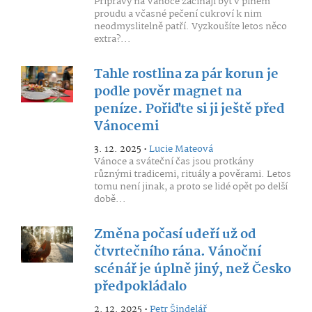
Přípravy na Vánoce začínají být v plném
proudu a včasné pečení cukroví k nim
neodmyslitelně patří. Vyzkoušíte letos něco
extra?...
Tahle rostlina za pár korun je
podle pověr magnet na
peníze. Pořiďte si ji ještě před
Vánocemi
3. 12. 2025 •
Lucie Mateová
Vánoce a sváteční čas jsou protkány
různými tradicemi, rituály a pověrami. Letos
tomu není jinak, a proto se lidé opět po delší
době...
Změna počasí udeří už od
čtvrtečního rána. Vánoční
scénář je úplně jiný, než Česko
předpokládalo
2. 12. 2025 •
Petr Šindelář