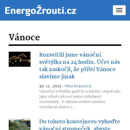
Toggl
navig
Vánoce
Rozsvítili jsme vánoční
světýlka na 24 hodin. Účet nás
tak zaskočil, že příští Vánoce
slavíme jinak
30. 12. 2025 •
Věra Krausová
Vánoční světýlka patří k svátkům stejně tak,
jako vůně cukroví nebo ozdobený
stromeček. V někom ovšem mohou
vyvolávat obavy z...
Do tohoto kontejneru vyhoďte
vánoční stromeček, abyste