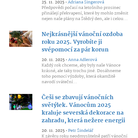
25. 11. 2025 •
Adriana Singerová
Předpovědi počasí na letošního prosinec
přinášejí překvapení, které by mohlo změnit
nejen naše plány na Štědrý den, ale i celou...
Nejkrásnější vánoční ozdoba
roku 2025. Vyrobíte ji
svépomocí za pár korun
20. 11. 2025 •
Anna Adlerová
Každý rok chceme, aby byly naše Vánoce
krásné, ale taky trochu jiné. Dosáhneme
toho pomocí výzdoby, která okamžitě
navodí sváteční...
Češi se zbavují vánočních
světýlek. Vánocům 2025
kraluje severská dekorace na
zahradu, která nežere energii
20. 11. 2025 •
Petr Šindelář
K závěru roku neodmyslitelně patří vánoční