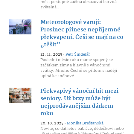
měst postupně začíná obsazovat barvitá
světelná...
Meteorologové varují:
Prosinec přinese nepříjemné
překvapení. Češi se mají na co
„těšit”
12. 11. 2025 •
Petr Šindelář
Poslední měsíc roku máme spojený se
začátkem zimy a hlavně s vánočními
svátky. Mnoho Čechů se přitom s nadějí
upíná ke sněhové...
Překvapivý vánoční hit mezi
seniory. Už brzy může být
nejprodávanějším dárkem
roku
20. 10. 2025 •
Monika Brešťanská
Nevíte, co dát letos babičce, dědečkovi nebo