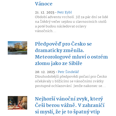
Vánoce
21. 12. 2025 •
Petr Eybl
Období adventu vrcholí. Již za pár dní se lidé
na Štědrý večer sejdou u slavnostních stolů
a poté budou následovat oslavy
vánočních...
Předpověď pro Česko se
dramaticky změnila.
Meteorologové mluví o ostrém
zlomu jako ze Sibiře
20. 12. 2025 •
Petr Šindelář
Dlouhodobější předpovědi počasí pro Česko
očekávaly s blížícími se vánočními svátky
postupné ochlazování. Jenže nakonec se...
Nejhorší vánoční zvyk, který
Češi berou vážně. V zahraničí
si myslí, že je to špatný vtip