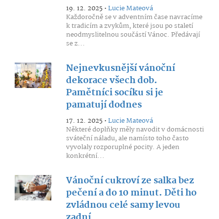
19. 12. 2025 •
Lucie Mateová
Každoročně se v adventním čase navracíme
k tradicím a zvykům, které jsou po staletí
neodmyslitelnou součástí Vánoc. Předávají
se z...
Nejnevkusnější vánoční
dekorace všech dob.
Pamětníci socíku si je
pamatují dodnes
17. 12. 2025 •
Lucie Mateová
Některé doplňky měly navodit v domácnosti
sváteční náladu, ale namísto toho často
vyvolaly rozporuplné pocity. A jeden
konkrétní...
Vánoční cukroví ze salka bez
pečení a do 10 minut. Děti ho
zvládnou celé samy levou
zadní