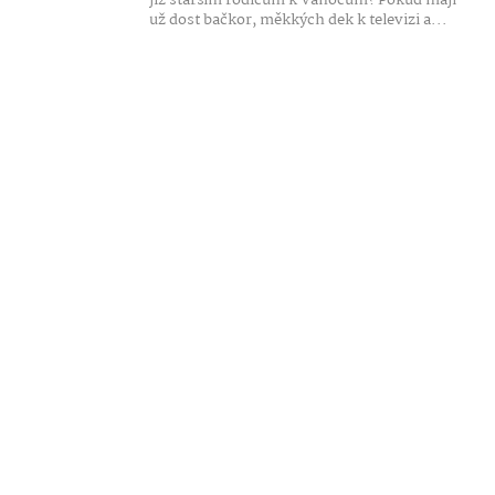
již starším rodičům k Vánocům? Pokud mají
už dost bačkor, měkkých dek k televizi a...