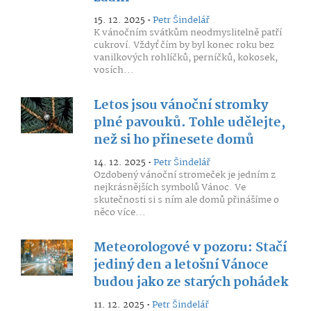
15. 12. 2025 •
Petr Šindelář
K vánočním svátkům neodmyslitelně patří
cukroví. Vždyť čím by byl konec roku bez
vanilkových rohlíčků, perníčků, kokosek,
vosích...
Letos jsou vánoční stromky
plné pavouků. Tohle udělejte,
než si ho přinesete domů
14. 12. 2025 •
Petr Šindelář
Ozdobený vánoční stromeček je jedním z
nejkrásnějších symbolů Vánoc. Ve
skutečnosti si s ním ale domů přinášíme o
něco více...
Meteorologové v pozoru: Stačí
jediný den a letošní Vánoce
budou jako ze starých pohádek
11. 12. 2025 •
Petr Šindelář