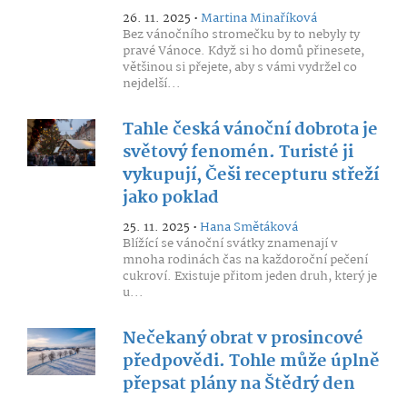
26. 11. 2025 •
Martina Minaříková
Bez vánočního stromečku by to nebyly ty
pravé Vánoce. Když si ho domů přinesete,
většinou si přejete, aby s vámi vydržel co
nejdelší...
Tahle česká vánoční dobrota je
světový fenomén. Turisté ji
vykupují, Češi recepturu střeží
jako poklad
25. 11. 2025 •
Hana Smětáková
Blížící se vánoční svátky znamenají v
mnoha rodinách čas na každoroční pečení
cukroví. Existuje přitom jeden druh, který je
u...
Nečekaný obrat v prosincové
předpovědi. Tohle může úplně
přepsat plány na Štědrý den