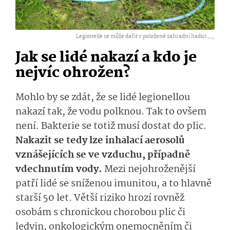
Legionelle se může dařit v položené zahradní hadici ,
...
Jak se lidé nakazí a kdo je
nejvíc ohrožen?
Mohlo by se zdát, že se lidé legionellou
nakazí tak, že vodu polknou. Tak to ovšem
není. Bakterie se totiž musí dostat do plic.
Nakazit se tedy lze inhalací a­erosolů
vznášejících se ve vzduchu, případně
vdechnutím vody.
Mezi nejohroženější
patří
lidé se sníženou imunitou, a to hlavně
starší 50 let. Větší riziko hrozí rovněž
osobám s chronickou chorobou plic či
ledvin, onkologickým onemocněním či