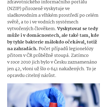
zdravotnického informačního portálu
(NZIP) přirozeně vyskytuje ve
sladkovodním a vlhkém prostředí po celém
světě, a to i ve vodních systémech
vytvořených člověkem.
Vyskytovat se tedy
může i v domácnostech, ale také tam, kde
by tyhle bakterie málokdo očekával, totiž
na zahradách.
Počet případů legionelózy
přitom v ČR průběžně stoupá. Zatímco
v roce 2010 jich bylo v Česku zaznamenáno
jen 42, vloni už šlo o 641 nakažených. To je
opravdu citelný nárůst.