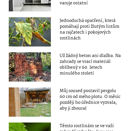
varuje ostatní
Jednoduchá opatření, která
pomáhají proti žlutým listům
na rajčatech i pokojových
rostlinách
Už žádný beton ani dlažba. Na
zahrady se vrací materiál
oblíbený v 60. letech
minulého století
Můj soused postavil pergolu
60 cm od mého plotu. O měsíc
později ho úřednice vyzvala,
aby ji zboural
Těmto rostlinám se ve vaší