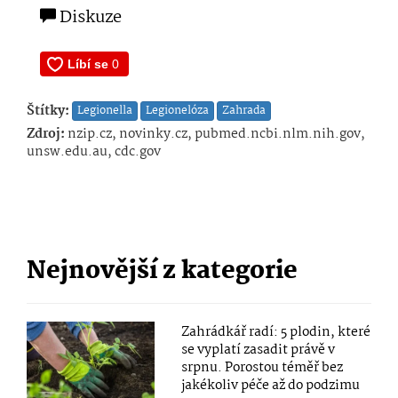
Diskuze
Štítky:
Legionella
Legionelóza
Zahrada
Zdroj:
nzip.cz, novinky.cz, pubmed.ncbi.nlm.nih.gov,
unsw.edu.au, cdc.gov
Nejnovější z kategorie
Zahrádkář radí: 5 plodin, které
se vyplatí zasadit právě v
srpnu. Porostou téměř bez
jakékoliv péče až do podzimu