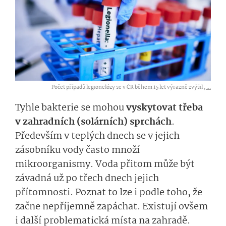
Počet případů legionelózy se v ČR během 15 let výrazně zvýšil ,
...
Tyhle bakterie se mohou
vyskytovat třeba
v zahradních (solárních) sprchách
.
Především v teplých dnech se v jejich
zásobníku vody často množí
mikroorganismy. Voda přitom může být
závadná už po třech dnech jejich
přítomnosti. Poznat to lze i podle toho, že
začne nepříjemně zapáchat. Existují ovšem
i další problematická místa na zahradě.