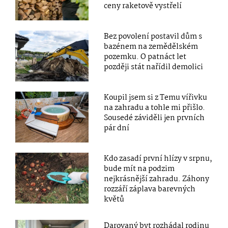
ceny raketově vystřelí
Bez povolení postavil dům s
bazénem na zemědělském
pozemku. O patnáct let
později stát nařídil demolici
Koupil jsem si z Temu vířivku
na zahradu a tohle mi přišlo.
Sousedé záviděli jen prvních
pár dní
Kdo zasadí první hlízy v srpnu,
bude mít na podzim
nejkrásnější zahradu. Záhony
rozzáří záplava barevných
květů
Darovaný byt rozhádal rodinu