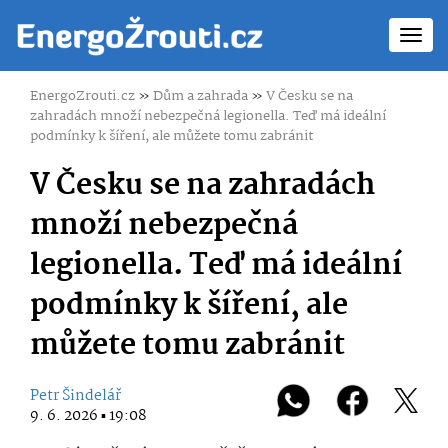
Toggl
navig
EnergoZrouti.cz
»
Dům a zahrada
»
V Česku se na
zahradách množí nebezpečná legionella. Teď má ideální
podmínky k šíření, ale můžete tomu zabránit
V Česku se na zahradách
množí nebezpečná
legionella. Teď má ideální
podmínky k šíření, ale
můžete tomu zabránit
Petr Šindelář
9. 6. 2026 ▪ 19:08