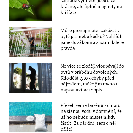
zahradě vyhněte. Jsou sice
krásné, ale úplné magnety na
klíšťata
Může pronajímatel zakázat v
bytě psa nebo kočku? Nahlídli
jsme do zákona a zjistili, kde je
pravda
Nejvíce se zloději vloupávají do
bytů v průběhu dovolených.
Kdo dělá tyto 3 chyby před
odjezdem, může jim rovnou
napsat uvítací dopis
Přešel jsem v bazénu z chloru
na slanou vodu v domnění, že
už ho nebudu muset nikdy
čistit. Za pár dní jsem o něj
přišel