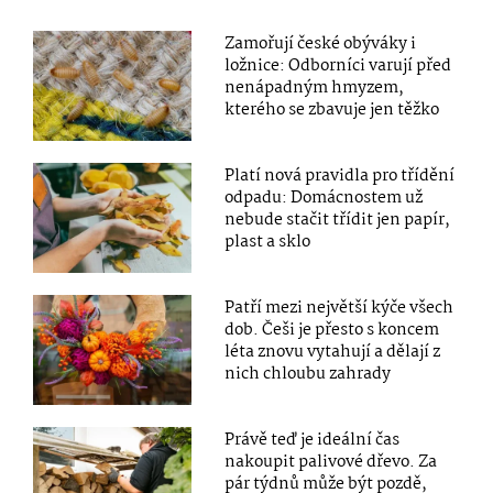
Zamořují české obýváky i
ložnice: Odborníci varují před
nenápadným hmyzem,
kterého se zbavuje jen těžko
Platí nová pravidla pro třídění
odpadu: Domácnostem už
nebude stačit třídit jen papír,
plast a sklo
Patří mezi největší kýče všech
dob. Češi je přesto s koncem
léta znovu vytahují a dělají z
nich chloubu zahrady
Právě teď je ideální čas
nakoupit palivové dřevo. Za
pár týdnů může být pozdě,