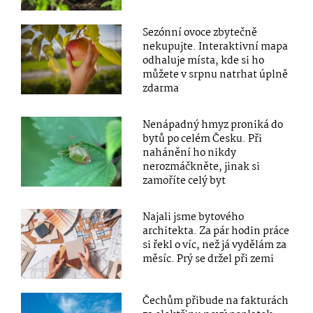
Sezónní ovoce zbytečně
nekupujte. Interaktivní mapa
odhaluje místa, kde si ho
můžete v srpnu natrhat úplně
zdarma
Nenápadný hmyz proniká do
bytů po celém Česku. Při
nahánění ho nikdy
nerozmáčkněte, jinak si
zamoříte celý byt
Najali jsme bytového
architekta. Za pár hodin práce
si řekl o víc, než já vydělám za
měsíc. Prý se držel při zemi
Čechům přibude na fakturách