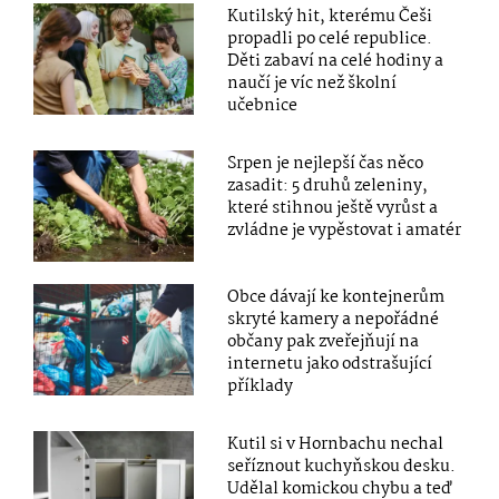
Kutilský hit, kterému Češi
propadli po celé republice.
Děti zabaví na celé hodiny a
naučí je víc než školní
učebnice
Srpen je nejlepší čas něco
zasadit: 5 druhů zeleniny,
které stihnou ještě vyrůst a
zvládne je vypěstovat i amatér
Obce dávají ke kontejnerům
skryté kamery a nepořádné
občany pak zveřejňují na
internetu jako odstrašující
příklady
Kutil si v Hornbachu nechal
seříznout kuchyňskou desku.
Udělal komickou chybu a teď