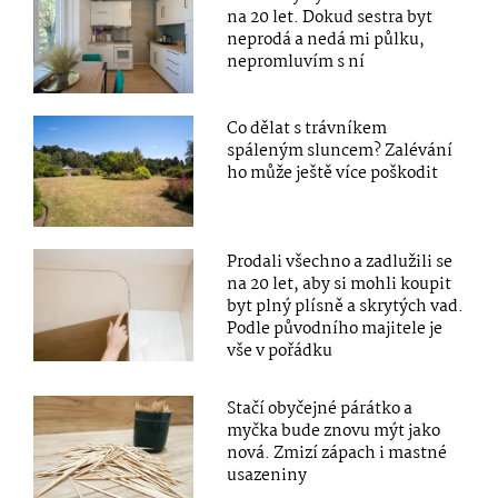
na 20 let. Dokud sestra byt
neprodá a nedá mi půlku,
nepromluvím s ní
Co dělat s trávníkem
spáleným sluncem? Zalévání
ho může ještě více poškodit
Prodali všechno a zadlužili se
na 20 let, aby si mohli koupit
byt plný plísně a skrytých vad.
Podle původního majitele je
vše v pořádku
Stačí obyčejné párátko a
myčka bude znovu mýt jako
nová. Zmizí zápach i mastné
usazeniny