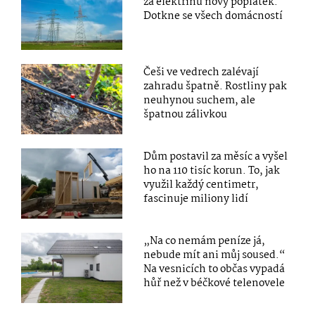
za elektřinu nový poplatek.
Dotkne se všech domácností
Češi ve vedrech zalévají
zahradu špatně. Rostliny pak
neuhynou suchem, ale
špatnou zálivkou
Dům postavil za měsíc a vyšel
ho na 110 tisíc korun. To, jak
využil každý centimetr,
fascinuje miliony lidí
„Na co nemám peníze já,
nebude mít ani můj soused.“
Na vesnicích to občas vypadá
hůř než v béčkové telenovele