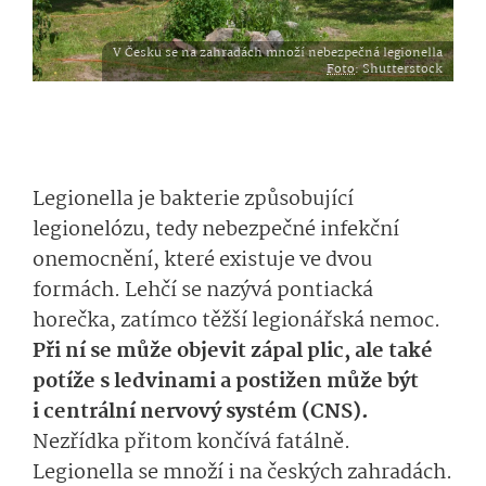
V Česku se na zahradách množí nebezpečná legionella
Foto
: Shutterstock
Legionella je bakterie způsobující
legionelózu, tedy nebezpečné infekční
onemocnění, které existuje ve dvou
formách. Lehčí se nazývá pontiacká
horečka, zatímco těžší legionářská nemoc.
Při ní se může objevit zápal plic, ale také
potíže s ledvinami a postižen může být
i centrální nervový systém (CNS).
Nezřídka přitom končívá fatálně.
Legionella se množí i na českých zahradách.