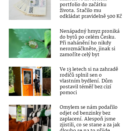
portfolio do začátku
života. Stačilo mu
odkládat pravidelně 500 Kč
Nenápadný hmyz proniká
do bytů po celém Česku.
Při nahánění ho nikdy
nerozmáčkněte, jinak si
zamoříte celý byt
Ve 13 letech si na zahradě
rodičů splnil sen o
vlastním bydlení. Dům
postavil téměř bez cizí
pomoci
Omylem se nám podařilo
odjet od benzinky bez
zaplacení. Alespoň jsme
zjistili, co se stane a za jak
dlouho se na to přijde