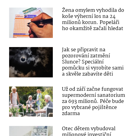
Žena omylem vyhodila do
koše výherní los na 24
milionů korun. Popeláři
ho okamžitě začali hledat
Jak se připravit na
pozorování zatmění
Slunce? Speciální
pomůcku si vyrobíte sami
a skvěle zabavíte děti
Už od září začne fungovat
supermoderní sanatorium
za 693 milionů. Péče bude
pro vybrané pojištěnce
zdarma
Otec dětem vybudoval
milionové investiční