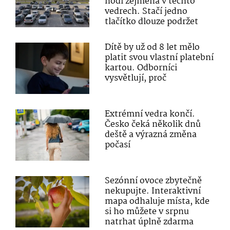
hodí zejména v těchto
vedrech. Stačí jedno
tlačítko dlouze podržet
Dítě by už od 8 let mělo
platit svou vlastní platební
kartou. Odborníci
vysvětlují, proč
Extrémní vedra končí.
Česko čeká několik dnů
deště a výrazná změna
počasí
Sezónní ovoce zbytečně
nekupujte. Interaktivní
mapa odhaluje místa, kde
si ho můžete v srpnu
natrhat úplně zdarma