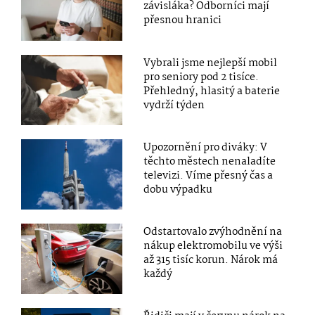
závisláka? Odborníci mají
přesnou hranici
Vybrali jsme nejlepší mobil
pro seniory pod 2 tisíce.
Přehledný, hlasitý a baterie
vydrží týden
Upozornění pro diváky: V
těchto městech nenaladíte
televizi. Víme přesný čas a
dobu výpadku
Odstartovalo zvýhodnění na
nákup elektromobilu ve výši
až 315 tisíc korun. Nárok má
každý