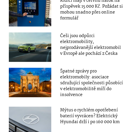
Řidiči mají v červnu nárok na
příspěvek 15 000 Kč. Požádat si
mohou snadno přes online
formulář
Češi jsou odpůrci
elektromobility,
nejprodávanější elektromobil
v Evropě ale pochází z Česka
Špatné zprávy pro
elektromobily: asociace
sdružující společnosti působící
v elektromobilitě míří do
insolvence
Mýtus o rychlém opotřebení
baterií vyvrácen? Elektrický
Hyundai drží i po 160 000 km