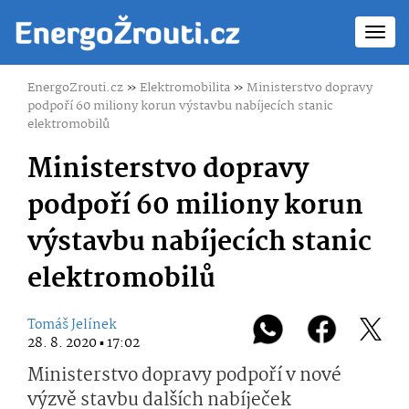
Toggl
navig
EnergoZrouti.cz
»
Elektromobilita
»
Ministerstvo dopravy
podpoří 60 miliony korun výstavbu nabíjecích stanic
elektromobilů
Ministerstvo dopravy
podpoří 60 miliony korun
výstavbu nabíjecích stanic
elektromobilů
Tomáš Jelínek
28. 8. 2020 ▪ 17:02
Ministerstvo dopravy podpoří v nové
výzvě stavbu dalších nabíječek