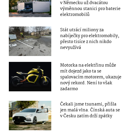
v Německu už dvacátou
výměnnou stanici pro baterie
elektromobilů
Stát utrácí miliony za
nabíječky pro elektromobily,
přesto tisíce z nich nikdo
nevyužívá
Motorka na elektřinu může
mít dojezd jako ta se
spalovacím motorem, ukazuje
nový rekord. Není to však
zadarmo
Čekali jsme tsunami, přišla
jen malá vlna. Čínská auta se
v Česku zatím drží zpátky