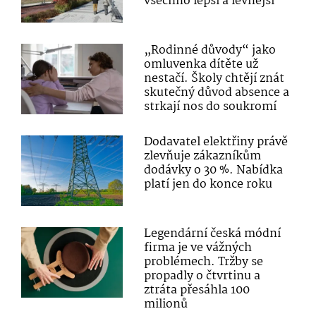
všechno lepší a levnější“
„Rodinné důvody“ jako
omluvenka dítěte už
nestačí. Školy chtějí znát
skutečný důvod absence a
strkají nos do soukromí
Dodavatel elektřiny právě
zlevňuje zákazníkům
dodávky o 30 %. Nabídka
platí jen do konce roku
Legendární česká módní
firma je ve vážných
problémech. Tržby se
propadly o čtvrtinu a
ztráta přesáhla 100
milionů