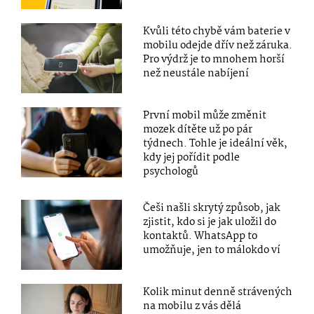
Kvůli této chybě vám baterie v
mobilu odejde dřív než záruka.
Pro výdrž je to mnohem horší
než neustále nabíjení
První mobil může změnit
mozek dítěte už po pár
týdnech. Tohle je ideální věk,
kdy jej pořídit podle
psychologů
Češi našli skrytý způsob, jak
zjistit, kdo si je jak uložil do
kontaktů. WhatsApp to
umožňuje, jen to málokdo ví
Kolik minut denně strávených
na mobilu z vás dělá