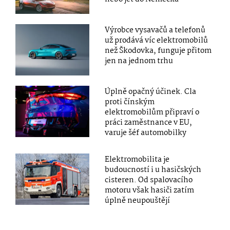
Výrobce vysavačů a telefonů
už prodává víc elektromobilů
než Škodovka, funguje přitom
jen na jednom trhu
Úplně opačný účinek. Cla
proti čínským
elektromobilům připraví o
práci zaměstnance v EU,
varuje šéf automobilky
Elektromobilita je
budoucností i u hasičských
cisteren. Od spalovacího
motoru však hasiči zatím
úplně neupouštějí