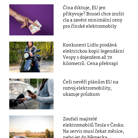
Čína diktuje, EU jen
přikyvuje? Brusel chce zrušit
cla a zavést minimální ceny
pro čínské elektromobily
Konkurent Lidlu prodává
elektrickou kopii legendární
Vespy s dojezdem až 70
kilometrů. Cena překvapí
Češi nevěří plánům EU na
rozvoj elektromobility,
ukazuje průzkum
Zoufalí majitelé
elektromobilů Tesla v Česku.
Na servis musí čekat měsíce,
nebo jet do Německa