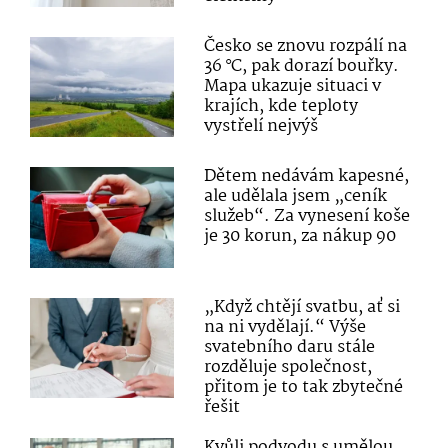
Česko se znovu rozpálí na
36 °C, pak dorazí bouřky.
Mapa ukazuje situaci v
krajích, kde teploty
vystřelí nejvýš
Dětem nedávám kapesné,
ale udělala jsem „ceník
služeb“. Za vynesení koše
je 30 korun, za nákup 90
„Když chtějí svatbu, ať si
na ni vydělají.“ Výše
svatebního daru stále
rozděluje společnost,
přitom je to tak zbytečné
řešit
Kvůli podvodu s umělou