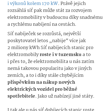
i výkonů kolem 170 kW
. Právě jejich
rozsáhlá síť pak může stát za rozvojem
elektromobility v budoucnu díky snadnému
a rychlému nabíjení na cestách.
Síť nabíječek se rozrůstá, největší
poskytovatel letos „nabije“ více jak
2 miliony kWh Síť nabíjecích stanic pro
elektromobily
roste i v tuzemsku
a to
i přes to, že elektromobilita u nás zatím
nemá takovou popularitu jako v jiných
zemích, a to i díky stále chybějícím
příspěvkům na nákup nových
elektrických vozidel pro běžné
spotřebitele
. Jako už nabízejí jiné státy.
I tak ale u nás síť dobíjecích stanic roste