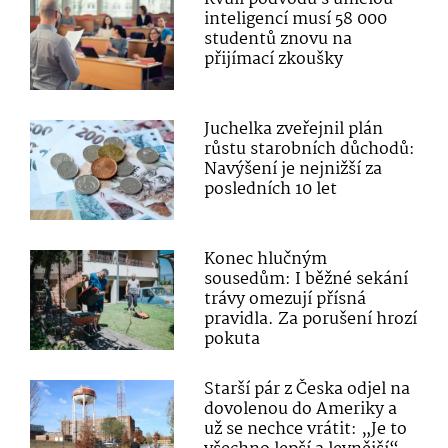
inteligencí musí 58 000
studentů znovu na
přijímací zkoušky
Juchelka zveřejnil plán
růstu starobních důchodů:
Navýšení je nejnižší za
posledních 10 let
Konec hlučným
sousedům: I běžné sekání
trávy omezují přísná
pravidla. Za porušení hrozí
pokuta
Starší pár z Česka odjel na
dovolenou do Ameriky a
už se nechce vrátit: „Je to