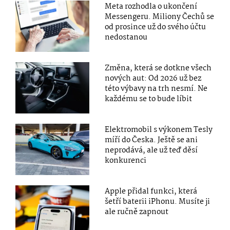
Meta rozhodla o ukončení
Messengeru. Miliony Čechů se
od prosince už do svého účtu
nedostanou
Změna, která se dotkne všech
nových aut: Od 2026 už bez
této výbavy na trh nesmí. Ne
každému se to bude líbit
Elektromobil s výkonem Tesly
míří do Česka. Ještě se ani
neprodává, ale už teď děsí
konkurenci
Apple přidal funkci, která
šetří baterii iPhonu. Musíte ji
ale ručně zapnout