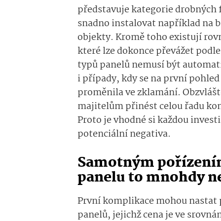
představuje kategorie drobných f
snadno instalovat například na ba
objekty. Kromě toho existují rov
které lze dokonce převážet podle 
typů panelů nemusí být automat
i případy, kdy se na první pohled
proměnila ve zklamání. Obzvlášt
majitelům přinést celou řadu kom
Proto je vhodné si každou investi
potenciální negativa.
Samotným pořízením
panelu to mnohdy n
První komplikace mohou nastat p
panelů, jejichž cena je ve srovn