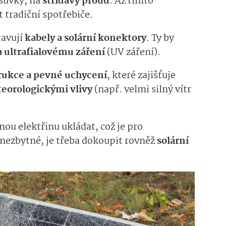
ásuvky, na
střídavý proud
. Až tímto
 tradiční spotřebiče.
tavují
kabely a solární konektory
. Ty by
a ultrafialovému záření
(UV záření).
rukce a pevné uchycení
, které zajišťuje
eorologickými vlivy
(např. velmi silný vítr
ou elektřinu ukládat, což je pro
nezbytné, je třeba dokoupit rovněž
solární