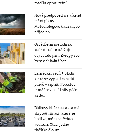
rozdílu oproti tržní...
Nová předpověď na víkend
mění plány.
Meteorologové ukázali, co
přijde po...
Osvědčená metoda po
staletí: Takto udržují
obyvatelé jižní Evropy své
byty v chladu i bez...
Zahrádkář radí: 5 plodin,
které se vyplatí zasadit
právě v srpnu. Porostou
téměř bez jakékoliv péče
až do...
Dálkový klíček od auta má
skrytou funkci, která se
hodí zejména v těchto
vedrech. Stačí jedno
tlačítko dlouze...