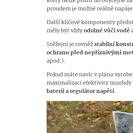
který nelze pustit do obyčejné z
proudem je možné reálně napájet
Další klíčové komponenty předs
měly být vždy
odolné vůči vodě 
Stěžejní je rovněž
stabilní konst
ochranu před nepříznivými met
apod.).
Pokud máte navíc v plánu vyroben
maximalizaci efektivity mnohdy 
baterii a regulátor napětí
.