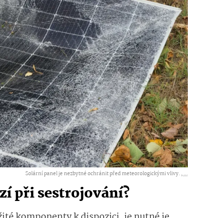
Solární panel je nezbytné ochránit před meteorologickými vlivy. ,
...
í při sestrojování?
ité komponenty k dispozici, je nutné je