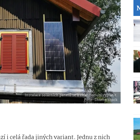
Instalace solárních panelů se u chat nemusí vyplatit.
Foto
: Shutterstock
zí i celá řada jiných variant. Jednu z nich