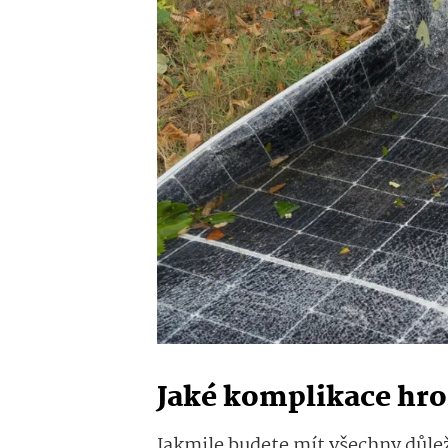
Jaké komplikace hroz
Jakmile budete mít všechny důlež