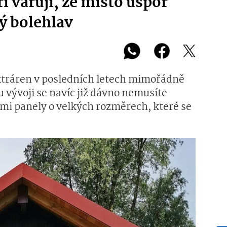
i varují, že místo úspor
ý bolehlav
ektráren v posledních letech mimořádně
 vývoji se navíc již dávno nemusíte
mi panely o velkých rozměrech, které se