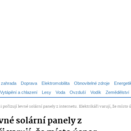
 zahrada
Doprava
Elektromobilita
Obnovitelné zdroje
Energeti
Vytápění a chlazení
Lesy
Voda
Ovzduší
Vodík
Zemědělství
si pořizují levné solární panely z internetu. Elektrikáři varují, že míst
evné solární panely z