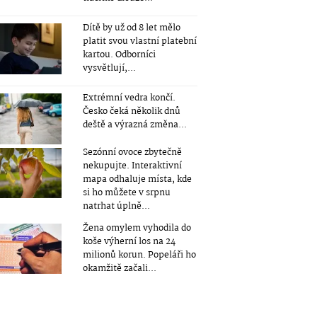
Dítě by už od 8 let mělo
platit svou vlastní platební
kartou. Odborníci
vysvětlují,...
Extrémní vedra končí.
Česko čeká několik dnů
deště a výrazná změna...
Sezónní ovoce zbytečně
nekupujte. Interaktivní
mapa odhaluje místa, kde
si ho můžete v srpnu
natrhat úplně...
Žena omylem vyhodila do
koše výherní los na 24
milionů korun. Popeláři ho
okamžitě začali...