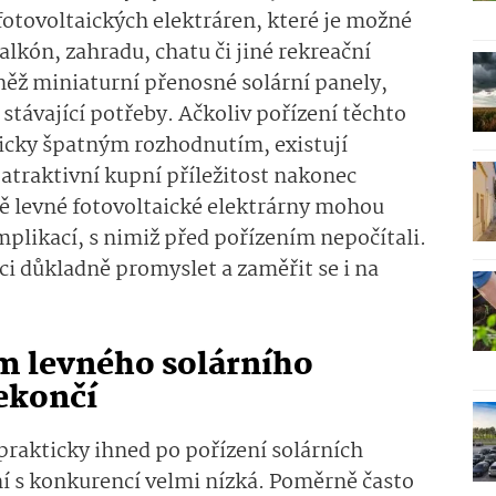
otovoltaických elektráren, které je možné
lkón, zahradu, chatu či jiné rekreační
něž miniaturní přenosné solární panely,
stávající potřeby. Ačkoliv pořízení těchto
icky špatným rozhodnutím, existují
 atraktivní kupní příležitost nakonec
ě levné fotovoltaické elektrárny mohou
plikací, s nimiž před pořízením nepočítali.
ci důkladně promyslet a zaměřit se i na
 levného solárního
ekončí
rakticky ihned po pořízení solárních
ání s konkurencí velmi nízká. Poměrně často