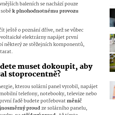
evnějších baleních se nachází pouze
o sobě
k plnohodnotnému provozu
ít ještě o poznání dříve, než se vůbec
voltaické elektrárny napájet první
ybí některý ze stěžejních komponentů,
starat.
dete muset dokoupit, aby
val stoprocentně?
rgie, kterou solární panel vyrobil, napájet
 mobilní telefony, notebooky, televize nebo
 první řadě budete potřebovat
měnič
ejnosměrný proud
ze solárního panelu,