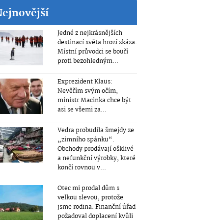
Nejnovější
Jedné z nejkrásnějších
destinací světa hrozí zkáza.
Místní průvodci se bouří
proti bezohledným...
Exprezident Klaus:
Nevěřím svým očím,
ministr Macinka chce být
asi se všemi za...
Vedra probudila šmejdy ze
„zimního spánku“.
Obchody prodávají ošklivé
a nefunkční výrobky, které
končí rovnou v...
Otec mi prodal dům s
velkou slevou, protože
jsme rodina. Finanční úřad
požadoval doplacení kvůli