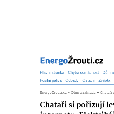
Hlavní stránka
Chytrá domácnost
Dům a
Fosilní paliva
Odpady
Ostatní
Zvířata
EnergoZrouti.cz
»
Dům a zahrada
»
Chataři 
Chataři si pořizují l