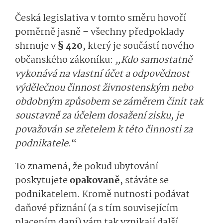
Česká legislativa v tomto směru hovoří
poměrně jasně – všechny předpoklady
shrnuje v
§ 420
, který je součástí nového
občanského zákoníku:
„Kdo samostatně
vykonává na vlastní účet a odpovědnost
výdělečnou činnost živnostenským nebo
obdobným způsobem se záměrem činit tak
soustavně za účelem dosažení zisku, je
považován se zřetelem k této činnosti za
podnikatele
.“
To znamená, že pokud ubytování
poskytujete
opakovaně
, stáváte se
podnikatelem. Kromě nutnosti podávat
daňové přiznání (a s tím souvisejícím
placením daní) vám tak vznikají další