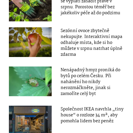
se vyplatí zasadit právě v
srpnu. Porostou téměř bez
jakékoliv péče až do podzimu
Sezónní ovoce zbytečně
nekupujte. Interaktivní mapa
odhaluje místa, kde si ho
můžete v srpnu natrhat úplně
zdarma
Nenápadný hmyz proniká do
bytů po celém Česku. Při
nahánění ho nikdy
nerozmáčkněte, jinak si
zamoříte celý byt
Společnost IKEA navrhla „tiny
house“ o rozloze 34 m², aby
pomohla lidem bez peněz