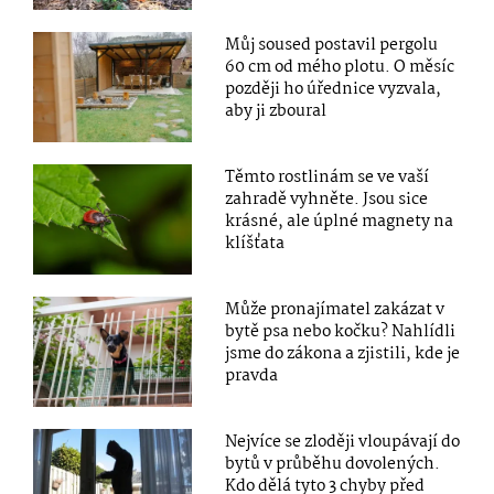
Můj soused postavil pergolu
60 cm od mého plotu. O měsíc
později ho úřednice vyzvala,
aby ji zboural
Těmto rostlinám se ve vaší
zahradě vyhněte. Jsou sice
krásné, ale úplné magnety na
klíšťata
Může pronajímatel zakázat v
bytě psa nebo kočku? Nahlídli
jsme do zákona a zjistili, kde je
pravda
Nejvíce se zloději vloupávají do
bytů v průběhu dovolených.
Kdo dělá tyto 3 chyby před