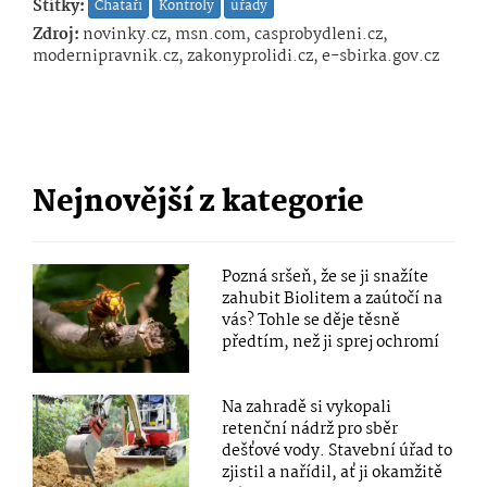
Štítky:
Chataři
Kontroly
úřady
Zdroj:
novinky.cz, msn.com, casprobydleni.cz,
modernipravnik.cz, zakonyprolidi.cz, e-sbirka.gov.cz
Nejnovější z kategorie
Pozná sršeň, že se ji snažíte
zahubit Biolitem a zaútočí na
vás? Tohle se děje těsně
předtím, než ji sprej ochromí
Na zahradě si vykopali
retenční nádrž pro sběr
dešťové vody. Stavební úřad to
zjistil a nařídil, ať ji okamžitě