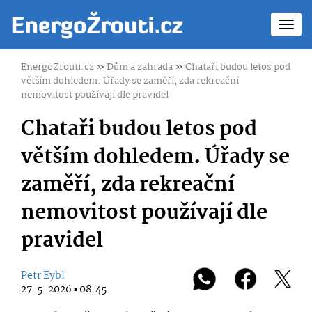
Toggl
navig
EnergoZrouti.cz
»
Dům a zahrada
»
Chataři budou letos pod
větším dohledem. Úřady se zaměří, zda rekreační
nemovitost používají dle pravidel
Chataři budou letos pod
větším dohledem. Úřady se
zaměří, zda rekreační
nemovitost používají dle
pravidel
Petr Eybl
27. 5. 2026 ▪ 08:45