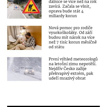
dálnice se více než na rok
zavírá. Začala se vlnit,
oprava bude stát 4
miliardy korun
Nová pomoc pro rodiče
vysokoškoláky. Od září
budou mít nárok na více
než 7 tisíc korun měsíčně
od státu
První výhled meteorologů
na letošní zimu nepotěší.
Nejdřív Česko zažije
překvapivý extrém, pak
udeří mrazivý obrat