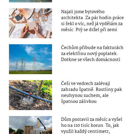
Najali jsme bytového
architekta. Za pár hodin práce
si řekl o víc, než já vydělám za
měsíc. Prý se držel při zemi
Čechům přibude na fakturách
za elektřinu nový poplatek.
Dotkne se všech domácností
Češi ve vedrech zalévají
zahradu špatně. Rostliny pak
neuhynou suchem, ale
špatnou zálivkou
Dům postavil za měsíc a vyšel
ho na 110 tisíc korun. To, jak
využil každý centimetr,