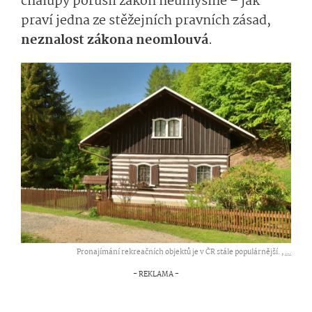
chalupy porušil zákon neúmyslně – jak
praví jedna ze stěžejních pravních zásad,
neznalost zákona neomlouvá
.
Pronajímání rekreačních objektů je v ČR stále populárnější. ,
...