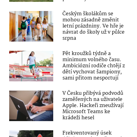
Českým školákům se
mohou zásadně změnit
letní prázdniny. Ve hře je
návrat do školy už v půlce
srpna
Pět kroužků týdně a
minimum volného času.
Ambiciózní rodiče chtějí z
dětí vychovat šampiony,
sami přitom nesportují
V Česku přibývá podvodů
zaměřených na uživatele
Apple. Hackeři zneužívají
Microsoft Teams ke
krádeži hesel
Frekventovaný úsek