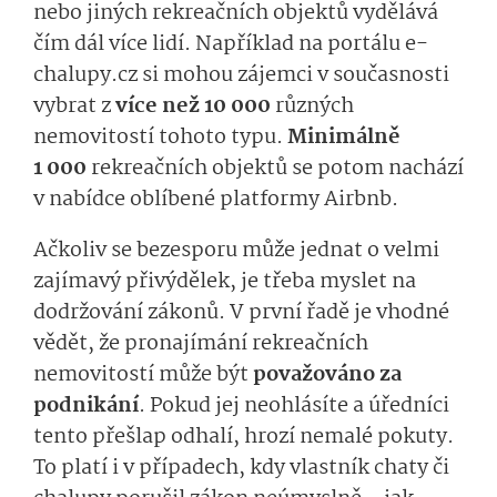
nebo jiných rekreačních objektů vydělává
čím dál více lidí. Například na portálu e-
chalupy.cz si mohou zájemci v současnosti
vybrat z
více než 10 000
různých
nemovitostí tohoto typu.
Minimálně
1 000
rekreačních objektů se potom nachází
v nabídce oblíbené platformy Airbnb.
Ačkoliv se bezesporu může jednat o velmi
zajímavý přivýdělek, je třeba myslet na
dodržování zákonů. V první řadě je vhodné
vědět, že pronajímání rekreačních
nemovitostí může být
považováno za
podnikání
. Pokud jej neohlásíte a úředníci
tento přešlap odhalí, hrozí nemalé pokuty.
To platí i v případech, kdy vlastník chaty či