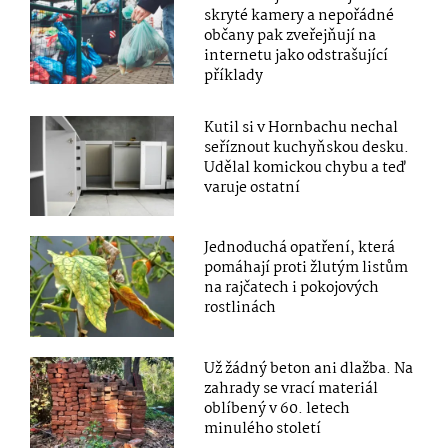
skryté kamery a nepořádné
občany pak zveřejňují na
internetu jako odstrašující
příklady
Kutil si v Hornbachu nechal
seříznout kuchyňskou desku.
Udělal komickou chybu a teď
varuje ostatní
Jednoduchá opatření, která
pomáhají proti žlutým listům
na rajčatech i pokojových
rostlinách
Už žádný beton ani dlažba. Na
zahrady se vrací materiál
oblíbený v 60. letech
minulého století