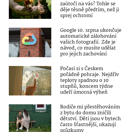
zaútočí na vás? Tohle se
děje těsně předtím, než ji
sprej ochromí
Google 10. srpna ukončuje
automatické zálohování
vašich fotografií. Zde je
návod, co musíte udělat
pro jejich zachování
Počasí si s Českem
pořádně pohraje. Nejdřív
teploty spadnou o 10
stupňů, koncem týdne
udeří úmorná výheň
Rodiče mi přestěhováním
z bytu do domu zničili
dětství. Děti jsou v bytech
často šťastnější, ukazují
průzkumy