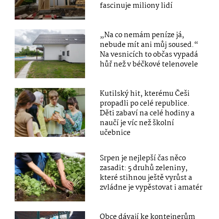
fascinuje miliony lidí
„Na co nemám peníze já,
nebude mít ani můj soused.“
Na vesnicích to občas vypadá
hůř než v béčkové telenovele
Kutilský hit, kterému Češi
propadli po celé republice.
Děti zabaví na celé hodiny a
naučí je víc než školní
učebnice
Srpen je nejlepší čas něco
zasadit: 5 druhů zeleniny,
které stihnou ještě vyrůst a
zvládne je vypěstovat i amatér
Obce dávají ke kontejnerům