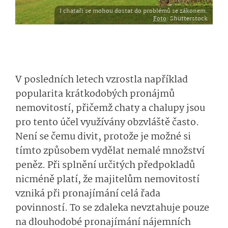
I chataři se mohou dostat do problémů se zákonem.
Foto
: Shutterstock
V posledních letech vzrostla například
popularita krátkodobých pronájmů
nemovitostí, přičemž chaty a chalupy jsou
pro tento účel využívány obzvláště často.
Není se čemu divit, protože je možné si
tímto způsobem vydělat nemalé množství
peněz. Při splnění určitých předpokladů
nicméně platí, že majitelům nemovitostí
vzniká při pronajímání celá řada
povinností. To se zdaleka nevztahuje pouze
na dlouhodobé pronajímání nájemních