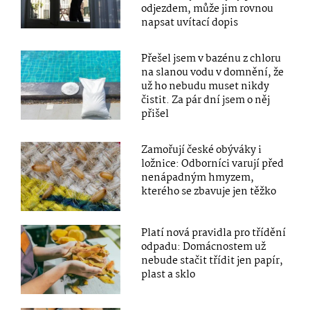
odjezdem, může jim rovnou
napsat uvítací dopis
Přešel jsem v bazénu z chloru
na slanou vodu v domnění, že
už ho nebudu muset nikdy
čistit. Za pár dní jsem o něj
přišel
Zamořují české obýváky i
ložnice: Odborníci varují před
nenápadným hmyzem,
kterého se zbavuje jen těžko
Platí nová pravidla pro třídění
odpadu: Domácnostem už
nebude stačit třídit jen papír,
plast a sklo