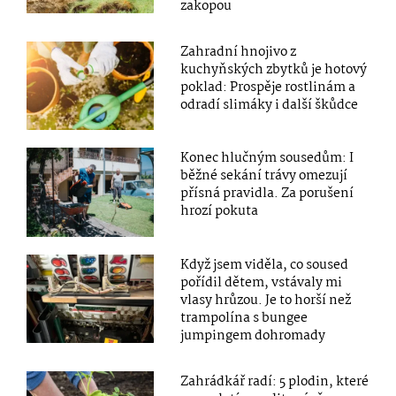
zakopou
Zahradní hnojivo z
kuchyňských zbytků je hotový
poklad: Prospěje rostlinám a
odradí slimáky i další škůdce
Konec hlučným sousedům: I
běžné sekání trávy omezují
přísná pravidla. Za porušení
hrozí pokuta
Když jsem viděla, co soused
pořídil dětem, vstávaly mi
vlasy hrůzou. Je to horší než
trampolína s bungee
jumpingem dohromady
Zahrádkář radí: 5 plodin, které