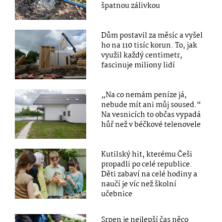
špatnou zálivkou
Dům postavil za měsíc a vyšel
ho na 110 tisíc korun. To, jak
využil každý centimetr,
fascinuje miliony lidí
„Na co nemám peníze já,
nebude mít ani můj soused.“
Na vesnicích to občas vypadá
hůř než v béčkové telenovele
Kutilský hit, kterému Češi
propadli po celé republice.
Děti zabaví na celé hodiny a
naučí je víc než školní
učebnice
Srpen je nejlepší čas něco