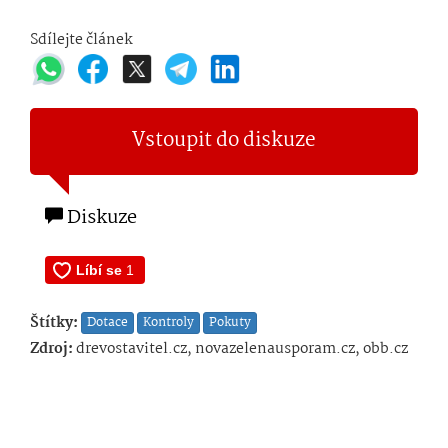
Sdílejte článek
Vstoupit do diskuze
Diskuze
Štítky:
Dotace
Kontroly
Pokuty
Zdroj:
drevostavitel.cz, novazelenausporam.cz, obb.cz