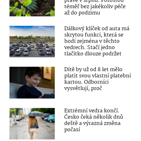
právě v srpnu. Porostou
téměř bez jakékoliv péče
až do podzimu
Dálkový klíček od auta má
skrytou funkci, která se
hodí zejména v těchto
vedrech. Stačí jedno
tlačítko dlouze podržet
Dítě by už od 8 let mělo
platit svou vlastní platební
kartou. Odborníci
vysvětlují, proč
Extrémní vedra končí.
Česko čeká několik dnů
deště a výrazná změna
počasí