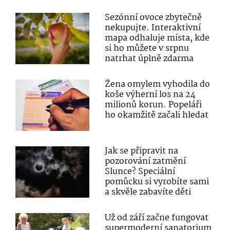
Sezónní ovoce zbytečně
nekupujte. Interaktivní
mapa odhaluje místa, kde
si ho můžete v srpnu
natrhat úplně zdarma
Žena omylem vyhodila do
koše výherní los na 24
milionů korun. Popeláři
ho okamžitě začali hledat
Jak se připravit na
pozorování zatmění
Slunce? Speciální
pomůcku si vyrobíte sami
a skvěle zabavíte děti
Už od září začne fungovat
supermoderní sanatorium