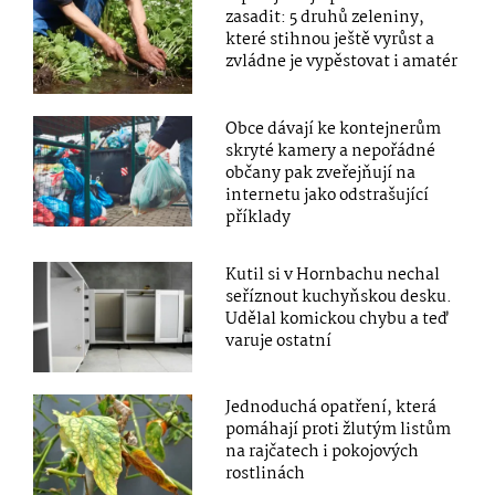
zasadit: 5 druhů zeleniny,
které stihnou ještě vyrůst a
zvládne je vypěstovat i amatér
Obce dávají ke kontejnerům
skryté kamery a nepořádné
občany pak zveřejňují na
internetu jako odstrašující
příklady
Kutil si v Hornbachu nechal
seříznout kuchyňskou desku.
Udělal komickou chybu a teď
varuje ostatní
Jednoduchá opatření, která
pomáhají proti žlutým listům
na rajčatech i pokojových
rostlinách