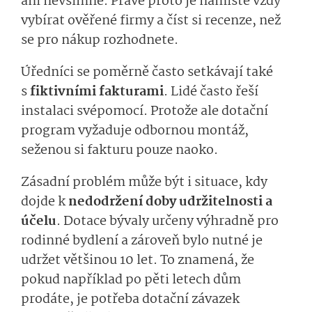
ani nevšimne. Právě proto je namístě vždy
vybírat ověřené firmy a číst si recenze, než
se pro nákup rozhodnete.
Úředníci se poměrně často setkávají také
s
fiktivními fakturami
. Lidé často řeší
instalaci svépomocí. Protože ale dotační
program vyžaduje odbornou montáž,
seženou si fakturu pouze naoko.
Zásadní problém může být i situace, kdy
dojde k
nedodržení doby udržitelnosti a
účelu
. Dotace bývaly určeny výhradně pro
rodinné bydlení a zároveň bylo nutné je
udržet většinou 10 let. To znamená, že
pokud například po pěti letech dům
prodáte, je potřeba dotační závazek