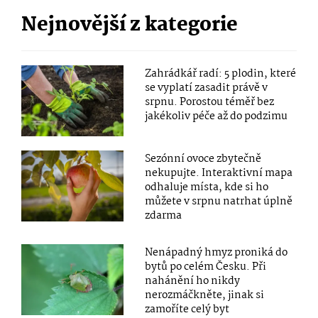
Nejnovější z kategorie
Zahrádkář radí: 5 plodin, které
se vyplatí zasadit právě v
srpnu. Porostou téměř bez
jakékoliv péče až do podzimu
Sezónní ovoce zbytečně
nekupujte. Interaktivní mapa
odhaluje místa, kde si ho
můžete v srpnu natrhat úplně
zdarma
Nenápadný hmyz proniká do
bytů po celém Česku. Při
nahánění ho nikdy
nerozmáčkněte, jinak si
zamoříte celý byt