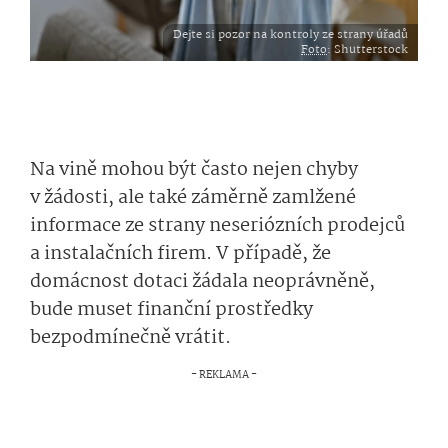
Dejte si pozor na kontroly ze strany úřadů
Foto
: Shutterstock
Na vině mohou být často nejen chyby
v žádosti, ale také záměrně zamlžené
informace ze strany neseriózních prodejců
a instalačních firem. V případě, že
domácnost dotaci žádala neoprávněně,
bude muset finanční prostředky
bezpodmínečně vrátit.