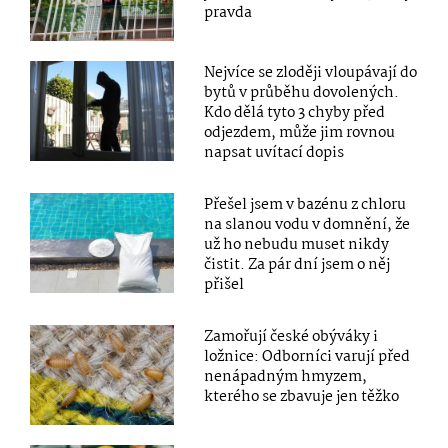
pravda
Nejvíce se zloději vloupávají do
bytů v průběhu dovolených.
Kdo dělá tyto 3 chyby před
odjezdem, může jim rovnou
napsat uvítací dopis
Přešel jsem v bazénu z chloru
na slanou vodu v domnění, že
už ho nebudu muset nikdy
čistit. Za pár dní jsem o něj
přišel
Zamořují české obýváky i
ložnice: Odborníci varují před
nenápadným hmyzem,
kterého se zbavuje jen těžko