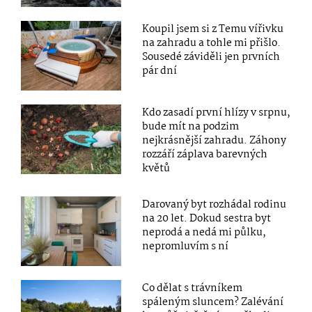
Koupil jsem si z Temu vířivku
na zahradu a tohle mi přišlo.
Sousedé záviděli jen prvních
pár dní
Kdo zasadí první hlízy v srpnu,
bude mít na podzim
nejkrásnější zahradu. Záhony
rozzáří záplava barevných
květů
Darovaný byt rozhádal rodinu
na 20 let. Dokud sestra byt
neprodá a nedá mi půlku,
nepromluvím s ní
Co dělat s trávníkem
spáleným sluncem? Zalévání