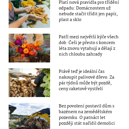
Platí nová pravidla pro třídění
odpadu: Domácnostem už
nebude stačit třídit jen papír,
plast a sklo
Patří mezi největší kýče všech
dob. Češi je přesto s koncem
léta znovu vytahují a dělají z
nich chloubu zahrady
Právě teď je ideální čas
nakoupit palivové dřevo. Za
pár týdnů může být pozdě,
ceny raketově vystřelí
Bez povolení postavil dům s
bazénem na zemědělském
pozemku. O patnáct let
později stát nařídil demolici