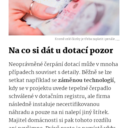
Kromě celé částky je třeba zaplatit i penále ,
...
Na co si dát u dotací pozor
Neoprávněné čerpání dotací může v mnoha
případech souviset s detaily. Běžně se lze
setkat například se
záměnou technologií
,
kdy se v projektu uvede tepelné čerpadlo
schválené v dotačním registru, ale firma
následně instaluje necertifikovanou
náhradu a pouze na ni nalepí jiný štítek.
Majitel domácnosti si pak tohoto rozdílu