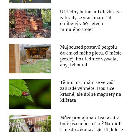
Už žádný beton ani dlažba. Na
zahrady se vrací materiál
oblíbený v 60. letech
minulého století
Můj soused postavil pergolu
60 cm od mého plotu. O měsíc
později ho úřednice vyzvala,
aby ji zboural
Těmto rostlinám se ve vaší
zahradě vyhněte. Jsou sice
krásné, ale úplné magnety na
klíšťata
Může pronajímatel zakázat v
bytě psa nebo kočku? Nahlídli
jsme do zákona a zjistili, kde je