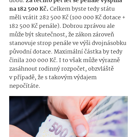
dobu.
Za těchto pět let se penále vyšplhá
na 182 500 Kč.
Celkem byste tedy státu
měli vrátit 282 500 Kč (100 000 Kč dotace +
182 500 Kč penále). Dobrou zprávou ale
může být skutečnost, že zákon zároveň
stanovuje strop penále ve výši dvojnásobku
původní dotace. Maximální částka by tedy
činila 200 000 Kč. I to však může výrazně
zasáhnout rodinný rozpočet, obzvláště
v případě, že s takovým výdajem
nepočítáte.