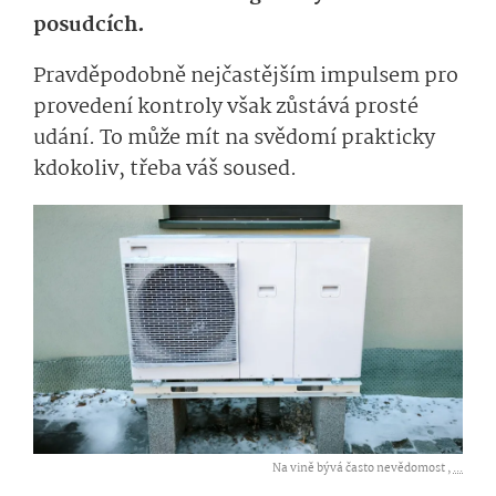
posudcích.
Pravděpodobně nejčastějším impulsem pro
provedení kontroly však zůstává prosté
udání. To může mít na svědomí prakticky
kdokoliv, třeba váš soused.
Na vině bývá často nevědomost ,
...