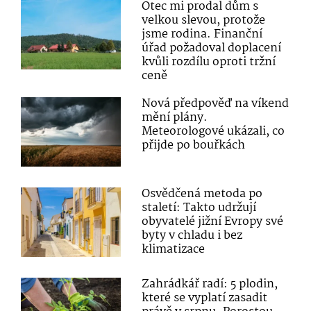
Otec mi prodal dům s
velkou slevou, protože
jsme rodina. Finanční
úřad požadoval doplacení
kvůli rozdílu oproti tržní
ceně
Nová předpověď na víkend
mění plány.
Meteorologové ukázali, co
přijde po bouřkách
Osvědčená metoda po
staletí: Takto udržují
obyvatelé jižní Evropy své
byty v chladu i bez
klimatizace
Zahrádkář radí: 5 plodin,
které se vyplatí zasadit