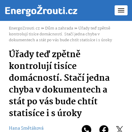
Toggl
navig
EnergoZrouti.cz
»
Dům a zahrada
»
Úřady teď zpětně
kontrolují tisíce domácností. Stačí jedna chyba v
dokumentech a stát po vás bude chtít statisíce i s úroky
Úřady teď zpětně
kontrolují tisíce
domácností. Stačí jedna
chyba v dokumentech a
stát po vás bude chtít
statisíce i s úroky
Hana Smětáková