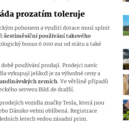
áda prozatím toleruje
rickým pohonem a využití dotace musí splnit
oň
šestiměsíční používání takového
kologický bonus 6 000 eur od státu a také
době používání prodají. Prodejci navíc
la vykupují jelikož je za výhodné ceny a
skandinávských zemích
. Ve většině případů
eckého serveru Bild.de dražší.
prodejích vozidla značky Tesla, která jsou
nebo Dánsko velmi oblíbená. Registrace
ledních letech vedou zásadní prim.