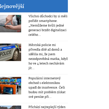
Nejnovější
Všichni důchodci by si měli
pořídit smartphone.
„Nemůžeme kvůli jedné
generaci brzdit digitalizaci
celého...
Městská policie mi
přivedla dítě až domů a
sdělila mi, že jsem
nezodpovědná matka, když
ho ve 4 letech nechávám
jít...
Populární internetový
obchod s elektronikou
upadl do insolvence. Češi
budou mít problém získat
své peníze při...
Přichází nejteplejší týden