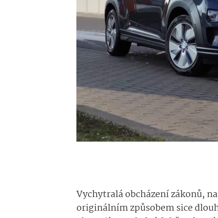
Vychytralá obcházení zákonů, nař
originálním způsobem sice dlou