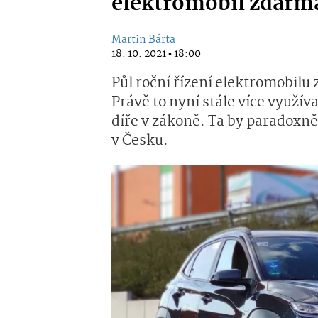
elektromobil zdarma 
Martin Bárta
18. 10. 2021 ▪ 18:00
Půl roční řízení elektromobilu
Právě to nyní stále více využív
díře v zákoně. Ta by paradoxně
v Česku.