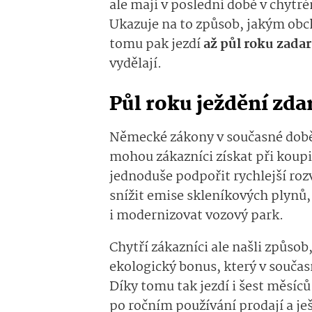
ale mají v poslední době v chytr
Ukazuje na to způsob, jakým obc
tomu pak jezdí
až půl roku zada
vydělají.
Půl roku ježdění zda
Německé zákony v současné době
mohou zákazníci získat při koupi
jednoduše podpořit rychlejší ro
snížit emise skleníkových plynů
i modernizovat vozový park.
Chytří zákazníci ale našli způsob
ekologický bonus, který v součas
Díky tomu tak jezdí i šest měsíc
po ročním používání prodají a ješ