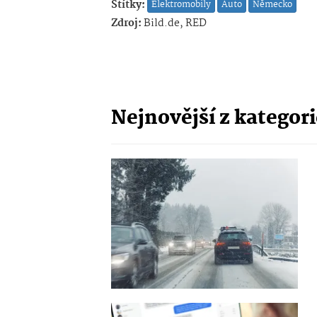
Štítky:
Elektromobily
Auto
Německo
Zdroj:
Bild.de, RED
Nejnovější z kategor