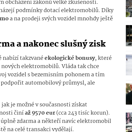
ém obcházení zákonů velké zkušenosti.
házejí podmínky dotací elektromobilů. Díky
rmo
a na prodeji svých vozidel mnohdy ještě
rma a nakonec slušný zisk
 nabízí takzvané
ekologické bonusy
, které
 nových elektromobilů. Vláda tak chce
zvoj vozidel s bezemisním pohonem a tím
, podpořit automobilový průmysl, ale
, jak je možné v současnosti získat
nosti činí
až 9570 eur
(cca 243 tisíc korun).
ů úplně zdarma a někteří navíc elektromobil
tě na celé transakci vydělají.