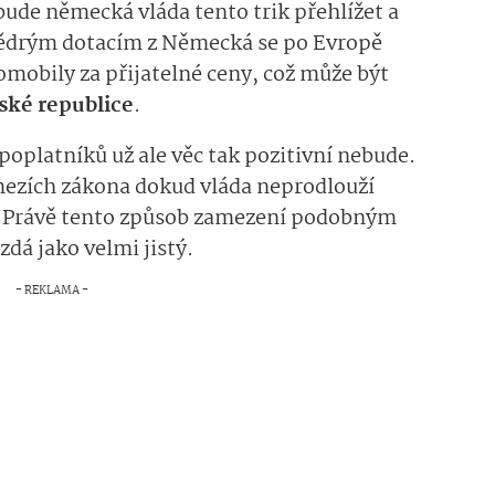
bude německá vláda tento trik přehlížet a
y štědrým dotacím z Německá se po Evropě
tromobily za přijatelné ceny, což může být
eské republice
.
oplatníků už ale věc tak pozitivní nebude.
 mezích zákona dokud vláda neprodlouží
. Právě tento způsob zamezení podobným
dá jako velmi jistý.