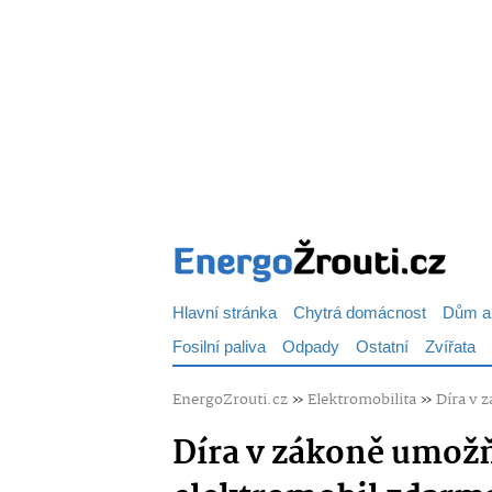
Hlavní stránka
Chytrá domácnost
Dům a
Fosilní paliva
Odpady
Ostatní
Zvířata
EnergoZrouti.cz
»
Elektromobilita
»
Díra v 
Díra v zákoně umožňu