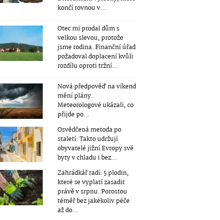
končí rovnou v...
Otec mi prodal dům s
velkou slevou, protože
jsme rodina. Finanční úřad
požadoval doplacení kvůli
rozdílu oproti tržní...
Nová předpověď na víkend
mění plány.
Meteorologové ukázali, co
přijde po...
Osvědčená metoda po
staletí: Takto udržují
obyvatelé jižní Evropy své
byty v chladu i bez...
Zahrádkář radí: 5 plodin,
které se vyplatí zasadit
právě v srpnu. Porostou
téměř bez jakékoliv péče
až do...