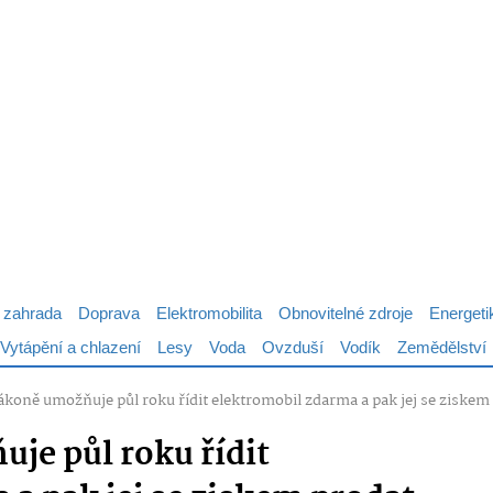
 zahrada
Doprava
Elektromobilita
Obnovitelné zdroje
Energeti
Vytápění a chlazení
Lesy
Voda
Ovzduší
Vodík
Zemědělství
zákoně umožňuje půl roku řídit elektromobil zdarma a pak jej se ziskem
je půl roku řídit