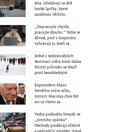
léta: Očekávají se dvě
horké špičky, které
zasáhnou většinu...
„Nepracujte chytře,
pracujte dlouho.“ Tohle je
důvod, proč v korporátu
vyhrávají ti, kteří se...
Jedné z nejkrásnějších
destinací světa hrozí zkáza.
Místní průvodci se bouří
proti bezohledným...
Exprezident Klaus:
Nevěřím svým očím,
ministr Macinka chce být
asi se všemi za...
Vedra probudila šmejdy ze
„zimního spánku“.
Obchody prodávají ošklivé
a nefunkční výrobky, které