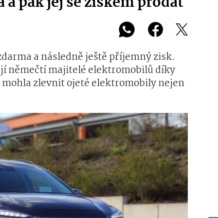
a pak jej se ziskem prodat
 zdarma a následně ještě příjemný zisk.
ají němečtí majitelé elektromobilů díky
 mohla zlevnit ojeté elektromobily nejen