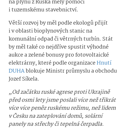
na plynu z Ruska měly pomoci
i tuzemskému stavebnictví.
Větší rozvoj by měl podle ekologů přijít
i v oblasti bioplynových stanic na
komunální odpad či větrných turbín. Stát
by měl také co nejdříve spustit výhodné
aukce a zelené bonusy pro fotovoltaické
elektrárny, které podle organizace
Hnutí
DUHA
blokuje Ministr průmyslu a obchodu
Jozef Síkela.
„Od začátku ruské agrese proti Ukrajině
před osmi lety jsme poslali více než třikrát
více více peněz ruskému režimu, než lidem
v Česku na zateplování domů, solární
panely na střechy či tepelná čerpadla.