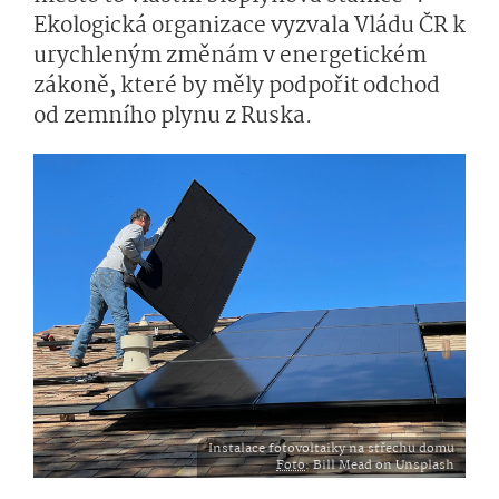
Ekologická organizace vyzvala Vládu ČR k
urychleným změnám v energetickém
zákoně, které by měly podpořit odchod
od zemního plynu z Ruska.
Instalace fotovoltaiky na střechu domu
Foto
: Bill Mead on Unsplash