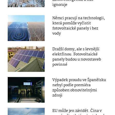
ignoruje
Němci pracují na technologii,
která pomůže vyčistit
fotovoltaické panely i bez
vody
Dražší domy, ale s levnější
elektřinou. Fotovoltaické
panely budou u novostaveb
povinné
Výpadek proudu ve Španělsku
nebyl podle premiéra
způsoben obnovitelnými
zdroji
EU může jen závidět. Čína v