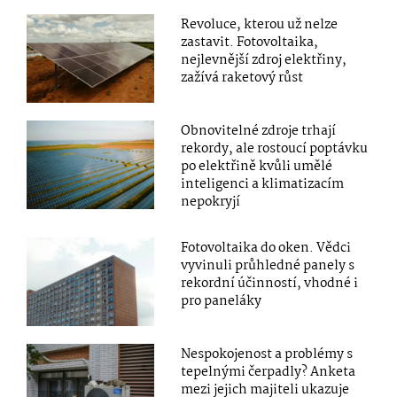
Revoluce, kterou už nelze
zastavit. Fotovoltaika,
nejlevnější zdroj elektřiny,
zažívá raketový růst
Obnovitelné zdroje trhají
rekordy, ale rostoucí poptávku
po elektřině kvůli umělé
inteligenci a klimatizacím
nepokryjí
Fotovoltaika do oken. Vědci
vyvinuli průhledné panely s
rekordní účinností, vhodné i
pro paneláky
Nespokojenost a problémy s
tepelnými čerpadly? Anketa
mezi jejich majiteli ukazuje