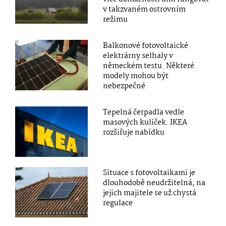
v takzvaném ostrovním
režimu
Balkonové fotovoltaické
elektrárny selhaly v
německém testu. Některé
modely mohou být
nebezpečné
Tepelná čerpadla vedle
masových kuliček. IKEA
rozšiřuje nabídku
Situace s fotovoltaikami je
dlouhodobě neudržitelná, na
jejich majitele se už chystá
regulace