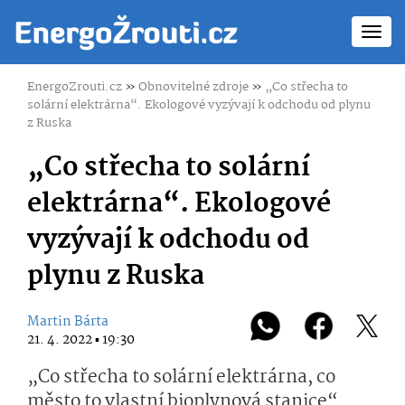
Toggl
navig
EnergoZrouti.cz
»
Obnovitelné zdroje
»
„Co střecha to
solární elektrárna“. Ekologové vyzývají k odchodu od plynu
z Ruska
„Co střecha to solární
elektrárna“. Ekologové
vyzývají k odchodu od
plynu z Ruska
Martin Bárta
21. 4. 2022 ▪ 19:30
„Co střecha to solární elektrárna, co
město to vlastní bioplynová stanice“.