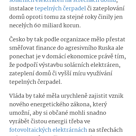
solárních elektráren na střechách domů
,
instalace
tepelných čerpadel
či zateplování
domů oproti tomu za stejné roky činily jen
necelých 60 miliard korun.
Česko by tak podle organizace mělo přestat
směřovat finance do agresivního Ruska ale
ponechat je v domácí ekonomice právě tím,
že podpoří výstavbu solárních elektráren,
zateplení domů či vyšší míru využívání
tepelných čerpadel.
Vláda by také měla urychleně zajistit vznik
nového energetického zákona, který
umožní, aby si občané mohli snadno
vyrábět čistou energii třeba ve
fotovoltaických elektrárnách
na střechách