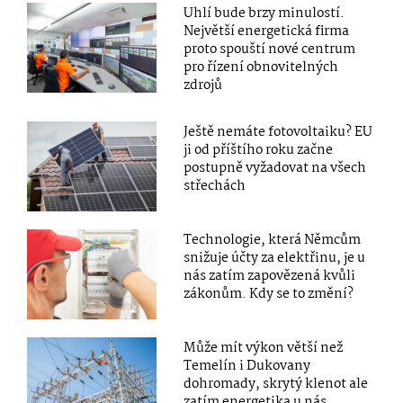
Uhlí bude brzy minulostí.
Největší energetická firma
proto spouští nové centrum
pro řízení obnovitelných
zdrojů
Ještě nemáte fotovoltaiku? EU
ji od příštího roku začne
postupně vyžadovat na všech
střechách
Technologie, která Němcům
snižuje účty za elektřinu, je u
nás zatím zapovězená kvůli
zákonům. Kdy se to změní?
Může mít výkon větší než
Temelín i Dukovany
dohromady, skrytý klenot ale
zatím energetika u nás