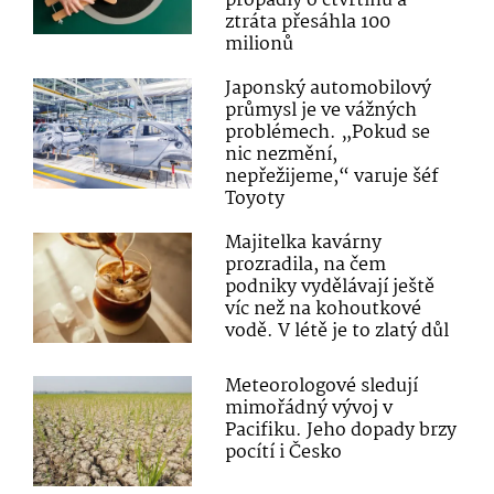
propadly o čtvrtinu a
ztráta přesáhla 100
milionů
Japonský automobilový
průmysl je ve vážných
problémech. „Pokud se
nic nezmění,
nepřežijeme,“ varuje šéf
Toyoty
Majitelka kavárny
prozradila, na čem
podniky vydělávají ještě
víc než na kohoutkové
vodě. V létě je to zlatý důl
Meteorologové sledují
mimořádný vývoj v
Pacifiku. Jeho dopady brzy
pocítí i Česko