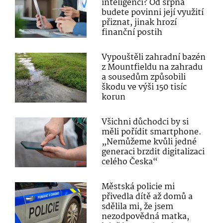
inteligenci? Od srpna
budete povinni její využití
přiznat, jinak hrozí
finanční postih
Vypouštěli zahradní bazén
z Mountfieldu na zahradu
a sousedům způsobili
škodu ve výši 150 tisíc
korun
Všichni důchodci by si
měli pořídit smartphone.
„Nemůžeme kvůli jedné
generaci brzdit digitalizaci
celého Česka“
Městská policie mi
přivedla dítě až domů a
sdělila mi, že jsem
nezodpovědná matka,