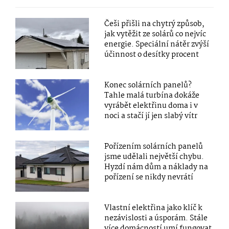
Češi přišli na chytrý způsob,
jak vytěžit ze solárů co nejvíc
energie. Speciální nátěr zvýší
účinnost o desítky procent
Konec solárních panelů?
Tahle malá turbína dokáže
vyrábět elektřinu doma i v
noci a stačí jí jen slabý vítr
Pořízením solárních panelů
jsme udělali největší chybu.
Hyzdí nám dům a náklady na
pořízení se nikdy nevrátí
Vlastní elektřina jako klíč k
nezávislosti a úsporám. Stále
více domácností umí fungovat