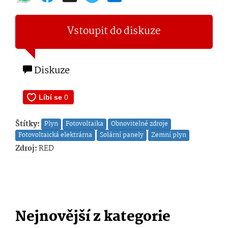
Vstoupit do diskuze
Diskuze
Štítky:
Plyn
Fotovoltaika
Obnovitelné zdroje
Fotovoltaická elektrárna
Solární panely
Zemní plyn
Zdroj:
RED
Nejnovější z kategorie