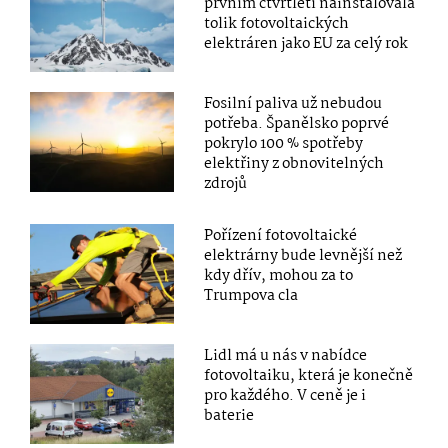
prvním čtvrtletí nainstalovala
tolik fotovoltaických
elektráren jako EU za celý rok
Fosilní paliva už nebudou
potřeba. Španělsko poprvé
pokrylo 100 % spotřeby
elektřiny z obnovitelných
zdrojů
Pořízení fotovoltaické
elektrárny bude levnější než
kdy dřív, mohou za to
Trumpova cla
Lidl má u nás v nabídce
fotovoltaiku, která je konečně
pro každého. V ceně je i
baterie