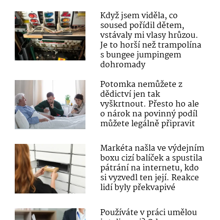
Když jsem viděla, co
soused pořídil dětem,
vstávaly mi vlasy hrůzou.
Je to horší než trampolína
s bungee jumpingem
dohromady
Potomka nemůžete z
dědictví jen tak
vyškrtnout. Přesto ho ale
o nárok na povinný podíl
můžete legálně připravit
Markéta našla ve výdejním
boxu cizí balíček a spustila
pátrání na internetu, kdo
si vyzvedl ten její. Reakce
lidí byly překvapivé
Používáte v práci umělou