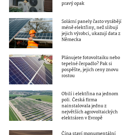
pravý opak
Solární panely často vyrábějí
méně elektřiny, než slibují
jejich výrobci, ukazují data z
Německa
Plánujete fotovoltaiku nebo
tepelné čerpadlo? Pak si
pospěšte, jejich ceny znovu
rostou
Obilí i elektřina na jednom
poli. Česká firma
nainstalovala jednu z
největších agrovoltaických
elektráren v Evropě
Čína staví monumentální