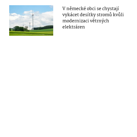
V německé obci se chystají
vykácet desítky stromů kvůli
modernizaci větrných
elektráren