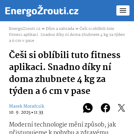
Toggl
navig
EnergoZrouti.cz
»
Dům a zahrada
»
Češi si oblíbili tuto
fitness aplikaci. Snadno díky ní doma zhubnete 4 kg za týden
a 6 cm v pase
Češi si oblíbili tuto fitness
aplikaci. Snadno díky ní
doma zhubnete 4 kg za
týden a 6 cm v pase
Marek Morafcsik
10. 9. 2025 ▪ 11:33
Moderní technologie mění způsob, jak
přistupujeme k pohybu a zdravému