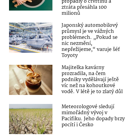
propadly o čtvrtinu a
ztráta přesáhla 100
milionů
Japonský automobilový
průmysl je ve vážných
problémech. „Pokud se
nic nezmění,
nepřežijeme,“ varuje šéf
Toyoty
Majitelka kavárny
prozradila, na čem
podniky vydělávají ještě
víc než na kohoutkové
vodě. V létě je to zlatý důl
Meteorologové sledují
mimořádný vývoj v
Pacifiku. Jeho dopady brzy
pocítí i Česko