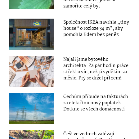
zamoříte celý byt
Společnost IKEA navrhla „tiny
house“ o rozloze 34 m², aby
pomohla lidem bez peněz
Najali jsme bytového
architekta. Za pár hodin práce
si řekl o víc, než já vydělám za
měsíc. Prý se držel při zemi
Čechům přibude na fakturách
za elektřinu nový poplatek.
Dotkne se všech domácností
Češi ve vedrech zalévají