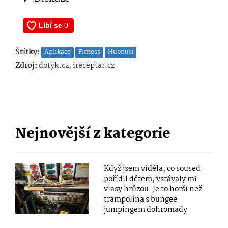
Štítky:
Aplikace
Fitness
Hubnutí
Zdroj:
dotyk.cz, ireceptar.cz
Nejnovější z kategorie
Když jsem viděla, co soused
pořídil dětem, vstávaly mi
vlasy hrůzou. Je to horší než
trampolína s bungee
jumpingem dohromady