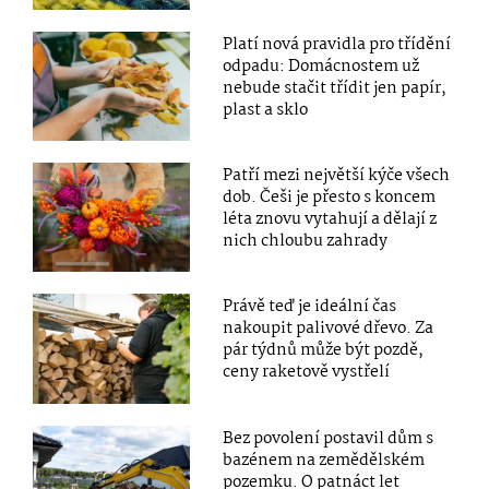
Platí nová pravidla pro třídění
odpadu: Domácnostem už
nebude stačit třídit jen papír,
plast a sklo
Patří mezi největší kýče všech
dob. Češi je přesto s koncem
léta znovu vytahují a dělají z
nich chloubu zahrady
Právě teď je ideální čas
nakoupit palivové dřevo. Za
pár týdnů může být pozdě,
ceny raketově vystřelí
Bez povolení postavil dům s
bazénem na zemědělském
pozemku. O patnáct let