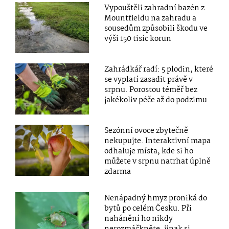
Vypouštěli zahradní bazén z
Mountfieldu na zahradu a
sousedům způsobili škodu ve
výši 150 tisíc korun
Zahrádkář radí: 5 plodin, které
se vyplatí zasadit právě v
srpnu. Porostou téměř bez
jakékoliv péče až do podzimu
Sezónní ovoce zbytečně
nekupujte. Interaktivní mapa
odhaluje místa, kde si ho
můžete v srpnu natrhat úplně
zdarma
Nenápadný hmyz proniká do
bytů po celém Česku. Při
nahánění ho nikdy
nerozmáčkněte, jinak si