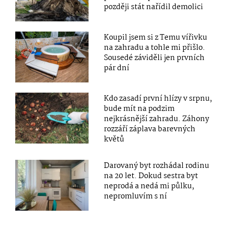
později stát nařídil demolici
Koupil jsem si z Temu vířivku
na zahradu a tohle mi přišlo.
Sousedé záviděli jen prvních
pár dní
Kdo zasadí první hlízy v srpnu,
bude mít na podzim
nejkrásnější zahradu. Záhony
rozzáří záplava barevných
květů
Darovaný byt rozhádal rodinu
na 20 let. Dokud sestra byt
neprodá a nedá mi půlku,
nepromluvím s ní