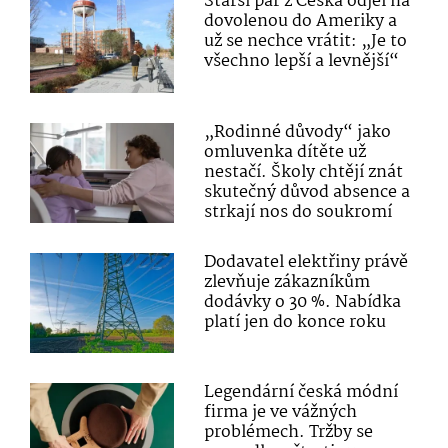
Starší pár z Česka odjel na
dovolenou do Ameriky a
už se nechce vrátit: „Je to
všechno lepší a levnější“
„Rodinné důvody“ jako
omluvenka dítěte už
nestačí. Školy chtějí znát
skutečný důvod absence a
strkají nos do soukromí
Dodavatel elektřiny právě
zlevňuje zákazníkům
dodávky o 30 %. Nabídka
platí jen do konce roku
Legendární česká módní
firma je ve vážných
problémech. Tržby se