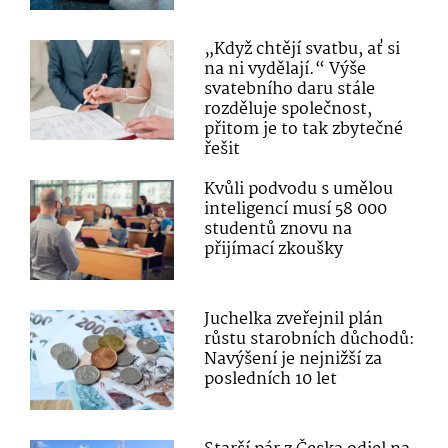
„Když chtějí svatbu, ať si
na ni vydělají.“ Výše
svatebního daru stále
rozděluje společnost,
přitom je to tak zbytečné
řešit
Kvůli podvodu s umělou
inteligencí musí 58 000
studentů znovu na
přijímací zkoušky
Juchelka zveřejnil plán
růstu starobních důchodů:
Navýšení je nejnižší za
posledních 10 let