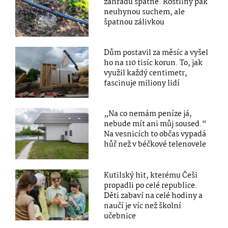
zahradu špatně. Rostliny pak
neuhynou suchem, ale
špatnou zálivkou
Dům postavil za měsíc a vyšel
ho na 110 tisíc korun. To, jak
využil každý centimetr,
fascinuje miliony lidí
„Na co nemám peníze já,
nebude mít ani můj soused.“
Na vesnicích to občas vypadá
hůř než v béčkové telenovele
Kutilský hit, kterému Češi
propadli po celé republice.
Děti zabaví na celé hodiny a
naučí je víc než školní
učebnice