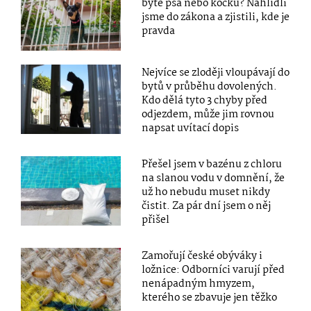
bytě psa nebo kočku? Nahlídli
jsme do zákona a zjistili, kde je
pravda
Nejvíce se zloději vloupávají do
bytů v průběhu dovolených.
Kdo dělá tyto 3 chyby před
odjezdem, může jim rovnou
napsat uvítací dopis
Přešel jsem v bazénu z chloru
na slanou vodu v domnění, že
už ho nebudu muset nikdy
čistit. Za pár dní jsem o něj
přišel
Zamořují české obýváky i
ložnice: Odborníci varují před
nenápadným hmyzem,
kterého se zbavuje jen těžko