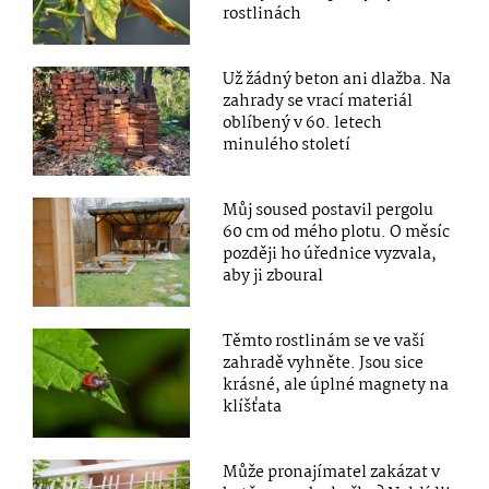
rostlinách
Už žádný beton ani dlažba. Na
zahrady se vrací materiál
oblíbený v 60. letech
minulého století
Můj soused postavil pergolu
60 cm od mého plotu. O měsíc
později ho úřednice vyzvala,
aby ji zboural
Těmto rostlinám se ve vaší
zahradě vyhněte. Jsou sice
krásné, ale úplné magnety na
klíšťata
Může pronajímatel zakázat v