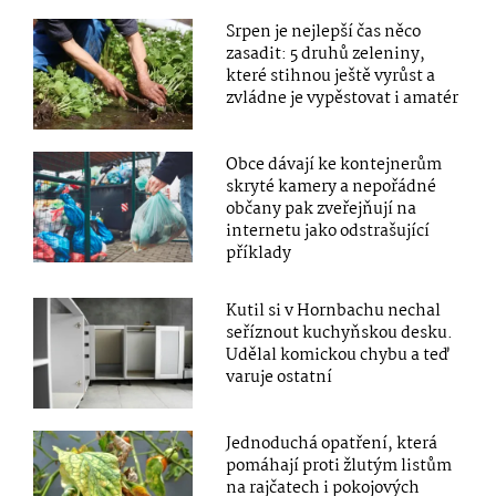
Srpen je nejlepší čas něco
zasadit: 5 druhů zeleniny,
které stihnou ještě vyrůst a
zvládne je vypěstovat i amatér
Obce dávají ke kontejnerům
skryté kamery a nepořádné
občany pak zveřejňují na
internetu jako odstrašující
příklady
Kutil si v Hornbachu nechal
seříznout kuchyňskou desku.
Udělal komickou chybu a teď
varuje ostatní
Jednoduchá opatření, která
pomáhají proti žlutým listům
na rajčatech i pokojových