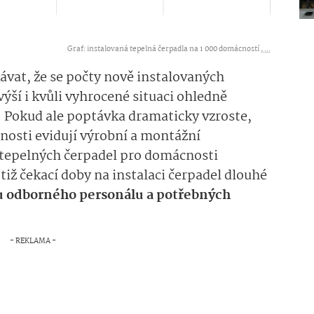
Graf: instalovaná tepelná čerpadla na 1 000 domácností ,
...
kávat, že se počty nově instalovaných
ýší i kvůli vyhrocené situaci ohledně
 Pokud ale poptávka dramaticky vzroste,
snosti evidují výrobní a montážní
 tepelných čerpadel pro domácnosti
otiž čekací doby na instalaci čerpadel dlouhé
 odborného personálu a potřebných