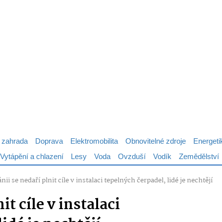
 zahrada
Doprava
Elektromobilita
Obnovitelné zdroje
Energeti
Vytápění a chlazení
Lesy
Voda
Ovzduší
Vodík
Zemědělství
ánii se nedaří plnit cíle v instalaci tepelných čerpadel, lidé je nechtějí
it cíle v instalaci