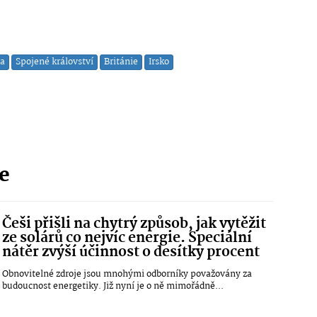
na
Spojené království
Británie
Irsko
ie
Češi přišli na chytrý způsob, jak vytěžit
ze solárů co nejvíc energie. Speciální
nátěr zvýší účinnost o desítky procent
Obnovitelné zdroje jsou mnohými odborníky považovány za
budoucnost energetiky. Již nyní je o ně mimořádně...