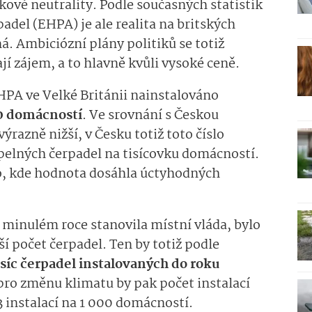
ové neutrality. Podle současných statistik
adel (EHPA) je ale realita na britských
á. Ambiciózní plány politiků se totiž
ají zájem, a to hlavně kvůli vysoké ceně.
HPA ve Velké Británii nainstalováno
00 domácností
. Ve srovnání s Českou
výrazně nižší, v Česku totiž toto číslo
pelných čerpadel na tisícovku domácností.
ko, kde hodnota dosáhla úctyhodných
v minulém roce stanovila místní vláda, bylo
 počet čerpadel. Ten by totiž podle
isíc čerpadel instalovaných do roku
 pro změnu klimatu by pak počet instalací
3 instalací na 1 000 domácností.