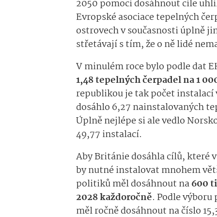
2050 pomoci dosáhnout cíle uhlík
Evropské asociace tepelných čerp
ostrovech v současnosti úplně jin
střetávají s tím, že o ně lidé nem
V minulém roce bylo podle dat E
1,48 tepelných čerpadel na 1 0
republikou je tak počet instalací 
dosáhlo 6,27 nainstalo­vaných te
Úplně nejlépe si ale vedlo Nors
49,77 instalací.
Aby Británie dosáhla cílů, které 
by nutné instalovat mnohem větší
politiků měl dosáhnout na
600 t
2028 každoročně
. Podle výboru
měl ročně dosáhnout na číslo 15,