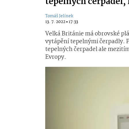
tepelných čerpadel, l
Tomáš Jelínek
13. 7. 2022 ▪ 17:33
Velká Británie má obrovské p
vytápění tepelnými čerpadly. P
tepelných čerpadel ale mezitím
Evropy.