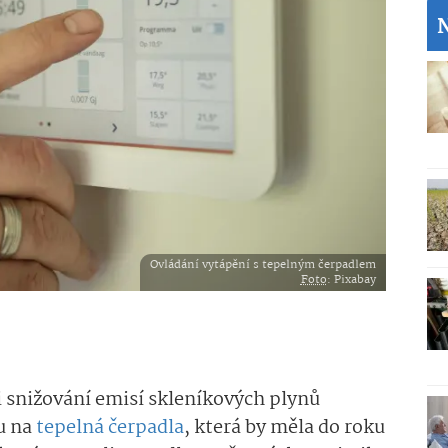
Ovládání vytápění s tepelným čerpadlem
Foto
: Pixabay
ci snižování emisí skleníkových plynů
u na
tepelná čerpadla
, která by měla do roku