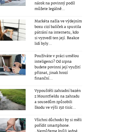
nárok na povinný podíl
můžete legálně...
Markéta našla ve výdejním
boxu cizí balíček a spustila
pátrání na internetu, kdo
si vyzvedl ten její. Reakce
lidí byly...
Používáte v práci umělou
inteligenci? Od srpna
budete povinni její využití
přiznat, jinak hrozí
finanční...
Vypouštěli zahradní bazén
z Mountfieldu na zahradu
a sousedům způsobili
škodu ve výši 150 tisíc...
Všichni důchodci by si měli
pořídit smartphone.
„Nemůžeme kvůli jedné