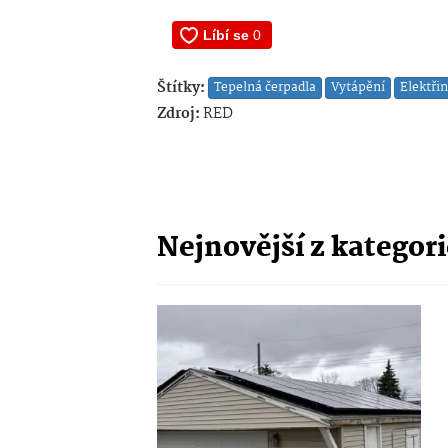
Štítky:
Tepelná čerpadla
Vytápění
Elektři
Zdroj:
RED
Nejnovější z kategor