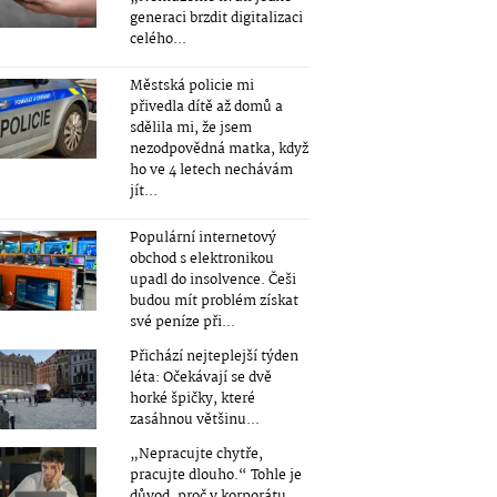
generaci brzdit digitalizaci
celého...
Městská policie mi
přivedla dítě až domů a
sdělila mi, že jsem
nezodpovědná matka, když
ho ve 4 letech nechávám
jít...
Populární internetový
obchod s elektronikou
upadl do insolvence. Češi
budou mít problém získat
své peníze při...
Přichází nejteplejší týden
léta: Očekávají se dvě
horké špičky, které
zasáhnou většinu...
„Nepracujte chytře,
pracujte dlouho.“ Tohle je
důvod, proč v korporátu