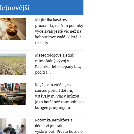
Nejnovější
Majitelka kavárny
prozradila, na čem podniky
vydělávají ještě víc než na
kohoutkové vodě. V létě je
to zlatý...
Meteorologové sledují
mimořádný vývoj v
Pacifiku. Jeho dopady brzy
pocítí i...
Když jsem viděla, co
soused pořídil dětem,
vstávaly mi vlasy hrůzou.
Je to horší než trampolína s
bungee jumpingem...
Potomka nemůžete z
dědictví jen tak
vyškrtnout. Přesto ho ale o