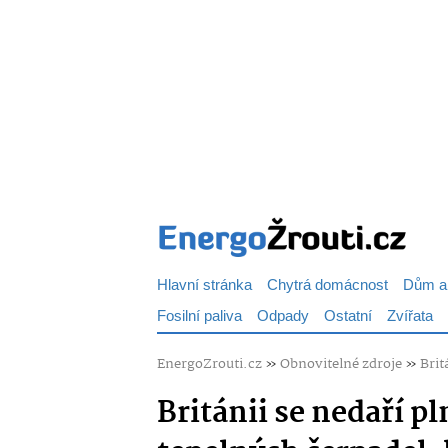
Hlavní stránka
Chytrá domácnost
Dům a
Fosilní paliva
Odpady
Ostatní
Zvířata
EnergoZrouti.cz
»
Obnovitelné zdroje
»
Brit
Británii se nedaří pln