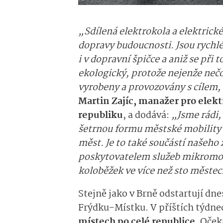
„Sdílená elektrokola a elektric
dopravy budoucnosti. Jsou rychl
i v dopravní špičce a aniž se při 
ekologický, protože nejenže nečo
vyrobeny a provozovány s cílem, 
Martin Zajíc, manažer pro elekt
republiku
, a dodává:
„Jsme rádi,
šetrnou formu městské mobility 
měst. Je to také součástí našeho 
poskytovatelem služeb mikromobil
koloběžek ve více než sto městec
Stejně jako v Brně odstartují dne
Frýdku-Místku. V příštích týdnec
místech po celé republice
. Oček