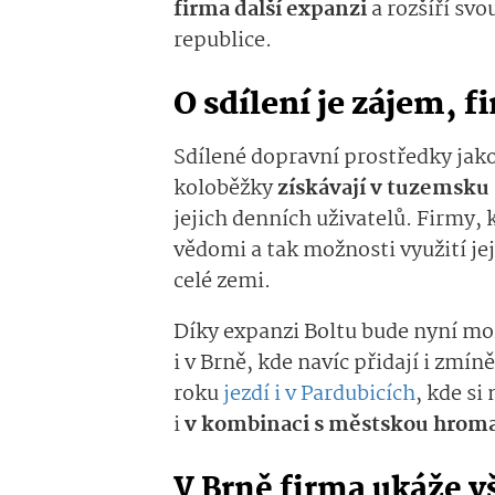
firma další expanzi
a rozšíří svo
republice.
O sdílení je zájem, 
Sdílené dopravní prostředky jako
koloběžky
získávají v tuzemsku 
jejich denních uživatelů. Firmy, 
vědomi a tak možnosti využití jeji
celé zemi.
Díky expanzi Boltu bude nyní mo
i v Brně, kde navíc přidají i zmí
roku
jezdí i v Pardubicích
, kde si
i
v kombinaci s městskou hrom
V Brně firma ukáže v