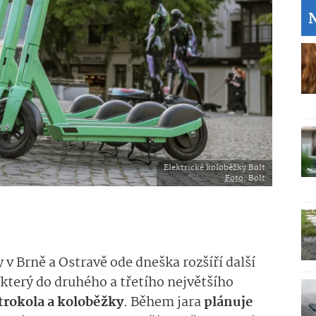
Elektrické koloběžky Bolt
Foto
: Bolt
 v Brně a Ostravě ode dneška rozšíří další
, který do druhého a třetího největšího
trokola a koloběžky
. Během jara
plánuje