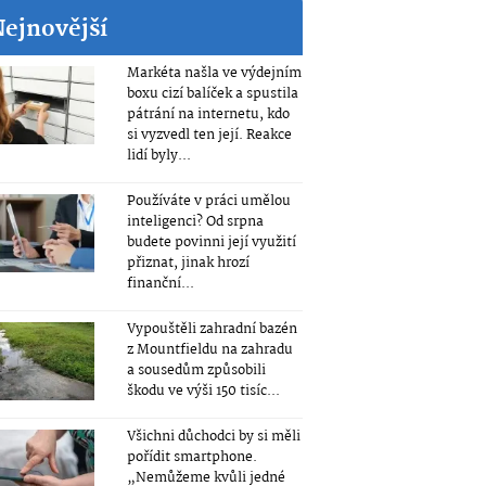
Nejnovější
Markéta našla ve výdejním
boxu cizí balíček a spustila
pátrání na internetu, kdo
si vyzvedl ten její. Reakce
lidí byly...
Používáte v práci umělou
inteligenci? Od srpna
budete povinni její využití
přiznat, jinak hrozí
finanční...
Vypouštěli zahradní bazén
z Mountfieldu na zahradu
a sousedům způsobili
škodu ve výši 150 tisíc...
Všichni důchodci by si měli
pořídit smartphone.
„Nemůžeme kvůli jedné