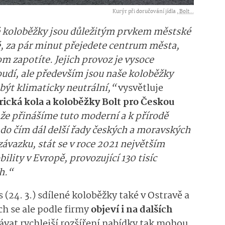
Kurýr při doručování jídla ,
Bolt...
ké koloběžky jsou důležitým prvkem městské
é, za pár minut přejedete centrum města,
tom zapotíte. Jejich provoz je vysoce
udí, ale především jsou naše koloběžky
být klimaticky neutrální,“
vysvětluje
rická kola a koloběžky Bolt pro Českou
 že přinášíme tuto moderní a k přírodě
do čím dál delší řady českých a moravských
závazku, stát se v roce 2021 největším
ity v Evropě, provozující 130 tisíc
h.“
s (24. 3.) sdílené koloběžky také v Ostravě a
h se ale podle firmy
objeví i na dalších
ávat rychlejší rozšíření nabídky tak mohou