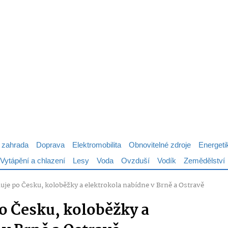
 zahrada
Doprava
Elektromobilita
Obnovitelné zdroje
Energeti
Vytápění a chlazení
Lesy
Voda
Ovzduší
Vodík
Zemědělství
duje po Česku, koloběžky a elektrokola nabídne v Brně a Ostravě
po Česku, koloběžky a