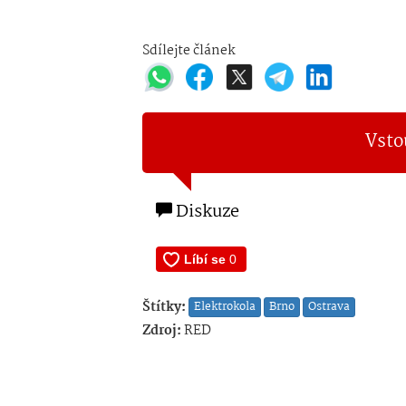
Sdílejte článek
Vsto
Diskuze
Štítky:
Elektrokola
Brno
Ostrava
Zdroj:
RED