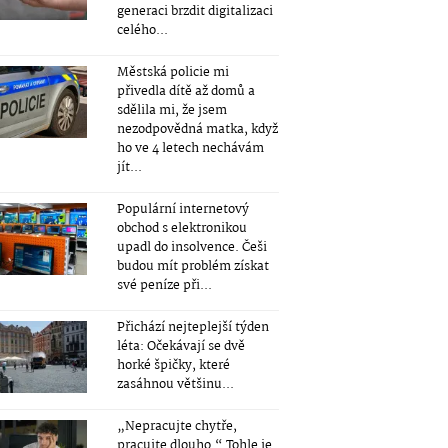
generaci brzdit digitalizaci
celého...
Městská policie mi
přivedla dítě až domů a
sdělila mi, že jsem
nezodpovědná matka, když
ho ve 4 letech nechávám
jít...
Populární internetový
obchod s elektronikou
upadl do insolvence. Češi
budou mít problém získat
své peníze při...
Přichází nejteplejší týden
léta: Očekávají se dvě
horké špičky, které
zasáhnou většinu...
„Nepracujte chytře,
pracujte dlouho.“ Tohle je