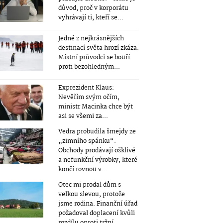
důvod, proč v korporátu
vyhrávají ti, kteří se...
Jedné z nejkrásnějších
destinací světa hrozí zkáza.
Místní průvodci se bouří
proti bezohledným...
Exprezident Klaus:
Nevěřím svým očím,
ministr Macinka chce být
asi se všemi za...
Vedra probudila šmejdy ze
„zimního spánku“.
Obchody prodávají ošklivé
a nefunkční výrobky, které
končí rovnou v...
Otec mi prodal dům s
velkou slevou, protože
jsme rodina. Finanční úřad
požadoval doplacení kvůli
rozdílu oproti tržní...