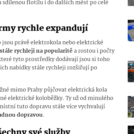
u sdílenou flotilu i do dalších měst po celé
firmy rychle expandují
 jsou právě elektrokola nebo elektrické
stále rychleji na popularitě
a rostou i počty
které tyto prostředky dodávají jsou si toho
ch nabídky stále rychleji rozšiřují po
žné mimo Prahy půjčovat elektrická kola
něné elektrické koloběžky. Ty už od minulého
 místní tuto dopravu stále více vychvalují
adnou dopravou
.
šechny své služby