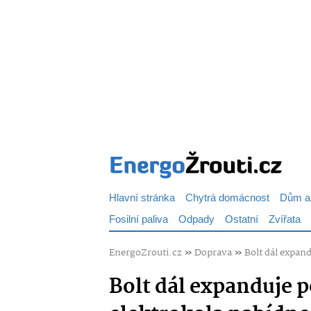
Hlavní stránka
Chytrá domácnost
Dům a
Fosilní paliva
Odpady
Ostatní
Zvířata
EnergoZrouti.cz
»
Doprava
»
Bolt dál expan
Bolt dál expanduje 