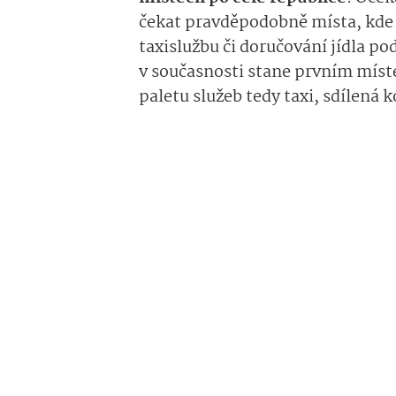
čekat pravděpodobně místa, kde j
taxislužbu či doručování jídla po
v současnosti stane prvním míst
paletu služeb tedy taxi, sdílená k