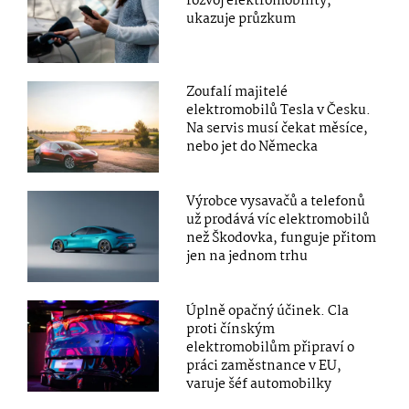
rozvoj elektromobility,
ukazuje průzkum
Zoufalí majitelé
elektromobilů Tesla v Česku.
Na servis musí čekat měsíce,
nebo jet do Německa
Výrobce vysavačů a telefonů
už prodává víc elektromobilů
než Škodovka, funguje přitom
jen na jednom trhu
Úplně opačný účinek. Cla
proti čínským
elektromobilům připraví o
práci zaměstnance v EU,
varuje šéf automobilky