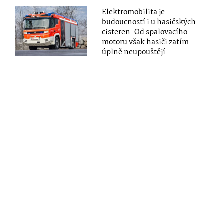
Elektromobilita je
budoucností i u hasičských
cisteren. Od spalovacího
motoru však hasiči zatím
úplně neupouštějí