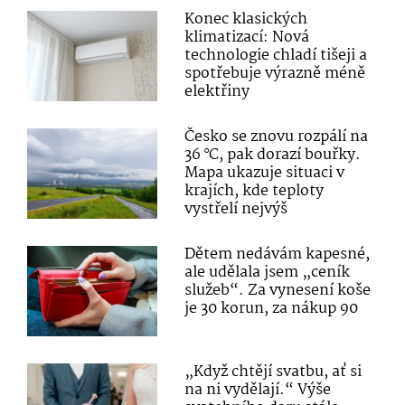
Konec klasických
klimatizací: Nová
technologie chladí tišeji a
spotřebuje výrazně méně
elektřiny
Česko se znovu rozpálí na
36 °C, pak dorazí bouřky.
Mapa ukazuje situaci v
krajích, kde teploty
vystřelí nejvýš
Dětem nedávám kapesné,
ale udělala jsem „ceník
služeb“. Za vynesení koše
je 30 korun, za nákup 90
„Když chtějí svatbu, ať si
na ni vydělají.“ Výše