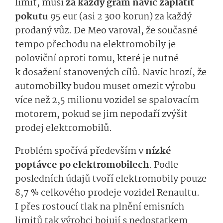
limit, musí
za každý gram navíc zaplatit
pokutu
95 eur (asi 2 300 korun) za každý
prodaný vůz. De Meo varoval, že současné
tempo přechodu na elektromobily je
poloviční oproti tomu, které je nutné
k dosažení stanovených cílů. Navíc hrozí, že
automobilky budou muset omezit výrobu
více než 2,5 milionu vozidel se spalovacím
motorem, pokud se jim nepodaří zvýšit
prodej elektromobilů.
Problém spočívá především v
nízké
poptávce po elektromobilech
. Podle
posledních údajů tvoří elektromobily pouze
8,7 % celkového prodeje vozidel Renaultu.
I přes rostoucí tlak na plnění emisních
limitů tak výrobci bojují s nedostatkem