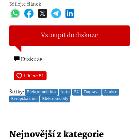
Sdílejte článek
Vstoupit do diskuze
Diskuze
Štítky:
Elektromobilita
Auto
EU
Doprava
Sankce
Evropská unie
Elektromobily
Nejnovější z kategorie