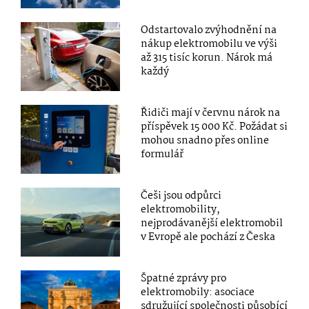
Odstartovalo zvýhodnění na
nákup elektromobilu ve výši
až 315 tisíc korun. Nárok má
každý
Řidiči mají v červnu nárok na
příspěvek 15 000 Kč. Požádat si
mohou snadno přes online
formulář
Češi jsou odpůrci
elektromobility,
nejprodávanější elektromobil
v Evropě ale pochází z Česka
Špatné zprávy pro
elektromobily: asociace
sdružující společnosti působící