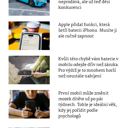
neprodává, ale už teď děsí
konkurenci
Apple přidal funkci, která
šetří baterii iPhonu. Musíte ji
ale ručně zapnout
Kvůli této chybě vám baterie v
mobilu odejde dřív než záruka.
Pro výdrž je to mnohem horší
než neustále nabíjení
První mobil může změnit
mozek dítěte už po pár
týdnech. Tohle je ideální věk,
kdy jej pořídit podle
psychologů