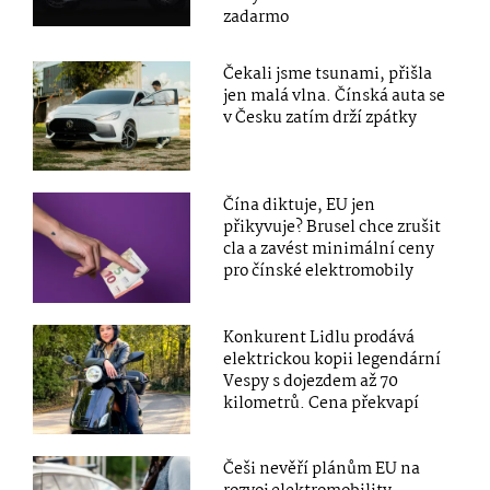
zadarmo
Čekali jsme tsunami, přišla
jen malá vlna. Čínská auta se
v Česku zatím drží zpátky
Čína diktuje, EU jen
přikyvuje? Brusel chce zrušit
cla a zavést minimální ceny
pro čínské elektromobily
Konkurent Lidlu prodává
elektrickou kopii legendární
Vespy s dojezdem až 70
kilometrů. Cena překvapí
Češi nevěří plánům EU na