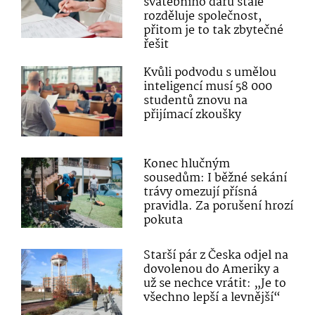
svatebního daru stále
rozděluje společnost,
přitom je to tak zbytečné
řešit
Kvůli podvodu s umělou
inteligencí musí 58 000
studentů znovu na
přijímací zkoušky
Konec hlučným
sousedům: I běžné sekání
trávy omezují přísná
pravidla. Za porušení hrozí
pokuta
Starší pár z Česka odjel na
dovolenou do Ameriky a
už se nechce vrátit: „Je to
všechno lepší a levnější“