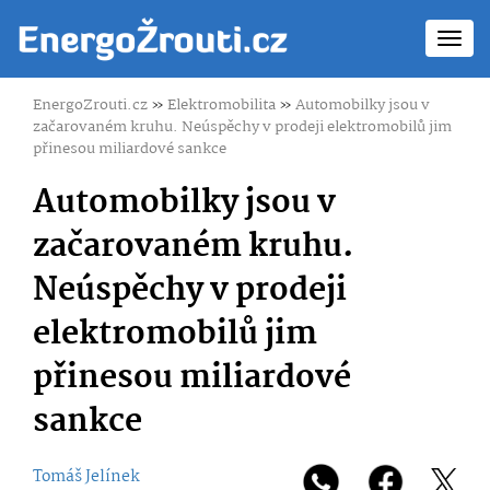
Toggl
navig
EnergoZrouti.cz
»
Elektromobilita
»
Automobilky jsou v
začarovaném kruhu. Neúspěchy v prodeji elektromobilů jim
přinesou miliardové sankce
Automobilky jsou v
začarovaném kruhu.
Neúspěchy v prodeji
elektromobilů jim
přinesou miliardové
sankce
Tomáš Jelínek