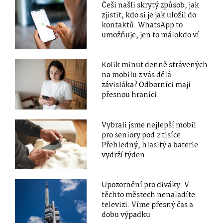
Češi našli skrytý způsob, jak
zjistit, kdo si je jak uložil do
kontaktů. WhatsApp to
umožňuje, jen to málokdo ví
Kolik minut denně strávených
na mobilu z vás dělá
závisláka? Odborníci mají
přesnou hranici
Vybrali jsme nejlepší mobil
pro seniory pod 2 tisíce.
Přehledný, hlasitý a baterie
vydrží týden
Upozornění pro diváky: V
těchto městech nenaladíte
televizi. Víme přesný čas a
dobu výpadku