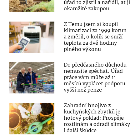
úřad to zjistil a nařídil, ať ji
okamžitě zakopou
Z Temu jsem si koupil
klimatizaci za 1999 korun
a změřil, o kolik se sníží
teplota za dvě hodiny
plného výkonu
Do předčasného důchodu
nemusíte spěchat. Úřad
práce vám může až 11
měsíců vyplácet podporu
vyšší než penze
Zahradní hnojivo z
kuchyňských zbytků je
hotový poklad: Prospěje
rostlinám a odradí slimáky
i další škůdce