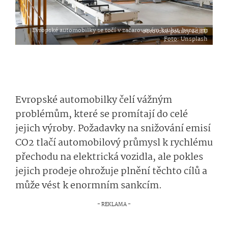
Evropské automobilky se točí v začarovaném kruhu, hrozí jim obrovské pokuty od EU
Foto
: Unsplash
Evropské automobilky čelí vážným
problémům, které se promítají do celé
jejich výroby. Požadavky na snižování emisí
CO2 tlačí automobilový průmysl k rychlému
přechodu na elektrická vozidla, ale pokles
jejich prodeje ohrožuje plnění těchto cílů a
může vést k enormním sankcím.