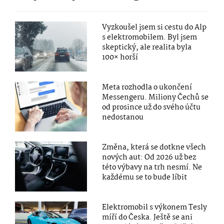
Vyzkoušel jsem si cestu do Alp
s elektromobilem. Byl jsem
skeptický, ale realita byla
100× horší
Meta rozhodla o ukončení
Messengeru. Miliony Čechů se
od prosince už do svého účtu
nedostanou
Změna, která se dotkne všech
nových aut: Od 2026 už bez
této výbavy na trh nesmí. Ne
každému se to bude líbit
Elektromobil s výkonem Tesly
míří do Česka. Ještě se ani