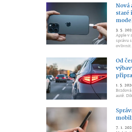
Nová 
staré
mode
3. 5. 202
Apple v 
správu s
ovlivnit.
Od če
výbavy
připr
1. 5. 202
Brzdová 
autě. Dí
Správ
mobiln
7. 1. 202