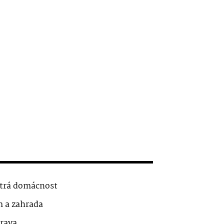
trá domácnost
 a zahrada
rava