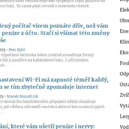
telefony dnes většina obyvatel vyspělých států používá na
ní bázi. To samé platí rovněž o internetu včetně...
Ele
Obn
ený počítač virem poznáte dřív, než vám
Ene
 peníze z účtu. Stačí si všímat této změny
oše
Klim
025 •
Petr Eybl
Eko
výpočetní technika lidem značně usnadňuje životy.
 lidí ji používá na každodenní bázi. S příchodem
Fosi
ch...
Odp
nastavení Wi-Fi má zapnuté téměř každý,
Ost
m se tím zbytečně zpomaluje internet
Zví
25 •
Marek Morafcsik
í domácího bezdrátového připojení někdy obsahuje
Vyt
, jež většina uživatelů nechává aktivní bez znalosti jejich
..
Les
ní, které vám ušetří peníze i nervy:
Vod