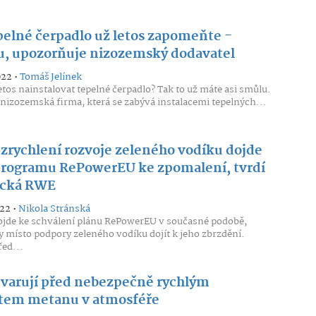
pelné čerpadlo už letos zapomeňte -
u, upozorňuje nizozemský dodavatel
022 •
Tomáš Jelínek
etos nainstalovat tepelné čerpadlo? Tak to už máte asi smůlu.
 nizozemská firma, která se zabývá instalacemi tepelných...
 zrychlení rozvoje zeleného vodíku dojde
programu RePowerEU ke zpomalení, tvrdí
cká RWE
022 •
Nikola Stránská
jde ke schválení plánu RePowerEU v současné podobě,
 místo podpory zeleného vodíku dojít k jeho zbrzdění.
řed...
 varují před nebezpečně rychlým
tem metanu v atmosféře