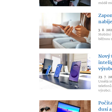
módě můž
Zapom
nabij
3. 8. 202
Mobilní 
běžnou so
Nový 
inteli
výrob
23. 7. 2
Umělá in
telefonů
výrobci.
Počít
dusí 