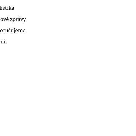
istika
kové zprávy
oručujeme
mír