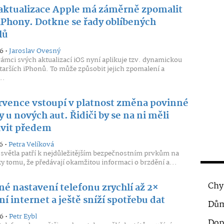
aktualizace Apple má záměrně zpomalit
 iPhony. Dotkne se řady oblíbených
lů
6 •
Jaroslav Ovesný
rámci svých aktualizací iOS nyní aplikuje tzv. dynamickou
tarších iPhonů. To může způsobit jejich zpomalení a
..
rvence vstoupí v platnost změna povinné
 u nových aut. Řidiči by se na ni měli
avit předem
6 •
Petra Velíková
světla patří k nejdůležitějším bezpečnostním prvkům na
ky tomu, že předávají okamžitou informaci o brzdění a...
Chy
né nastavení telefonu zrychlí až 2×
í internet a ještě sníží spotřebu dat
Dům
6 •
Petr Eybl
Dop