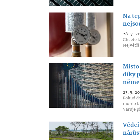
Na te
nejso
28. 7. 2
Chcete l
Největší
Místo
díky 
něme
23. 5. 2
Pokud do
mohlo by
Varuje p
Vědci
nárůs