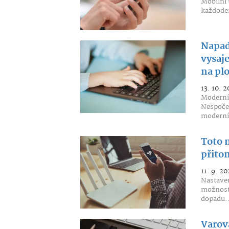
Mobilní 
každoden
Napad
vysaje
na pl
13. 10. 2
Moderní 
Nespočet
moderní
Toto 
přito
11. 9. 20
Nastaven
možnosti
dopadu..
Varová