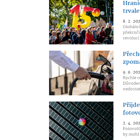
Hrani
trvale
8. 2. 20
Globální
překroči
revolucí.
Přech
zpoma
9. 6. 20
Rychle r
Důvodem 
nedostat
Přijd
fotovo
2. 4. 20
Fotovolt
by mohl 