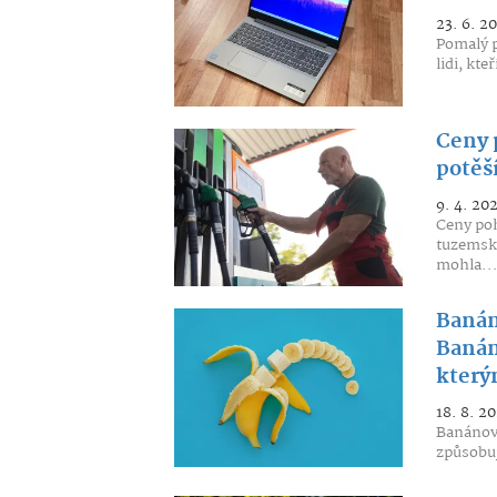
23. 6. 2
Pomalý p
lidi, kte
Ceny 
potěš
9. 4. 20
Ceny poh
tuzemské
mohla..
Banán
Banán
který
18. 8. 2
Banánov
způsobuj