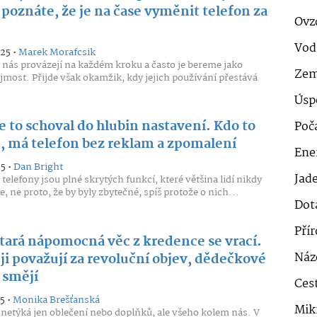
poznáte, že je na čase vyměnit telefon za
Ovz
Vod
025 •
Marek Morafcsik
 nás provázejí na každém kroku a často je bereme jako
Zem
most. Přijde však okamžik, kdy jejich používání přestává
Úsp
e to schoval do hlubin nastavení. Kdo to
Poč
, má telefon bez reklam a zpomalení
Ener
25 •
Dan Bright
Jad
telefony jsou plné skrytých funkcí, které většina lidí nikdy
, ne proto, že by byly zbytečné, spíš protože o nich...
Dot
Pří
stará nápomocná věc z kredence se vrací.
Náz
ji považují za revoluční objev, dědečkové
 smějí
Cest
5 •
Monika Brešťanská
Mik
netýká jen oblečení nebo doplňků, ale všeho kolem nás. V