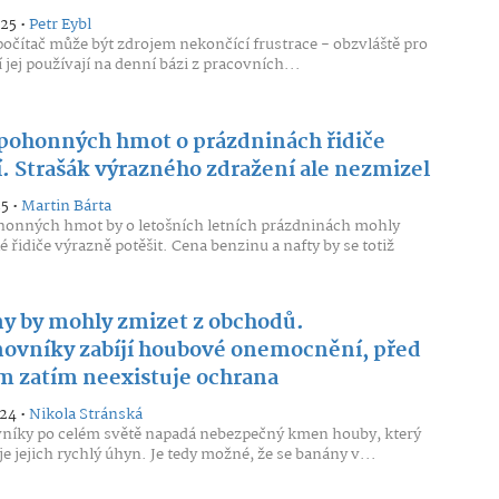
025 •
Petr Eybl
očítač může být zdrojem nekončící frustrace - obzvláště pro
ří jej používají na denní bázi z pracovních...
pohonných hmot o prázdninách řidiče
í. Strašák výrazného zdražení ale nezmizel
25 •
Martin Bárta
onných hmot by o letošních letních prázdninách mohly
 řidiče výrazně potěšit. Cena benzinu a nafty by se totiž
.
y by mohly zmizet z obchodů.
ovníky zabíjí houbové onemocnění, před
m zatím neexistuje ochrana
024 •
Nikola Stránská
níky po celém světě napadá nebezpečný kmen houby, který
e jejich rychlý úhyn. Je tedy možné, že se banány v...