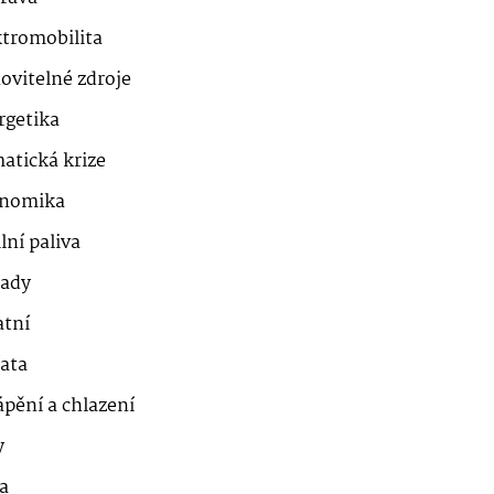
ktromobilita
ovitelné zdroje
rgetika
atická krize
nomika
lní paliva
ady
atní
řata
ápění a chlazení
y
a