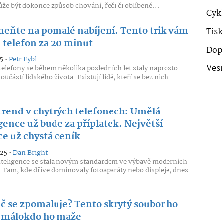
e být dokonce způsob chování, řeči či oblíbené...
Cykl
eňte na pomalé nabíjení. Tento trik vám
Tis
e telefon za 20 minut
Dop
5 •
Petr Eybl
Ves
telefony se během několika posledních let staly naprosto
učástí lidského života. Existují lidé, kteří se bez nich...
trend v chytrých telefonech: Umělá
gence už bude za příplatek. Největší
ce už chystá ceník
025 •
Dan Bright
teligence se stala novým standardem ve výbavě moderních
. Tam, kde dříve dominovaly fotoaparáty nebo displeje, dnes
..
ač se zpomaluje? Tento skrytý soubor ho
a málokdo ho maže