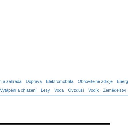
 a zahrada
Doprava
Elektromobilita
Obnovitelné zdroje
Energ
Vytápění a chlazení
Lesy
Voda
Ovzduší
Vodík
Zemědělství