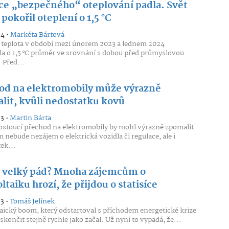
ce „bezpečného“ oteplování padla. Svět
 pokořil oteplení o 1,5 °C
24 •
Markéta Bártová
 teplota v období mezi únorem 2023 a lednem 2024
la o 1,5 °C průměr ve srovnání s dobou před průmyslovou
 Před...
od na elektromobily může výrazně
lit, kvůli nedostatku kovů
23 •
Martin Bárta
ostoucí přechod na elektromobily by mohl výrazně zpomalit.
nebude nezájem o elektrická vozidla či regulace, ale i
ek...
e velký pád? Mnoha zájemcům o
ltaiku hrozí, že přijdou o statisíce
23 •
Tomáš Jelínek
aický boom, který odstartoval s příchodem energetické krize
skončit stejně rychle jako začal. Už nyní to vypadá, že...