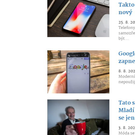
Takto 
nový
25. 8. 2
Telefony
samozřej
být...
Googl
zapne
8. 8. 20
Moderní 
nepoužije
Tato 
Mladí 
se jen
3. 8. 202
Móda se 