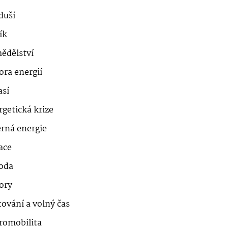
duší
ík
ědělství
ora energií
así
getická krize
erná energie
ace
roda
ory
ování a volný čas
romobilita