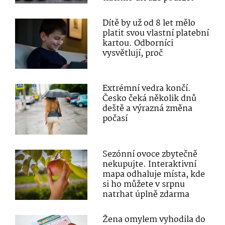
Dítě by už od 8 let mělo
platit svou vlastní platební
kartou. Odborníci
vysvětlují, proč
Extrémní vedra končí.
Česko čeká několik dnů
deště a výrazná změna
počasí
Sezónní ovoce zbytečně
nekupujte. Interaktivní
mapa odhaluje místa, kde
si ho můžete v srpnu
natrhat úplně zdarma
Žena omylem vyhodila do