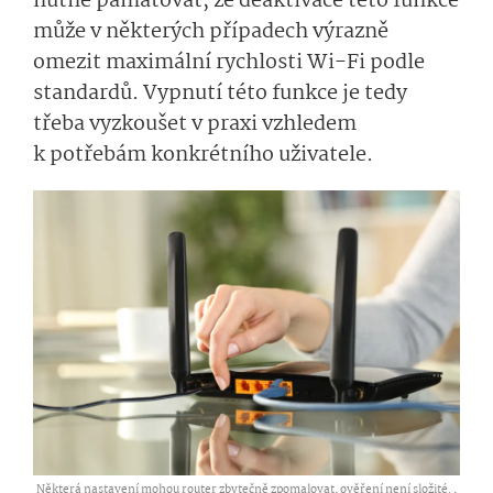
nutné pamatovat, že deaktivace této funkce
může v některých případech výrazně
omezit maximální rychlosti Wi-Fi podle
standardů. Vypnutí této funkce je tedy
třeba vyzkoušet v praxi vzhledem
k potřebám konkrétního uživatele.
Některá nastavení mohou router zbytečně zpomalovat, ověření není složité. ,