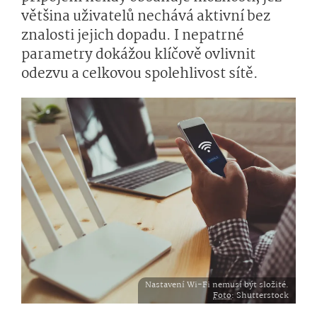
většina uživatelů nechává aktivní bez
znalosti jejich dopadu. I nepatrné
parametry dokážou klíčově ovlivnit
odezvu a celkovou spolehlivost sítě.
Nastavení Wi-Fi nemusí být složité.
Foto
: Shutterstock