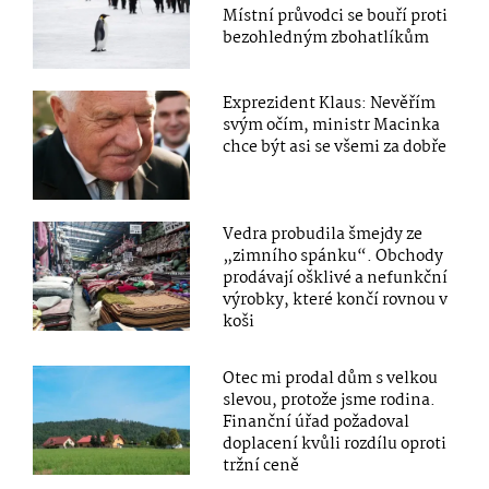
Místní průvodci se bouří proti
bezohledným zbohatlíkům
Exprezident Klaus: Nevěřím
svým očím, ministr Macinka
chce být asi se všemi za dobře
Vedra probudila šmejdy ze
„zimního spánku“. Obchody
prodávají ošklivé a nefunkční
výrobky, které končí rovnou v
koši
Otec mi prodal dům s velkou
slevou, protože jsme rodina.
Finanční úřad požadoval
doplacení kvůli rozdílu oproti
tržní ceně