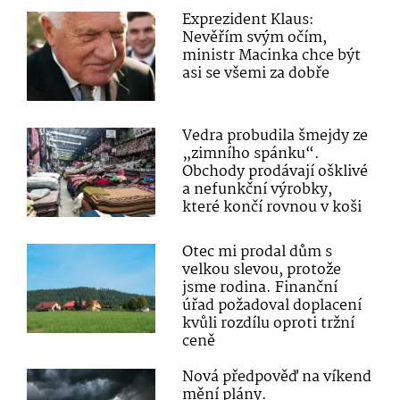
Exprezident Klaus:
Nevěřím svým očím,
ministr Macinka chce být
asi se všemi za dobře
Vedra probudila šmejdy ze
„zimního spánku“.
Obchody prodávají ošklivé
a nefunkční výrobky,
které končí rovnou v koši
Otec mi prodal dům s
velkou slevou, protože
jsme rodina. Finanční
úřad požadoval doplacení
kvůli rozdílu oproti tržní
ceně
Nová předpověď na víkend
mění plány.