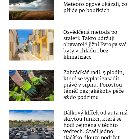
Meteorologové ukázali, co
přijde po bouřkách
Osvědčená metoda po
staletí: Takto udržují
obyvatelé jižní Evropy své
byty v chladu i bez
klimatizace
Zahrádkář radí: 5 plodin,
které se vyplatí zasadit
právě v srpnu. Porostou
téměř bez jakékoliv péče
až do podzimu
Dálkový klíček od auta má
skrytou funkci, která se
hodí zejména v těchto
vedrech. Stačí jedno
tlačítko dlouze podržet