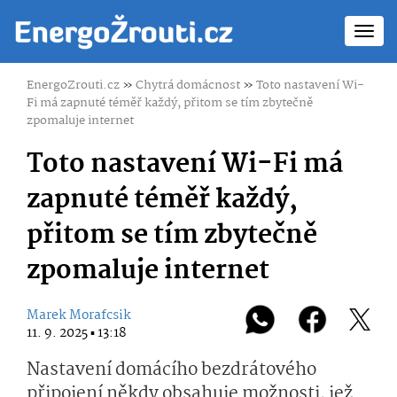
Toggl
navig
EnergoZrouti.cz
»
Chytrá domácnost
»
Toto nastavení Wi-
Fi má zapnuté téměř každý, přitom se tím zbytečně
zpomaluje internet
Toto nastavení Wi-Fi má
zapnuté téměř každý,
přitom se tím zbytečně
zpomaluje internet
Marek Morafcsik
11. 9. 2025 ▪ 13:18
Nastavení domácího bezdrátového
připojení někdy obsahuje možnosti, jež