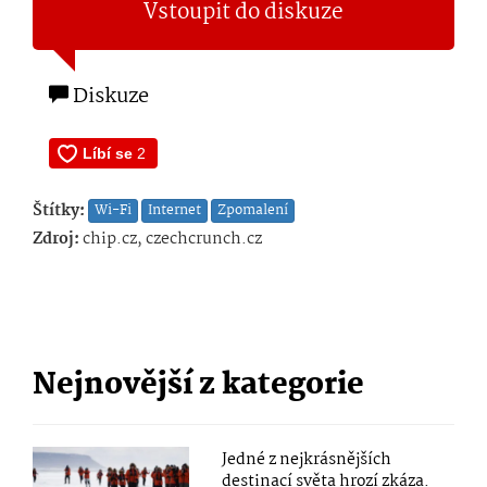
Vstoupit do diskuze
Diskuze
Štítky:
Wi-Fi
Internet
Zpomalení
Zdroj:
chip.cz, czechcrunch.cz
Nejnovější z kategorie
Jedné z nejkrásnějších
destinací světa hrozí zkáza.