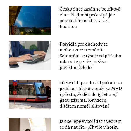
Česko dnes zasáhne bouřková
vlna. Nejhorší počasí přijde
odpoledne mezi 15. a 22.
hodinou
Pravidla pro důchody se
mohou znovu změnit.
Seniorům se rýsuje od příštího
roku více peněz, než se
původně čekalo
11letý chlapec dostal pokutu za
jízdu bez lístku v pražské MHD
i přesto, že děti do 15 let mají
jízdu zdarma. Revizor s
dítětem neměl slitování
Jak se lépe vypořádat s vedrem
se dá naučit: „Chvíle v horku