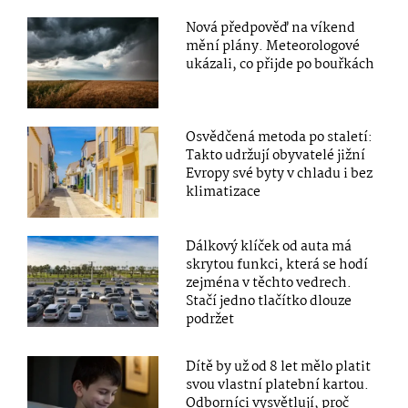
Nová předpověď na víkend
mění plány. Meteorologové
ukázali, co přijde po bouřkách
Osvědčená metoda po staletí:
Takto udržují obyvatelé jižní
Evropy své byty v chladu i bez
klimatizace
Dálkový klíček od auta má
skrytou funkci, která se hodí
zejména v těchto vedrech.
Stačí jedno tlačítko dlouze
podržet
Dítě by už od 8 let mělo platit
svou vlastní platební kartou.
Odborníci vysvětlují, proč