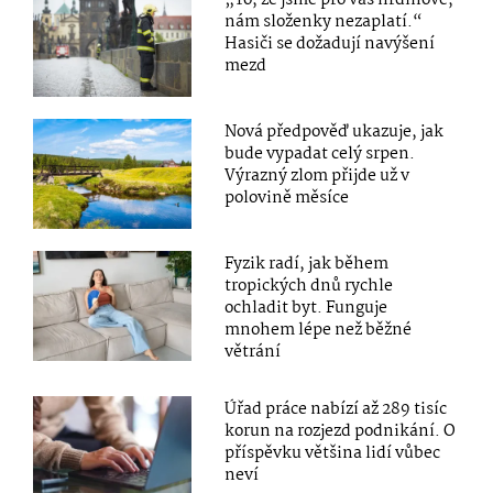
„To, že jsme pro vás hrdinové,
nám složenky nezaplatí.“
Hasiči se dožadují navýšení
mezd
Nová předpověď ukazuje, jak
bude vypadat celý srpen.
Výrazný zlom přijde už v
polovině měsíce
Fyzik radí, jak během
tropických dnů rychle
ochladit byt. Funguje
mnohem lépe než běžné
větrání
Úřad práce nabízí až 289 tisíc
korun na rozjezd podnikání. O
příspěvku většina lidí vůbec
neví