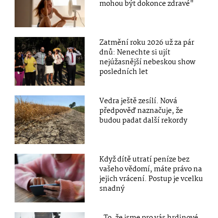
mohou být dokonce zdravé"
Zatmění roku 2026 už za pár
dnů: Nenechte si ujít
nejúžasnější nebeskou show
posledních let
Vedra ještě zesílí. Nová
předpověď naznačuje, že
budou padat další rekordy
Když dítě utratí peníze bez
vašeho vědomí, máte právo na
jejich vrácení. Postup je vcelku
snadný