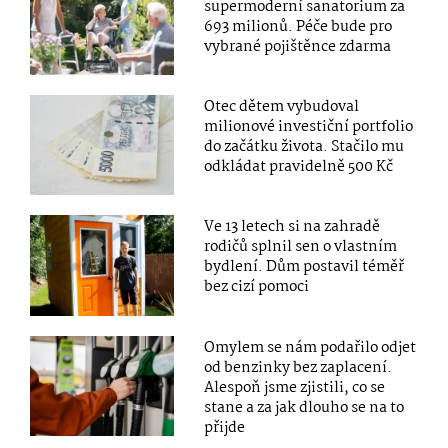
supermoderní sanatorium za
693 milionů. Péče bude pro
vybrané pojištěnce zdarma
Otec dětem vybudoval
milionové investiční portfolio
do začátku života. Stačilo mu
odkládat pravidelně 500 Kč
Ve 13 letech si na zahradě
rodičů splnil sen o vlastním
bydlení. Dům postavil téměř
bez cizí pomoci
Omylem se nám podařilo odjet
od benzinky bez zaplacení.
Alespoň jsme zjistili, co se
stane a za jak dlouho se na to
přijde