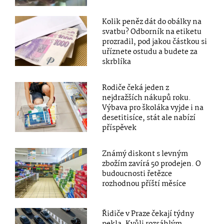
Kolik peněz dát do obálky na
svatbu? Odborník na etiketu
prozradil, pod jakou částkou si
uříznete ostudu a budete za
skrblíka
Rodiče čeká jeden z
nejdražších nákupů roku.
Výbava pro školáka vyjde i na
desetitisíce, stát ale nabízí
příspěvek
Známý diskont s levným
zbožím zavírá 50 prodejen. O
budoucnosti řetězce
rozhodnou příští měsíce
Řidiče v Praze čekají týdny