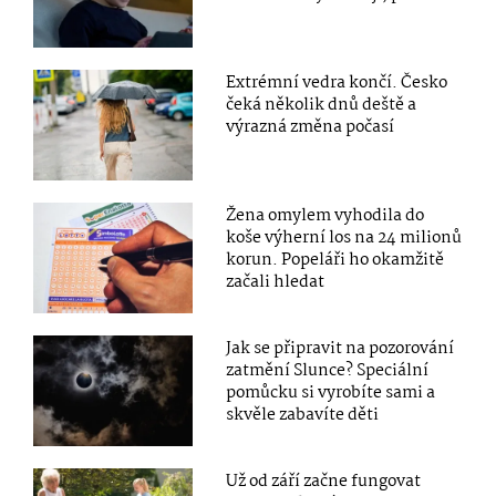
Extrémní vedra končí. Česko
čeká několik dnů deště a
výrazná změna počasí
Žena omylem vyhodila do
koše výherní los na 24 milionů
korun. Popeláři ho okamžitě
začali hledat
Jak se připravit na pozorování
zatmění Slunce? Speciální
pomůcku si vyrobíte sami a
skvěle zabavíte děti
Už od září začne fungovat