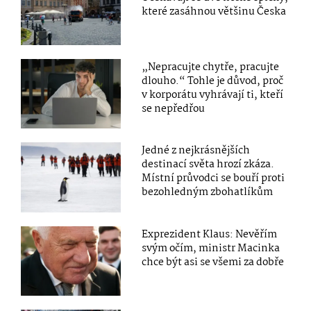
které zasáhnou většinu Česka
„Nepracujte chytře, pracujte
dlouho.“ Tohle je důvod, proč
v korporátu vyhrávají ti, kteří
se nepředřou
Jedné z nejkrásnějších
destinací světa hrozí zkáza.
Místní průvodci se bouří proti
bezohledným zbohatlíkům
Exprezident Klaus: Nevěřím
svým očím, ministr Macinka
chce být asi se všemi za dobře