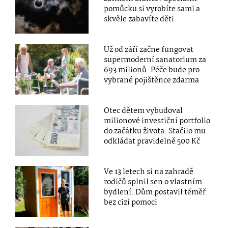
pomůcku si vyrobíte sami a
skvěle zabavíte děti
Už od září začne fungovat
supermoderní sanatorium za
693 milionů. Péče bude pro
vybrané pojištěnce zdarma
Otec dětem vybudoval
milionové investiční portfolio
do začátku života. Stačilo mu
odkládat pravidelně 500 Kč
Ve 13 letech si na zahradě
rodičů splnil sen o vlastním
bydlení. Dům postavil téměř
bez cizí pomoci