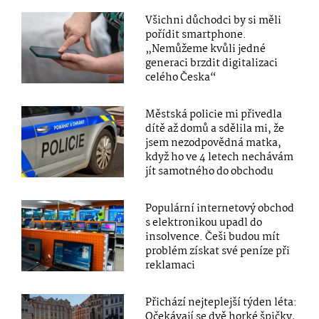
Všichni důchodci by si měli
pořídit smartphone.
„Nemůžeme kvůli jedné
generaci brzdit digitalizaci
celého Česka“
Městská policie mi přivedla
dítě až domů a sdělila mi, že
jsem nezodpovědná matka,
když ho ve 4 letech nechávám
jít samotného do obchodu
Populární internetový obchod
s elektronikou upadl do
insolvence. Češi budou mít
problém získat své peníze při
reklamaci
Přichází nejteplejší týden léta:
Očekávají se dvě horké špičky,