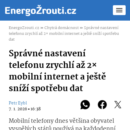
Toggl
navig
EnergoZrouti.cz
»
Chytrá domácnost
»
Správné nastavení
telefonu zrychlí až 2× mobilní internet a ještě sníží spotřebu
dat
Správné nastavení
telefonu zrychlí až 2×
mobilní internet a ještě
sníží spotřebu dat
Petr Eybl
7. 1. 2026 ▪ 16:38
Mobilní telefony dnes většina obyvatel
vyspělých států používá na každodenní