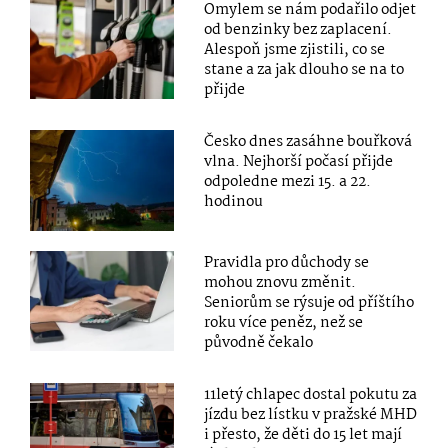
Omylem se nám podařilo odjet
od benzinky bez zaplacení.
Alespoň jsme zjistili, co se
stane a za jak dlouho se na to
přijde
Česko dnes zasáhne bouřková
vlna. Nejhorší počasí přijde
odpoledne mezi 15. a 22.
hodinou
Pravidla pro důchody se
mohou znovu změnit.
Seniorům se rýsuje od příštího
roku více peněz, než se
původně čekalo
11letý chlapec dostal pokutu za
jízdu bez lístku v pražské MHD
i přesto, že děti do 15 let mají