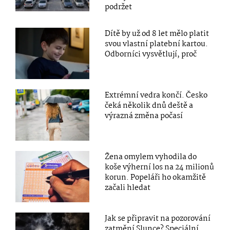
podržet
Dítě by už od 8 let mělo platit
svou vlastní platební kartou.
Odborníci vysvětlují, proč
Extrémní vedra končí. Česko
čeká několik dnů deště a
výrazná změna počasí
Žena omylem vyhodila do
koše výherní los na 24 milionů
korun. Popeláři ho okamžitě
začali hledat
Jak se připravit na pozorování
zatmění Slunce? Speciální