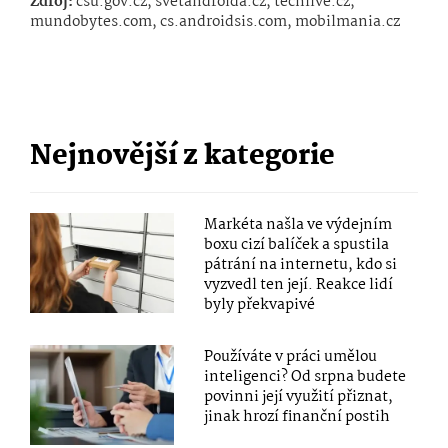
Zdroj:
csu.gov.cz, svetandroida.cz, techlive.cz,
mundobytes.com, cs.androidsis.com, mobilmania.cz
Nejnovější z kategorie
Markéta našla ve výdejním
boxu cizí balíček a spustila
pátrání na internetu, kdo si
vyzvedl ten její. Reakce lidí
byly překvapivé
Používáte v práci umělou
inteligenci? Od srpna budete
povinni její využití přiznat,
jinak hrozí finanční postih