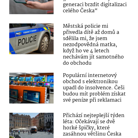
generaci brzdit digitalizaci
celého Česka“
Městská policie mi
přivedla dítě až domů a
sdělila mi, že jsem
nezodpovědná matka,
když ho ve 4 letech
nechávám jít samotného
do obchodu
Populární internetový
obchod s elektronikou
upadl do insolvence. Češi
budou mít problém získat
své peníze při reklamaci
Přichází nejteplejší týden
léta: Očekávají se dvě
horké špičky, které
zasáhnou většinu Česka