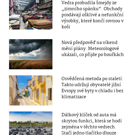
Vedra probudila šmejdy ze
„zimního spánku“. Obchody
prodávají ošklivé a nefunkční
výrobky, které končí rovnou v
koši
Nová předpověď na víkend
mění plány. Meteorologové
ukázali, co přijde po bouřkách
Osvědčená metoda po staletí:
Takto udržují obyvatelé jižní
Evropy své byty v chladu i bez
klimatizace
Dálkový klíček od auta má
skrytou funkci, která se hodí
zejména v těchto vedrech.
Stačí jedno tlačítko dlouze