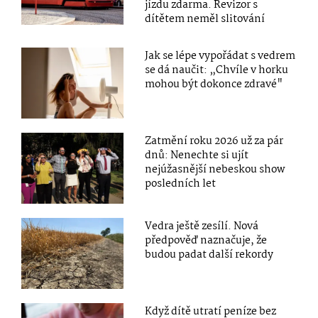
jízdu zdarma. Revizor s
dítětem neměl slitování
Jak se lépe vypořádat s vedrem
se dá naučit: „Chvíle v horku
mohou být dokonce zdravé"
Zatmění roku 2026 už za pár
dnů: Nenechte si ujít
nejúžasnější nebeskou show
posledních let
Vedra ještě zesílí. Nová
předpověď naznačuje, že
budou padat další rekordy
Když dítě utratí peníze bez