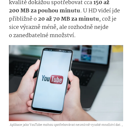
kvalitě dokážou spotřebovat cca
150 až
200 MB za pouhou minutu
. U HD videí jde
přibližně o
20 až 70 MB za minutu
, což je
sice výrazně méně, ale rozhodně nejde
o zanedbatelné množství.
Aplikace jako YouTube mohou spotřebovávat nesmírně vysoké množství dat. ,