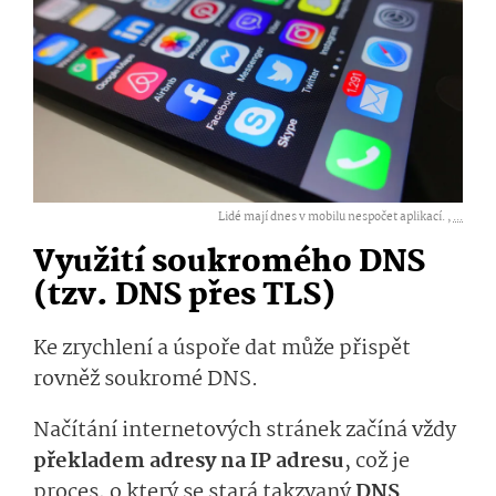
Lidé mají dnes v mobilu nespočet aplikací. ,
...
Využití soukromého DNS
(tzv. DNS přes TLS)
Ke zrychlení a úspoře dat může přispět
rovněž soukromé DNS.
Načítání internetových stránek začíná vždy
překladem adresy na IP adresu
, což je
proces, o který se stará takzvaný
DNS