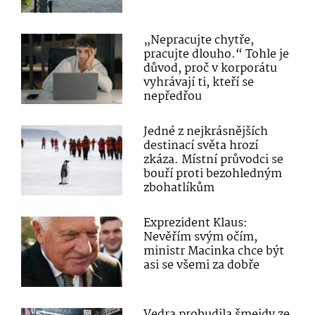
„Nepracujte chytře,
pracujte dlouho.“ Tohle je
důvod, proč v korporátu
vyhrávají ti, kteří se
nepředřou
Jedné z nejkrásnějších
destinací světa hrozí
zkáza. Místní průvodci se
bouří proti bezohledným
zbohatlíkům
Exprezident Klaus:
Nevěřím svým očím,
ministr Macinka chce být
asi se všemi za dobře
Vedra probudila šmejdy ze