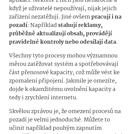
aplikací. Některé z nich jsou nenáročné a
když je uživatelé nepoužívají, nijak jejich
zařízení nezatěžují. Jiné ovšem
pracují i na
pozadí
: Například
stahují reklamy,
průběžně aktualizují obsah, provádějí
pravidelné kontroly nebo odesílají data
.
Všechny tyto procesy mohou významnou
měrou zatěžovat systém a spotřebovávají
část přenosové kapacity, což může vést ke
zpomalení připojení. Jakmile je omezíte,
dojde k okamžitému uvolnění kapacity a
tedy i zrychlení internetu.
Skvělou zprávou je, že omezení procesů na
pozadí je velmi jednoduché. Můžete to
učinit například pouhým zapnutím