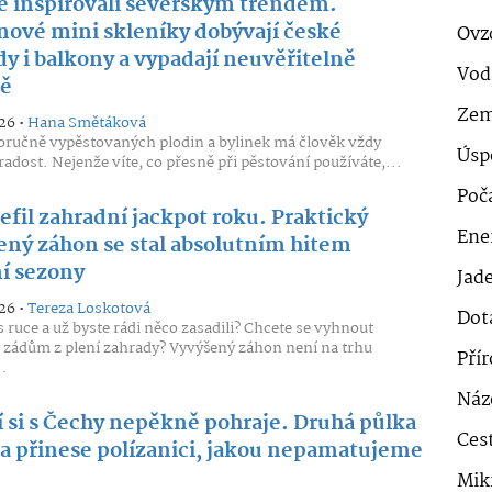
se inspirovali severským trendem.
nové mini skleníky dobývají české
Ovz
dy i balkony a vypadají neuvěřitelně
Vod
vě
Zem
26 •
Hana Smětáková
oručně vypěstovaných plodin a bylinek má člověk vždy
Úsp
 radost. Nejenže víte, co přesně při pěstování používáte,...
Poč
refil zahradní jackpot roku. Praktický
Ener
ený záhon se stal absolutním hitem
ní sezony
Jad
26 •
Tereza Loskotová
Dot
s ruce a už byste rádi něco zasadili? Chcete se vyhnout
zádům z plení zahrady? Vyvýšený záhon není na trhu
Pří
.
Náz
í si s Čechy nepěkně pohraje. Druhá půlka
Cest
a přinese polízanici, jakou nepamatujeme
Mik