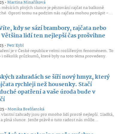
25 •
Martina Minaříková
h měsících plných slunce je pěstování rajčat na balkoně
hé. Oproti tomu na podzim nás rajčata mohou potrápit –...
Víte, kdy se sází brambory, rajčata nebo
Většina lidí ten nejlepší čas prošvihne
25 •
Petr Eybl
ření je v České republice velmi rozšířeným fenoménem. To
 i několik průzkumů, které byly na toto téma provedeny.
ských zahradách se šíří nový hmyz, který
ajčata rychleji než housenky. Stačí
duché opatření a vaše úroda bude v
čí
25 •
Monika Brešťanská
z vlastní zahrady jsou pro mnoho lidí prostě nejlepší. Sladká,
 a plná slunce. Jenže právě o tuto radost nás může...