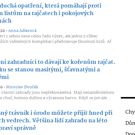
duchá opatření, která pomáhají proti
m listům na rajčatech i pokojových
inách
026 •
Anna Adlerová
ství s sebou nese celou řadu výzev, ale jednu z vůbec
jších viditelných komplikací představuje žloutnutí listů. Ať
ní zahradníci to dávají ke kořenům rajčat.
ku se stanou masitými, šťavnatými a
ými
26 •
Miroslav Dvořák
z vlastní zahrady jsou nepřekonatelná. Mají nezaměnitelnou
u chuť, hutnou dužinu a výraznou barvu. Když se jim ale...
Chy
ný trávník i úrodu můžete přijít hned při
h vedrech. Většina lidí zahradu na léto
Dům
praví správně
Dop