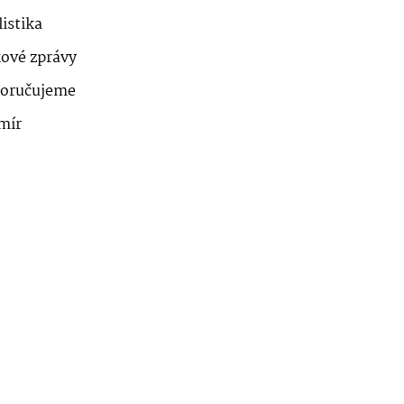
istika
kové zprávy
oručujeme
mír