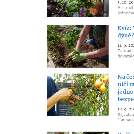
3. 10. 20
V letníc
jednoduc
Kvíz: 
dýně? 
11. 9. 20
Zahrádka
dokázalo
Na če
ničí r
jedno
bezpe
10. 9. 20
Rajčata 
šťavnatá