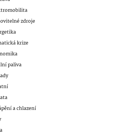
ktromobilita
ovitelné zdroje
rgetika
atická krize
nomika
lní paliva
ady
atní
řata
ápění a chlazení
y
a