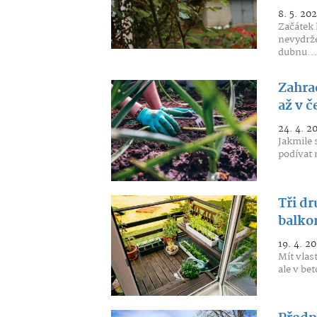
8. 5. 20
Začátek 
nevydrže
dubnu..
Zahra
až v č
24. 4. 2
Jakmile 
podívat n
Tři dr
balkon
19. 4. 2
Mít vlas
ale v be