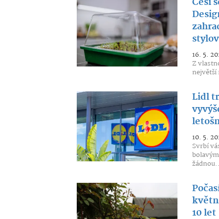
Češi 
Desig
zahra
stylo
16. 5. 20
Z vlastn
největší
Lidl t
vyvýš
letoš
10. 5. 20
Svrbí vá
bolavým 
žádnou..
Počas
květn
10 let