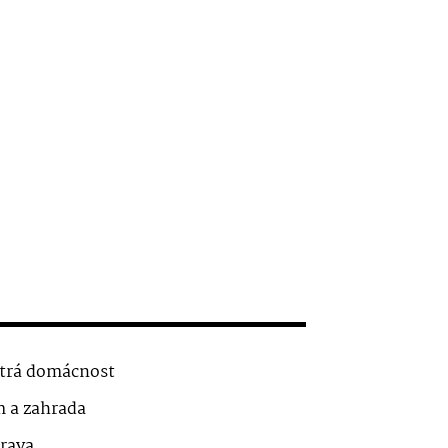
trá domácnost
 a zahrada
rava