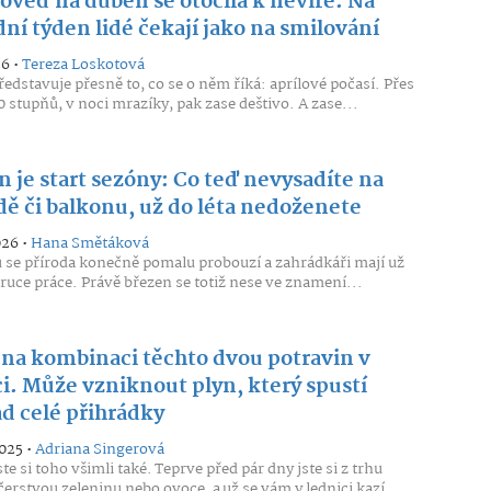
ověď na duben se otočila k nevíře. Na
ní týden lidé čekají jako na smilování
26 •
Tereza Loskotová
edstavuje přesně to, co se o něm říká: aprílové počasí. Přes
0 stupňů, v noci mrazíky, pak zase deštivo. A zase...
 je start sezóny: Co teď nevysadíte na
dě či balkonu, už do léta nedoženete
026 •
Hana Smětáková
 se příroda konečně pomalu probouzí a zahrádkáři mají už
 ruce práce. Právě březen se totiž nese ve znamení...
 na kombinaci těchto dvou potravin v
ci. Může vzniknout plyn, který spustí
ad celé přihrádky
2025 •
Adriana Singerová
e si toho všimli také. Teprve před pár dny jste si z trhu
 čerstvou zeleninu nebo ovoce, a už se vám v lednici kazí....