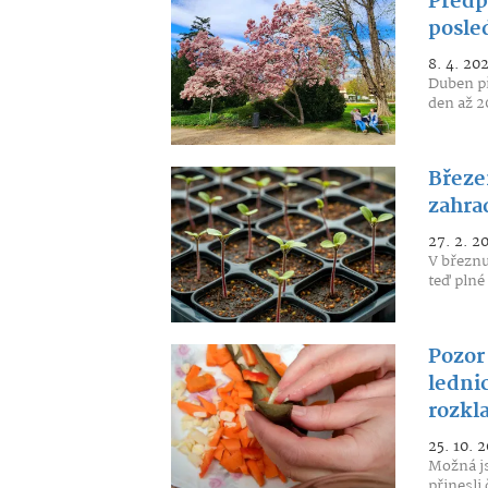
Předp
posled
8. 4. 20
Duben př
den až 2
Březen
zahra
27. 2. 2
V březnu
teď plné
Pozor
ledni
rozkl
25. 10. 
Možná jst
přinesli