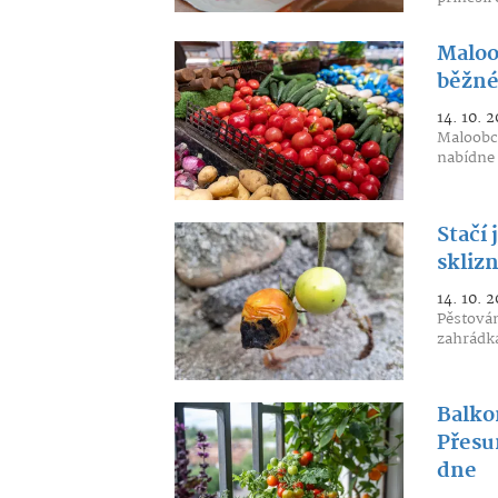
Maloo
běžné
14. 10. 2
Maloobch
nabídne 
Stačí 
skliz
14. 10. 2
Pěstován
zahrádká
Balko
Přesu
dne