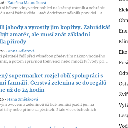
026 •
Kateřina Matoušková
 si během vlny veder pohled na krásný trávník a ochránit
Ele
du není žádná věda. Stačí dodržovat několik pravidel – a...
Obn
li jahody a vyrostly jim kopřivy. Zahrádkář
Ene
být amatér, ale musí znát základní
la přírody
Klim
026 •
Anna Adlerová
Eko
cí pěstitelé řeší před výsadbou především nákup vhodného
enic, a potom správnou frekvenci nebo množství vody při...
Fosi
Odp
ný supermarket rozjel obří spolupráci s
mi farmáři. Čerstvá zelenina se do regálů
Ost
ne už do 24 hodin
Zví
26 •
Hana Smětáková
vým ovocem a zeleninou už lidé nemusí jezdit jen na
Vyt
é trhy nebo přímo za pěstiteli. Stále více obchodních
..
Les
Vod