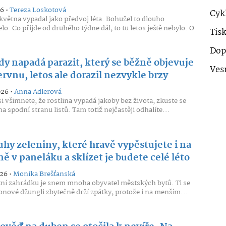
26 •
Tereza Loskotová
Cykl
května vypadal jako předvoj léta. Bohužel to dlouho
lo. Co přijde od druhého týdne dál, to tu letos ještě nebylo. O
Tis
.
Dop
dy napadá parazit, který se běžně objevuje
Ves
ervnu, letos ale dorazil nezvykle brzy
026 •
Anna Adlerová
si všimnete, že rostlina vypadá jakoby bez života, zkuste se
a spodní stranu listů. Tam totiž nejčastěji odhalíte...
uhy zeleniny, které hravě vypěstujete i na
ě v paneláku a sklízet je budete celé léto
026 •
Monika Brešťanská
tní zahrádku je snem mnoha obyvatel městských bytů. Ti se
tonové džungli zbytečně drží zpátky, protože i na menším...