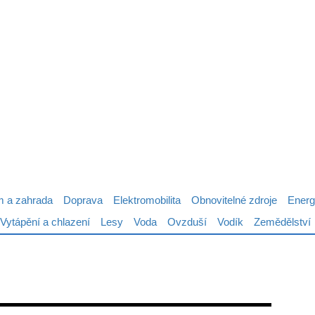
 a zahrada
Doprava
Elektromobilita
Obnovitelné zdroje
Energ
Vytápění a chlazení
Lesy
Voda
Ovzduší
Vodík
Zemědělství