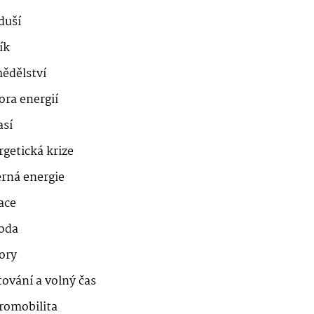
duší
ík
ědělství
ora energií
así
getická krize
erná energie
ace
roda
ory
ování a volný čas
romobilita