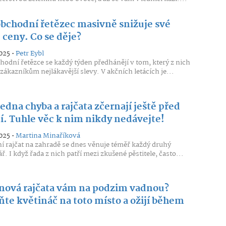
bchodní řetězec masivně snižuje své
 ceny. Co se děje?
025 •
Petr Eybl
odní řetězce se každý týden předhánějí v tom, který z nich
zákazníkům nejlákavější slevy. V akčních letácích je...
jedna chyba a rajčata zčernají ještě před
ní. Tuhle věc k nim nikdy nedávejte!
025 •
Martina Minaříková
í rajčat na zahradě se dnes věnuje téměř každý druhý
ř. I když řada z nich patří mezi zkušené pěstitele, často...
nová rajčata vám na podzim vadnou?
ňte květináč na toto místo a ožijí během