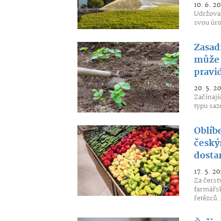
10. 6. 2
Udržovat
svou úro
Zasadi
může 
pravid
20. 5. 2
Začínají
typu saz
Oblíbe
český
dosta
17. 5. 20
Za čerst
farmářsk
řetězců.