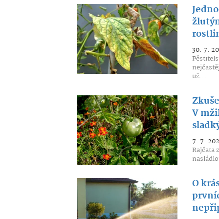
Jedno
žlutý
rostl
30. 7. 2
Pěstitel
nejčastě
už...
Zkuše
V mži
sladk
7. 7. 20
Rajčata 
nasládlo
O krás
prvníc
nepři