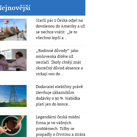
Nejnovější
Starší pár z Česka odjel na
dovolenou do Ameriky a už
se nechce vrátit: „Je to
všechno lepší a...
„Rodinné důvody“ jako
omluvenka dítěte už
nestačí. Školy chtějí znát
skutečný důvod absence a
strkají nos do...
Dodavatel elektřiny právě
zlevňuje zákazníkům
dodávky o 30 %. Nabídka
platí jen do konce...
Legendární česká módní
firma je ve vážných
problémech. Tržby se
propadly o čtvrtinu a ztráta