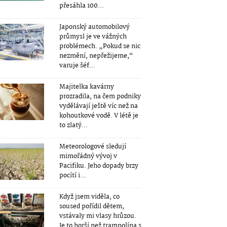
přesáhla 100...
Japonský automobilový
průmysl je ve vážných
problémech. „Pokud se nic
nezmění, nepřežijeme,“
varuje šéf...
Majitelka kavárny
prozradila, na čem podniky
vydělávají ještě víc než na
kohoutkové vodě. V létě je
to zlatý...
Meteorologové sledují
mimořádný vývoj v
Pacifiku. Jeho dopady brzy
pocítí i...
Když jsem viděla, co
soused pořídil dětem,
vstávaly mi vlasy hrůzou.
Je to horší než trampolína s