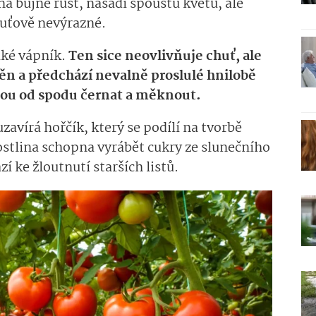
na bujně růst, nasadí spoustu květů, ale
huťově nevýrazné.
aké vápník.
Ten sice neovlivňuje chuť, ale
ěn a předchází nevalně proslulé hnilobě
nou od spodu černat a měknout.
uzavírá hořčík, který se podílí na tvorbě
rostlina schopna vyrábět cukry ze slunečního
zí ke žloutnutí starších listů.