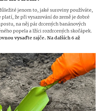
důležité jenom to, jaké suroviny používáte,
e platí, že při vysazování do země je dobré
mpostu, na něj pár drcených banánových
věného popela a lžíci rozdrcených skořápek.
vnou vysaďte rajče. Na dalších 6 až