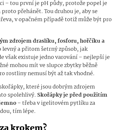
i – tou první je pH půdy, protože popel je
 proto přehánět. Tou druhou je, aby se
dřeva, v opačném případě totiž může být pro
ým zdrojem draslíku, fosforu, hořčíku a
o levný a přitom šetrný způsob, jak
e však existuje jedno varování – nejlepší je
ěžné mohou mít ve slupce zbytky běžně
ro rostliny nemusí být až tak vhodné.
 skořápky, které jsou dobrým zdrojem
ato spolehlivý.
Skořápky je před použitím
ajemno
– třeba v igelitovém pytlíku za
dou, tím lépe.
 za krokem?