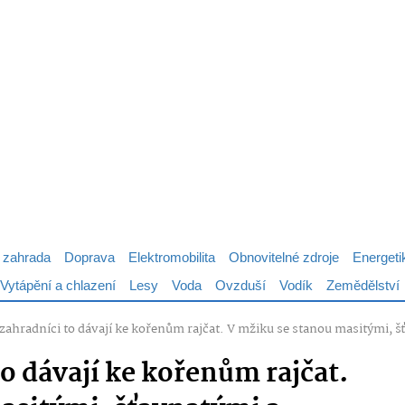
 zahrada
Doprava
Elektromobilita
Obnovitelné zdroje
Energeti
Vytápění a chlazení
Lesy
Voda
Ovzduší
Vodík
Zemědělství
zahradníci to dávají ke kořenům rajčat. V mžiku se stanou masitými, 
o dávají ke kořenům rajčat.