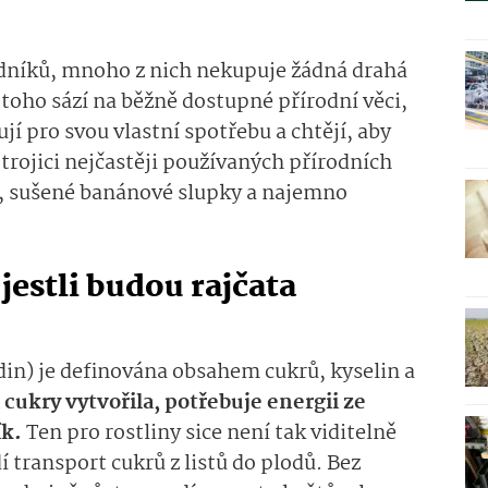
dníků, mnoho z nich nekupuje žádná drahá
toho sází na běžně dostupné přírodní věci,
í pro svou vlastní spotřebu a chtějí, aby
trojici nejčastěji používaných přírodních
l, sušené banánové slupky a najemno
jestli budou rajčata
din) je definována obsahem cukrů, kyselin a
 cukry vytvořila, potřebuje energii ze
ík.
Ten pro rostliny sice není tak viditelně
í transport cukrů z listů do plodů. Bez