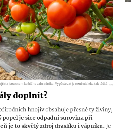
ajčata jsou snem každého zahradníka. Vypěstovat je není zdaleka tak těžké. ,
...
ály doplnit?
 přírodních hnojiv obsahuje přesně ty živiny,
 popel je sice odpadní surovina při
eň je to skvělý zdroj draslíku i vápníku.
Je