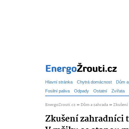
Hlavní stránka
Chytrá domácnost
Dům a
Fosilní paliva
Odpady
Ostatní
Zvířata
EnergoZrouti.cz
»
Dům a zahrada
»
Zkušení 
Zkušení zahradníci t