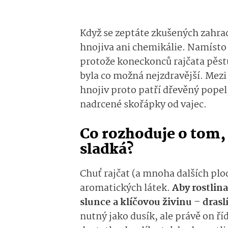
Když se zeptáte zkušených zahra
hnojiva ani chemikálie. Namísto 
protože koneckonců rajčata pěstuj
byla co možná nejzdravější. Mezi 
hnojiv proto patří dřevěný pope
nadrcené skořápky od vajec.
Co rozhoduje o tom, 
sladká?
Chuť rajčat (a mnoha dalších plo
aromatických látek.
Aby rostlina
slunce a klíčovou živinu – drasl
nutný jako dusík, ale právě on říd