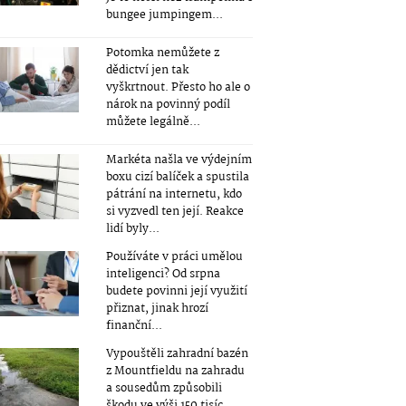
bungee jumpingem...
Potomka nemůžete z
dědictví jen tak
vyškrtnout. Přesto ho ale o
nárok na povinný podíl
můžete legálně...
Markéta našla ve výdejním
boxu cizí balíček a spustila
pátrání na internetu, kdo
si vyzvedl ten její. Reakce
lidí byly...
Používáte v práci umělou
inteligenci? Od srpna
budete povinni její využití
přiznat, jinak hrozí
finanční...
Vypouštěli zahradní bazén
z Mountfieldu na zahradu
a sousedům způsobili
škodu ve výši 150 tisíc...