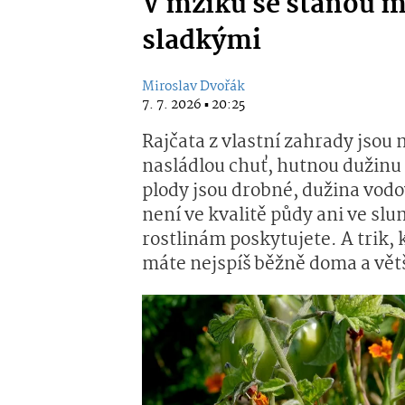
V mžiku se stanou m
sladkými
Miroslav Dvořák
7. 7. 2026 ▪ 20:25
Rajčata z vlastní zahrady jso
nasládlou chuť, hutnou dužinu 
plody jsou drobné, dužina vod
není ve kvalitě půdy ani ve slu
rostlinám poskytujete. A trik, 
máte nejspíš běžně doma a větš