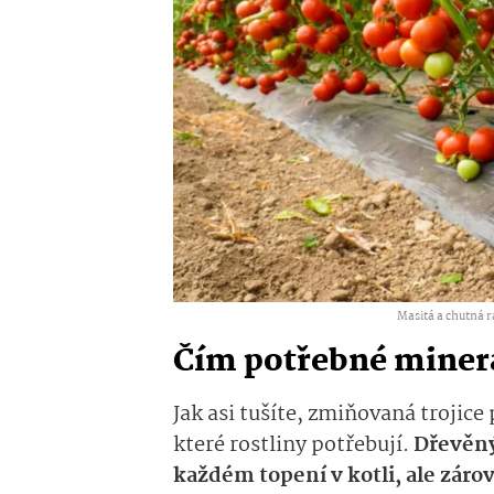
Masitá a chutná r
Čím potřebné miner
Jak asi tušíte, zmiňovaná trojice
které rostliny potřebují.
Dřevěný
každém topení v kotli, ale zárov