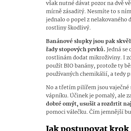
však nutné dávat pozor na dvě věc
mírně zásaditý. Nesmíte to s ním
jednalo o popel z nelakovaného 
rostliny škodlivý.
Banánové slupky jsou pak skvěl
řady stopových prvků.
Jedná se 
rostlinám dodat mikroživiny. I zd
použít BIO banány, protože ty b
používaných chemikálií, a tedy p
No a třetím pilířem jsou vaječné
vápníku. Účinek je pomalý, ale z
dobré omýt, usušit a rozdrtit n
pomoci válečku. Čím jemnější bu
Jak postupovat krok