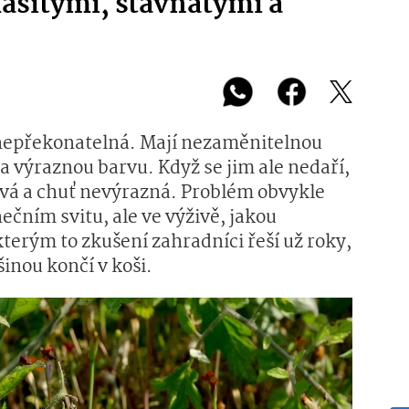
asitými, šťavnatými a
u nepřekonatelná. Mají nezaměnitelnou
a výraznou barvu. Když se jim ale nedaří,
ová a chuť nevýrazná. Problém obvykle
nečním svitu, ale ve výživě, jakou
kterým to zkušení zahradníci řeší už roky,
inou končí v koši.