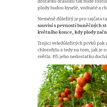
dostatku draslíku tak bude rostli
plody budou kyselé, vodnaté a c
Neméně důležitý je pro rajčata t
souvisí s pevností buněčných st
květního konce, kdy plody zač
Trojici veledůležitých prvků pak 
chlorofylu a tedy na tom, jak je 
světla. Při jeho nedostatku dochá