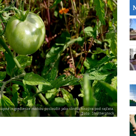
upné ingredience mohou posloužit jako skvělá hnojiva pod rajčata.
Foto
: Shutterstock