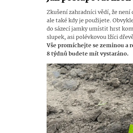
Zkušení zahradníci vědí, že není 
ale také kdy je použijete. Obvykl
do sázecí jamky umístit hrst ko
slupek, asi polévkovou lžíci dře
Vše promíchejte se zeminou a ro
8 týdnů budete mít vystaráno.