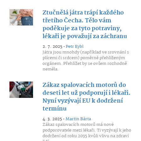
Ztučnělá játra trápí každého
třetího Čecha. Tělo vám
poděkuje za tyto potraviny,
lékaři je považují za záchranu
2. 7. 2025 •
Petr Eybl
Játra jsou mnohdy (například ve srovnání s
plícemi či srdcem) poměrně přehlíženým
orgánem. Přehlížet by se ovšem rozhodně
neměla.
Zákaz spalovacích motorů do
deseti let už podporují i lékaři.
Nyní vyzývají EU k dodržení
termínu
4. 3. 2025 •
Martin Bárta
Zákaz spalovacích motorů má nové
podporovatele mezi lékaři. Ti vyzývají k jeho
dodržení od roku 2035 kvůli vlivu na zdraví