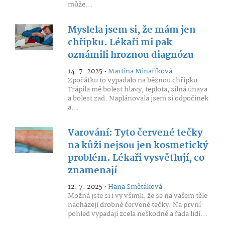
může...
Myslela jsem si, že mám jen
chřipku. Lékaři mi pak
oznámili hroznou diagnózu
14. 7. 2025 •
Martina Minaříková
Zpočátku to vypadalo na běžnou chřipku.
Trápila mě bolest hlavy, teplota, silná únava
a bolest zad. Naplánovala jsem si odpočinek
a...
Varování: Tyto červené tečky
na kůži nejsou jen kosmetický
problém. Lékaři vysvětlují, co
znamenají
12. 7. 2025 •
Hana Smětáková
Možná jste si i vy všimli, že se na vašem těle
nacházejí drobné červené tečky. Na první
pohled vypadají zcela neškodně a řada lidí...