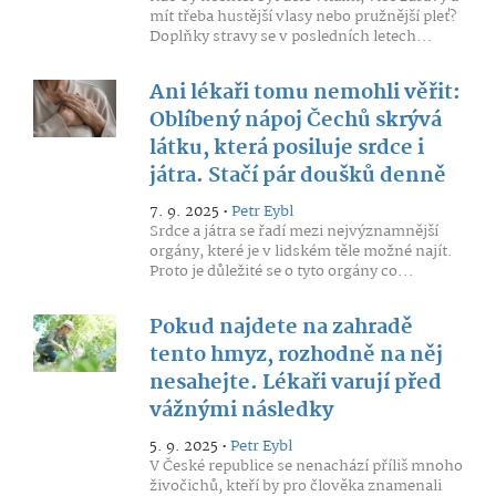
mít třeba hustější vlasy nebo pružnější pleť?
Doplňky stravy se v posledních letech...
Ani lékaři tomu nemohli věřit:
Oblíbený nápoj Čechů skrývá
látku, která posiluje srdce i
játra. Stačí pár doušků denně
7. 9. 2025 •
Petr Eybl
Srdce a játra se řadí mezi nejvýznamnější
orgány, které je v lidském těle možné najít.
Proto je důležité se o tyto orgány co...
Pokud najdete na zahradě
tento hmyz, rozhodně na něj
nesahejte. Lékaři varují před
vážnými následky
5. 9. 2025 •
Petr Eybl
V České republice se nenachází příliš mnoho
živočichů, kteří by pro člověka znamenali