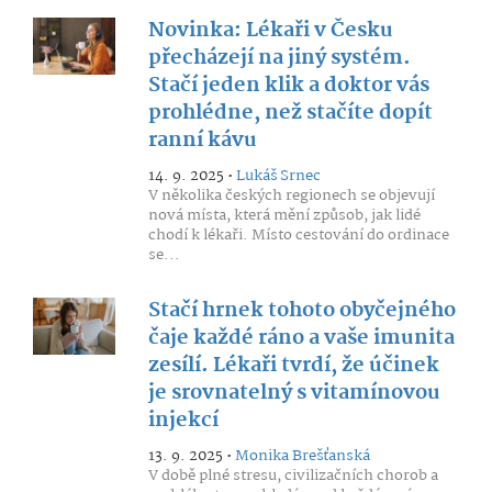
Novinka: Lékaři v Česku
přecházejí na jiný systém.
Stačí jeden klik a doktor vás
prohlédne, než stačíte dopít
ranní kávu
14. 9. 2025 •
Lukáš Srnec
V několika českých regionech se objevují
nová místa, která mění způsob, jak lidé
chodí k lékaři. Místo cestování do ordinace
se...
Stačí hrnek tohoto obyčejného
čaje každé ráno a vaše imunita
zesílí. Lékaři tvrdí, že účinek
je srovnatelný s vitamínovou
injekcí
13. 9. 2025 •
Monika Brešťanská
V době plné stresu, civilizačních chorob a