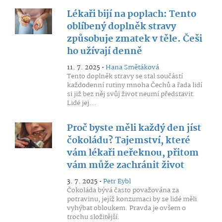
Lékaři bijí na poplach: Tento
oblíbený doplněk stravy
způsobuje zmatek v těle. Češi
ho užívají denně
11. 7. 2025 •
Hana Smětáková
Tento doplněk stravy se stal součástí
každodenní rutiny mnoha Čechů a řada lidí
si již bez něj svůj život neumí představit.
Lidé jej...
Proč byste měli každý den jíst
čokoládu? Tajemství, které
vám lékaři neřeknou, přitom
vám může zachránit život
3. 7. 2025 •
Petr Eybl
Čokoláda bývá často považována za
potravinu, jejíž konzumaci by se lidé měli
vyhýbat obloukem. Pravda je ovšem o
trochu složitější.