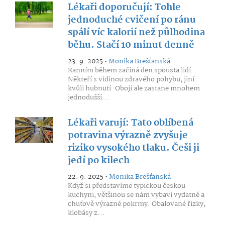
Lékaři doporučují: Tohle
jednoduché cvičení po ránu
spálí víc kalorií než půlhodina
běhu. Stačí 10 minut denně
23. 9. 2025 •
Monika Brešťanská
Ranním během začíná den spousta lidí.
Někteří s vidinou zdravého pohybu, jiní
kvůli hubnutí. Obojí ale zastane mnohem
jednodušší...
Lékaři varují: Tato oblíbená
potravina výrazně zvyšuje
riziko vysokého tlaku. Češi ji
jedí po kilech
22. 9. 2025 •
Monika Brešťanská
Když si představíme typickou českou
kuchyni, většinou se nám vybaví vydatné a
chuťově výrazné pokrmy. Obalované řízky,
klobásy z...