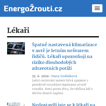
Toggl
navig
Lékaři
Špatně nastavená klimatizace
v autě je letním nešvarem
řidičů. Lékaři upozorňují na
riziko dlouhodobých
zdravotních potíží
25. 6. 2026 •
Hana Smětáková
Letní cestování autem bývá spojeno s
poměrně vysokými teplotami uvnitř
vozidla. Není proto divu, že většina lidí v
těchto dnech naplno...
Nedostavili jste se k lékaři na