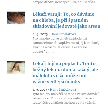
bezprostřední nebezpečí. Najdou se však...
Lékaři varují: To, co dáváme
na chleba, je při špatném
skladování jedovaté jako arsen
4. 9. 2025 •
Hana Smětáková
Pro mnoho lidí je chléb každodenní
samozřejmostí. Dopřáváme si jej k snídani,
svačině a často i k večeři. Lékaři ale
upozorňují,...
Lékaři bijí na poplach: Tento
běžný lék má doma každý, ale
málokdo ví, že může mít
vážné vedlejší účinky
1. 9. 2025 •
Hana Smětáková
Tyto tablety má většina z nás ve své domácí
lékárničce. Mnoho lidí ale netuší, že se s
touto léčivou látkou mohou pojit i vážné...