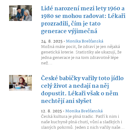
Lidé narození mezi lety 1960 a
1980 se mohou radovat: Lékaři
prozradili, čím je tato
generace výjimečná
24. 8. 2025 •
Monika Brešťanská
Možná máte pocit, že zdraví je jen nějaká
genetická loterie. Statistiky ale ukazují, že
jedna generace je na tom zdravotně lépe
než...
České babičky vařily toto jídlo
celý život a nedají na něj
dopustit. Lékaři však o něm
nechtějí ani slyšet
12. 8. 2025 •
Monika Brešťanská
Česká kultura je plná tradic. Patří k nim i
naše kuchyně plná chutí, vůní a sladkých i
slaných pokrmů. Jeden z nich vařily naše...