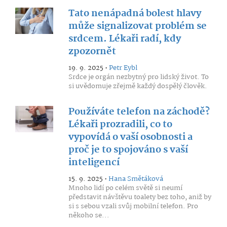
Tato nenápadná bolest hlavy
může signalizovat problém se
srdcem. Lékaři radí, kdy
zpozornět
19. 9. 2025 •
Petr Eybl
Srdce je orgán nezbytný pro lidský život. To
si uvědomuje zřejmě každý dospělý člověk.
Používáte telefon na záchodě?
Lékaři prozradili, co to
vypovídá o vaší osobnosti a
proč je to spojováno s vaší
inteligencí
15. 9. 2025 •
Hana Smětáková
Mnoho lidí po celém světě si neumí
představit návštěvu toalety bez toho, aniž by
si s sebou vzali svůj mobilní telefon. Pro
někoho se...