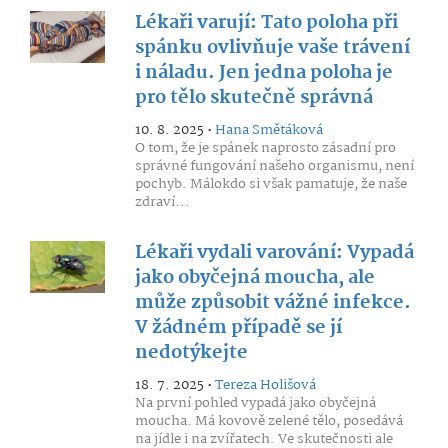
Lékaři varují: Tato poloha při
spánku ovlivňuje vaše trávení
i náladu. Jen jedna poloha je
pro tělo skutečně správná
10. 8. 2025 •
Hana Smětáková
O tom, že je spánek naprosto zásadní pro
správné fungování našeho organismu, není
pochyb. Málokdo si však pamatuje, že naše
zdraví...
Lékaři vydali varování: Vypadá
jako obyčejná moucha, ale
může způsobit vážné infekce.
V žádném případě se jí
nedotýkejte
18. 7. 2025 •
Tereza Holišová
Na první pohled vypadá jako obyčejná
moucha. Má kovově zelené tělo, posedává
na jídle i na zvířatech. Ve skutečnosti ale