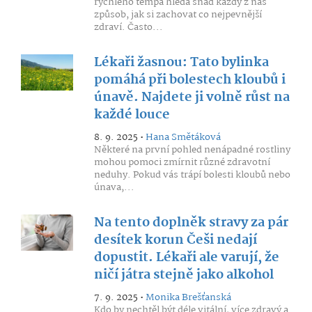
rychlého tempa hledá snad každý z nás
způsob, jak si zachovat co nejpevnější
zdraví. Často...
Lékaři žasnou: Tato bylinka
pomáhá při bolestech kloubů i
únavě. Najdete ji volně růst na
každé louce
8. 9. 2025 •
Hana Smětáková
Některé na první pohled nenápadné rostliny
mohou pomoci zmírnit různé zdravotní
neduhy. Pokud vás trápí bolesti kloubů nebo
únava,...
Na tento doplněk stravy za pár
desítek korun Češi nedají
dopustit. Lékaři ale varují, že
ničí játra stejně jako alkohol
7. 9. 2025 •
Monika Brešťanská
Kdo by nechtěl být déle vitální, více zdravý a