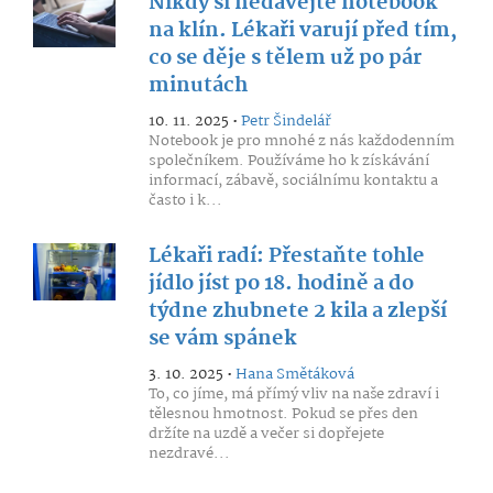
Nikdy si nedávejte notebook
na klín. Lékaři varují před tím,
co se děje s tělem už po pár
minutách
10. 11. 2025 •
Petr Šindelář
Notebook je pro mnohé z nás každodenním
společníkem. Používáme ho k získávání
informací, zábavě, sociálnímu kontaktu a
často i k...
Lékaři radí: Přestaňte tohle
jídlo jíst po 18. hodině a do
týdne zhubnete 2 kila a zlepší
se vám spánek
3. 10. 2025 •
Hana Smětáková
To, co jíme, má přímý vliv na naše zdraví i
tělesnou hmotnost. Pokud se přes den
držíte na uzdě a večer si dopřejete
nezdravé...