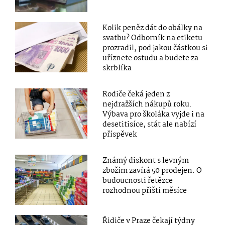
Kolik peněz dát do obálky na
svatbu? Odborník na etiketu
prozradil, pod jakou částkou si
uříznete ostudu a budete za
skrblíka
Rodiče čeká jeden z
nejdražších nákupů roku.
Výbava pro školáka vyjde i na
desetitisíce, stát ale nabízí
příspěvek
Známý diskont s levným
zbožím zavírá 50 prodejen. O
budoucnosti řetězce
rozhodnou příští měsíce
Řidiče v Praze čekají týdny