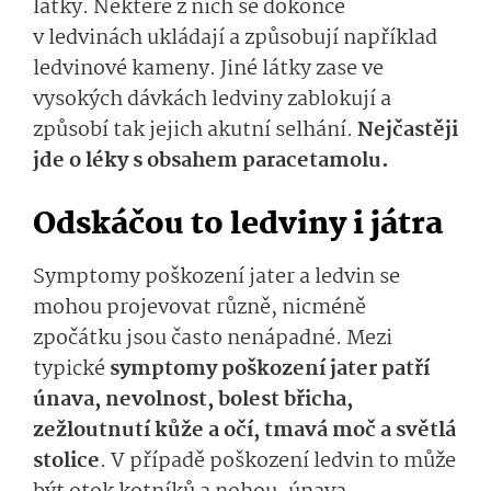
látky. Některé z nich se dokonce
v ledvinách ukládají a způsobují například
ledvinové kameny. Jiné látky zase ve
vysokých dávkách ledviny zablokují a
způsobí tak jejich akutní selhání.
Nejčastěji
jde o léky s obsahem paracetamolu.
Odskáčou to ledviny i játra
Symptomy poškození jater a ledvin se
mohou projevovat různě, nicméně
zpočátku jsou často nenápadné. Mezi
typické
symptomy poškození jater patří
únava, nevolnost, bolest břicha,
zežloutnutí kůže a očí, tmavá moč a světlá
stolice
. V případě poškození ledvin to může