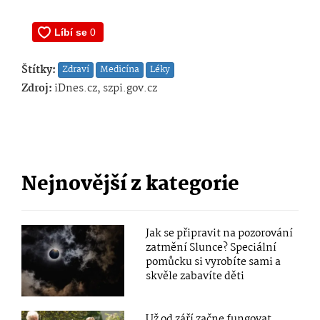
Štítky:
Zdraví
Medicína
Léky
Zdroj:
iDnes.cz, szpi.gov.cz
Nejnovější z kategorie
Jak se připravit na pozorování
zatmění Slunce? Speciální
pomůcku si vyrobíte sami a
skvěle zabavíte děti
Už od září začne fungovat