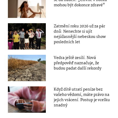
mohou být dokonce zdravé"
Zatmění roku 2026 už za pár
dnů: Nenechte si ujít
nejúžasnější nebeskou show
posledních let
Vedra ještě zesílí. Nová
předpověď naznačuje, že
budou padat další rekordy
Když dítě utratí peníze bez
vašeho vědomí, máte právo na
jejich vrácení. Postup je vcelku
snadný