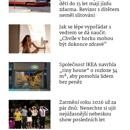
děti do 15 let mají jízdu
zdarma. Revizor s dítětem
neměl slitování
Jak se lépe vypořádat s
vedrem se dá naučit:
„Chvíle v horku mohou
být dokonce zdravé"
Společnost IKEA navrhla
„tiny house“ o rozloze 34
m², aby pomohla lidem
bez peněz
Zatmění roku 2026 už za
pár dnů: Nenechte si ujít
nejúžasnější nebeskou
show posledních let