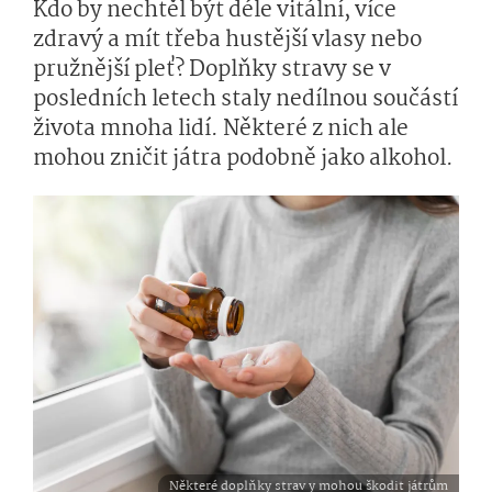
Kdo by nechtěl být déle vitální, více
zdravý a mít třeba hustější vlasy nebo
pružnější pleť? Doplňky stravy se v
posledních letech staly nedílnou součástí
života mnoha lidí. Některé z nich ale
mohou zničit játra podobně jako alkohol.
Některé doplňky strav y mohou škodit játrům