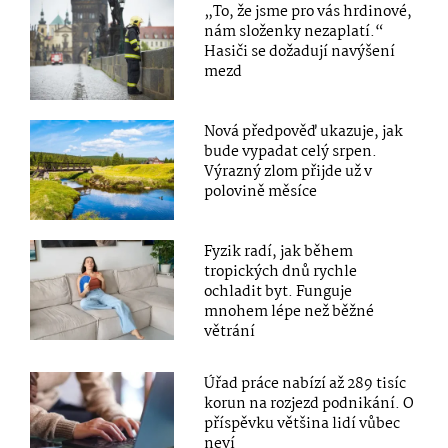
„To, že jsme pro vás hrdinové,
nám složenky nezaplatí.“
Hasiči se dožadují navýšení
mezd
Nová předpověď ukazuje, jak
bude vypadat celý srpen.
Výrazný zlom přijde už v
polovině měsíce
Fyzik radí, jak během
tropických dnů rychle
ochladit byt. Funguje
mnohem lépe než běžné
větrání
Úřad práce nabízí až 289 tisíc
korun na rozjezd podnikání. O
příspěvku většina lidí vůbec
neví