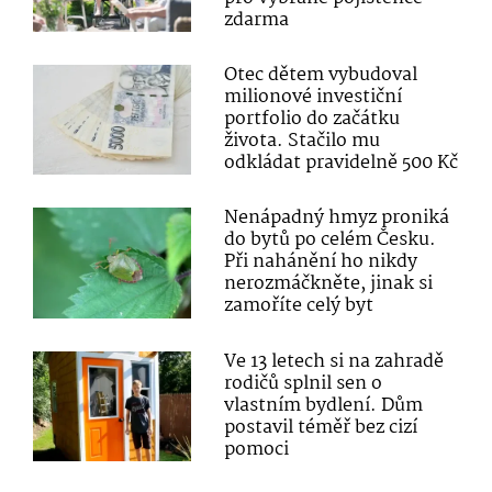
zdarma
Otec dětem vybudoval
milionové investiční
portfolio do začátku
života. Stačilo mu
odkládat pravidelně 500 Kč
Nenápadný hmyz proniká
do bytů po celém Česku.
Při nahánění ho nikdy
nerozmáčkněte, jinak si
zamoříte celý byt
Ve 13 letech si na zahradě
rodičů splnil sen o
vlastním bydlení. Dům
postavil téměř bez cizí
pomoci