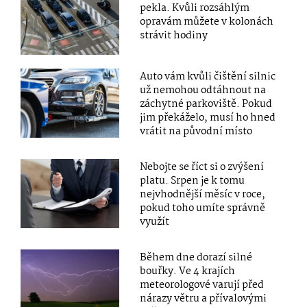
pekla. Kvůli rozsáhlým
opravám můžete v kolonách
strávit hodiny
Auto vám kvůli čištění silnic
už nemohou odtáhnout na
záchytné parkoviště. Pokud
jim překáželo, musí ho hned
vrátit na původní místo
Nebojte se říct si o zvýšení
platu. Srpen je k tomu
nejvhodnější měsíc v roce,
pokud toho umíte správně
využít
Během dne dorazí silné
bouřky. Ve 4 krajích
meteorologové varují před
nárazy větru a přívalovými