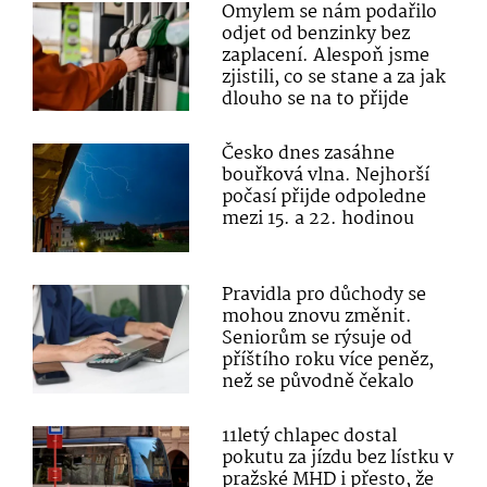
Omylem se nám podařilo
odjet od benzinky bez
zaplacení. Alespoň jsme
zjistili, co se stane a za jak
dlouho se na to přijde
Česko dnes zasáhne
bouřková vlna. Nejhorší
počasí přijde odpoledne
mezi 15. a 22. hodinou
Pravidla pro důchody se
mohou znovu změnit.
Seniorům se rýsuje od
příštího roku více peněz,
než se původně čekalo
11letý chlapec dostal
pokutu za jízdu bez lístku v
pražské MHD i přesto, že