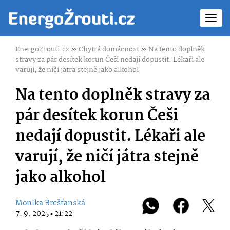
Toggl
navig
EnergoZrouti.cz
»
Chytrá domácnost
»
Na tento doplněk
stravy za pár desítek korun Češi nedají dopustit. Lékaři ale
varují, že ničí játra stejně jako alkohol
Na tento doplněk stravy za
pár desítek korun Češi
nedají dopustit. Lékaři ale
varují, že ničí játra stejně
jako alkohol
Monika Brešťanská
7. 9. 2025 ▪ 21:22