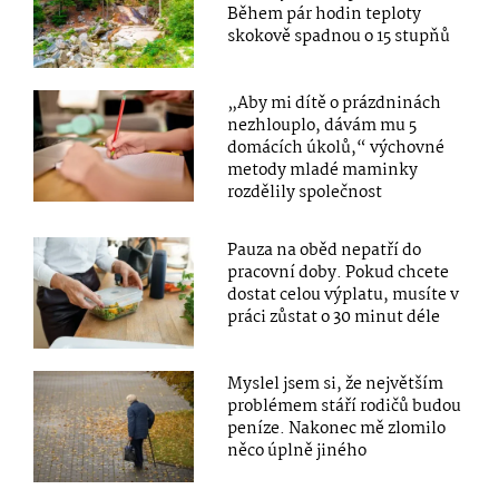
Během pár hodin teploty
skokově spadnou o 15 stupňů
„Aby mi dítě o prázdninách
nezhlouplo, dávám mu 5
domácích úkolů,“ výchovné
metody mladé maminky
rozdělily společnost
Pauza na oběd nepatří do
pracovní doby. Pokud chcete
dostat celou výplatu, musíte v
práci zůstat o 30 minut déle
Myslel jsem si, že největším
problémem stáří rodičů budou
peníze. Nakonec mě zlomilo
něco úplně jiného