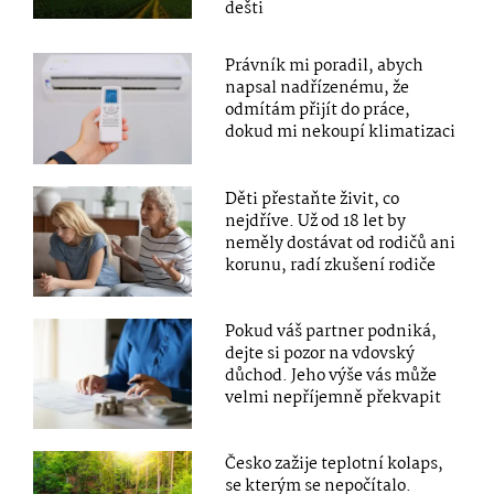
dešti
Právník mi poradil, abych
napsal nadřízenému, že
odmítám přijít do práce,
dokud mi nekoupí klimatizaci
Děti přestaňte živit, co
nejdříve. Už od 18 let by
neměly dostávat od rodičů ani
korunu, radí zkušení rodiče
Pokud váš partner podniká,
dejte si pozor na vdovský
důchod. Jeho výše vás může
velmi nepříjemně překvapit
Česko zažije teplotní kolaps,
se kterým se nepočítalo.