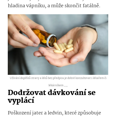
hladina vápníku, a může skončit fatálně.
Užívání doplňků stravy a léků bez předpisu je dobré konzultovat s lékařem či
lékárníkem ,
...
Dodržovat dávkování se
vyplácí
Poškození jater a ledvin, které způsobuje