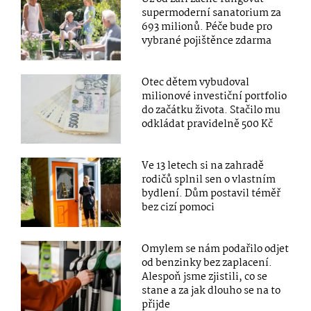
supermoderní sanatorium za
693 milionů. Péče bude pro
vybrané pojištěnce zdarma
Otec dětem vybudoval
milionové investiční portfolio
do začátku života. Stačilo mu
odkládat pravidelně 500 Kč
Ve 13 letech si na zahradě
rodičů splnil sen o vlastním
bydlení. Dům postavil téměř
bez cizí pomoci
Omylem se nám podařilo odjet
od benzinky bez zaplacení.
Alespoň jsme zjistili, co se
stane a za jak dlouho se na to
přijde