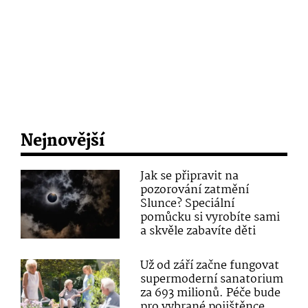
Nejnovější
Jak se připravit na
pozorování zatmění
Slunce? Speciální
pomůcku si vyrobíte sami
a skvěle zabavíte děti
Už od září začne fungovat
supermoderní sanatorium
za 693 milionů. Péče bude
pro vybrané pojištěnce