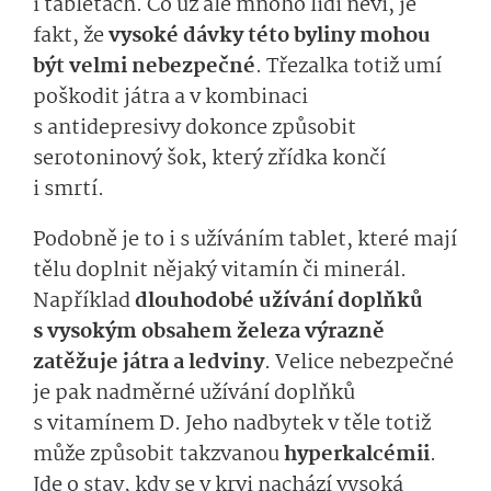
i tabletách. Co už ale mnoho lidí neví, je
fakt, že
vysoké dávky této byliny mohou
být velmi nebezpečné
. Třezalka totiž umí
poškodit játra a v kombinaci
s antidepresivy dokonce způsobit
serotoninový šok, který zřídka končí
i smrtí.
Podobně je to i s užíváním tablet, které mají
tělu doplnit nějaký vitamín či minerál.
Například
dlouhodobé užívání doplňků
s vysokým obsahem železa výrazně
zatěžuje játra a ledviny
. Velice nebezpečné
je pak nadměrné užívání doplňků
s vitamínem D. Jeho nadbytek v těle totiž
může způsobit takzvanou
hyper­kalcémii
.
Jde o stav, kdy se v krvi nachází vysoká