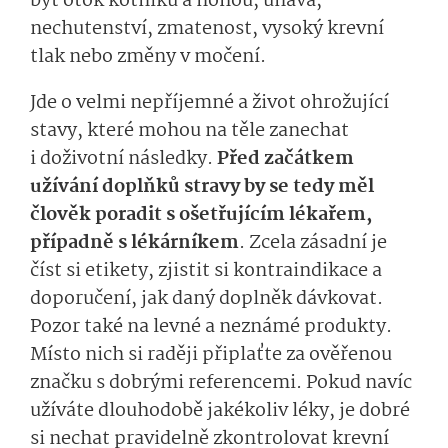
být otok kotníků a nohou, únava,
nechutenství, zmatenost, vysoký krevní
tlak nebo změny v močení.
Jde o velmi nepříjemné a život ohrožující
stavy, které mohou na těle zanechat
i doživotní následky.
Před začátkem
užívání doplňků stravy by se tedy měl
člověk poradit s ošetřujícím lékařem,
případně s lékárníkem
. Zcela zásadní je
číst si etikety, zjistit si kontraindikace a
doporučení, jak daný doplněk dávkovat.
Pozor také na levné a neznámé produkty.
Místo nich si raději připlaťte za ověřenou
značku s dobrými referencemi. Pokud navíc
užíváte dlouhodobě jakékoliv léky, je dobré
si nechat pravidelně zkontrolovat krevní