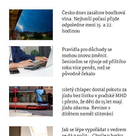
Česko dnes zasáhne bouřková
vlna. Nejhorší počasí přijde
odpoledne mezi 15. a 22.
hodinou
Pravidla pro důchody se
mohou znovu změnit.
Seniorům se rýsuje od příštího
roku více peněz, než se
původně čekalo
11letý chlapec dostal pokutu za
jízdu bez lístku v pražské MHD
i přesto, že děti do 15 let mají
jízdu zdarma. Revizor s
dítětem neměl slitování
Jak se lépe vypořádat s vedrem
se dá naučit: „Chvíle v horku