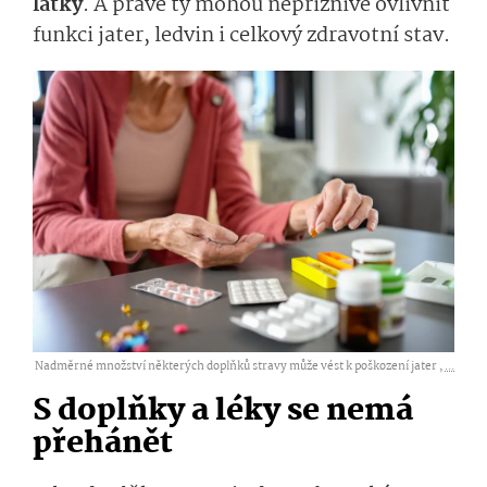
látky
. A právě ty mohou nepříznivě ovlivnit
funkci jater, ledvin i celkový zdravotní stav.
Nadměrné množství některých doplňků stravy může vést k poškození jater ,
...
S doplňky a léky se nemá
přehánět