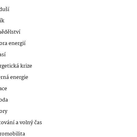
duší
ík
ědělství
ora energií
así
getická krize
erná energie
ace
roda
ory
ování a volný čas
romobilita