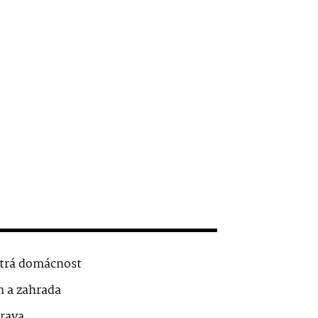
trá domácnost
 a zahrada
rava