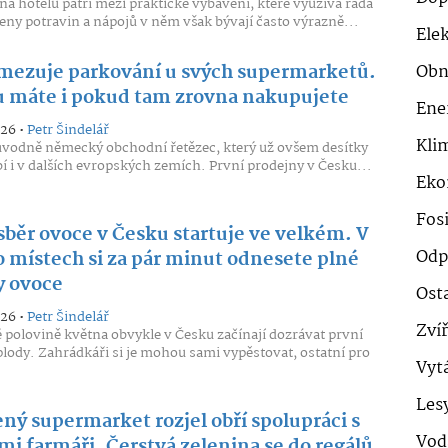
na hotelu patří mezi praktické vybavení, které využívá řada
eny potravin a nápojů v něm však bývají často výrazně...
Ele
omezuje parkování u svých supermarketů.
Obn
 máte i pokud tam zrovna nakupujete
Ene
026 •
Petr Šindelář
Klim
původně německý obchodní řetězec, který už ovšem desítky
bí i v dalších evropských zemích. První prodejny v Česku...
Eko
Fosi
běr ovoce v Česku startuje ve velkém. V
Odp
o místech si za pár minut odnesete plné
y ovoce
Ost
026 •
Petr Šindelář
Zví
 polovině května obvykle v Česku začínají dozrávat první
lody. Zahrádkáři si je mohou sami vypěstovat, ostatní pro
Vyt
Les
ný supermarket rozjel obří spolupráci s
Vod
mi farmáři. Čerstvá zelenina se do regálů