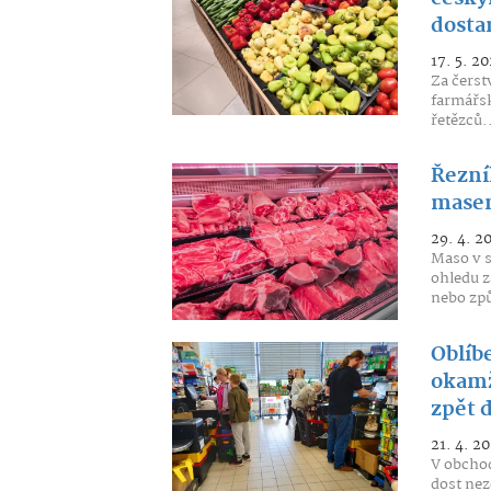
dosta
17. 5. 20
Za čerst
farmářsk
řetězců.
Řezník
masem
29. 4. 2
Maso v s
ohledu z
nebo způ
Oblíbe
okamž
zpět 
21. 4. 2
V obchod
dost nez