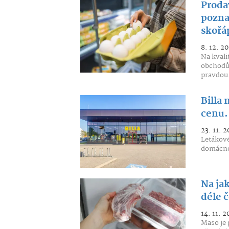
Prodav
poznat
skořá
8. 12. 20
Na kvali
obchodů 
pravdou.
Billa
cenu. 
23. 11. 2
Letákové
domácnos
Na jak
déle č
14. 11. 2
Maso je 