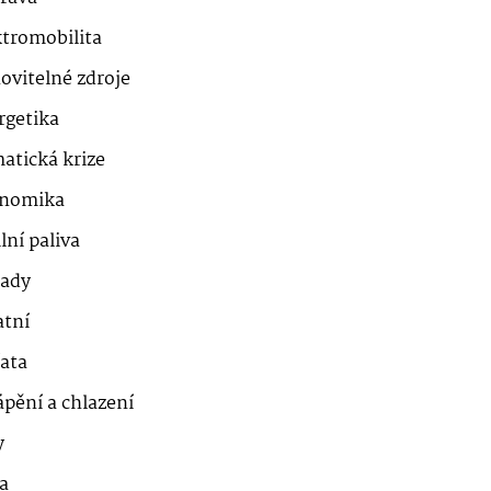
ktromobilita
ovitelné zdroje
rgetika
atická krize
nomika
lní paliva
ady
atní
řata
ápění a chlazení
y
a