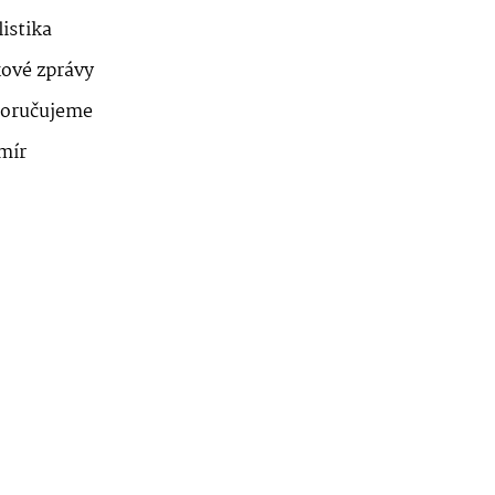
istika
kové zprávy
oručujeme
mír