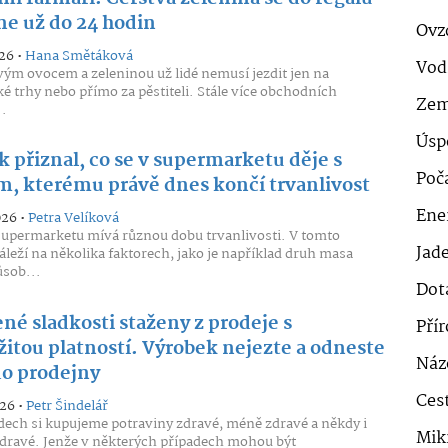
ne už do 24 hodin
Ovz
26 •
Hana Smětáková
Vod
vým ovocem a zeleninou už lidé nemusí jezdit jen na
é trhy nebo přímo za pěstiteli. Stále více obchodních
Zem
..
Úsp
 přiznal, co se v supermarketu děje s
Poč
, kterému právě dnes končí trvanlivost
Ener
026 •
Petra Velíková
upermarketu mívá různou dobu trvanlivosti. V tomto
Jad
áleží na několika faktorech, jako je například druh masa
sob...
Dot
né sladkosti staženy z prodeje s
Pří
itou platností. Výrobek nejezte a odneste
Náz
do prodejny
Cest
026 •
Petr Šindelář
ech si kupujeme potraviny zdravé, méně zdravé a někdy i
Mik
dravé. Jenže v některých případech mohou být