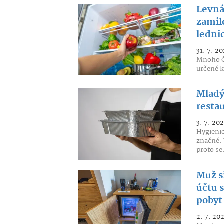
Levná
zamilo
lednic
31. 7. 20
Mnoho Če
určené k
Mladý 
restau
3. 7. 20
Hygienic
značné. 
proto se.
Muž si
účtu s
pobyt
2. 7. 20