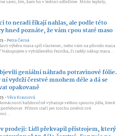
me sami, tím, kam ho v lednici odložíme. Místo teploty,
i to neradi říkají nahlas, ale podle této
ry hned poznáte, že vám cpou staré maso
25 •
Petra Černá
blasti výběru masa spíš vlastenec, nebo vám na původu masa
? Nakupujete u vyhlášeného řezníka, či raději nákup masa...
bjevili geniální náhradu potravinové fólie.
v ní vydrží čerstvé mnohem déle a dá se
vat opakovaně
25 •
Věra Krausová
mácností každoročně vyhazuje velkou spoustu jídla, které
spotřebovat. Přitom stačí jen trochu změnit své
ní...
v prodeji: Lidl překvapil přístrojem, který