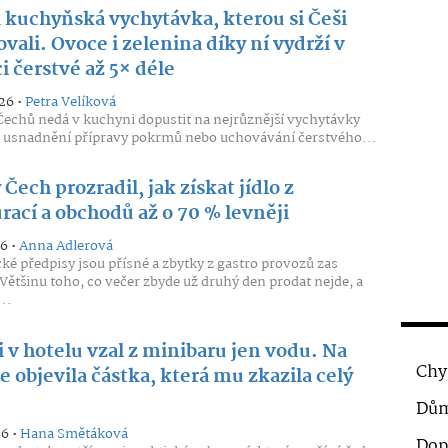
 kuchyňská vychytávka, kterou si Češi
vali. Ovoce i zelenina díky ní vydrží v
i čerstvé až 5× déle
26 •
Petra Velíková
chů nedá v kuchyni dopustit na nejrůznější vychytávky
 usnadnění přípravy pokrmů nebo uchovávání čerstvého...
Čech prozradil, jak získat jídlo z
rací a obchodů až o 70 % levněji
26 •
Anna Adlerová
ké předpisy jsou přísné a zbytky z gastro provozů zas
Většinu toho, co večer zbyde už druhý den prodat nejde, a
..
 v hotelu vzal z minibaru jen vodu. Na
Chy
e objevila částka, která mu zkazila celý
Dům
26 •
Hana Smětáková
Dop