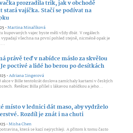
ačka prozradila trik, jak v obchodě
 stará vajíčka. Stačí se podívat na
pku
25 •
Martina Minaříková
tu kupovaných vajec byste měli vždy dbát. V regálech
vypadají všechna na první pohled stejně, nicméně opak je
...
 má právě teď v nabídce máslo za skvělou
Je poctivé a lidé ho berou po desítkách
025 •
Adriana Singerová
 akce v Bille tentokrát doslova zamíchaly kartami v českých
tech. Řetězec Billa přišel s lákavou nabídkou a jeho...
é místo v lednici dát maso, aby vydrželo
erstvé. Rozdíl je znát i na chuti
025 •
Misha Chen
potravina, která se kazí nejrychleji. A přitom k tomu často