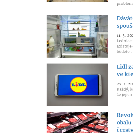
problema
Dáváte
spoušt
11. 3. 20
Lednice 
Existuje
budete..
Lidl z
ve kt
27. 1. 2
Každý, k
že jejic
Revol
obalu
čerst