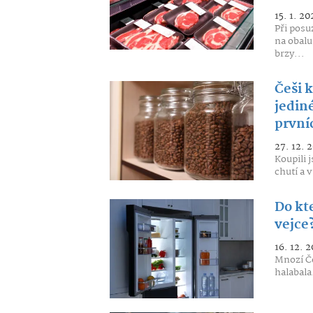
15. 1. 20
Při posu
na obalu
brzy...
Češi 
jediné
první
27. 12. 
Koupili 
chutí a v
Do kte
vejce
16. 12. 2
Mnozí Če
halabala