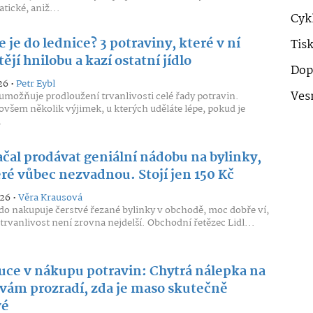
tické, aniž...
Cykl
 je do lednice? 3 potraviny, které v ní
Tis
ějí hnilobu a kazí ostatní jídlo
Dop
26 •
Petr Eybl
Ves
umožňuje prodloužení trvanlivosti celé řady potravin.
 ovšem několik výjimek, u kterých uděláte lépe, pokud je
.
ačal prodávat geniální nádobu na bylinky,
eré vůbec nezvadnou. Stojí jen 150 Kč
026 •
Věra Krausová
do nakupuje čerstvé řezané bylinky v obchodě, moc dobře ví,
h trvanlivost není zrovna nejdelší. Obchodní řetězec Lidl...
uce v nákupu potravin: Chytrá nálepka na
 vám prozradí, zda je maso skutečně
vé