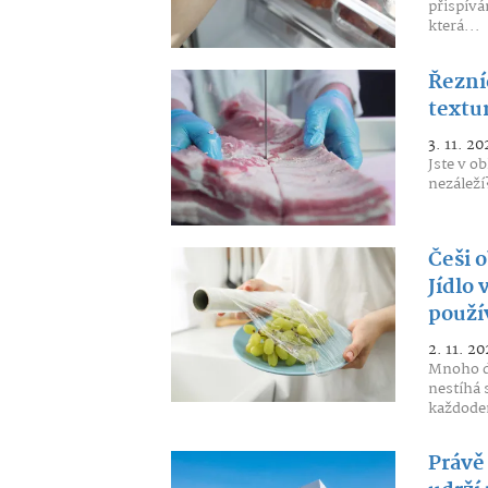
přispívá
která...
Řezníc
textu
3. 11. 20
Jste v o
nezáleží
Češi o
Jídlo 
použí
2. 11. 20
Mnoho do
nestíhá 
každoden
Právě 