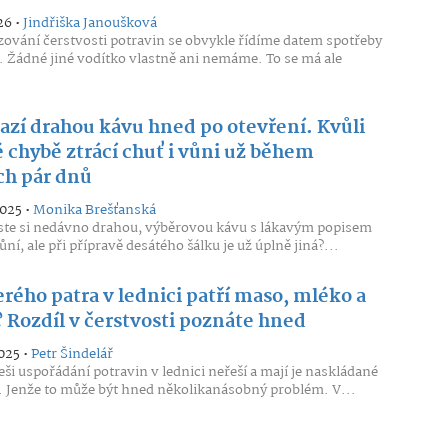
26 •
Jindřiška Janoušková
zování čerstvosti potravin se obvykle řídíme datem spotřeby
. Žádné jiné vodítko vlastně ani nemáme. To se má ale
kazí drahou kávu hned po otevření. Kvůli
 chybě ztrácí chuť i vůni už během
ch pár dnů
2025 •
Monika Brešťanská
jste si nedávno drahou, výběrovou kávu s lákavým popisem
ůní, ale při přípravě desátého šálku je už úplně jiná?...
rého patra v lednici patří maso, mléko a
? Rozdíl v čerstvosti poznáte hned
025 •
Petr Šindelář
ši uspořádání potravin v lednici neřeší a mají je naskládané
. Jenže to může být hned několikanásobný problém. V...