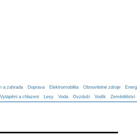
 a zahrada
Doprava
Elektromobilita
Obnovitelné zdroje
Energ
Vytápění a chlazení
Lesy
Voda
Ovzduší
Vodík
Zemědělství