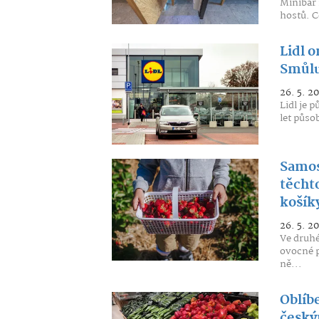
Minibar 
hostů. C
Lidl 
Smůlu
26. 5. 2
Lidl je 
let půso
Samos
těcht
košík
26. 5. 2
Ve druhé
ovocné p
ně...
Oblíbe
český