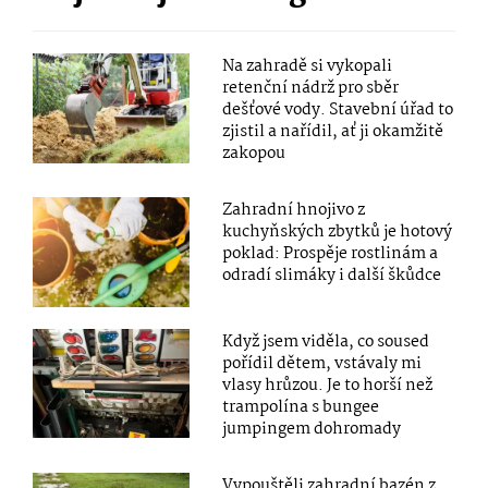
Na zahradě si vykopali
retenční nádrž pro sběr
dešťové vody. Stavební úřad to
zjistil a nařídil, ať ji okamžitě
zakopou
Zahradní hnojivo z
kuchyňských zbytků je hotový
poklad: Prospěje rostlinám a
odradí slimáky i další škůdce
Když jsem viděla, co soused
pořídil dětem, vstávaly mi
vlasy hrůzou. Je to horší než
trampolína s bungee
jumpingem dohromady
Vypouštěli zahradní bazén z