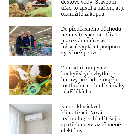
dešťové vody. Stavební
úřad to zjistil a nařídil, ať ji
okamžitě zakopou
Do předčasného důchodu
nemusíte spěchat. Úřad
práce vám může až 11
měsíců vyplácet podporu
vyšší než penze
Zahradní hnojivo z
kuchyňských zbytků je
hotový poklad: Prospěje
rostlinám a odradí slimáky
i další škůdce
Konec klasických
klimatizací: Nová
technologie chladí tišeji a
spotřebuje výrazně méně
elektřiny