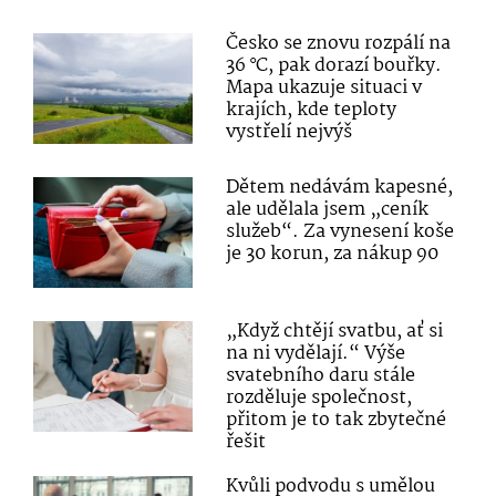
Česko se znovu rozpálí na
36 °C, pak dorazí bouřky.
Mapa ukazuje situaci v
krajích, kde teploty
vystřelí nejvýš
Dětem nedávám kapesné,
ale udělala jsem „ceník
služeb“. Za vynesení koše
je 30 korun, za nákup 90
„Když chtějí svatbu, ať si
na ni vydělají.“ Výše
svatebního daru stále
rozděluje společnost,
přitom je to tak zbytečné
řešit
Kvůli podvodu s umělou