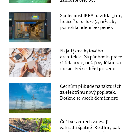
zamoříte celý byt
Společnost IKEA navrhla „tiny
house“ o rozloze 34 m², aby
pomohla lidem bez peněz
Najali jsme bytového
architekta. Za pár hodin práce
si řekl o víc, než já vydělám za
měsíc. Prý se držel při zemi
Čechům přibude na fakturách
za elektřinu nový poplatek.
Dotkne se všech domácností
Češi ve vedrech zalévají
zahradu špatně. Rostliny pak