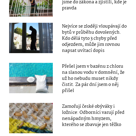
jsme do zákona a zjistili, kde je
pravda
Nejvíce se zloději vloupávají do
bytů v průběhu dovolených.
Kdo dělá tyto 3 chyby před
odjezdem, může jim rovnou
napsat uvítací dopis
Přešel jsem v bazénu z chloru
na slanou vodu v domnění, že
už ho nebudu muset nikdy
čistit. Za pár dní jsem o něj
přišel
Zamořují české obýváky i
ložnice: Odborníci varují před
nenápadným hmyzem,
kterého se zbavuje jen těžko