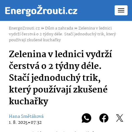
Toggl
navig
EnergoZrouti.cz
»
Dům a zahrada
»
Zelenina v lednici
vydrží čerstvá o 2 týdny déle. Stačí jednoduchý trik, který
používají zkušené kuchařky
Zelenina v lednici vydrží
čerstvá o 2 týdny déle.
Stačí jednoduchý trik,
který používají zkušené
kuchařky
Hana Smětáková
1. 8. 2025 ▪ 07:32