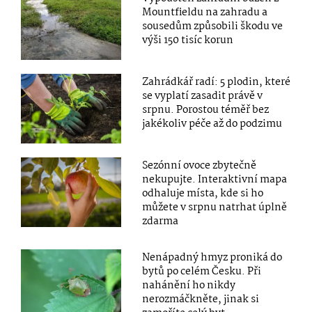
Mountfieldu na zahradu a
sousedům způsobili škodu ve
výši 150 tisíc korun
Zahrádkář radí: 5 plodin, které
se vyplatí zasadit právě v
srpnu. Porostou téměř bez
jakékoliv péče až do podzimu
Sezónní ovoce zbytečně
nekupujte. Interaktivní mapa
odhaluje místa, kde si ho
můžete v srpnu natrhat úplně
zdarma
Nenápadný hmyz proniká do
bytů po celém Česku. Při
nahánění ho nikdy
nerozmáčkněte, jinak si