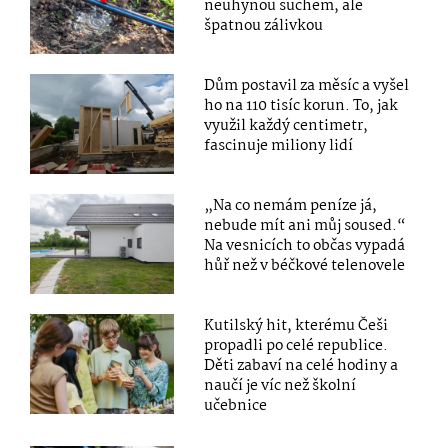
neuhynou suchem, ale
špatnou zálivkou
Dům postavil za měsíc a vyšel
ho na 110 tisíc korun. To, jak
využil každý centimetr,
fascinuje miliony lidí
„Na co nemám peníze já,
nebude mít ani můj soused.“
Na vesnicích to občas vypadá
hůř než v béčkové telenovele
Kutilský hit, kterému Češi
propadli po celé republice.
Děti zabaví na celé hodiny a
naučí je víc než školní
učebnice