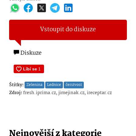
Vstoupit do diskuze
Diskuze
Štítky:
Zelenina
Lednice
čerstvost
Zdroj:
fresh.iprima.cz, jimejinak.cz, ireceptar.cz
Nejnovější z kategorie