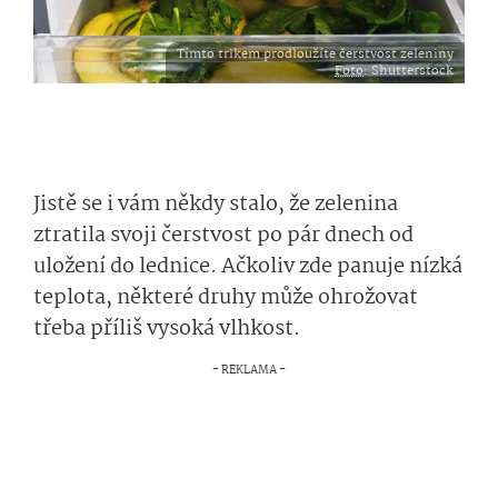
Tímto trikem prodloužíte čerstvost zeleniny
Foto
: Shutterstock
Jistě se i vám někdy stalo, že zelenina
ztratila svoji čerstvost po pár dnech od
uložení do lednice. Ačkoliv zde panuje nízká
teplota, některé druhy může ohrožovat
třeba příliš vysoká vlhkost.