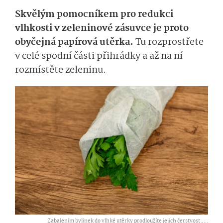
Skvělým pomocníkem pro redukci
vlhkosti v zeleninové zásuvce je proto
obyčejná papírová utěrka.
Tu rozprostřete
v celé spodní části přihrádky a až na ní
rozmístěte zeleninu.
Zabalením bylinek do vlhké utěrky prodloužíte jejich čerstvost ,
...