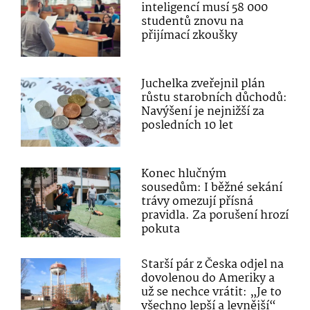
inteligencí musí 58 000
studentů znovu na
přijímací zkoušky
Juchelka zveřejnil plán
růstu starobních důchodů:
Navýšení je nejnižší za
posledních 10 let
Konec hlučným
sousedům: I běžné sekání
trávy omezují přísná
pravidla. Za porušení hrozí
pokuta
Starší pár z Česka odjel na
dovolenou do Ameriky a
už se nechce vrátit: „Je to
všechno lepší a levnější“