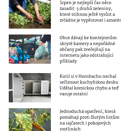
Srpen je nejlepší čas něco
zasadit: 5 druhů zeleniny,
které stihnou ještě vyrůst a
zvládne je vypěstovat i amatér
Obce dávají ke kontejnerům
skryté kamery a nepořádné
občany pak zveřejňují na
internetu jako odstrašující
příklady
Kutil si v Hornbachu nechal
seříznout kuchyňskou desku.
Udělal komickou chybu a teď
varuje ostatní
Jednoduchá opatření, která
pomáhají proti žlutým listům
na rajčatech i pokojových
rostlinách