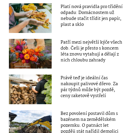
Platí nová pravidla pro třídění
odpadu: Domácnostem už
nebude stačit třídit jen papír,
plast a sklo
Patří mezi největší kýče všech
dob. Češi je přesto s koncem
léta znovu vytahují a dělají z
nich chloubu zahrady
Právě teď je ideální čas
nakoupit palivové dřevo. Za
pár týdnů může být pozdě,
ceny raketově vystřelí
Bez povolení postavil dům s
bazénem na zemědělském
pozemku. O patnáct let
později stát nařídil demolici