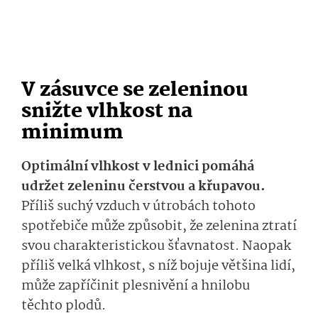
V zásuvce se zeleninou
snižte vlhkost na
minimum
Optimální vlhkost v lednici pomáhá
udržet zeleninu čerstvou a křupavou.
Příliš suchý vzduch v útrobách tohoto
spotřebiče může způsobit, že zelenina ztratí
svou charakteristickou šťavnatost. Naopak
příliš velká vlhkost, s níž bojuje většina lidí,
může zapříčinit plesnivění a hnilobu
těchto plodů.