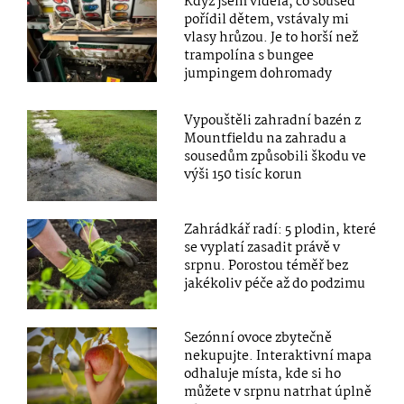
Když jsem viděla, co soused
pořídil dětem, vstávaly mi
vlasy hrůzou. Je to horší než
trampolína s bungee
jumpingem dohromady
Vypouštěli zahradní bazén z
Mountfieldu na zahradu a
sousedům způsobili škodu ve
výši 150 tisíc korun
Zahrádkář radí: 5 plodin, které
se vyplatí zasadit právě v
srpnu. Porostou téměř bez
jakékoliv péče až do podzimu
Sezónní ovoce zbytečně
nekupujte. Interaktivní mapa
odhaluje místa, kde si ho
můžete v srpnu natrhat úplně