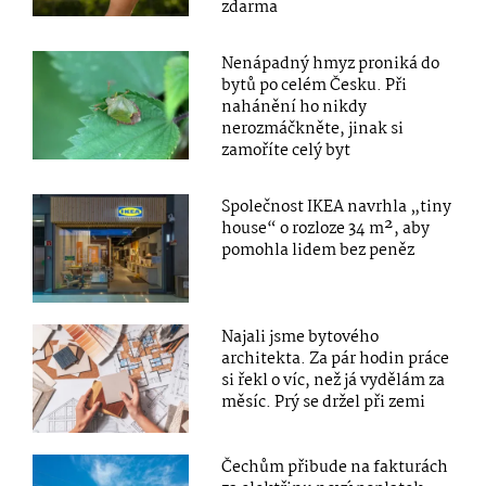
zdarma
Nenápadný hmyz proniká do
bytů po celém Česku. Při
nahánění ho nikdy
nerozmáčkněte, jinak si
zamoříte celý byt
Společnost IKEA navrhla „tiny
house“ o rozloze 34 m², aby
pomohla lidem bez peněz
Najali jsme bytového
architekta. Za pár hodin práce
si řekl o víc, než já vydělám za
měsíc. Prý se držel při zemi
Čechům přibude na fakturách