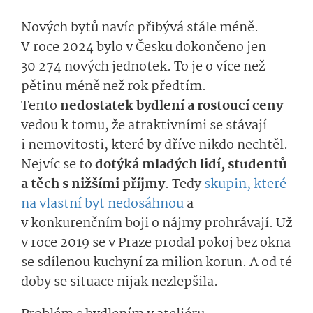
Nových bytů navíc přibývá stále méně.
V roce 2024 bylo v Česku dokončeno jen
30 274 nových jednotek. To je o více než
pětinu méně než rok předtím.
Tento
nedostatek bydlení a rostoucí ceny
vedou k tomu, že atraktivními se stávají
i nemovitosti, které by dříve nikdo nechtěl.
Nejvíc se to
dotýká mladých lidí, studentů
a těch s nižšími příjmy
. Tedy
skupin, které
na vlastní byt nedosáhnou
a
v konkurenčním boji o nájmy prohrávají. Už
v roce 2019 se v Praze prodal pokoj bez okna
se sdílenou kuchyní za milion korun. A od té
doby se situace nijak nezlepšila.