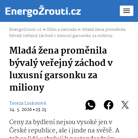
Toggl
navig
EnergoZrouti.cz
»
Dům a zahrada
»
Mladá žena proměnila
bývalý veřejný záchod v luxusní garsonku za miliony
Mladá žena proměnila
bývalý veřejný záchod v
luxusní garsonku za
miliony
Tereza Loskotová
24. 5. 2026 ▪ 23:25
Ceny za bydlení nejsou vysoké jen v
České republice, ale i jinde na světě. A