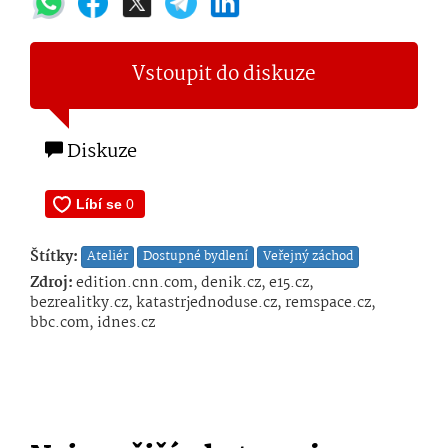
Vstoupit do diskuze
Diskuze
Štítky:
Ateliér
Dostupné bydlení
Veřejný záchod
Zdroj:
edition.cnn.com, denik.cz, e15.cz,
bezrealitky.cz, katastrjednoduse.cz, remspace.cz,
bbc.com, idnes.cz