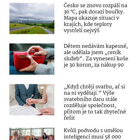
Česko se znovu rozpálí na
36 °C, pak dorazí bouřky.
Mapa ukazuje situaci v
krajích, kde teploty
vystřelí nejvýš
Dětem nedávám kapesné,
ale udělala jsem „ceník
služeb“. Za vynesení koše
je 30 korun, za nákup 90
„Když chtějí svatbu, ať si
na ni vydělají.“ Výše
svatebního daru stále
rozděluje společnost,
přitom je to tak zbytečné
řešit
Kvůli podvodu s umělou
inteligencí musí 58 000