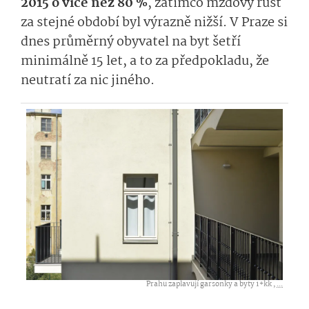
2015 o více než 80 %
, zatímco mzdový růst
za stejné období byl výrazně nižší. V Praze si
dnes průměrný obyvatel na byt šetří
minimálně 15 let, a to za předpokladu, že
neutratí za nic jiného.
Prahu zaplavují garsonky a byty 1+kk ,
...