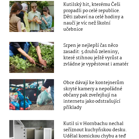
Kutilský hit, kterému Češi
propadli po celé republice.
Děti zabaví na celé hodiny a
naučí je víc než školní
učebnice
Srpen je nejlepší čas něco
zasadit: 5 druhů zeleniny,
které stihnou ještě vyrůst a
zvládne je vypěstovat i amatér
Obce dávají ke kontejnerům
skryté kamery a nepořádné
občany pak zveřejňují na
internetu jako odstrašující
příklady
Kutil si v Hornbachu nechal
seříznout kuchyňskou desku.
Udělal komickou chybu a teď