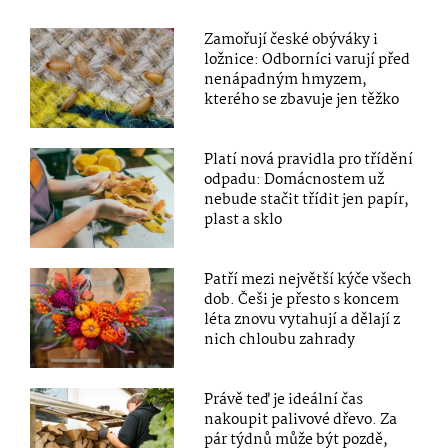
Zamořují české obýváky i
ložnice: Odborníci varují před
nenápadným hmyzem,
kterého se zbavuje jen těžko
Platí nová pravidla pro třídění
odpadu: Domácnostem už
nebude stačit třídit jen papír,
plast a sklo
Patří mezi největší kýče všech
dob. Češi je přesto s koncem
léta znovu vytahují a dělají z
nich chloubu zahrady
Právě teď je ideální čas
nakoupit palivové dřevo. Za
pár týdnů může být pozdě,