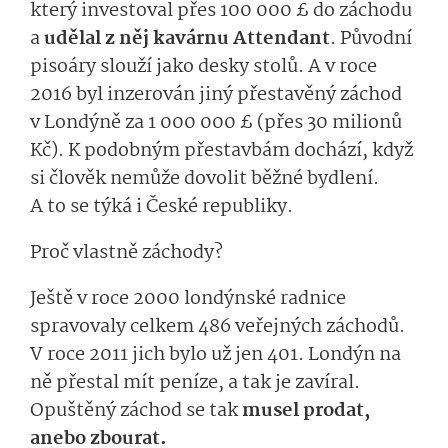
který investoval přes 100 000 £ do záchodu
a
udělal z něj kavárnu Attendant
.
Původní
pisoáry slouží jako desky stolů. A v roce
2016 byl inzerován jiný přestavěný záchod
v Londýně za 1 000 000 £ (přes 30 milionů
Kč). K podobným přestavbám dochází, když
si člověk nemůže dovolit běžné bydlení.
A to se týká i České republiky.
Proč vlastně záchody?
Ještě v roce 2000 londýnské radnice
spravovaly celkem 486 veřejných záchodů.
V roce 2011 jich bylo už jen 401. Londýn na
ně přestal mít peníze, a tak je zavíral.
Opuštěný záchod se tak
musel prodat,
anebo zbourat.