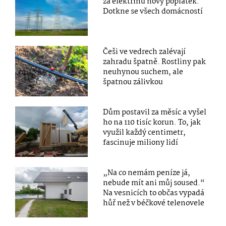
za elektřinu nový poplatek.
Dotkne se všech domácností
Češi ve vedrech zalévají
zahradu špatně. Rostliny pak
neuhynou suchem, ale
špatnou zálivkou
Dům postavil za měsíc a vyšel
ho na 110 tisíc korun. To, jak
využil každý centimetr,
fascinuje miliony lidí
„Na co nemám peníze já,
nebude mít ani můj soused.“
Na vesnicích to občas vypadá
hůř než v béčkové telenovele