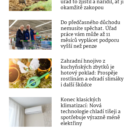
úřad to zjistil a nařídil, ať ji
okamžitě zakopou
Do předčasného důchodu
nemusíte spěchat. Úřad
práce vám může až 11
měsíců vyplácet podporu
vyšší než penze
Zahradní hnojivo z
kuchyňských zbytků je
hotový poklad: Prospěje
rostlinám a odradí slimáky
i další škůdce
Konec klasických
klimatizací: Nová
technologie chladí tišeji a
spotřebuje výrazně méně
elektřiny