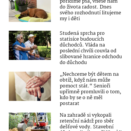
pořídíme psa, vnese nám
do života radost. Dnes
svého rozhodnutí litujeme
my i děti
Studená sprcha pro
statisíce budoucích
důchodců. Vláda na
poslední chvíli couvla od
slibované hranice odchodu
do důchodu
„Nechceme být dětem na
obtíž, když nám může
pomoct stát.“ Senioři
upřímně promluvili o tom,
kdo by se o ně měl
postarat
Na zahradě si vykopali
retenční nádrž pro sběr
dešťové vody. Stavební