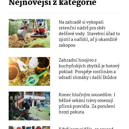
Nejnovější z kategorie
Na zahradě si vykopali
retenční nádrž pro sběr
dešťové vody. Stavební úřad to
zjistil a nařídil, ať ji okamžitě
zakopou
Zahradní hnojivo z
kuchyňských zbytků je hotový
poklad: Prospěje rostlinám a
odradí slimáky i další škůdce
Konec hlučným sousedům: I
běžné sekání trávy omezují
přísná pravidla. Za porušení
hrozí pokuta