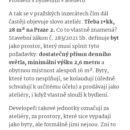
Problém s bydlením v ateliéru
A tak se v pražských inzerátech čím dál
častěji objevuje slovo ateliér.
Třeba 1+kk,
28 m² na Praze 2.
Co to vlastně znamená?
Stavební zákon č. 283/2021 Sb. definuje
byt
jako prostor, který musí splnit tyto
požadavky:
dostatečný přísun denního
světla, minimální výšku 2,6 metru
a
obytnou místnost alespoň 16 m². Byty,
které toto nesplňují, se kolaudují (úředně
schvalují k určitému účelu) a prodávají jako
ateliéry, i když vlastně slouží k bydlení.
Developeři takové jednotky označují za
ateliéry, za prostory, které sice vypadají
jako byty, ale formálně jimi nejsou. Zní to