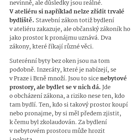
nevinně, ale důsledky jsou reálné.
V ateliéru si například nelze zřídit trvalé
bydliště.
Stavební zákon totiž bydlení
v ateliéru zakazuje, ale občanský zákoník ho
jako prostor k pronájmu uznává. Dva
zákony, které říkají různé věci.
Suterénní byty bez oken jsou na tom
podobně. Inzeráty, které je nabízejí, se
v Praze i Brně množí. Jsou to sice
nebytové
prostory, ale bydlet se v nich dá.
Jde
o obcházení zákona, a riziko nese ten, kdo
tam bydlí. Ten, kdo si takový prostor koupí
nebo pronajme, by si měl předem zjistit,
k čemu byl zkolaudován. Za bydlení
v nebytovém prostoru může hrozit