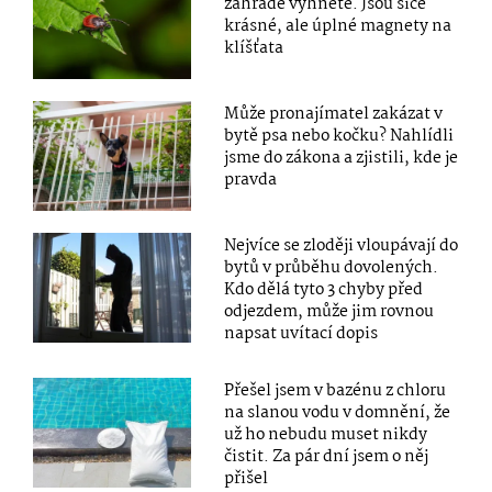
zahradě vyhněte. Jsou sice
krásné, ale úplné magnety na
klíšťata
Může pronajímatel zakázat v
bytě psa nebo kočku? Nahlídli
jsme do zákona a zjistili, kde je
pravda
Nejvíce se zloději vloupávají do
bytů v průběhu dovolených.
Kdo dělá tyto 3 chyby před
odjezdem, může jim rovnou
napsat uvítací dopis
Přešel jsem v bazénu z chloru
na slanou vodu v domnění, že
už ho nebudu muset nikdy
čistit. Za pár dní jsem o něj
přišel