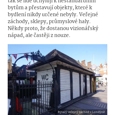
tak se lidé uchylují k nestandardním
bytům a přestavují objekty, které k
bydlení nikdy určené nebyly. Veřejné
záchody, sklepy, průmyslové haly.
Někdy proto, že dostanou vizionářský
nápad, ale častěji z nouze.
Bývalý veřejný záchod v Londýně