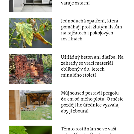
varuje ostatní
Jednoduchá opatření, která
pomáhají proti žlutým listům
na rajčatech i pokojových
rostlinách
Už žádný beton ani dlažba. Na
zahrady se vrací materiál
oblíbený v 60. letech
minulého století
Můj soused postavil pergolu
60 cm od mého plotu. O měsíc
později ho úřednice vyzvala,
aby ji zboural
Těmto rostlinám se ve vaší