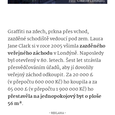
Foto
:
Creative Commons
Graffiti na zdech, prkna přes vchod,
zazděné schodiště vedoucí pod zem. Laura
Jane Clark si v roce 2005 všimla
zaz­děného
veřejného záchodu
v Londýně. Naposledy
byl otevřený v 80. letech. Šest let strávila
přesvědčováním úřadů, aby jí dovolily
veřejný záchod odkoupit. Za 20 000 £
(v přepočtu 600 000 Kč) ho koupila a za
65 000 £ (v přepočtu 1 900 000 Kč) ho
přestavěla na jednopokojový byt o ploše
56 m²
.