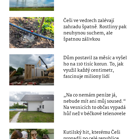
Češi ve vedrech zalévají
zahradu špatně. Rostliny pak
neuhynou suchem, ale
špatnou zálivkou
Dům postavil za měsíc a vyšel
ho na 110 tisíc korun. To, jak
využil každý centimetr,
fascinuje miliony lidí
„Na co nemám peníze já,
nebude mít ani můj soused.“
Na vesnicích to občas vypadá
hůř než v béčkové telenovele
Kutilský hit, kterému Češi
propadli po celé republice.