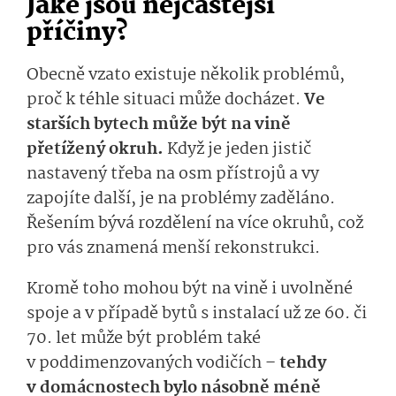
Jaké jsou nejčastější
příčiny?
Obecně vzato existuje několik problémů,
proč k téhle situaci může docházet.
Ve
starších bytech může být na vině
přetížený okruh.
Když je jeden jistič
nastavený třeba na osm přístrojů a vy
zapojíte další, je na problémy zaděláno.
Řešením bývá rozdělení na více okruhů, což
pro vás znamená menší rekonstrukci.
Kromě toho mohou být na vině i uvolněné
spoje a v případě bytů s instalací už ze 60. či
70. let může být problém také
v poddimenzovaných vodičích –
tehdy
v domácnostech bylo násobně méně