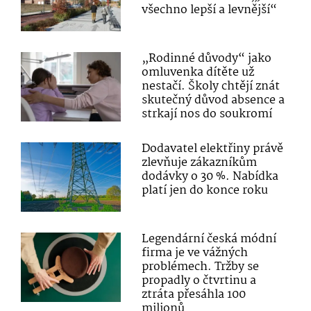
všechno lepší a levnější“
„Rodinné důvody“ jako
omluvenka dítěte už
nestačí. Školy chtějí znát
skutečný důvod absence a
strkají nos do soukromí
Dodavatel elektřiny právě
zlevňuje zákazníkům
dodávky o 30 %. Nabídka
platí jen do konce roku
Legendární česká módní
firma je ve vážných
problémech. Tržby se
propadly o čtvrtinu a
ztráta přesáhla 100
milionů