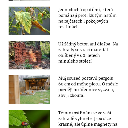
Jednoduchá opatření, která
pomáhají proti žlutým listům
na rajčatech i pokojových
rostlinách
Už žádný beton ani dlažba. Na
zahrady se vrací materiál
oblíbený v 60. letech
minulého století
Můj soused postavil pergolu
60 cm od mého plotu. O měsíc
později ho úřednice vyzvala,
aby ji zboural
Těmto rostlinám se ve vaší
zahradě vyhněte. Jsou sice
krásné, ale úplné magnety na