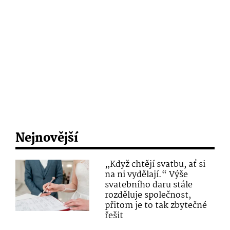
Nejnovější
„Když chtějí svatbu, ať si
na ni vydělají.“ Výše
svatebního daru stále
rozděluje společnost,
přitom je to tak zbytečné
řešit