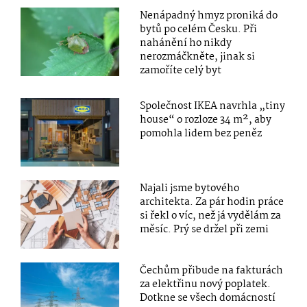
Nenápadný hmyz proniká do
bytů po celém Česku. Při
nahánění ho nikdy
nerozmáčkněte, jinak si
zamoříte celý byt
Společnost IKEA navrhla „tiny
house“ o rozloze 34 m², aby
pomohla lidem bez peněz
Najali jsme bytového
architekta. Za pár hodin práce
si řekl o víc, než já vydělám za
měsíc. Prý se držel při zemi
Čechům přibude na fakturách
za elektřinu nový poplatek.
Dotkne se všech domácností