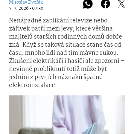
Miroslav Dvořák
7. 7. 2026 ▪ 07:30
Nenápadné zablikání televize nebo
zářivek patří mezi jevy, které většina
majitelů starších rodinných domů dobře
zná. Když se taková situace stane čas od
času, mnoho lidí nad tím mávne rukou.
Zkušení elektrikáři i hasiči ale zpozorní –
nevinné probliknutí totiž může být
jedním z prvních náznaků špatné
elektroinstalace.