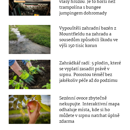
vlasy hrůzou. Je to horší než
trampolína s bungee
jumpingem dohromady
Vypouštěli zahradní bazén z
Mountfieldu na zahradu a
sousedům způsobili škodu ve
výši 150 tisíc korun
Zahrádkář radí: 5 plodin, které
se vyplatí zasadit právě v
srpnu. Porostou téměř bez
jakékoliv péče až do podzimu
Sezónní ovoce zbytečně
nekupujte. Interaktivní mapa
odhaluje místa, kde si ho
můžete v srpnu natrhat úplně
zdarma