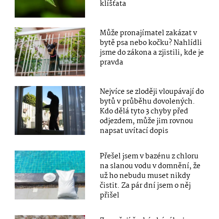
klíšťata
Může pronajímatel zakázat v
bytě psa nebo kočku? Nahlídli
jsme do zákona a zjistili, kde je
pravda
Nejvíce se zloději vloupávají do
bytů v průběhu dovolených.
Kdo dělá tyto 3 chyby před
odjezdem, může jim rovnou
napsat uvítací dopis
Přešel jsem v bazénu z chloru
na slanou vodu v domnění, že
už ho nebudu muset nikdy
čistit. Za pár dní jsem o něj
přišel