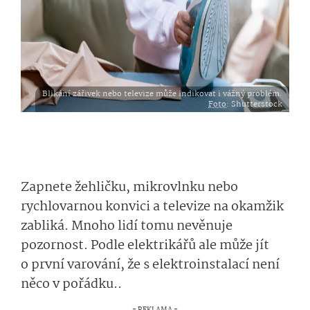
Blikání zářivek nebo televize může indikovat i vážný problém.
Foto
: Shutterstock
Zapnete žehličku, mikrovlnku nebo
rychlovarnou konvici a televize na okamžik
zabliká. Mnoho lidí tomu nevěnuje
pozornost. Podle elektrikářů ale může jít
o první varování, že s elektroinstalací není
něco v pořádku..