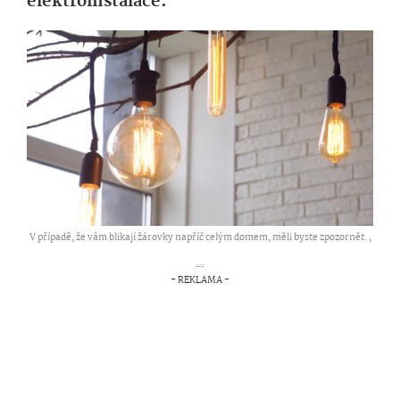
elektroinstalace.
V případě, že vám blikají žárovky napříč celým domem, měli byste zpozornět. ,
...