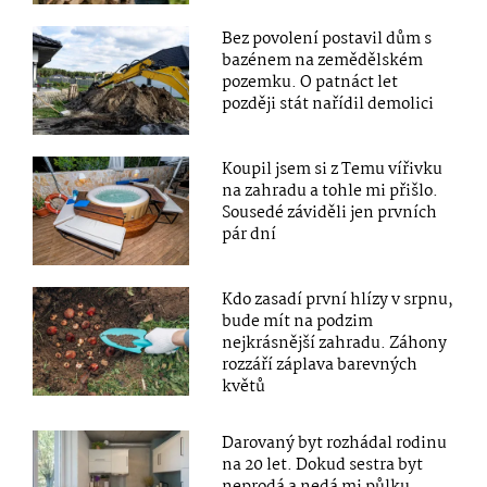
Bez povolení postavil dům s
bazénem na zemědělském
pozemku. O patnáct let
později stát nařídil demolici
Koupil jsem si z Temu vířivku
na zahradu a tohle mi přišlo.
Sousedé záviděli jen prvních
pár dní
Kdo zasadí první hlízy v srpnu,
bude mít na podzim
nejkrásnější zahradu. Záhony
rozzáří záplava barevných
květů
Darovaný byt rozhádal rodinu
na 20 let. Dokud sestra byt