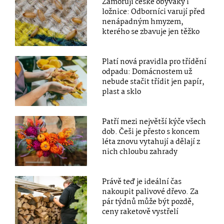
Zamořují české obýváky i
ložnice: Odborníci varují před
nenápadným hmyzem,
kterého se zbavuje jen těžko
Platí nová pravidla pro třídění
odpadu: Domácnostem už
nebude stačit třídit jen papír,
plast a sklo
Patří mezi největší kýče všech
dob. Češi je přesto s koncem
léta znovu vytahují a dělají z
nich chloubu zahrady
Právě teď je ideální čas
nakoupit palivové dřevo. Za
pár týdnů může být pozdě,
ceny raketově vystřelí