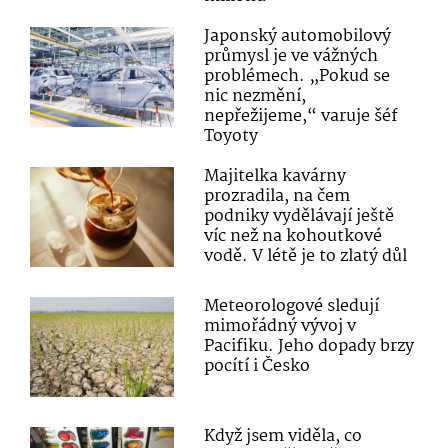
Japonský automobilový
průmysl je ve vážných
problémech. „Pokud se
nic nezmění,
nepřežijeme,“ varuje šéf
Toyoty
Majitelka kavárny
prozradila, na čem
podniky vydělávají ještě
víc než na kohoutkové
vodě. V létě je to zlatý důl
Meteorologové sledují
mimořádný vývoj v
Pacifiku. Jeho dopady brzy
pocítí i Česko
Když jsem viděla, co