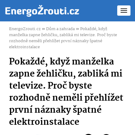
Toggl
navig
EnergoZrouti.cz
»
Dům a zahrada
»
Pokaždé, když
manželka zapne žehličku, zabliká mi televize. Proč byste
rozhodně neměli přehlížet první náznaky špatné
elektroinstalace
Pokaždé, když manželka
zapne žehličku, zabliká mi
televize. Proč byste
rozhodně neměli přehlížet
první náznaky špatné
elektroinstalace