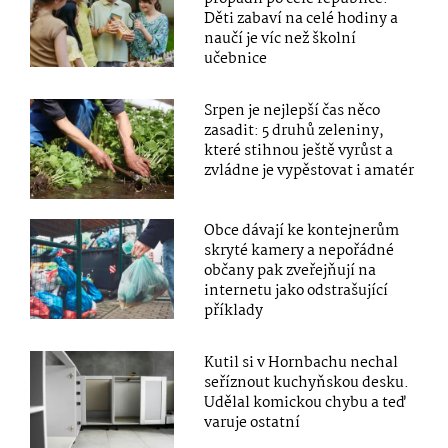
Děti zabaví na celé hodiny a
naučí je víc než školní
učebnice
Srpen je nejlepší čas něco
zasadit: 5 druhů zeleniny,
které stihnou ještě vyrůst a
zvládne je vypěstovat i amatér
Obce dávají ke kontejnerům
skryté kamery a nepořádné
občany pak zveřejňují na
internetu jako odstrašující
příklady
Kutil si v Hornbachu nechal
seříznout kuchyňskou desku.
Udělal komickou chybu a teď
varuje ostatní