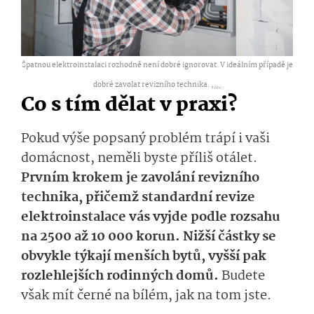
Špatnou elektroinstalaci rozhodně není dobré ignorovat. V ideálním případě je
dobré zavolat revizního technika. ,
...
Co s tím dělat v praxi?
Pokud výše popsaný problém trápí i vaši
domácnost, neměli byste příliš otálet.
Prvním krokem je zavolání revizního
technika, přičemž standardní revize
elektroinstalace vás vyjde podle rozsahu
na 2500 až 10 000 korun. Nižší částky se
obvykle týkají menších bytů, vyšší pak
rozlehlejších rodinných domů.
Budete
však mít černé na bílém, jak na tom jste.