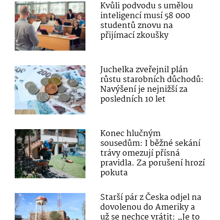
Kvůli podvodu s umělou
inteligencí musí 58 000
studentů znovu na
přijímací zkoušky
Juchelka zveřejnil plán
růstu starobních důchodů:
Navýšení je nejnižší za
posledních 10 let
Konec hlučným
sousedům: I běžné sekání
trávy omezují přísná
pravidla. Za porušení hrozí
pokuta
Starší pár z Česka odjel na
dovolenou do Ameriky a
už se nechce vrátit: „Je to