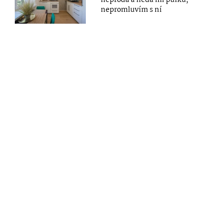
neprodá a nedá mi půlku,
nepromluvím s ní