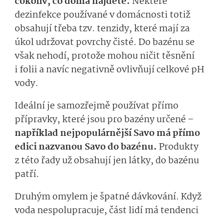
cokoliv, co doma najdete.
Některé
dezinfekce používané v domácnosti totiž
obsahují třeba tzv. tenzidy, které mají za
úkol udržovat povrchy čisté. Do bazénu se
však nehodí, protože mohou ničit těsnění
i folii a navíc negativně ovlivňují celkové pH
vody.
Ideální je samozřejmě používat přímo
přípravky, které jsou pro bazény určené –
například nejpopulárnější Savo má přímo
edici nazvanou Savo do bazénu.
Produkty
z této řady už obsahují jen látky, do bazénu
patří.
Druhým omylem je špatné dávkování. Když
voda nespolupracuje, část lidí má tendenci