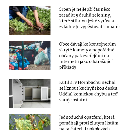
Srpen je nejlepší čas něco
zasadit: 5 druhů zeleniny,
které stihnou ještě vyrůst a
zvládne je vypěstovat i amatér
Obce dávají ke kontejnerům
skryté kamery a nepořádné
občany pak zveřejňují na
internetu jako odstrašující
příklady
Kutil si v Hornbachu nechal
seříznout kuchyňskou desku.
Udělal komickou chybu a teď
varuje ostatní
Jednoduchá opatření, která
pomáhají proti žlutým listům
na rajčatech i pokojových