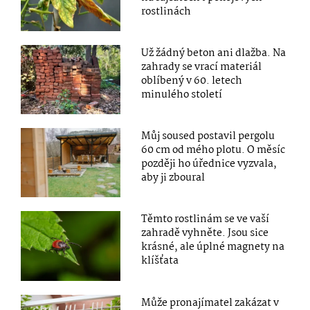
rostlinách
Už žádný beton ani dlažba. Na
zahrady se vrací materiál
oblíbený v 60. letech
minulého století
Můj soused postavil pergolu
60 cm od mého plotu. O měsíc
později ho úřednice vyzvala,
aby ji zboural
Těmto rostlinám se ve vaší
zahradě vyhněte. Jsou sice
krásné, ale úplné magnety na
klíšťata
Může pronajímatel zakázat v