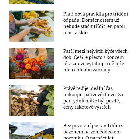
Platí nová pravidla pro třídění
odpadu: Domácnostem už
nebude stačit třídit jen papír,
plast a sklo
Patří mezi největší kýče všech
dob. Češi je přesto s koncem
léta znovu vytahují a dělají z
nich chloubu zahrady
Právě teď je ideální čas
nakoupit palivové dřevo. Za
pár týdnů může být pozdě,
ceny raketově vystřelí
Bez povolení postavil dům s
bazénem na zemědělském
pozemku. O patnáct let