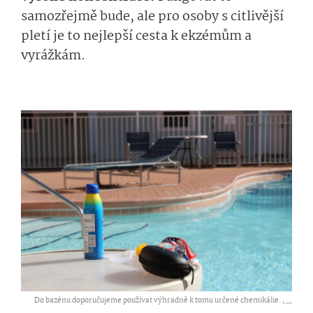
samozřejmě bude, ale pro osoby s citlivější
pletí je to nejlepší cesta k ekzémům a
vyrážkám.
Do bazénu doporučujeme používat výhradně k tomu určené chemikálie. ,
...