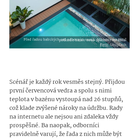
Před řadou babských rad odborníci varují. Mohou vám totiž poškodit bazén nebo způsobit vyrážku.
Foto
: Unsplash
Scénář je každý rok vesměs stejný. Přijdou
první červencová vedra a spolu s nimi
teplota v bazénu vystoupá nad 26 stupňů,
což klade zvýšené nároky na údržbu. Rady
na internetu ale nejsou ani zdaleka vždy
prospěšné. Ba naopak, odborníci
pravidelně varují, že řada z nich může být