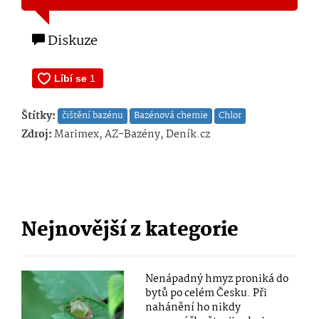
Diskuze
Štítky:
čištění bazénu
Bazénová chemie
Chlor
Zdroj:
Marimex, AZ-Bazény, Deník.cz
Nejnovější z kategorie
Nenápadný hmyz proniká do
bytů po celém Česku. Při
nahánění ho nikdy