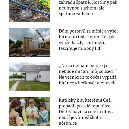
zahradu špatně. Rostliny pak
neuhynou suchem, ale
špatnou zálivkou
Dům postavil za měsíc a vyšel
ho na 110 tisíc korun. To, jak
využil každý centimetr,
fascinuje miliony lidí
„Na co nemám peníze já,
nebude mít ani můj soused.“
Na vesnicích to občas vypadá
hůř než v béčkové telenovele
Kutilský hit, kterému Češi
propadli po celé republice.
Děti zabaví na celé hodiny a
naučí je víc než školní
učebnice