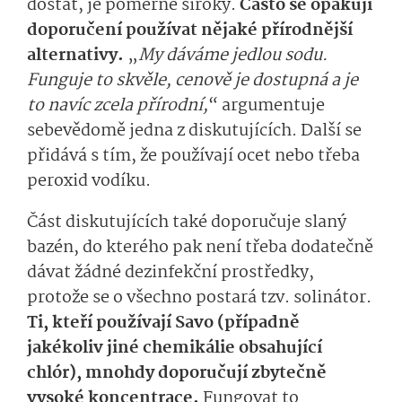
dostat, je poměrně široký.
Často se opakují
doporučení používat nějaké přírodnější
alternativy.
„
My dáváme jedlou sodu.
Funguje to skvěle, cenově je dostupná a je
to navíc zcela přírodní,
“ argumentuje
sebevědomě jedna z diskutujících. Další se
přidává s tím, že používají ocet nebo třeba
peroxid vodíku.
Část diskutujících také doporučuje slaný
bazén, do kterého pak není třeba dodatečně
dávat žádné dezinfekční prostředky,
protože se o všechno postará tzv. solinátor.
Ti, kteří používají Savo (případně
jakékoliv jiné chemikálie obsahující
chlór), mnohdy doporučují zbytečně
vysoké koncentrace.
Fungovat to