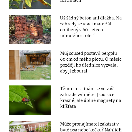
rostlinách
Už žádný beton ani dlažba. Na
zahrady se vrací materiál
oblíbený v 60. letech
minulého století
Můj soused postavil pergolu
60 cm od mého plotu. O měsíc
později ho úřednice vyzvala,
aby ji zboural
Těmto rostlinám se ve vaší
zahradě vyhněte. Jsou sice
krásné, ale úplné magnety na
klíšťata
Může pronajímatel zakázat v
bytě psa nebo kočku? Nahlídli