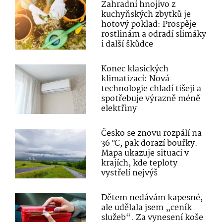
Zahradní hnojivo z
kuchyňských zbytků je
hotový poklad: Prospěje
rostlinám a odradí slimáky
i další škůdce
Konec klasických
klimatizací: Nová
technologie chladí tišeji a
spotřebuje výrazně méně
elektřiny
Česko se znovu rozpálí na
36 °C, pak dorazí bouřky.
Mapa ukazuje situaci v
krajích, kde teploty
vystřelí nejvýš
Dětem nedávám kapesné,
ale udělala jsem „ceník
služeb“. Za vynesení koše