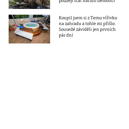
později stát nařídil demolici
Koupil jsem si z Temu vířivku
na zahradu a tohle mi přišlo.
Sousedé záviděli jen prvních
pár dní