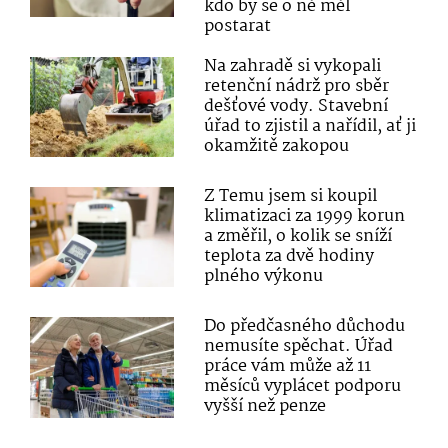
kdo by se o ně měl
postarat
Na zahradě si vykopali
retenční nádrž pro sběr
dešťové vody. Stavební
úřad to zjistil a nařídil, ať ji
okamžitě zakopou
Z Temu jsem si koupil
klimatizaci za 1999 korun
a změřil, o kolik se sníží
teplota za dvě hodiny
plného výkonu
Do předčasného důchodu
nemusíte spěchat. Úřad
práce vám může až 11
měsíců vyplácet podporu
vyšší než penze