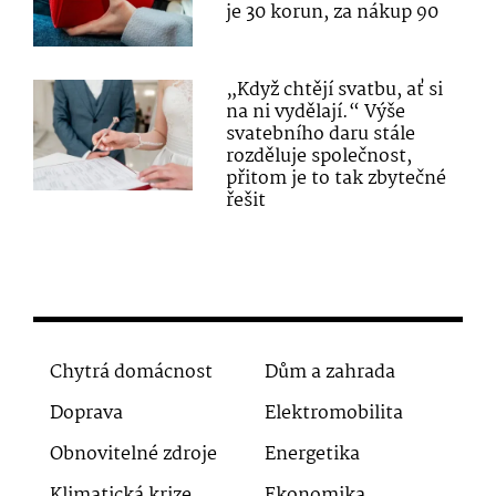
je 30 korun, za nákup 90
„Když chtějí svatbu, ať si
na ni vydělají.“ Výše
svatebního daru stále
rozděluje společnost,
přitom je to tak zbytečné
řešit
Chytrá domácnost
Dům a zahrada
Doprava
Elektromobilita
Obnovitelné zdroje
Energetika
Klimatická krize
Ekonomika