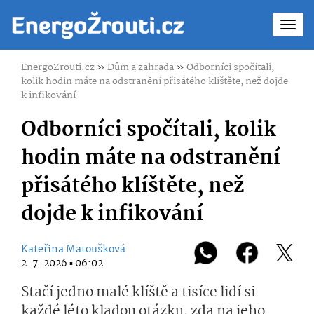
Toggl
navig
EnergoZrouti.cz
»
Dům a zahrada
»
Odborníci spočítali,
kolik hodin máte na odstranění přisátého klíštěte, než dojde
k infikování
Odborníci spočítali, kolik
hodin máte na odstranění
přisátého klíštěte, než
dojde k infikování
Kateřina Matoušková
2. 7. 2026 ▪ 06:02
Stačí jedno malé klíště a tisíce lidí si
každé léto kladou otázku, zda na jeho