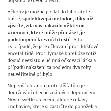
odpadlo po dvou dnech?
Ačkoliv je možné poslat do laboratoře
klíště,
spolehlivější metodou, díky níž
zjistíte, zda vás nakazilo některou
z nemocí, které může přenášet, je
podstoupení krevních testů
. A to
i v případě, že jste očkovaní proti klíšťové
encefalitidě. Proti lymské borelióze totiž
dosud neexistuje účinná očkovací látka a
případů nakažení za poslední dva roky
neuvěřitelně přibylo.
Nejlepší obranou proti klíšťátům je
dodržování obecně známých doporučení.
Noste světlé oblečení, dlouhé rukávy
i nohavice, které si zastrčte do ponožek a