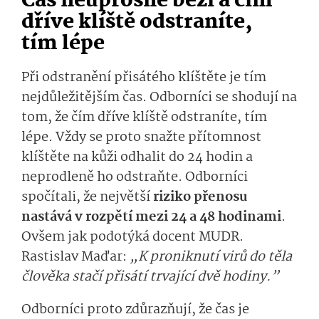
Čas neúprosně běží a čím
dříve klíště odstraníte,
tím lépe
Při odstranění přisátého klíštěte je tím
nejdůležitějším čas. Odborníci se shodují na
tom, že čím dříve klíště odstraníte, tím
lépe. Vždy se proto snažte přítomnost
klíštěte na kůži odhalit do 24 hodin a
neprodleně ho odstraňte. Odborníci
spočítali, že největší
riziko přenosu
nastává v rozpětí mezi 24 a 48 hodinami
.
Ovšem jak podotýká docent MUDR.
Rastislav Maďar:
„K proniknutí virů do těla
člověka stačí přisátí trvající dvě hodiny.”
Odborníci proto zdůrazňují, že čas je