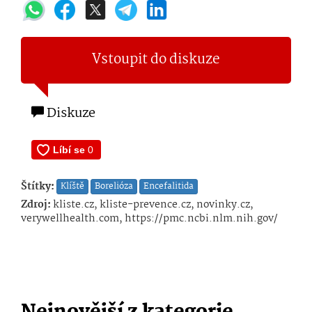
Vstoupit do diskuze
Diskuze
Štítky:
Klíště
Borelióza
Encefalitida
Zdroj:
kliste.cz, kliste-prevence.cz, novinky.cz,
verywellhealth.com, https://pmc.ncbi.nlm.nih.gov/