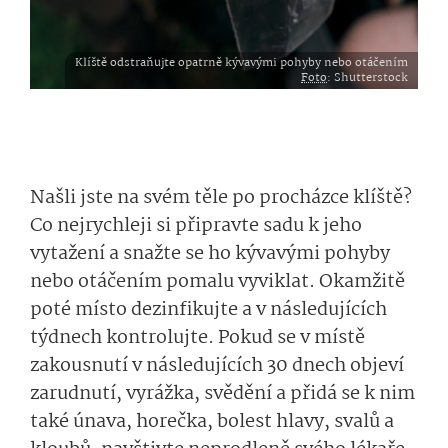
Klíště odstraňujte opatrně kývavými pohyby nebo otáčením
Foto
: Shutterstock
Našli jste na svém těle po procházce klíště?
Co nejrychleji si připravte sadu k jeho
vytažení a snažte se ho kývavými pohyby
nebo otáčením pomalu vyviklat. Okamžitě
poté místo dezinfikujte a v následujících
týdnech kontrolujte. Pokud se v místě
zakousnutí v následujících 30 dnech objeví
zarudnutí, vyrážka, svědění a přidá se k nim
také únava, horečka, bolest hlavy, svalů a