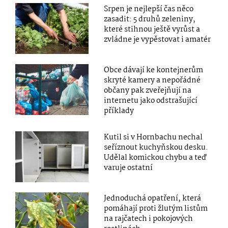
Srpen je nejlepší čas něco
zasadit: 5 druhů zeleniny,
které stihnou ještě vyrůst a
zvládne je vypěstovat i amatér
Obce dávají ke kontejnerům
skryté kamery a nepořádné
občany pak zveřejňují na
internetu jako odstrašující
příklady
Kutil si v Hornbachu nechal
seříznout kuchyňskou desku.
Udělal komickou chybu a teď
varuje ostatní
Jednoduchá opatření, která
pomáhají proti žlutým listům
na rajčatech i pokojových