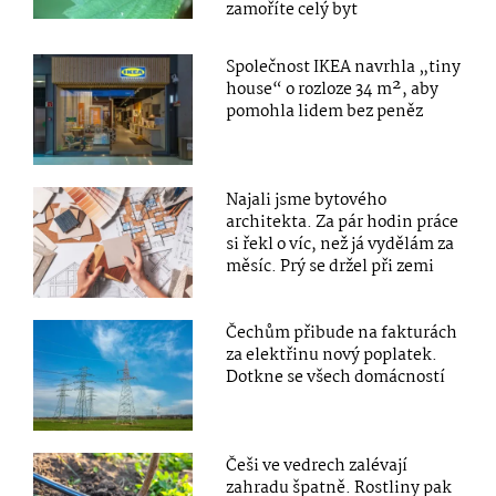
zamoříte celý byt
Společnost IKEA navrhla „tiny
house“ o rozloze 34 m², aby
pomohla lidem bez peněz
Najali jsme bytového
architekta. Za pár hodin práce
si řekl o víc, než já vydělám za
měsíc. Prý se držel při zemi
Čechům přibude na fakturách
za elektřinu nový poplatek.
Dotkne se všech domácností
Češi ve vedrech zalévají
zahradu špatně. Rostliny pak