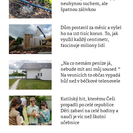
neuhynou suchem, ale
špatnou zálivkou
Dům postavil za měsíc a vyšel
ho na 110 tisíc korun. To, jak
využil každý centimetr,
fascinuje miliony lidí
„Na co nemám peníze já,
nebude mít ani můj soused.“
Na vesnicích to občas vypadá
hůř než v béčkové telenovele
Kutilský hit, kterému Češi
propadli po celé republice.
Děti zabaví na celé hodiny a
naučí je víc než školní
učebnice