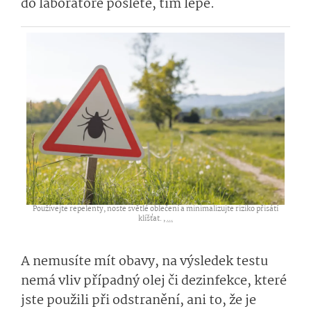
do laboratoře pošlete, tím lépe.
Používejte repelenty, noste světlé oblečení a minimalizujte riziko přisátí
klíšťat. ,
...
A nemusíte mít obavy, na výsledek testu
nemá vliv případný olej či dezinfekce, které
jste použili při odstranění, ani to, že je