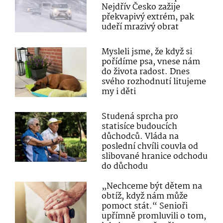
Nejdřív Česko zažije
překvapivý extrém, pak
udeří mrazivý obrat
Mysleli jsme, že když si
pořídíme psa, vnese nám
do života radost. Dnes
svého rozhodnutí litujeme
my i děti
Studená sprcha pro
statisíce budoucích
důchodců. Vláda na
poslední chvíli couvla od
slibované hranice odchodu
do důchodu
„Nechceme být dětem na
obtíž, když nám může
pomoct stát.“ Senioři
upřímně promluvili o tom,