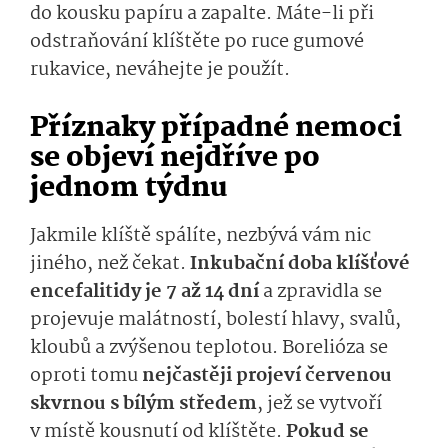
do kousku papíru a zapalte. Máte-li při
odstraňování klíštěte po ruce gumové
rukavice, neváhejte je použít.
Příznaky případné nemoci
se objeví nejdříve po
jednom týdnu
Jakmile klíště spálíte, nezbývá vám nic
jiného, než čekat.
Inkubační doba klíšťové
encefalitidy je 7 až 14 dní
a zpravidla se
projevuje malátností, bolestí hlavy, svalů,
kloubů a zvýšenou teplotou. Borelióza se
oproti tomu
nejčastěji projeví červenou
skvrnou s bílým středem
, jež se vytvoří
v místě kousnutí od klíštěte.
Pokud se