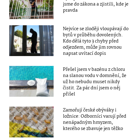
jsme do zákona a zjistili, kde je
pravda
Nejvíce se zloději vloupávají do
bytů v průběhu dovolených.
Kdo dělá tyto 3 chyby před
odjezdem, může jim rovnou
napsat uvítací dopis
Přešel jsem v bazénu z chloru
na slanou vodu v domnění, že
už ho nebudu muset nikdy
čistit. Za pár dní jsem o něj
přišel
Zamořují české obýváky i
ložnice: Odborníci varují před
nenápadným hmyzem,
kterého se zbavuje jen těžko