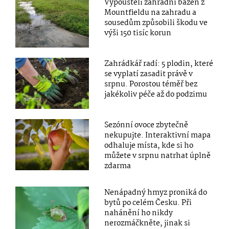
Vypouštěli zahradní bazén z
Mountfieldu na zahradu a
sousedům způsobili škodu ve
výši 150 tisíc korun
Zahrádkář radí: 5 plodin, které
se vyplatí zasadit právě v
srpnu. Porostou téměř bez
jakékoliv péče až do podzimu
Sezónní ovoce zbytečně
nekupujte. Interaktivní mapa
odhaluje místa, kde si ho
můžete v srpnu natrhat úplně
zdarma
Nenápadný hmyz proniká do
bytů po celém Česku. Při
nahánění ho nikdy
nerozmáčkněte, jinak si