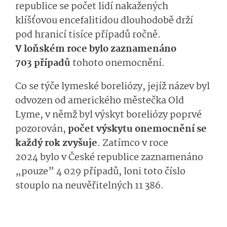
republice se počet lidí nakažených
klíšťovou encefalitidou dlouhodobě drží
pod hranicí tisíce případů ročně.
V loňském roce bylo zaznamenáno
703 případů
tohoto onemocnění.
Co se týče lymeské boreliózy, jejíž název byl
odvozen od amerického městečka Old
Lyme, v němž byl výskyt boreliózy poprvé
pozorován,
počet výskytu onemocnění se
každý rok zvyšuje
. Zatímco v roce
2024 bylo v České republice zaznamenáno
„pouze” 4 029 případů, loni toto číslo
stouplo na neuvěřitelných 11 386.