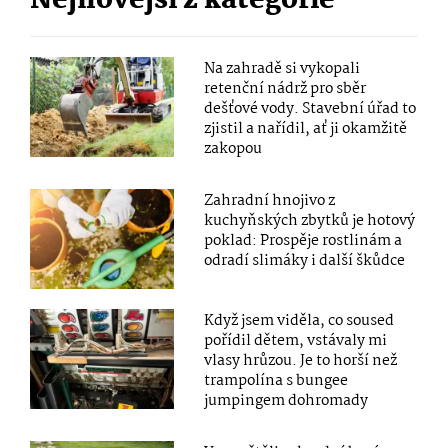
Nejnovější z kategorie
Na zahradě si vykopali
retenční nádrž pro sběr
dešťové vody. Stavební úřad to
zjistil a nařídil, ať ji okamžitě
zakopou
Zahradní hnojivo z
kuchyňských zbytků je hotový
poklad: Prospěje rostlinám a
odradí slimáky i další škůdce
Když jsem viděla, co soused
pořídil dětem, vstávaly mi
vlasy hrůzou. Je to horší než
trampolína s bungee
jumpingem dohromady