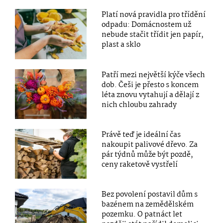
Platí nová pravidla pro třídění
odpadu: Domácnostem už
nebude stačit třídit jen papír,
plast a sklo
Patří mezi největší kýče všech
dob. Češi je přesto s koncem
léta znovu vytahují a dělají z
nich chloubu zahrady
Právě teď je ideální čas
nakoupit palivové dřevo. Za
pár týdnů může být pozdě,
ceny raketově vystřelí
Bez povolení postavil dům s
bazénem na zemědělském
pozemku. O patnáct let