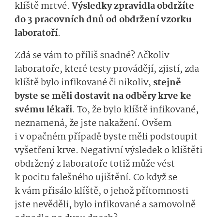
klíště mrtvé.
Výsledky zpravidla obdržíte
do 3 pracovních dnů od obdržení vzorku
laboratoří
.
Zdá se vám to příliš snadné? Ačkoliv
laboratoře, které testy provádějí, zjistí, zda
klíště bylo infikované či nikoliv,
stejně
byste se měli dostavit na odběry krve ke
svému lékaři
. To, že bylo klíště infikované,
neznamená, že jste nakažení. Ovšem
i v opačném případě byste měli podstoupit
vyšetření krve. Negativní výsledek o klíštěti
obdržený z laboratoře totiž může vést
k pocitu falešného ujištění. Co když se
k vám přisálo klíště, o jehož přítomnosti
jste nevěděli, bylo infikované a samovolně