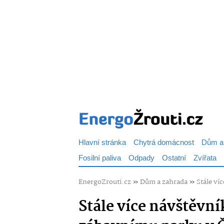
Hlavní stránka
Chytrá domácnost
Dům a
Fosilní paliva
Odpady
Ostatní
Zvířata
EnergoZrouti.cz
»
Dům a zahrada
»
Stále ví
Stále více návštěvn