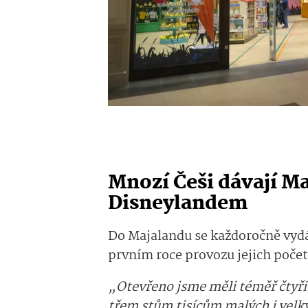
Mnozí Češi dávají Ma
Disneylandem
Do Majalandu se každoročně vyd
prvním roce provozu jejich poče
„Otevřeno jsme měli téměř čtyři t
třem stům tisícům malých i velk