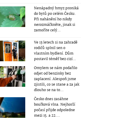
Nenápadný hmyz proniká
do bytů po celém Česku.
Při nahánění ho nikdy
nerozmáčkněte, jinak si
zamoříte celý...
Ve 13 letech si na zahradě
rodičů splnil sen o
vlastním bydlení. Dům
postavil téměř bez cizí...
Omylem se nám podařilo
odjet od benzinky bez
zaplacení. Alespoň jsme
zjistili, co se stane a za jak
dlouho se na to...
Česko dnes zasáhne
bouřková vlna. Nejhorší
počasí přijde odpoledne
mezi 15. a 22....