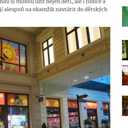
ndu si mohou užít nejen děti, ale i rodiče a
ějí alespoň na okamžik navrátit do dětských