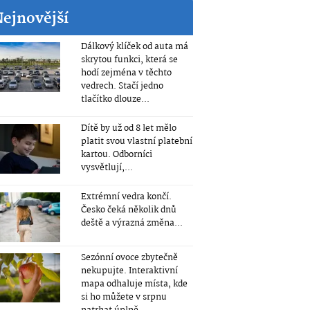
Nejnovější
Dálkový klíček od auta má
skrytou funkci, která se
hodí zejména v těchto
vedrech. Stačí jedno
tlačítko dlouze...
Dítě by už od 8 let mělo
platit svou vlastní platební
kartou. Odborníci
vysvětlují,...
Extrémní vedra končí.
Česko čeká několik dnů
deště a výrazná změna...
Sezónní ovoce zbytečně
nekupujte. Interaktivní
mapa odhaluje místa, kde
si ho můžete v srpnu