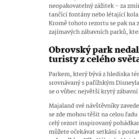
neopakovatelný zážitek – za zmín
tančící fontány nebo létající kol
Kromě tohoto rezortu se pak na z
zajímavých zábavních parků, kte
Obrovský park nedal
turisty z celého svět
Parkem, který bývá z hlediska té
srovnávaný s pařížským Disneyl
se o vůbec největší krytý zábavní
Majaland své návštěvníky zaved
se zde mohou těšit na celou řadu
celý rezort inspirovaný pohádkam
můžete očekávat setkání s posta