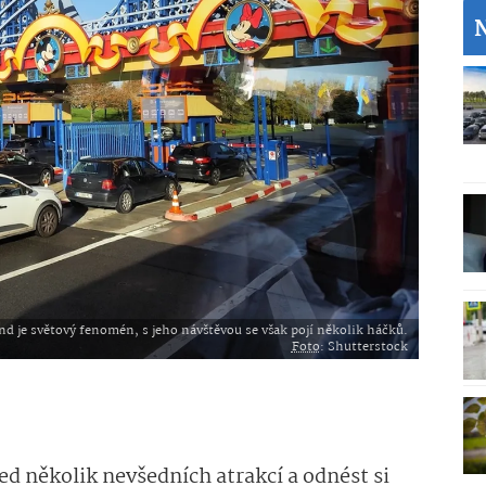
nd je světový fenomén, s jeho návštěvou se však pojí několik háčků.
Foto
: Shutterstock
d několik nevšedních atrakcí a odnést si