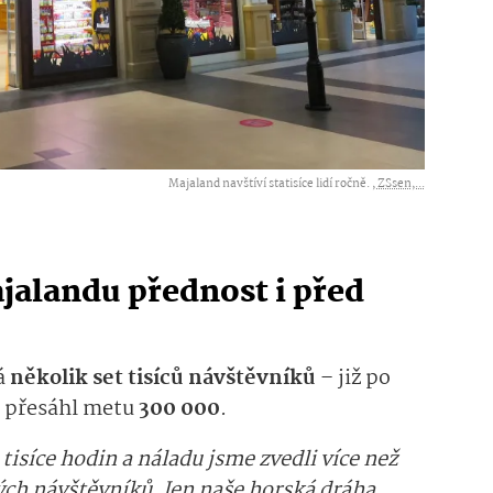
Majaland navštíví statisíce lidí ročně. ,
ZSsen,...
jalandu přednost i před
á
několik set tisíců návštěvníků
– již po
t přesáhl metu
300 000
.
isíce hodin a náladu jsme zvedli více než
ých návštěvníků. Jen naše horská dráha