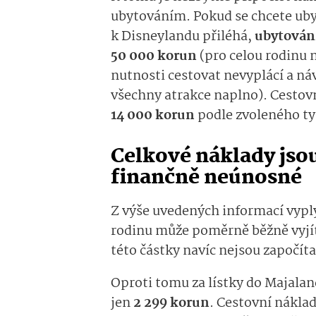
ubytováním. Pokud se chcete uby
k Disneylandu přiléhá,
ubytování
50 000 korun
(pro celou rodinu n
nutnosti cestovat nevyplácí a ná
všechny atrakce naplno). Cestov
14 000 korun
podle zvoleného t
Celkové náklady jso
finančně neúnosné
Z výše uvedených informací vyplý
rodinu může poměrně běžně vyjít
této částky navíc nejsou započíta
Oproti tomu za lístky do Majalan
jen
2 299 korun
. Cestovní náklad