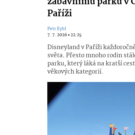
zábavnímu parku v 
Paříži
Petr Eybl
7. 7. 2026 ▪ 22:25
Disneyland v Paříži každoročně
světa. Přesto mnoho rodin stál
parku, který láká na kratší cest
věkových kategorií.