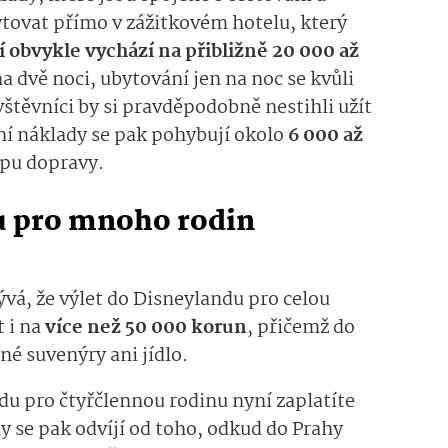
tovat přímo v zážitkovém hotelu, který
 obvykle vychází na přibližně 20 000 až
a dvě noci, ubytování jen na noc se kvůli
vštěvníci by si pravděpodobně nestihli užít
ní náklady se pak pohybují okolo
6 000 až
ypu dopravy.
u pro mnoho rodin
vá, že výlet do Disneylandu pro celou
 i na
více než 50 000 korun
, přičemž do
né suvenýry ani jídlo.
du pro čtyřčlennou rodinu nyní zaplatíte
y se pak odvíjí od toho, odkud do Prahy