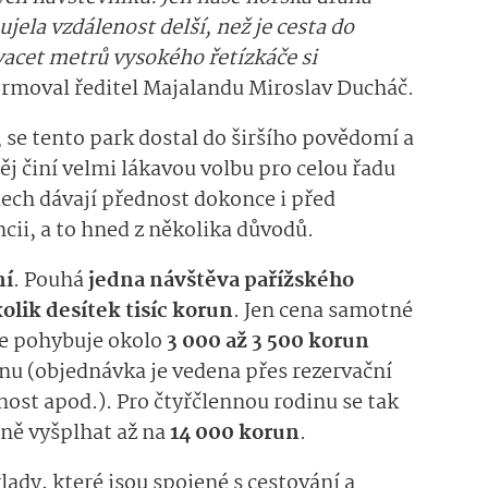
 ujela vzdálenost delší, než je cesta do
vacet metrů vysokého řetízkáče si
ormoval ředitel Majalandu Miroslav Ducháč.
i, se tento park dostal do širšího povědomí a
něj činí velmi lákavou volbu pro celou řadu
ech dávají přednost dokonce i před
ii, a to hned z několika důvodů.
ní
. Pouhá
jedna návštěva pařížského
olik desítek tisíc korun
. Jen cena samotné
se pohybuje okolo
3 000 až 3 500 korun
nu (objednávka je vedena přes rezervační
ost apod.). Pro čtyřčlennou rodinu se tak
ně vyšplhat až na
14 000 korun
.
ady, které jsou spojené s cestování a