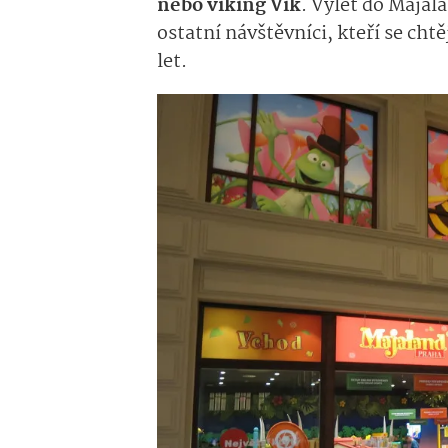
nebo viking Vik
. Výlet do Majala
ostatní návštěvníci, kteří se cht
let.