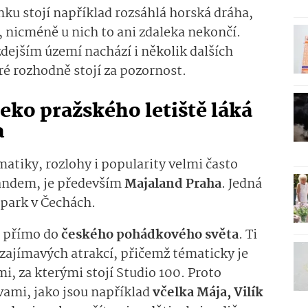
ku stojí například rozsáhlá horská dráha,
a, nicméně u nich to ani zdaleka nekončí.
dejším území nachází i několik dalších
ré rozhodně stojí za pozornost.
eko pražského letiště láká
a
matiky, rozlohy i popularity velmi často
andem, je především
Majaland Praha
. Jedná
 park v Čechách.
e přímo do
českého pohádkového světa
. Ti
 zajímavých atrakcí, přičemž tématicky je
i, za kterými stojí Studio 100. Proto
vami, jako jsou například
včelka Mája, Vilík