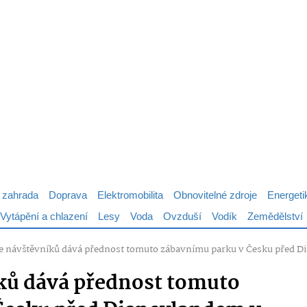
 zahrada
Doprava
Elektromobilita
Obnovitelné zdroje
Energeti
Vytápění a chlazení
Lesy
Voda
Ovzduší
Vodík
Zemědělství
ce návštěvníků dává přednost tomuto zábavnímu parku v Česku před Di
íků dává přednost tomuto