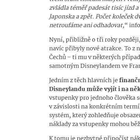
zvládla téměř padesát tisíc jízd a
Japonska a zpět. Počet koleček d
netroufáme ani odhadovat,
“ inf
Nyní, přibližně o tři roky pozděj
navíc přibyly nové atrakce. To z 
Čechů – ti mu v některých případ
samotným Disneylandem ve Franc
Jedním z těch hlavních je
finanč
Disneylandu může vyjít i na něk
vstupenky pro jednoho člověka 
v závislosti na konkrétním termí
systém, který zohledňuje obsazen
náklady za vstupenky mohou běž
K tomu je nezbytné připočíst nákl