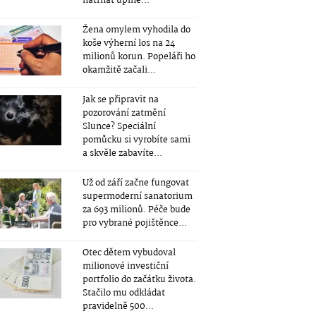
natrhat úplně...
Žena omylem vyhodila do
koše výherní los na 24
milionů korun. Popeláři ho
okamžitě začali...
Jak se připravit na
pozorování zatmění
Slunce? Speciální
pomůcku si vyrobíte sami
a skvěle zabavíte...
Už od září začne fungovat
supermoderní sanatorium
za 693 milionů. Péče bude
pro vybrané pojištěnce...
Otec dětem vybudoval
milionové investiční
portfolio do začátku života.
Stačilo mu odkládat
pravidelně 500...