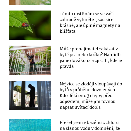
Těmto rostlinám se ve vaší
zahradě vyhněte. Jsou sice
krásné, ale úplné magnety na
klíšťata
Může pronajímatel zakázat v
bytě psa nebo kočku? Nahlídli
jsme do zákona a zjistili, kde je
pravda
Nejvíce se zloději vloupávají do
bytů v průběhu dovolených.
Kdo dělá tyto 3 chyby před
odjezdem, může jim rovnou
napsat uvítací dopis
Přešel jsem v bazénu z chloru
na slanou vodu v domnění, že