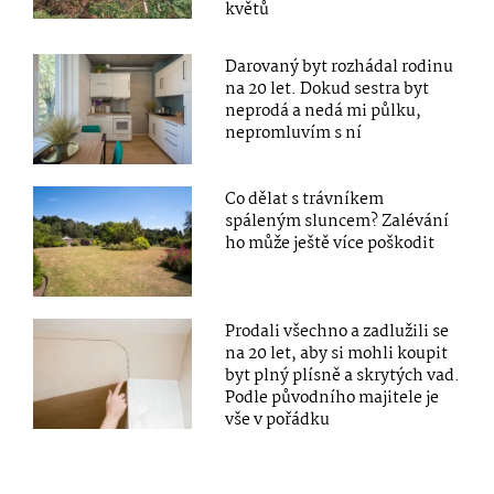
květů
Darovaný byt rozhádal rodinu
na 20 let. Dokud sestra byt
neprodá a nedá mi půlku,
nepromluvím s ní
Co dělat s trávníkem
spáleným sluncem? Zalévání
ho může ještě více poškodit
Prodali všechno a zadlužili se
na 20 let, aby si mohli koupit
byt plný plísně a skrytých vad.
Podle původního majitele je
vše v pořádku