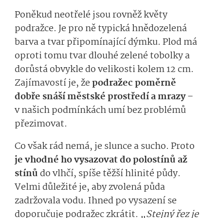
Poněkud neotřelé jsou rovněž květy
podražce. Je pro ně typická hnědozelená
barva a
tvar připomínající dýmku. Plod má
oproti tomu tvar dlouhé zelené tobolky a
dorůstá obvykle do velikosti kolem 12 cm.
Zajímavostí je, že
podražec poměrně
dobře snáší městské prostředí a mrazy
–
v našich podmínkách umí bez problémů
přezimovat.
Co však rád nemá, je slunce a sucho. Proto
je vhodné ho vysazovat do polostínů až
stínů
do vlhčí, spíše těžší hlinité půdy.
Velmi důležité je, aby zvolená půda
zadržovala vodu. Ihned po vysazení se
doporučuje podražec zkrátit.
„Stejný řez je