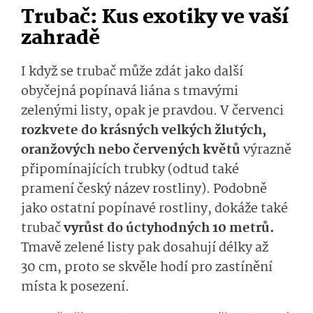
Trubač: Kus exotiky ve vaší
zahradě
I když se trubač může zdát jako další
obyčejná popínavá liána s tmavými
zelenými listy, opak je pravdou. V červenci
rozkvete do krásných velkých žlutých,
oranžových nebo červených květů
výrazně
připomínajících trubky (odtud také
pramení český název rostliny). Podobně
jako ostatní popínavé rostliny, dokáže také
trubač
vyrůst do úctyhodných 10 metrů.
Tmavě zelené listy pak dosahují délky až
30 cm, proto se skvěle hodí pro zastínění
místa k posezení.