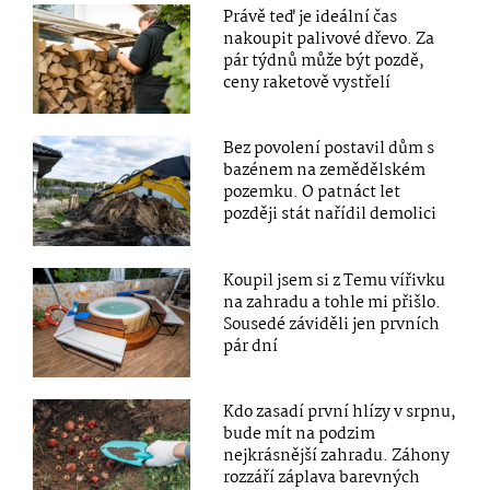
Právě teď je ideální čas
nakoupit palivové dřevo. Za
pár týdnů může být pozdě,
ceny raketově vystřelí
Bez povolení postavil dům s
bazénem na zemědělském
pozemku. O patnáct let
později stát nařídil demolici
Koupil jsem si z Temu vířivku
na zahradu a tohle mi přišlo.
Sousedé záviděli jen prvních
pár dní
Kdo zasadí první hlízy v srpnu,
bude mít na podzim
nejkrásnější zahradu. Záhony
rozzáří záplava barevných