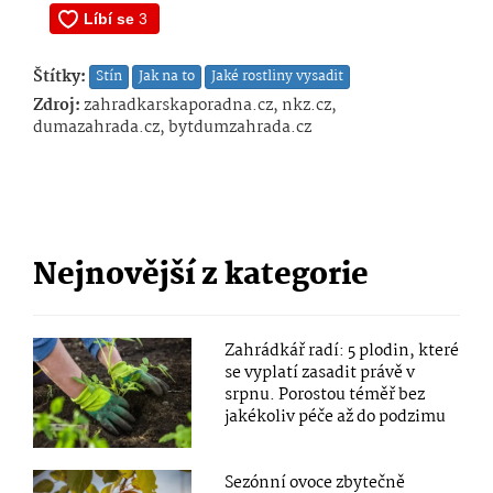
Štítky:
Stín
Jak na to
Jaké rostliny vysadit
Zdroj:
zahradkarskaporadna.cz, nkz.cz,
dumazahrada.cz, bytdumzahrada.cz
Nejnovější z kategorie
Zahrádkář radí: 5 plodin, které
se vyplatí zasadit právě v
srpnu. Porostou téměř bez
jakékoliv péče až do podzimu
Sezónní ovoce zbytečně