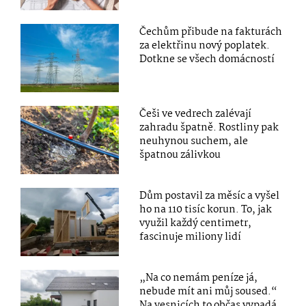
Čechům přibude na fakturách
za elektřinu nový poplatek.
Dotkne se všech domácností
Češi ve vedrech zalévají
zahradu špatně. Rostliny pak
neuhynou suchem, ale
špatnou zálivkou
Dům postavil za měsíc a vyšel
ho na 110 tisíc korun. To, jak
využil každý centimetr,
fascinuje miliony lidí
„Na co nemám peníze já,
nebude mít ani můj soused.“
Na vesnicích to občas vypadá