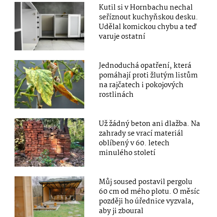
Kutil si v Hornbachu nechal
seříznout kuchyňskou desku.
Udělal komickou chybu a teď
varuje ostatní
Jednoduchá opatření, která
pomáhají proti žlutým listům
na rajčatech i pokojových
rostlinách
Už žádný beton ani dlažba. Na
zahrady se vrací materiál
oblíbený v 60. letech
minulého století
Můj soused postavil pergolu
60 cm od mého plotu. O měsíc
později ho úřednice vyzvala,
aby ji zboural