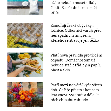
už ho nebudu muset nikdy
čistit. Za pár dní jsem o něj
přišel
Zamořují české obýváky i
ložnice: Odborníci varují před
nenápadným hmyzem,
kterého se zbavuje jen těžko
Platí nová pravidla pro třídění
odpadu: Domácnostem už
nebude stačit třídit jen papír,
plast a sklo
Patří mezi největší kýče všech
dob. Češi je přesto s koncem
léta znovu vytahují a dělají z
nich chloubu zahrady