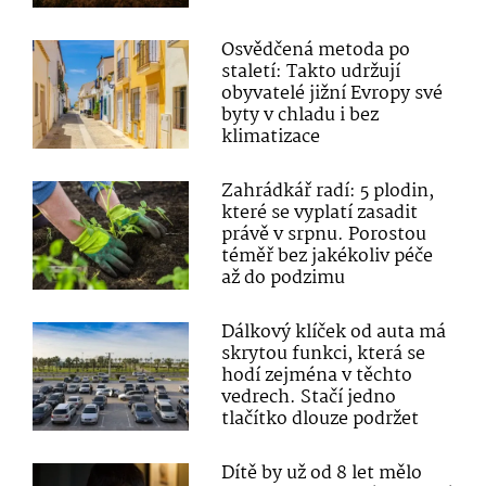
Osvědčená metoda po
staletí: Takto udržují
obyvatelé jižní Evropy své
byty v chladu i bez
klimatizace
Zahrádkář radí: 5 plodin,
které se vyplatí zasadit
právě v srpnu. Porostou
téměř bez jakékoliv péče
až do podzimu
Dálkový klíček od auta má
skrytou funkci, která se
hodí zejména v těchto
vedrech. Stačí jedno
tlačítko dlouze podržet
Dítě by už od 8 let mělo