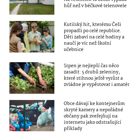
hůř než v béčkové telenovele
Kutilský hit, kterému Češi
propadli po celé republice.
Děti zabaví na celé hodiny a
naučí je víc než školní
učebnice
Srpen je nejlepší čas něco
zasadit: 5 druhů zeleniny,
které stihnou ještě vyrůst a
zvládne je vypěstovat i amatér
Obce dávají ke kontejnerům
skryté kamery a nepořádné
občany pak zveřejňují na
internetu jako odstrašující
příklady