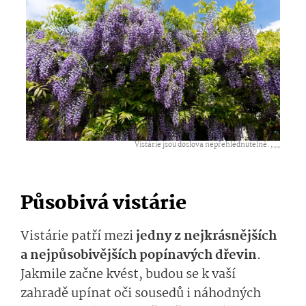
Vistárie jsou doslova nepřehlédnutelné. ,
...
Působivá vistárie
Vistárie patří mezi
jedny z nejkrásnějších
a nejpůsobivějších popínavých dřevin
.
Jakmile začne kvést, budou se k vaší
zahradě upínat oči sousedů i náhodných