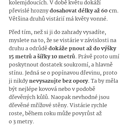
kolemjdoucích. V době květu dokáží
převislé hrozny
dosahovat délky až 60 c
m.
Většina druhů vistárií má květy vonné.
Před tím, než si ji do zahrady vysadíte,
myslete na to, že se vistárie v závislosti na
druhu a odrůdě
dokáže pnout až do výšky
15 metrů a šířky 10 metrů
. Právě proto umí
poskytnout dostatek soukromí, a hlavně
stínu. Jedná se o popínavou dřevinu, proto
ji nikdy
nevysazujte bez opory
. Ta by měla
být nejlépe kovová nebo v podobě
dřevěných kůlů. Naopak nevhodné jsou
dřevěné mřížové stěny. Vistárie rychle
roste, během roku může povyrůst až
o 3 metry.