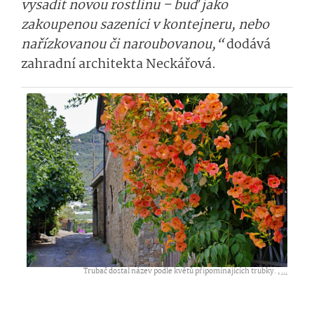
vysadit novou rostlinu – buď jako
zakoupenou sazenici v kontejneru, nebo
nařízkovanou či naroubovanou,“
do­dává
zahradní architekta Neckářová.
Trubač dostal název podle květů připomínajících trubky. ,
...