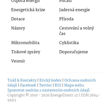
Úspora energií
Počasí
Energetická krize
Jaderná energie
Dotace
Příroda
Názory
Cestování a volný
čas
Mikromobilita
Cyklistika
Tiskové zprávy
Doporučujeme
Vesmír
Tiráž & Kontakty
|
Etický kodex
|
Ochrana osobních
údajů
|
Facebook
|
Twitter
|
RSS
|
Mapa webu
Spravovat souhlas s nastavením osobních údajů
Copyright © 2019 - 2026
EnergoZrouti.cz
| ISSN 2694-
9962