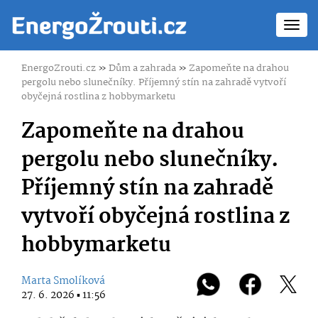
Toggl
navig
EnergoZrouti.cz
»
Dům a zahrada
»
Zapomeňte na drahou
pergolu nebo slunečníky. Příjemný stín na zahradě vytvoří
obyčejná rostlina z hobbymarketu
Zapomeňte na drahou
pergolu nebo slunečníky.
Příjemný stín na zahradě
vytvoří obyčejná rostlina z
hobbymarketu
Marta Smolíková
27. 6. 2026 ▪ 11:56