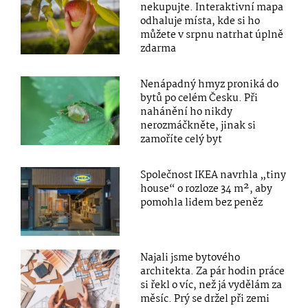
nekupujte. Interaktivní mapa
odhaluje místa, kde si ho
můžete v srpnu natrhat úplně
zdarma
Nenápadný hmyz proniká do
bytů po celém Česku. Při
nahánění ho nikdy
nerozmáčkněte, jinak si
zamoříte celý byt
Společnost IKEA navrhla „tiny
house“ o rozloze 34 m², aby
pomohla lidem bez peněz
Najali jsme bytového
architekta. Za pár hodin práce
si řekl o víc, než já vydělám za
měsíc. Prý se držel při zemi