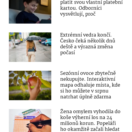
platit svou vlastní platební
kartou. Odborníci
vysvětlují, proč
Extrémní vedra končí.
Česko čeká několik dnů
deště a výrazná změna
počasí
Sezónní ovoce zbytečně
nekupujte. Interaktivní
mapa odhaluje místa, kde
si ho můžete v srpnu
natrhat úplně zdarma
Žena omylem vyhodila do
koše výherní los na 24
milionů korun. Popeláři
ho okamžitě začali hledat