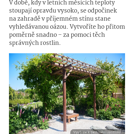
V době, kdy v letních měsících teploty
stoupají opravdu vysoko, se odpočinek
na zahradě v příjemném stínu stane
vyhledávanou oázou. Vytvoříte ho přitom
poměrně snadno – za pomoci těch
správných rostlin.
Využijte k zastínění rostliny.