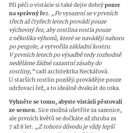
Při péči o vistárie si také dejte dobrý
pozor
na správný ře
z.
„Po vysazení se v prvních
třech až čtyřech letech provádí pouze
výchovný řez, aby rostlina rostla pouze
z několika výhonů, které se navádějí nahoru
po pergole, a vytvořila základní kostru.
V prvních letech po výsadbě tedy rozhodně
neděláme žádné razantní zásahy do
rostliny,“
radí architektka Neckářová.
U starších rostlin později provádějte pouze
udržovací řež, a to ideálně dvakrát do roka.
Vyhněte se tomu, abyste vistárii pěstovali
ze semen
. Sice možná ušetříte za sazenice,
ale prvních květů se dočkáte až zhruba za
7 až 8 let.
„Z tohoto důvodu je vždy lepší