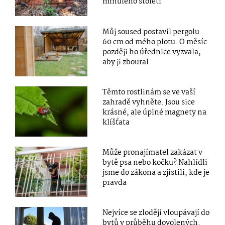
minulého století
Můj soused postavil pergolu
60 cm od mého plotu. O měsíc
později ho úřednice vyzvala,
aby ji zboural
Těmto rostlinám se ve vaší
zahradě vyhněte. Jsou sice
krásné, ale úplné magnety na
klíšťata
Může pronajímatel zakázat v
bytě psa nebo kočku? Nahlídli
jsme do zákona a zjistili, kde je
pravda
Nejvíce se zloději vloupávají do
bytů v průběhu dovolených.