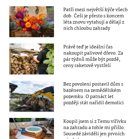
Patří mezi největší kýče všech
dob. Češi je přesto s koncem
léta znovu vytahují a dělají z
nich chloubu zahrady
Právě teď je ideální čas
nakoupit palivové dřevo. Za
pár týdnů může být pozdě,
ceny raketově vystřelí
Bez povolení postavil dům s
bazénem na zemědělském
pozemku. O patnáct let
později stát nařídil demolici
Koupil jsem si z Temu vířivku
na zahradu a tohle mi přišlo.
Sousedé záviděli jen prvních