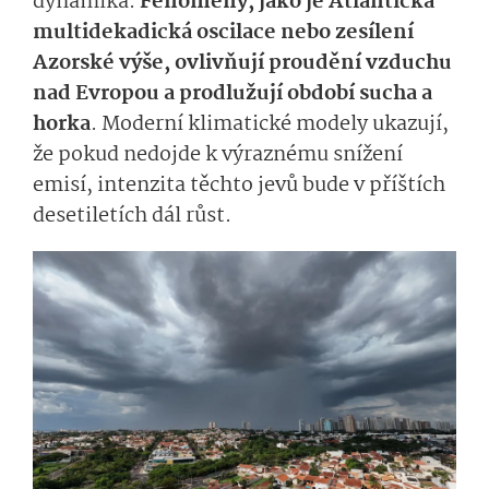
dynamika.
Fenomény, jako je Atlantická
multidekadická oscilace nebo zesílení
Azorské výše, ovlivňují proudění vzduchu
nad Evropou a prodlužují období sucha a
horka
. Moderní klimatické modely ukazují,
že pokud nedojde k výraznému snížení
emisí, intenzita těchto jevů bude v příštích
desetiletích dál růst.