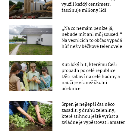
využil každý centimetr,
fascinuje miliony lidí
„Na co nemám peníze já,
nebude mít ani můj soused.“
Na vesnicích to občas vypadá
hůř než v béčkové telenovele
Kutilský hit, kterému Češi
propadli po celé republice.
Děti zabaví na celé hodiny a
naučí je víc než školní
učebnice
Srpen je nejlepší čas něco
zasadit: 5 druhů zeleniny,
které stihnou ještě vyrůst a
zvládne je vypěstovat i amatér