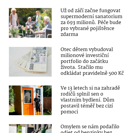
Už od září začne fungovat
supermoderní sanatorium
za 693 milionů. Péče bude
pro vybrané pojištěnce
zdarma
Otec dětem vybudoval
milionové investiční
portfolio do začátku
života. Stačilo mu
odkládat pravidelně 500 Kč
Ve 13 letech si na zahradě
rodičů splnil sen o
vlastním bydlení. Dům
postavil téměř bez cizí
pomoci
Omylem se nám podařilo
odjet od benzinky bez