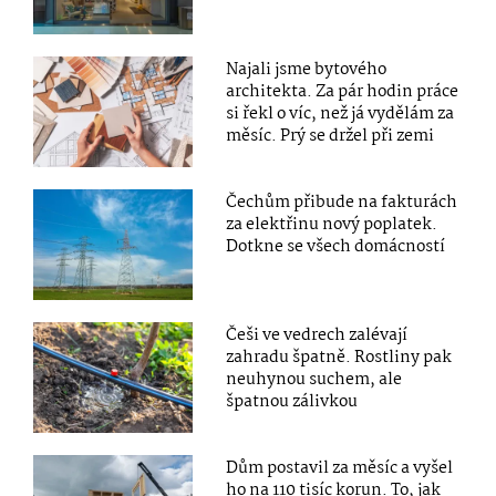
Najali jsme bytového
architekta. Za pár hodin práce
si řekl o víc, než já vydělám za
měsíc. Prý se držel při zemi
Čechům přibude na fakturách
za elektřinu nový poplatek.
Dotkne se všech domácností
Češi ve vedrech zalévají
zahradu špatně. Rostliny pak
neuhynou suchem, ale
špatnou zálivkou
Dům postavil za měsíc a vyšel
ho na 110 tisíc korun. To, jak