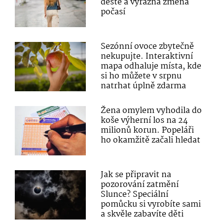
deště a výrazná změna
počasí
Sezónní ovoce zbytečně
nekupujte. Interaktivní
mapa odhaluje místa, kde
si ho můžete v srpnu
natrhat úplně zdarma
Žena omylem vyhodila do
koše výherní los na 24
milionů korun. Popeláři
ho okamžitě začali hledat
Jak se připravit na
pozorování zatmění
Slunce? Speciální
pomůcku si vyrobíte sami
a skvěle zabavíte děti