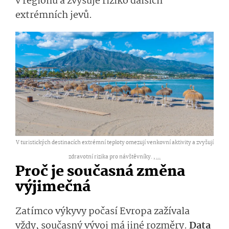
v regionu a zvyšuje riziko dalších
extrémních jevů.
V turistických destinacích extrémní teploty omezují venkovní aktivity a zvyšují
zdravotní rizika pro návštěvníky. ,
...
Proč je současná změna
výjimečná
Zatímco výkyvy počasí Evropa zažívala
vždy, současný vývoj má jiné rozměry.
Data