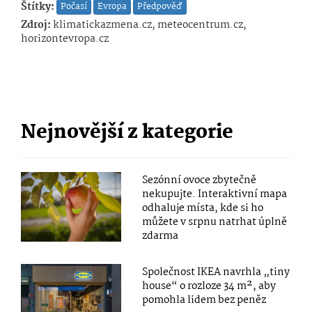
Štítky:
Počasí
Evropa
Předpověď
Zdroj:
klimatickazmena.cz, meteocentrum.cz,
horizontevropa.cz
Nejnovější z kategorie
Sezónní ovoce zbytečně
nekupujte. Interaktivní mapa
odhaluje místa, kde si ho
můžete v srpnu natrhat úplně
zdarma
Společnost IKEA navrhla „tiny
house“ o rozloze 34 m², aby
pomohla lidem bez peněz