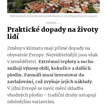
Měřítko bouří je čím dál méně předvídatelné, což ztěžuje přípravu na jejich
následky. ,
...
Praktické dopady na životy
lidí
Změny v klimatu mají přímé dopady na
obyvatele Evropy. Nejviditelnější jsou však
v zemědělství.
Extrémní teploty a sucho
snižují výnosy obilí, kukuřice a dalších
plodin. Farmáři musí investovat do
zavlažování, což zvyšuje jejich náklady
.
V jižní Evropě se navíc mění skladba
vhodných plodin – tradiční druhy ustupují
odolnějším variantám.