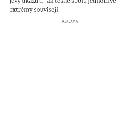
jevy ukazují, jak těsně spolu jednotlivé
extrémy souvisejí.