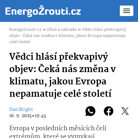
Toggl
navig
EnergoZrouti.cz
»
Dům a zahrada
»
Vědci hlásí překvapivý
objev: Čeká nás změna v klimatu, jakou Evropa nepamatuje
celé století
Vědci hlásí překvapivý
objev: Čeká nás změna v
klimatu, jakou Evropa
nepamatuje celé století
Dan Bright
16. 9. 2025 ▪ 19:45
Evropa v posledních měsících čelí
extrémům, které se vymykají