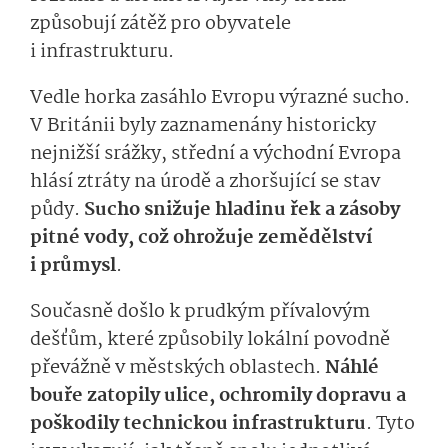
způsobují zátěž pro obyvatele
i infrastrukturu.
Vedle horka zasáhlo Evropu výrazné sucho.
V Británii byly zaznamenány historicky
nejnižší srážky, střední a východní Evropa
hlásí ztráty na úrodě a zhoršující se stav
půdy.
Sucho snižuje hladinu řek a zásoby
pitné vody, což ohrožuje zemědělství
i průmysl
.
Současně došlo k prudkým přívalovým
dešťům, které způsobily lokální povodně
převážně v městských oblastech.
Náhlé
bouře zatopily ulice, ochromily dopravu a
poškodily technickou infrastrukturu
. Tyto