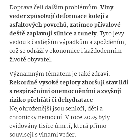
Doprava čelí dalším problémům.
Vlny
veder způsobují deformace kolejí a
asfaltových povrchů, zatímco přívalové
deště zaplavují silnice a tunely
. Tyto jevy
vedou k častějším výpadkům a zpožděním,
což se odráží v ekonomice i každodenním
životě obyvatel.
Významným tématem je také zdraví.
Rekordně vysoké teploty zhoršují stav lidí
s respiračními onemocněními a zvyšují
riziko přehřátí či dehydratace
.
Nejohroženější jsou senioři, děti a
chronicky nemocní. V roce 2025 byly
evidovány tisíce úmrtí, která přímo
souvisejí s vlnami veder.