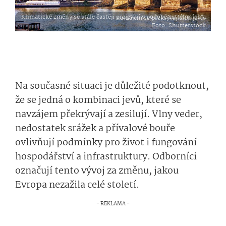
Klimatické změny se stále častěji projevují v podobě extrémních a navzájem se překrývajících jevů.
Foto
: Shutterstock
Na současné situaci je důležité podotknout,
že se jedná o kombinaci jevů, které se
navzájem překrývají a zesilují. Vlny veder,
nedostatek srážek a přívalové bouře
ovlivňují podmínky pro život i fungování
hospodářství a infrastruktury. Odborníci
označují tento vývoj za změnu, jakou
Evropa nezažila celé století.