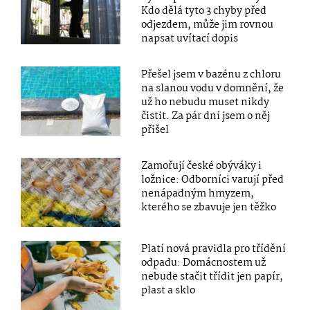
Kdo dělá tyto 3 chyby před
odjezdem, může jim rovnou
napsat uvítací dopis
Přešel jsem v bazénu z chloru
na slanou vodu v domnění, že
už ho nebudu muset nikdy
čistit. Za pár dní jsem o něj
přišel
Zamořují české obýváky i
ložnice: Odborníci varují před
nenápadným hmyzem,
kterého se zbavuje jen těžko
Platí nová pravidla pro třídění
odpadu: Domácnostem už
nebude stačit třídit jen papír,
plast a sklo