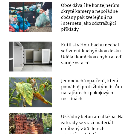
Obce dávají ke kontejnerům
skryté kamery a nepořádné
občany pak zveřejňují na
internetu jako odstrašující
příklady
Kutil si v Hornbachu nechal
seříznout kuchyňskou desku.
Udělal komickou chybu a teď
varuje ostatní
Jednoduchá opatření, která
pomáhají proti žlutým listům
na rajčatech i pokojových
rostlinách
Už žádný beton ani dlažba. Na
zahrady se vrací materiál
oblíbený v 60. letech