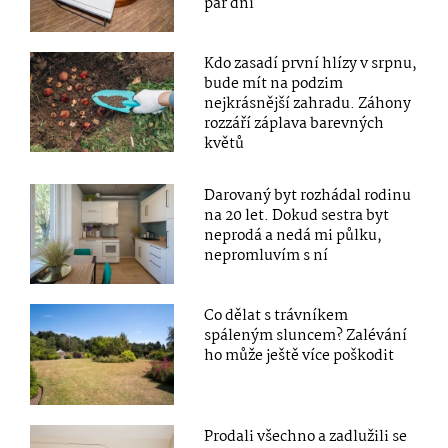
pár dní
Kdo zasadí první hlízy v srpnu,
bude mít na podzim
nejkrásnější zahradu. Záhony
rozzáří záplava barevných
květů
Darovaný byt rozhádal rodinu
na 20 let. Dokud sestra byt
neprodá a nedá mi půlku,
nepromluvím s ní
Co dělat s trávníkem
spáleným sluncem? Zalévání
ho může ještě více poškodit
Prodali všechno a zadlužili se