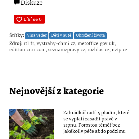
Diskuze
Štítky:
Vlna veder
Děti v autě
Ohrožení života
Zdroj:
rtl.fr, vystrahy-chmi.cz, metoffice.gov.uk,
edition.cnn.com, seznamzpravy.cz, rozhlas.cz, nzip.cz
Nejnovější z kategorie
Zahrádkář radí: 5 plodin, které
se vyplatí zasadit právě v
srpnu. Porostou téměř bez
jakékoliv péče až do podzimu