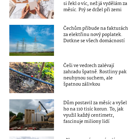
si řekl o víc, než já vydělám za
měsíc. Prý se držel při zemi
Čechům přibude na fakturách
za elektřinu nový poplatek.
Dotkne se všech domácností
Češi ve vedrech zalévají
zahradu špatně. Rostliny pak
neuhynou suchem, ale
špatnou zálivkou
Dům postavil za měsíc a vyšel
ho na 110 tisíc korun. To, jak
využil každý centimetr,
fascinuje miliony lidí