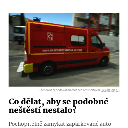
Záchranáři nedokázali chlapce resuscitovat ,
RVillalon /...
Co dělat, aby se podobné
neštěstí nestalo?
Pochopitelně zamykat zaparkované auto.