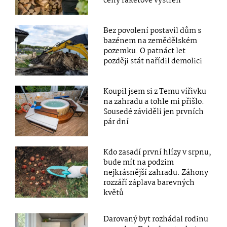
ceny raketově vystřelí
Bez povolení postavil dům s
bazénem na zemědělském
pozemku. O patnáct let
později stát nařídil demolici
Koupil jsem si z Temu vířivku
na zahradu a tohle mi přišlo.
Sousedé záviděli jen prvních
pár dní
Kdo zasadí první hlízy v srpnu,
bude mít na podzim
nejkrásnější zahradu. Záhony
rozzáří záplava barevných
květů
Darovaný byt rozhádal rodinu