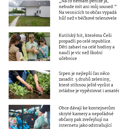
„Na co nemám peníze já,
nebude mít ani můj soused.“
Na vesnicích to občas vypadá
hůř než v béčkové telenovele
Kutilský hit, kterému Češi
propadli po celé republice.
Děti zabaví na celé hodiny a
naučí je víc než školní
učebnice
Srpen je nejlepší čas něco
zasadit: 5 druhů zeleniny,
které stihnou ještě vyrůst a
zvládne je vypěstovat i amatér
Obce dávají ke kontejnerům
skryté kamery a nepořádné
občany pak zveřejňují na
internetu jako odstrašující