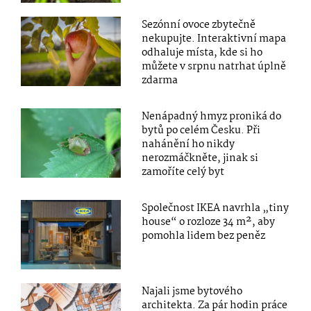
Sezónní ovoce zbytečně
nekupujte. Interaktivní mapa
odhaluje místa, kde si ho
můžete v srpnu natrhat úplně
zdarma
Nenápadný hmyz proniká do
bytů po celém Česku. Při
nahánění ho nikdy
nerozmáčkněte, jinak si
zamoříte celý byt
Společnost IKEA navrhla „tiny
house“ o rozloze 34 m², aby
pomohla lidem bez peněz
Najali jsme bytového
architekta. Za pár hodin práce