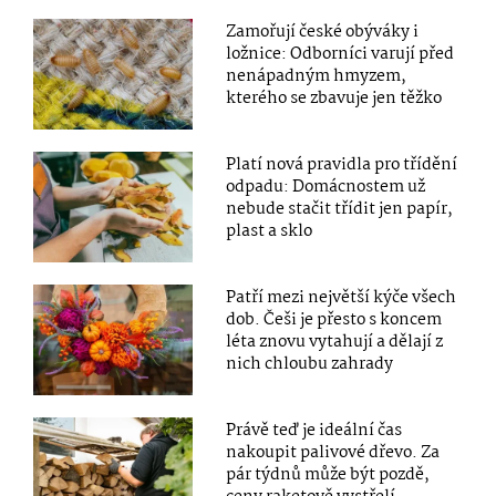
Zamořují české obýváky i
ložnice: Odborníci varují před
nenápadným hmyzem,
kterého se zbavuje jen těžko
Platí nová pravidla pro třídění
odpadu: Domácnostem už
nebude stačit třídit jen papír,
plast a sklo
Patří mezi největší kýče všech
dob. Češi je přesto s koncem
léta znovu vytahují a dělají z
nich chloubu zahrady
Právě teď je ideální čas
nakoupit palivové dřevo. Za
pár týdnů může být pozdě,