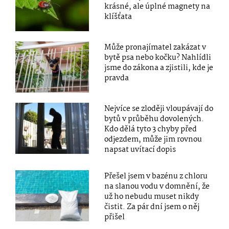
krásné, ale úplné magnety na
klíšťata
Může pronajímatel zakázat v
bytě psa nebo kočku? Nahlídli
jsme do zákona a zjistili, kde je
pravda
Nejvíce se zloději vloupávají do
bytů v průběhu dovolených.
Kdo dělá tyto 3 chyby před
odjezdem, může jim rovnou
napsat uvítací dopis
Přešel jsem v bazénu z chloru
na slanou vodu v domnění, že
už ho nebudu muset nikdy
čistit. Za pár dní jsem o něj
přišel