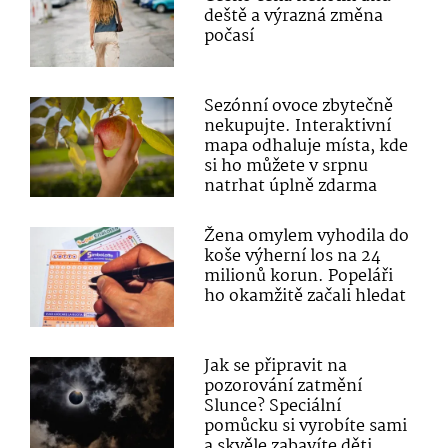
deště a výrazná změna
počasí
Sezónní ovoce zbytečně
nekupujte. Interaktivní
mapa odhaluje místa, kde
si ho můžete v srpnu
natrhat úplně zdarma
Žena omylem vyhodila do
koše výherní los na 24
milionů korun. Popeláři
ho okamžitě začali hledat
Jak se připravit na
pozorování zatmění
Slunce? Speciální
pomůcku si vyrobíte sami
a skvěle zabavíte děti