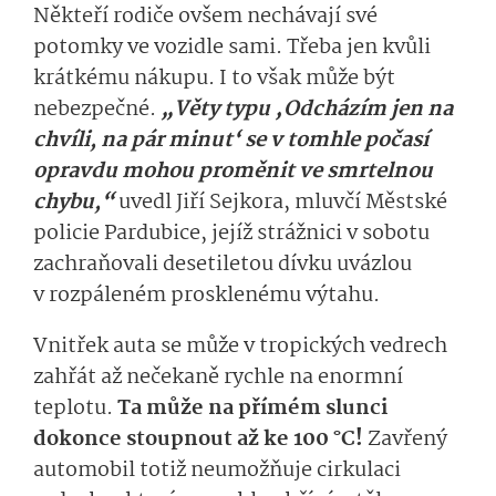
Někteří rodiče ovšem nechávají své
potomky ve vozidle sami. Třeba jen kvůli
krátkému nákupu. I to však může být
nebezpečné.
„Věty typu ‚Odcházím jen na
chvíli, na pár minut‘ se v tomhle počasí
opravdu mohou proměnit ve smrtelnou
chybu,“
uvedl Jiří Sejkora, mluvčí Městské
policie Pardubice, jejíž strážnici v sobotu
zachraňovali desetiletou dívku uvázlou
v rozpáleném prosklenému výtahu.
Vnitřek auta se může v tropických vedrech
zahřát až nečekaně rychle na enormní
teplotu.
Ta může
na přímém slunci
dokonce stoupnout až ke 100 °C!
Zavřený
automobil totiž neumožňuje cirkulaci