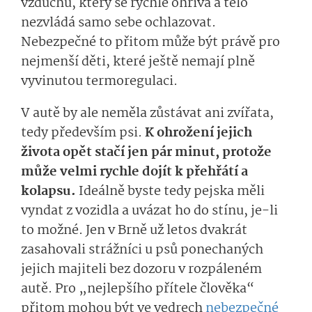
vzduchu, který se rychle ohřívá a tělo
nezvládá samo sebe ochlazovat.
Nebezpečné to přitom může být právě pro
nejmenší děti, které ještě nemají plně
vyvinutou termoregulaci.
V autě by ale neměla zůstávat ani zvířata,
tedy především psi.
K ohrožení jejich
života opět stačí
jen pár minut, protože
může velmi rychle dojít k přehřátí a
kolapsu.
Ideálně byste tedy pejska měli
vyndat z vozidla a uvázat ho do stínu, je-li
to možné. Jen v Brně už letos dvakrát
zasahovali strážníci u psů ponechaných
jejich majiteli bez dozoru v rozpáleném
autě. Pro „nejlepšího přítele člověka“
přitom mohou být ve vedrech
nebezpečné