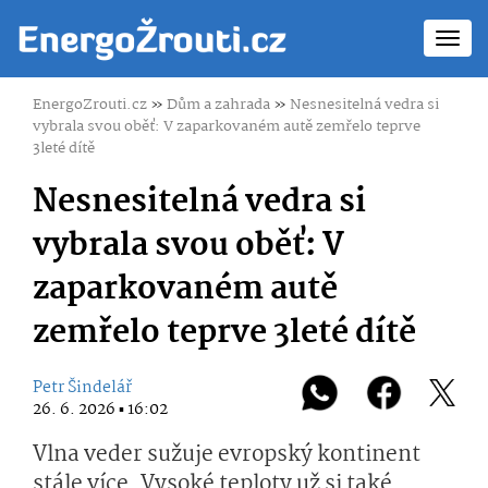
Toggl
navig
EnergoZrouti.cz
»
Dům a zahrada
»
Nesnesitelná vedra si
vybrala svou oběť: V zaparkovaném autě zemřelo teprve
3leté dítě
Nesnesitelná vedra si
vybrala svou oběť: V
zaparkovaném autě
zemřelo teprve 3leté dítě
Petr Šindelář
26. 6. 2026 ▪ 16:02
Vlna veder sužuje evropský kontinent
stále více. Vysoké teploty už si také