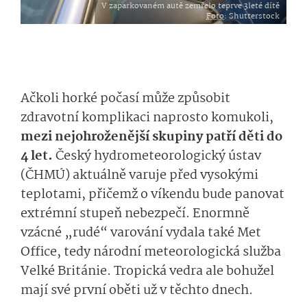
V zaparkovaném autě zemřelo teprve 3leté dítě
Foto
: Shutterstock
Ačkoli horké počasí může způsobit
zdravotní komplikaci naprosto komukoli,
mezi nejohroženější skupiny patří děti do
4 let.
Český hydrometeorologický ústav
(ČHMÚ) aktuálně varuje před vysokými
teplotami, přičemž o víkendu bude panovat
extrémní stupeň nebezpečí. Enormně
vzácné „rudé“ varování vydala také Met
Office, tedy národní meteorologická služba
Velké Británie. Tropická vedra ale bohužel
mají své první oběti už v těchto dnech.