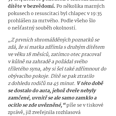
dítěte v bezvědomí.
Po několika marných
pokusech o resuscitaci byl chlapec v 19:35
prohlášen za mrtvého. Podle všeho šlo
o nešťastný souběh okolností.
„Z prvních shromážděných poznatků se
zdá, že si matka zdřímla s druhým dítětem
ve věku 18 měsíců, zatímco otec pracoval
v kůlně na zahradě a požádal svého
tříletého syna, aby si šel také zdřímnout do
obývacího pokoje. Dítě se pak ztratilo
z dohledu rodičů na 45 minut.
V této době
se dostalo do auta, jehož dveře nebyly
zamčené, uvnitř se ale samo zamklo a
ocitlo se zde uvězněné,“
píše se v tiskové
zprávě, již zveřejnila rozhlasová