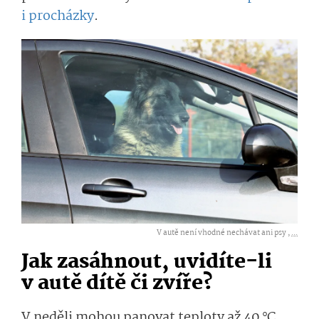
i procházky
.
V autě není vhodné nechávat ani psy ,
...
Jak zasáhnout, uvidíte-li
v autě dítě či zvíře?
V neděli mohou panovat teploty až 40 °C,