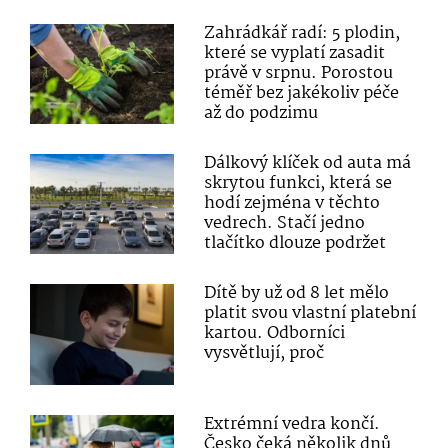
Zahrádkář radí: 5 plodin,
které se vyplatí zasadit
právě v srpnu. Porostou
téměř bez jakékoliv péče
až do podzimu
Dálkový klíček od auta má
skrytou funkci, která se
hodí zejména v těchto
vedrech. Stačí jedno
tlačítko dlouze podržet
Dítě by už od 8 let mělo
platit svou vlastní platební
kartou. Odborníci
vysvětlují, proč
Extrémní vedra končí.
Česko čeká několik dnů