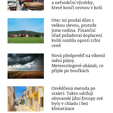
a nefunkční výrobky,
které končí rovnou v koši
Otec mi prodal dům s
velkou slevou, protože
jsme rodina. Finanční
úřad požadoval doplacení
kvůli rozdílu oproti tržní
ceně
Nová předpověď na víkend
mění plány.
Meteorologové ukázali, co
přijde po bouřkách
Osvědčená metoda po
staletí: Takto udržují
obyvatelé jižní Evropy své
byty v chladu i bez
klimatizace