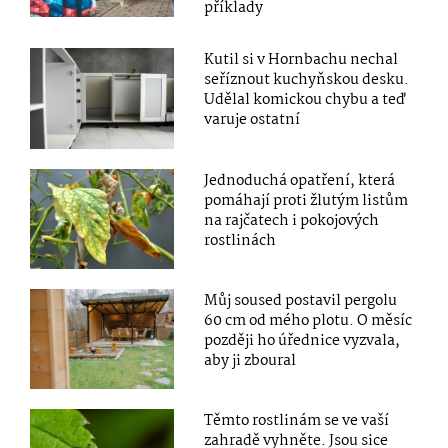
příklady
Kutil si v Hornbachu nechal
seříznout kuchyňskou desku.
Udělal komickou chybu a teď
varuje ostatní
Jednoduchá opatření, která
pomáhají proti žlutým listům
na rajčatech i pokojových
rostlinách
Můj soused postavil pergolu
60 cm od mého plotu. O měsíc
později ho úřednice vyzvala,
aby ji zboural
Těmto rostlinám se ve vaší
zahradě vyhněte. Jsou sice