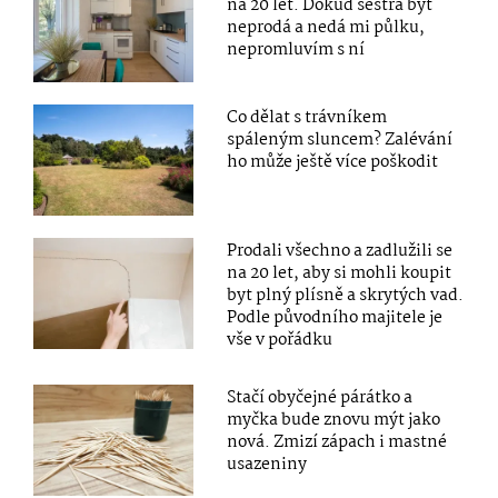
na 20 let. Dokud sestra byt
neprodá a nedá mi půlku,
nepromluvím s ní
Co dělat s trávníkem
spáleným sluncem? Zalévání
ho může ještě více poškodit
Prodali všechno a zadlužili se
na 20 let, aby si mohli koupit
byt plný plísně a skrytých vad.
Podle původního majitele je
vše v pořádku
Stačí obyčejné párátko a
myčka bude znovu mýt jako
nová. Zmizí zápach i mastné
usazeniny