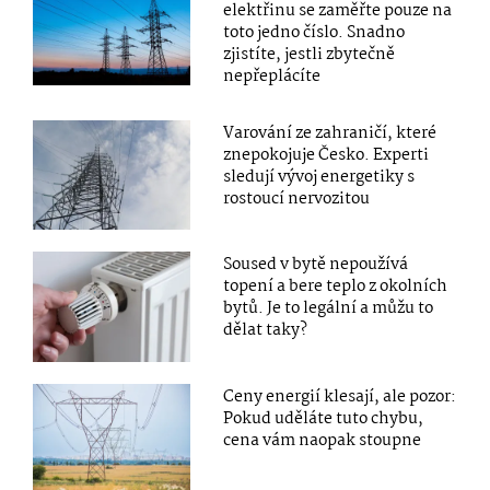
elektřinu se zaměřte pouze na
toto jedno číslo. Snadno
zjistíte, jestli zbytečně
nepřeplácíte
Varování ze zahraničí, které
znepokojuje Česko. Experti
sledují vývoj energetiky s
rostoucí nervozitou
Soused v bytě nepoužívá
topení a bere teplo z okolních
bytů. Je to legální a můžu to
dělat taky?
Ceny energií klesají, ale pozor:
Pokud uděláte tuto chybu,
cena vám naopak stoupne