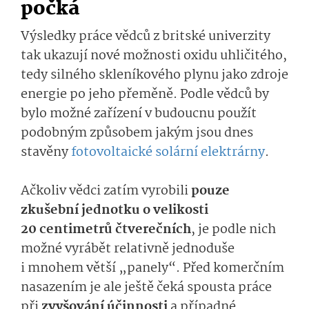
počká
Výsledky práce vědců z britské univerzity
tak ukazují nové možnosti oxidu uhličitého,
tedy silného skleníkového plynu jako zdroje
energie po jeho přeměně. Podle vědců by
bylo možné zařízení v budoucnu použít
podobným způsobem jakým jsou dnes
stavěny
fotovoltaické solární elektrárny
.
Ačkoliv vědci zatím vyrobili
pouze
zkušební jednotku o velikosti
20 centimetrů čtverečních
, je podle nich
možné vyrábět relativně jednoduše
i mnohem větší „panely“. Před komerčním
nasazením je ale ještě čeká spousta práce
při
zvyšování účinnosti
a případné