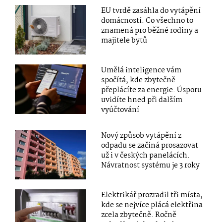
EU tvrdě zasáhla do vytápění
domácností. Co všechno to
znamená pro běžné rodiny a
majitele bytů
Umělá inteligence vám
spočítá, kde zbytečně
přeplácíte za energie. Úsporu
uvidíte hned při dalším
vyúčtování
Nový způsob vytápění z
odpadu se začíná prosazovat
už i v českých panelácích.
Návratnost systému je 3 roky
Elektrikář prozradil tři místa,
kde se nejvíce plácá elektřina
zcela zbytečně. Ročně