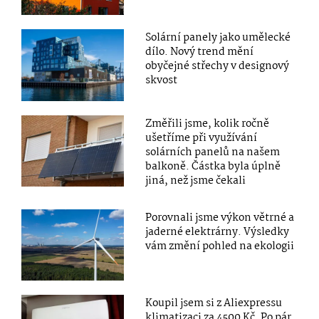
Solární panely jako umělecké
dílo. Nový trend mění
obyčejné střechy v designový
skvost
Změřili jsme, kolik ročně
ušetříme při využívání
solárních panelů na našem
balkoně. Částka byla úplně
jiná, než jsme čekali
Porovnali jsme výkon větrné a
jaderné elektrárny. Výsledky
vám změní pohled na ekologii
Koupil jsem si z Aliexpressu
klimatizaci za 4500 Kč. Po pár