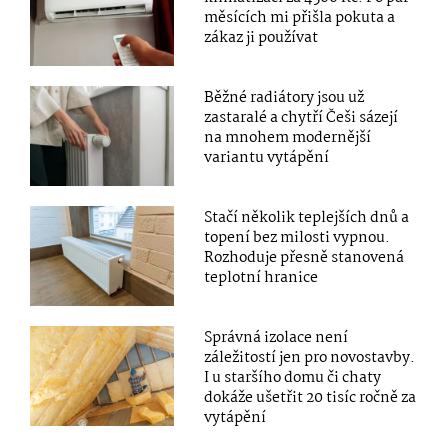
měsících mi přišla pokuta a
zákaz ji používat
Běžné radiátory jsou už
zastaralé a chytří Češi sázejí
na mnohem modernější
variantu vytápění
Stačí několik teplejších dnů a
topení bez milosti vypnou.
Rozhoduje přesně stanovená
teplotní hranice
Správná izolace není
záležitostí jen pro novostavby.
I u staršího domu či chaty
dokáže ušetřit 20 tisíc ročně za
vytápění