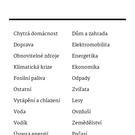
Chytrá domácnost
Dům a zahrada
Doprava
Elektromobilita
Obnovitelné zdroje
Energetika
Klimatická krize
Ekonomika
Fosilní paliva
Odpady
Ostatní
Zvířata
Vytápění a chlazení
Lesy
Voda
Ovzduší
Vodík
Zemědělství
Úspora energií
Počasí