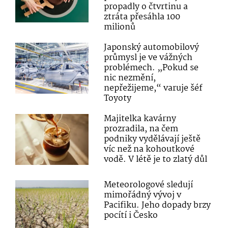
propadly o čtvrtinu a
ztráta přesáhla 100
milionů
Japonský automobilový
průmysl je ve vážných
problémech. „Pokud se
nic nezmění,
nepřežijeme,“ varuje šéf
Toyoty
Majitelka kavárny
prozradila, na čem
podniky vydělávají ještě
víc než na kohoutkové
vodě. V létě je to zlatý důl
Meteorologové sledují
mimořádný vývoj v
Pacifiku. Jeho dopady brzy
pocítí i Česko