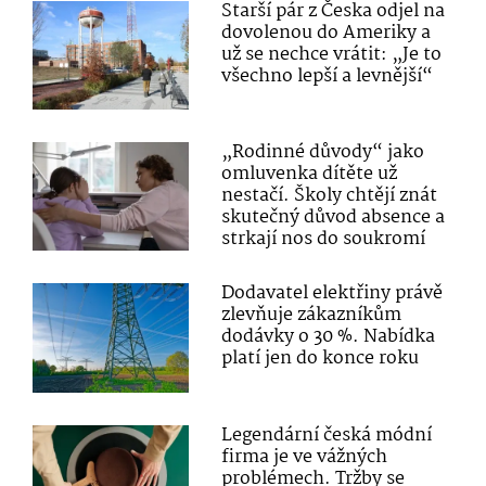
Starší pár z Česka odjel na
dovolenou do Ameriky a
už se nechce vrátit: „Je to
všechno lepší a levnější“
„Rodinné důvody“ jako
omluvenka dítěte už
nestačí. Školy chtějí znát
skutečný důvod absence a
strkají nos do soukromí
Dodavatel elektřiny právě
zlevňuje zákazníkům
dodávky o 30 %. Nabídka
platí jen do konce roku
Legendární česká módní
firma je ve vážných
problémech. Tržby se