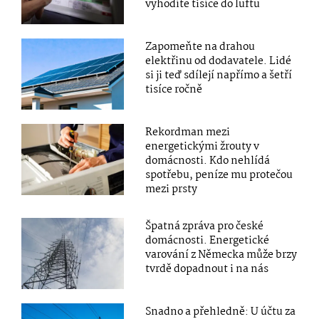
vyhodíte tisíce do luftu
Zapomeňte na drahou
elektřinu od dodavatele. Lidé
si ji teď sdílejí napřímo a šetří
tisíce ročně
Rekordman mezi
energetickými žrouty v
domácnosti. Kdo nehlídá
spotřebu, peníze mu protečou
mezi prsty
Špatná zpráva pro české
domácnosti. Energetické
varování z Německa může brzy
tvrdě dopadnout i na nás
Snadno a přehledně: U účtu za