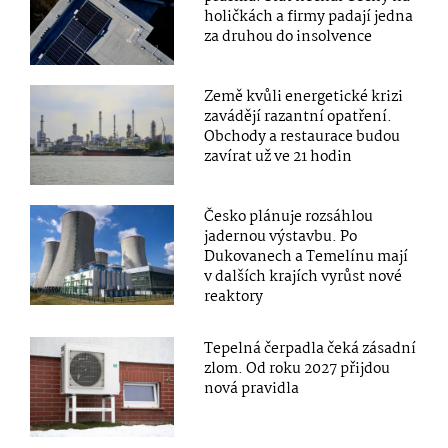
holičkách a firmy padají jedna
za druhou do insolvence
Země kvůli energetické krizi
zavádějí razantní opatření.
Obchody a restaurace budou
zavírat už ve 21 hodin
Česko plánuje rozsáhlou
jadernou výstavbu. Po
Dukovanech a Temelínu mají
v dalších krajích vyrůst nové
reaktory
Tepelná čerpadla čeká zásadní
zlom. Od roku 2027 přijdou
nová pravidla