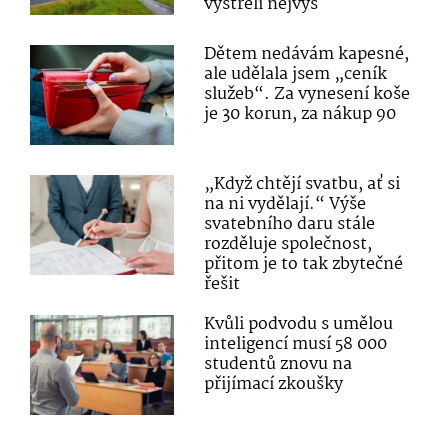
vystřelí nejvýš
Dětem nedávám kapesné,
ale udělala jsem „ceník
služeb“. Za vynesení koše
je 30 korun, za nákup 90
„Když chtějí svatbu, ať si
na ni vydělají.“ Výše
svatebního daru stále
rozděluje společnost,
přitom je to tak zbytečné
řešit
Kvůli podvodu s umělou
inteligencí musí 58 000
studentů znovu na
přijímací zkoušky