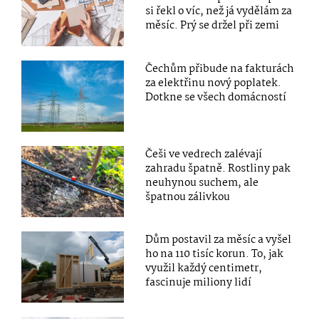
si řekl o víc, než já vydělám za
měsíc. Prý se držel při zemi
Čechům přibude na fakturách
za elektřinu nový poplatek.
Dotkne se všech domácností
Češi ve vedrech zalévají
zahradu špatně. Rostliny pak
neuhynou suchem, ale
špatnou zálivkou
Dům postavil za měsíc a vyšel
ho na 110 tisíc korun. To, jak
využil každý centimetr,
fascinuje miliony lidí