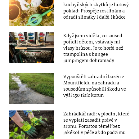
kuchyňských zbytků je hotový
poklad: Prospěje rostlinám a
odradí slimáky i další škůdce
Když jsem viděla, co soused
pořídil dětem, vstávaly mi
vlasy hrůzou. Je to horší než
trampolína s bungee
jumpingem dohromady
Vypouštěli zahradní bazén z
Mountfieldu na zahradu a
sousedům způsobili škodu ve
výši 150 tisíc korun
Zahrádkář radí: 5 plodin, které
se vyplatí zasadit právě v
srpnu. Porostou téměř bez
jakékoliv péče až do podzimu