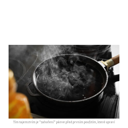
Tím tajemstvím je "zahoření" pánve před prvním použitím, které upraví