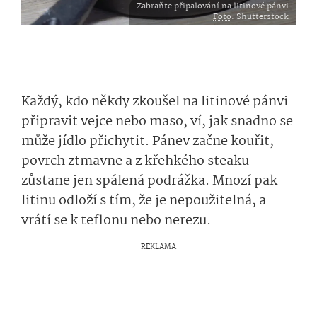
Zabraňte připalování na litinové pánvi
Foto
: Shutterstock
Každý, kdo někdy zkoušel na litinové pánvi
připravit vejce nebo maso, ví, jak snadno se
může jídlo přichytit. Pánev začne kouřit,
povrch ztmavne a z křehkého steaku
zůstane jen spálená podrážka. Mnozí pak
litinu odloží s tím, že je nepoužitelná, a
vrátí se k teflonu nebo nerezu.