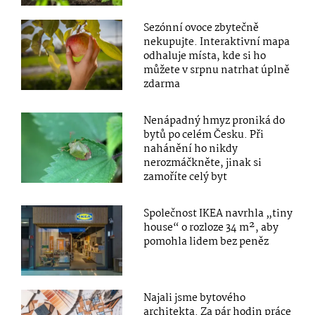
Sezónní ovoce zbytečně
nekupujte. Interaktivní mapa
odhaluje místa, kde si ho
můžete v srpnu natrhat úplně
zdarma
Nenápadný hmyz proniká do
bytů po celém Česku. Při
nahánění ho nikdy
nerozmáčkněte, jinak si
zamoříte celý byt
Společnost IKEA navrhla „tiny
house“ o rozloze 34 m², aby
pomohla lidem bez peněz
Najali jsme bytového
architekta. Za pár hodin práce