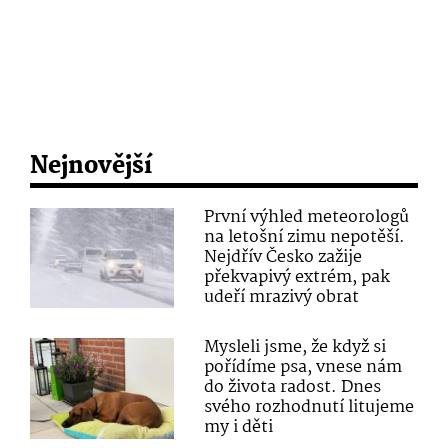
Nejnovější
První výhled meteorologů
na letošní zimu nepotěší.
Nejdřív Česko zažije
překvapivý extrém, pak
udeří mrazivý obrat
Mysleli jsme, že když si
pořídíme psa, vnese nám
do života radost. Dnes
svého rozhodnutí litujeme
my i děti