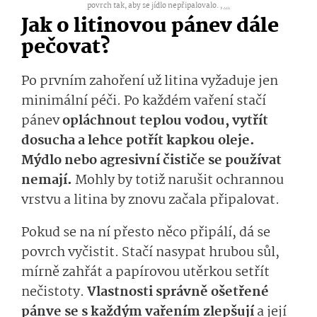
povrch tak, aby se jídlo nepřipalovalo. ,
...
Jak o litinovou pánev dále
pečovat?
Po prvním zahoření už litina vyžaduje jen
minimální péči. Po každém vaření stačí
pánev
opláchnout teplou vodou, vytřít
dosucha a lehce potřít kapkou oleje.
Mýdlo nebo agresivní čističe se používat
nemají.
Mohly by totiž narušit ochrannou
vrstvu a litina by znovu začala připalovat.
Pokud se na ní přesto něco připálí, dá se
povrch vyčistit. Stačí nasypat hrubou sůl,
mírně zahřát a papírovou utěrkou setřít
nečistoty.
Vlas­tnosti správně ošetřené
pánve se s každým vařením zlepšují
a její