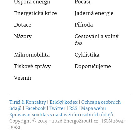
Úspora energií
Počasí
Energetická krize
Jaderná energie
Dotace
Příroda
Názory
Cestování a volný
čas
Mikromobilita
Cyklistika
Tiskové zprávy
Doporučujeme
Vesmír
Tiráž & Kontakty
|
Etický kodex
|
Ochrana osobních
údajů
|
Facebook
|
Twitter
|
RSS
|
Mapa webu
Spravovat souhlas s nastavením osobních údajů
Copyright © 2019 - 2026
EnergoZrouti.cz
| ISSN 2694-
9962