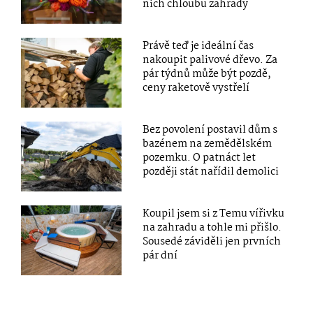
nich chloubu zahrady
Právě teď je ideální čas
nakoupit palivové dřevo. Za
pár týdnů může být pozdě,
ceny raketově vystřelí
Bez povolení postavil dům s
bazénem na zemědělském
pozemku. O patnáct let
později stát nařídil demolici
Koupil jsem si z Temu vířivku
na zahradu a tohle mi přišlo.
Sousedé záviděli jen prvních
pár dní