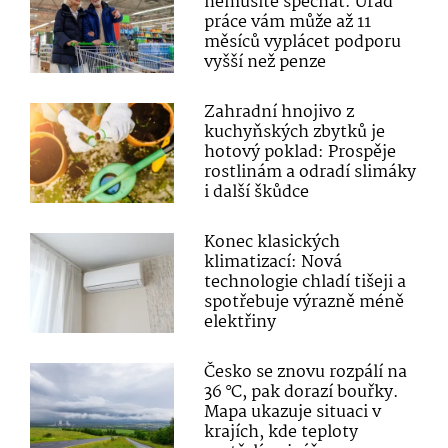
nemusíte spěchat. Úřad
práce vám může až 11
měsíců vyplácet podporu
vyšší než penze
Zahradní hnojivo z
kuchyňských zbytků je
hotový poklad: Prospěje
rostlinám a odradí slimáky
i další škůdce
Konec klasických
klimatizací: Nová
technologie chladí tišeji a
spotřebuje výrazně méně
elektřiny
Česko se znovu rozpálí na
36 °C, pak dorazí bouřky.
Mapa ukazuje situaci v
krajích, kde teploty