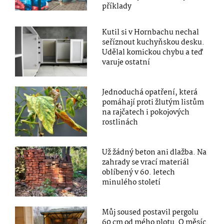
příklady
Kutil si v Hornbachu nechal
seříznout kuchyňskou desku.
Udělal komickou chybu a teď
varuje ostatní
Jednoduchá opatření, která
pomáhají proti žlutým listům
na rajčatech i pokojových
rostlinách
Už žádný beton ani dlažba. Na
zahrady se vrací materiál
oblíbený v 60. letech
minulého století
Můj soused postavil pergolu
60 cm od mého plotu. O měsíc