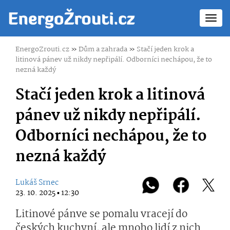
Toggl
navig
EnergoZrouti.cz
»
Dům a zahrada
»
Stačí jeden krok a
litinová pánev už nikdy nepřipálí. Odborníci nechápou, že to
nezná každý
Stačí jeden krok a litinová
pánev už nikdy nepřipálí.
Odborníci nechápou, že to
nezná každý
Lukáš Srnec
23. 10. 2025 ▪ 12:30
Litinové pánve se pomalu vracejí do
českých kuchyní, ale mnoho lidí z nich