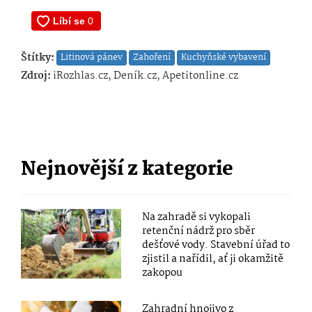
Štítky:
Litinová pánev
Zahoření
Kuchyňské vybavení
Zdroj:
iRozhlas.cz, Deník.cz, Apetitonline.cz
Nejnovější z kategorie
Na zahradě si vykopali
retenční nádrž pro sběr
dešťové vody. Stavební úřad to
zjistil a nařídil, ať ji okamžitě
zakopou
Zahradní hnojivo z