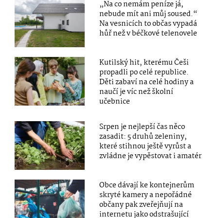
„Na co nemám peníze já,
nebude mít ani můj soused.“
Na vesnicích to občas vypadá
hůř než v béčkové telenovele
Kutilský hit, kterému Češi
propadli po celé republice.
Děti zabaví na celé hodiny a
naučí je víc než školní
učebnice
Srpen je nejlepší čas něco
zasadit: 5 druhů zeleniny,
které stihnou ještě vyrůst a
zvládne je vypěstovat i amatér
Obce dávají ke kontejnerům
skryté kamery a nepořádné
občany pak zveřejňují na
internetu jako odstrašující