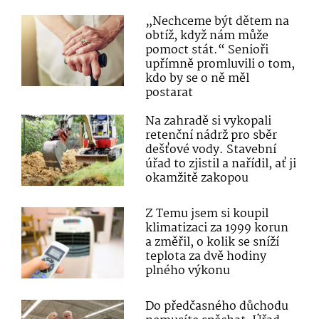
„Nechceme být dětem na
obtíž, když nám může
pomoct stát.“ Senioři
upřímně promluvili o tom,
kdo by se o ně měl
postarat
Na zahradě si vykopali
retenční nádrž pro sběr
dešťové vody. Stavební
úřad to zjistil a nařídil, ať ji
okamžitě zakopou
Z Temu jsem si koupil
klimatizaci za 1999 korun
a změřil, o kolik se sníží
teplota za dvě hodiny
plného výkonu
Do předčasného důchodu