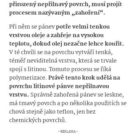
přirozený nepřilnavý povrch, musí projít
procesem nazývaným „zahoření“.
Při něm se pánev
potře velmi tenkou
vrstvou oleje a zahřeje na vysokou
teplotu, dokud olej nezačne lehce kouřit.
V té chvíli se na povrchu vytváří tenká,
téměř neviditelná vrstva, která se trvale
spojí s litinou. Tomuto procesu se říká
polymerizace.
Právě tento krok udělá na
povrchu litinové pánve nepřilnavou
vrstvu.
Správně zahořená pánev se leskne,
má tmavý povrch a po několika použitích se
chová stejně jako teflon, jen bez
chemických povrchů.