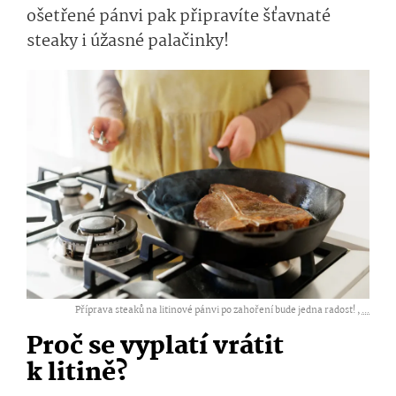
ošetřené pánvi pak připravíte šťavnaté
steaky i úžasné palačinky!
Příprava steaků na litinové pánvi po zahoření bude jedna radost! ,
...
Proč se vyplatí vrátit
k litině?