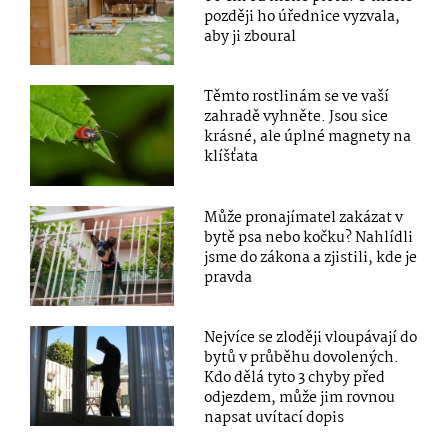
později ho úřednice vyzvala,
aby ji zboural
Těmto rostlinám se ve vaší
zahradě vyhněte. Jsou sice
krásné, ale úplné magnety na
klíšťata
Může pronajímatel zakázat v
bytě psa nebo kočku? Nahlídli
jsme do zákona a zjistili, kde je
pravda
Nejvíce se zloději vloupávají do
bytů v průběhu dovolených.
Kdo dělá tyto 3 chyby před
odjezdem, může jim rovnou
napsat uvítací dopis