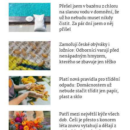
Přešel jsem v bazénu z chloru
na slanou vodu v domnění, že
už ho nebudu muset nikdy
čistit. Za pár dní jsem o něj
přišel
Zamořují české obýváky i
ložnice: Odborníci varují před
nenápadným hmyzem,
kterého se zbavuje jen těžko
Platí nová pravidla pro třídění
odpadu: Domácnostem už
nebude stačit třídit jen papír,
plast a sklo
Patří mezi největší kýče všech
dob. Češi je přesto s koncem
léta znovu vytahují a dělají z