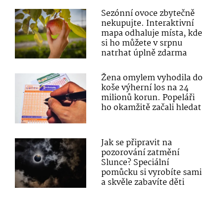
Sezónní ovoce zbytečně
nekupujte. Interaktivní
mapa odhaluje místa, kde
si ho můžete v srpnu
natrhat úplně zdarma
Žena omylem vyhodila do
koše výherní los na 24
milionů korun. Popeláři
ho okamžitě začali hledat
Jak se připravit na
pozorování zatmění
Slunce? Speciální
pomůcku si vyrobíte sami
a skvěle zabavíte děti