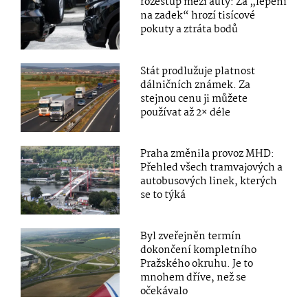
rozestup mezi auty: Za „lepení
na zadek“ hrozí tisícové
pokuty a ztráta bodů
Stát prodlužuje platnost
dálničních známek. Za
stejnou cenu ji můžete
používat až 2× déle
Praha změnila provoz MHD:
Přehled všech tramvajových a
autobusových linek, kterých
se to týká
Byl zveřejněn termín
dokončení kompletního
Pražského okruhu. Je to
mnohem dříve, než se
očekávalo