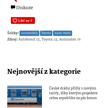
Diskuze
Štítky:
Automobily
Toyota
Auto-moto
Zdroj:
Autobond.cz, Toyota.cz, Autosalon.tv
Nejnovější z kategorie
České dráhy přišly s novými
tarify, díky kterým projedete
celou republiku za pár korun