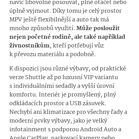
navíc libovolně posouvat, plně otáčet nebo
úplně vyjmout. Díky tomu je celý prostor
MPV ještě flexibilnější a auto tak má
mnoho způsobů využití.
Může posloužit
nejen početné rodině, ale také například
živnostníkům
, kteří potřebují vůz
k převozu materiálu a podobně.
K dispozici jsou různé výbavy, od praktické
verze Shuttle až po luxusní VIP variantu
s individuálními sedadly a vyšší úrovní
komfortu. Interiér je promyšlený, plný
odkládacích prostor a USB zásuvek.
Nechybí ani klimatizace pro všechny řady a
moderní prvky výbavy, jako je velký
infotainment s podporou Android Auto a
Apple CarPlay, parkovací kamery nebo