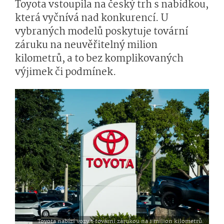
Toyota vstoupila na český trh s nabídkou,
která vyčnívá nad konkurencí. U
vybraných modelů poskytuje tovární
záruku na neuvěřitelný milion
kilometrů, a to bez komplikovaných
výjimek či podmínek.
Toyota nabízí vozy s tovární zárukou na 1 milion kilometrů.