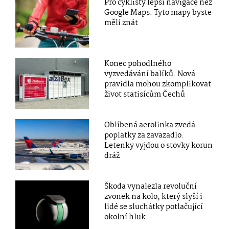
Pro cyklisty lepší navigace než
Google Maps. Tyto mapy byste
měli znát
Konec pohodlného
vyzvedávání balíků. Nová
pravidla mohou zkomplikovat
život statisícům Čechů
Oblíbená aerolinka zvedá
poplatky za zavazadlo.
Letenky vyjdou o stovky korun
dráž
Škoda vynalezla revoluční
zvonek na kolo, který slyší i
lidé se sluchátky potlačující
okolní hluk