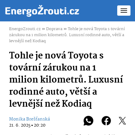
Toggl
navig
EnergoZrouti.cz
»
Doprava
»
Tohle je nová Toyota s tovární
zárukou na 1 milion kilometrů. Luxusní rodinné auto, větší a
levnější než Kodiaq
Tohle je nová Toyota s
tovární zárukou na 1
milion kilometrů. Luxusní
rodinné auto, větší a
levnější než Kodiaq
Monika Brešťanská
21. 6. 2025 ▪ 20:20