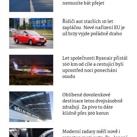
nemusíte bát přejet
Řidiči aut starších 10 let
zapláčou. Nové nařízení EU je
už brzy vyjde pořádně draho
Let společnosti Ryanair přistál
160 km od cíle a cestující byli
uprostřed noci ponecháni
osudu
Oblíbené dovolenkové
destinace letos dvojnásobně
zdražují. Za pivo tu dáte
klidně přes 300 korun
Moderní radary měří nově i