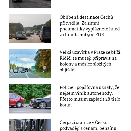
Oblíbená destinace Čechů
přitvrdila. Za zimní
pneumatiky vypláznete hned
za hranicemi 500 EUR
Velká uzavírka v Praze se blíží:
Řidiči se musejí připravit na
kolony a měsíce složitých
objížděk
Policie i pojišťovna uznaly, že
nejsem viník autonehody.
Přesto musím zaplatit 28 tisíc
korun
Čerpací stanice v Česku
podvádějí s cenami benzínu.