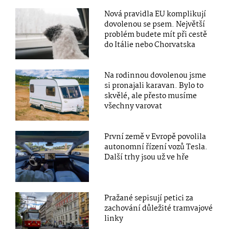
Nová pravidla EU komplikují
dovolenou se psem. Největší
problém budete mít při cestě
do Itálie nebo Chorvatska
Na rodinnou dovolenou jsme
si pronajali karavan. Bylo to
skvělé, ale přesto musíme
všechny varovat
První země v Evropě povolila
autonomní řízení vozů Tesla.
Další trhy jsou už ve hře
Pražané sepisují petici za
zachování důležité tramvajové
linky