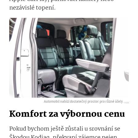
nezávislé topení.
Automobil nabízí dostatečný prostor pro různé účely. ,
...
Komfort za výbornou cenu
Pokud bychom ještě zůstali u srovnání se
Škodou Kodiaq, překvapí zájemce nejen