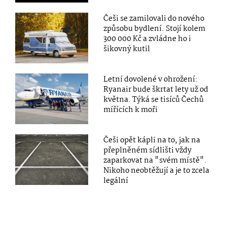
Češi se zamilovali do nového
způsobu bydlení. Stojí kolem
300 000 Kč a zvládne ho i
šikovný kutil
Letní dovolené v ohrožení:
Ryanair bude škrtat lety už od
května. Týká se tisíců Čechů
mířících k moři
Češi opět kápli na to, jak na
přeplněném sídlišti vždy
zaparkovat na "svém místě".
Nikoho neobtěžují a je to zcela
legální