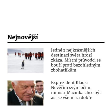
Nejnovější
Jedné z nejkrásnějších
destinací světa hrozí
zkáza. Místní průvodci se
bouří proti bezohledným
zbohatlíkům
Exprezident Klaus:
Nevěřím svým očím,
ministr Macinka chce být
asi se všemi za dobře