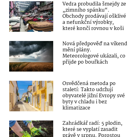
Vedra probudila šmejdy ze
„zimního spánku“.
Obchody prodávají ošklivé
a nefunkční výrobky,
které končí rovnou v koši
Nová předpověď na víkend
mění plány.
Meteorologové ukázali, co
přijde po bouřkách
Osvědčená metoda po
staletí: Takto udržují
obyvatelé jižní Evropy své
byty v chladu i bez
klimatizace
Zahrádkář radí: 5 plodin,
které se vyplatí zasadit
právě v srpnu. Porostou