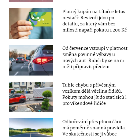
Platný kupón na Lítačce letos
nestačí: Revizoři jdou po
detailu, za který vám bez
milosti napaří pokutu 1 200 Kč
Od července vstoupí v platnost
změna povinné výbavy u
nových aut. Řidiči by se na ni
měli připravit předem
Tuhle chybu s přívěsným
vozíkem dělá většina řidičů.
Pokuty mohou jít do statisíců i
pro víkendové řidiče
Odbočování přes plnou čáru
má poměrně snadná pravidla.
Ve skutečnosti se ji vůbec